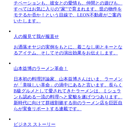
チベーションも、彼女との愛情も、仲間との遊びも、
すべてはお気に入りの”家”で育まれます。世の物件を
モテるか否か！という目線で、LEON不動産がご案内
いたします。
人の服見て我が服直せ
お洒落オヤジの実例をもとに、着こなし術とキーとな
るアイテム、そしてその演出効果をお伝えします。
山本益博のラーメン革命！
日本初の料理評論家、山本益博さんはいま、ラーメン
が「美味しい革命」の渦中にあると言います。長らく
B級グルメとして愛されてきたラーメンは、ミシュラ
ンも認める一流の料理へと変貌を遂げつつあります。
新時代に向けて群雄割拠する街のラーメン店を巨匠自
らが実食リポートする連載です。
ビジネス ストーリー