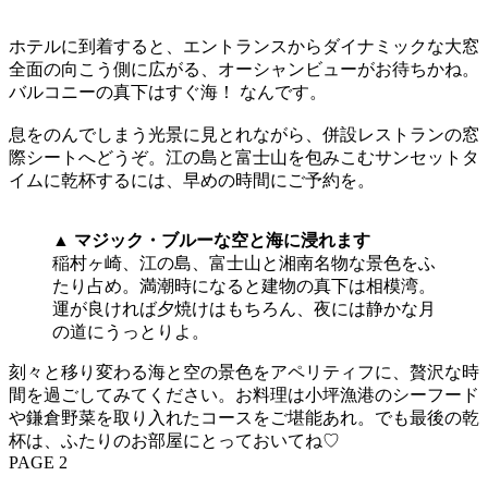
ホテルに到着すると、エントランスからダイナミックな大窓
全面の向こう側に広がる、オーシャンビューがお待ちかね。
バルコニーの真下はすぐ海！ なんです。
息をのんでしまう光景に見とれながら、併設レストランの窓
際シートへどうぞ。江の島と富士山を包みこむサンセットタ
イムに乾杯するには、早めの時間にご予約を。
▲ マジック・ブルーな空と海に浸れます
稲村ヶ崎、江の島、富士山と湘南名物な景色をふ
たり占め。満潮時になると建物の真下は相模湾。
運が良ければ夕焼けはもちろん、夜には静かな月
の道にうっとりよ。
刻々と移り変わる海と空の景色をアペリティフに、贅沢な時
間を過ごしてみてください。お料理は小坪漁港のシーフード
や鎌倉野菜を取り入れたコースをご堪能あれ。でも最後の乾
杯は、ふたりのお部屋にとっておいてね♡
PAGE 2