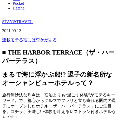
Pocket
Hatena
STAY&TRAVEL
2021.09.12
連載
モテる宿にはワケがある
■ THE HARBOR TERRACE（ザ・ハー
バーテラス）
まるで海に浮かぶ船!? 逗子の新名所な
オーシャンビューホテルって？
旅行無沙汰な昨今は、宿泊よりも“過ごす体験"がモテるキー
ワード。で、都心からクルマでフラリと立ち寄れる圏内の逗
子にオープンしたホテル「ザ・ハーバーテラス」にご注目
を。コチラ、美味しい体験を叶えるレストラン付きホテルな
んです！