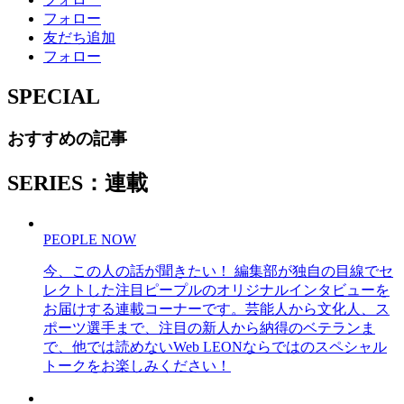
フォロー
友だち追加
フォロー
SPECIAL
おすすめの記事
SERIES：連載
PEOPLE NOW
今、この人の話が聞きたい！ 編集部が独自の目線でセ
レクトした注目ピープルのオリジナルインタビューを
お届けする連載コーナーです。芸能人から文化人、ス
ポーツ選手まで、注目の新人から納得のベテランま
で、他では読めないWeb LEONならではのスペシャル
トークをお楽しみください！