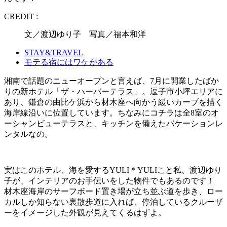
CREDIT :
文／渡辺ゆり子 写真／福本和洋
STAY&TRAVEL
モテる宿にはワケがある
湘南で話題のニューオープンと言えば、7月に開業したばか
りの新ホテル「ザ・ハーバーテラス」。逗子市小坪エリアに
あり、鎌倉の由比ケ浜から材木座へ向かう緩いカーブを描く
海岸線沿いに位置しています。ちなみにコチラは全8室のオ
ーシャンビューテラスと、キッチンを備えたバケーションレ
ンタルなの。
実はこのホテル、海を愛するYULI＊YULIこと私、渡辺ゆり
子が、インテリアのお手伝いをした物件でもあるのです！
材木座海岸のサーフボード置き場が立ち並ぶ道を歩き、ロー
カルしか知らない裏散歩道に入れば、停泊しているクルーザ
ーをイメージした外観が見えてくるはずよ。