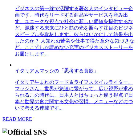
ビジネスの第一線で活躍する著名人のインタビュー企
画です。時代をリードする商品やサービスを産み出
す、ユニークな視点で社会に新しい価値を提供するな
ど、混迷する未来にひと筋の光を照らす注目のビジネ
スピープルを取材します。彼らはいかにして結果を出
したのか？ 人知れぬ苦労や仕事で得た意外な気づきな
ど、ここでしか読めない充実のビジネスストーリーを
お届けします。
イタリア人マッシの「思考する食欲」
イタリア生まれのフード＆ライフスタイルライター、
マッシさん。世界が急速に繋がって、広い視野が求め
られるこの時代に、日本人とはちょっと違う視点で日
本と世界の食に関する文化や習慣、メニューなどにつ
いて考える連載です。
READ MORE