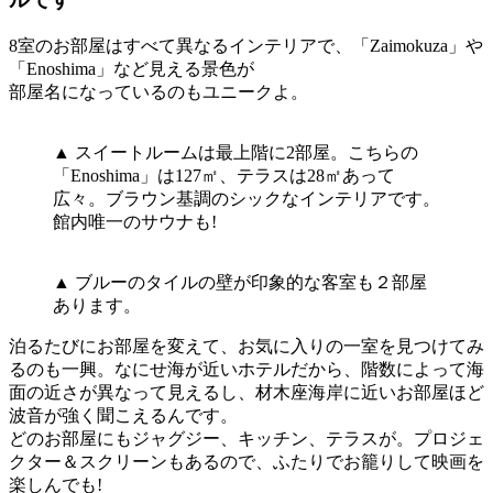
8室のお部屋はすべて異なるインテリアで、「Zaimokuza」や
「Enoshima」など見える景色が
部屋名になっているのもユニークよ。
▲ スイートルームは最上階に2部屋。こちらの
「Enoshima」は127㎡、テラスは28㎡あって
広々。ブラウン基調のシックなインテリアです。
館内唯一のサウナも!
▲ ブルーのタイルの壁が印象的な客室も２部屋
あります。
泊るたびにお部屋を変えて、お気に入りの一室を見つけてみ
るのも一興。なにせ海が近いホテルだから、階数によって海
面の近さが異なって見えるし、材木座海岸に近いお部屋ほど
波音が強く聞こえるんです。
どのお部屋にもジャグジー、キッチン、テラスが。プロジェ
クター＆スクリーンもあるので、ふたりでお籠りして映画を
楽しんでも!