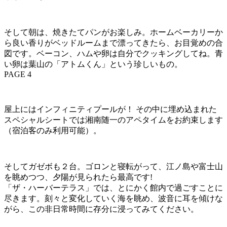
そして朝は、焼きたてパンがお楽しみ。ホームベーカリーか
ら良い香りがベッドルームまで漂ってきたら、お目覚めの合
図です。ベーコン、ハムや卵は自分でクッキングしてね。青
い卵は葉山の「アトムくん」という珍しいもの。
PAGE 4
屋上にはインフィニティプールが！ その中に埋め込まれた
スペシャルシートでは湘南随一のアペタイムをお約束します
（宿泊客のみ利用可能）。
そしてガゼボも２台。ゴロンと寝転がって、江ノ島や富士山
を眺めつつ、夕陽が見られたら最高です!
「ザ・ハーバーテラス」では、とにかく館内で過ごすことに
尽きます。刻々と変化していく海を眺め、波音に耳を傾けな
がら、この非日常時間に存分に浸ってみてください。