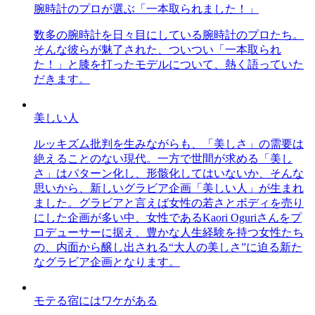
腕時計のプロが選ぶ「一本取られました！」
数多の腕時計を日々目にしている腕時計のプロたち。
そんな彼らが魅了された、ついつい「一本取られ
た！」と膝を打ったモデルについて、熱く語っていた
だきます。
美しい人
ルッキズム批判を生みながらも、「美しさ」の需要は
絶えることのない現代。一方で世間が求める「美し
さ」はパターン化し、形骸化してはいないか、そんな
思いから、新しいグラビア企画「美しい人」が生まれ
ました。グラビアと言えば女性の若さとボディを売り
にした企画が多い中、女性であるKaori Oguriさんをプ
ロデューサーに据え、豊かな人生経験を持つ女性たち
の、内面から醸し出される“大人の美しさ”に迫る新た
なグラビア企画となります。
モテる宿にはワケがある