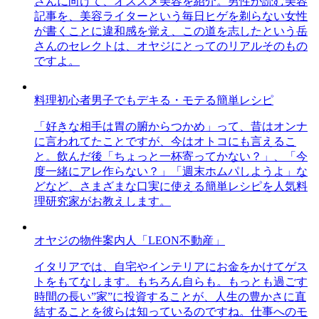
さんに向けて、オススメ美容を紹介。男性が読む美容
記事を、美容ライターという毎日ヒゲを剃らない女性
が書くことに違和感を覚え、この道を志したという岳
さんのセレクトは、オヤジにとってのリアルそのもの
ですよ。
料理初心者男子でもデキる・モテる簡単レシピ
「好きな相手は胃の腑からつかめ」って、昔はオンナ
に言われてたことですが、今はオトコにも言えるこ
と。飲んだ後「ちょっと一杯寄ってかない？」、「今
度一緒にアレ作らない？」「週末ホムパしようよ」な
どなど、さまざまな口実に使える簡単レシピを人気料
理研究家がお教えします。
オヤジの物件案内人「LEON不動産」
イタリアでは、自宅やインテリアにお金をかけてゲス
トをもてなします。もちろん自らも。もっとも過ごす
時間の長い”家”に投資することが、人生の豊かさに直
結することを彼らは知っているのですね。仕事へのモ