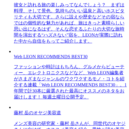
彼女と訪れる旅の楽しみってなんでしょう？ まずは
料理、そして景色。気持ちのいい温泉と高いホスピタ
リティも大切です。さらに設えや歴史などその宿なら
ではの個性的な魅力があれば、旅はきっと素晴らしい
思い出になるはず。そんな恋するふたりの大切な旅時
間を演出する“ハズさない”宿を、LEONが実際に訪れ
た中から自信をもってご紹介します。
Web LEON RECOMMENDS BEST30
ファッションや時計はもちろん、グルメからビューテ
ィー、エレクトロニクスなどなど、Web LEON編集者
がさまざまなジャンルのワクワクするモノ・コトを紹
介する連載「Web LEON RECOMMENDS BEST30」。1
年間で計30本に厳選された最高にオススメのネタをお
届けします！ 毎週土曜日公開予定。
藤村 岳のオヤジ美容道
メンズ美容の研究家・藤村 岳さんが、同世代のオヤジ