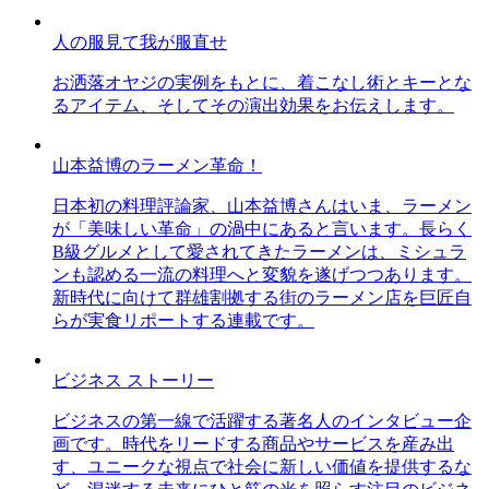
人の服見て我が服直せ
お洒落オヤジの実例をもとに、着こなし術とキーとな
るアイテム、そしてその演出効果をお伝えします。
山本益博のラーメン革命！
日本初の料理評論家、山本益博さんはいま、ラーメン
が「美味しい革命」の渦中にあると言います。長らく
B級グルメとして愛されてきたラーメンは、ミシュラ
ンも認める一流の料理へと変貌を遂げつつあります。
新時代に向けて群雄割拠する街のラーメン店を巨匠自
らが実食リポートする連載です。
ビジネス ストーリー
ビジネスの第一線で活躍する著名人のインタビュー企
画です。時代をリードする商品やサービスを産み出
す、ユニークな視点で社会に新しい価値を提供するな