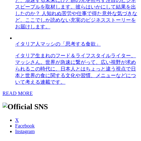
ど、混迷する未来にひと筋の光を照らす注目のビジネ
スピープルを取材します。彼らはいかにして結果を出
したのか？ 人知れぬ苦労や仕事で得た意外な気づきな
ど、ここでしか読めない充実のビジネスストーリーを
お届けします。
イタリア人マッシの「思考する食欲」
イタリア生まれのフード＆ライフスタイルライター、
マッシさん。世界が急速に繋がって、広い視野が求め
られるこの時代に、日本人とはちょっと違う視点で日
本と世界の食に関する文化や習慣、メニューなどにつ
いて考える連載です。
READ MORE
X
Facebook
Instagram