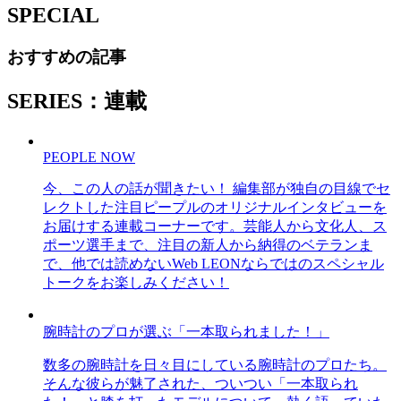
SPECIAL
おすすめの記事
SERIES：連載
PEOPLE NOW
今、この人の話が聞きたい！ 編集部が独自の目線でセ
レクトした注目ピープルのオリジナルインタビューを
お届けする連載コーナーです。芸能人から文化人、ス
ポーツ選手まで、注目の新人から納得のベテランま
で、他では読めないWeb LEONならではのスペシャル
トークをお楽しみください！
腕時計のプロが選ぶ「一本取られました！」
数多の腕時計を日々目にしている腕時計のプロたち。
そんな彼らが魅了された、ついつい「一本取られ