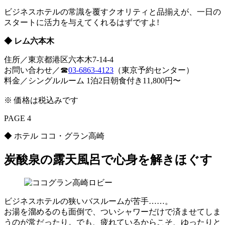
ビジネスホテルの常識を覆すクオリティと品揃えが、一日の
スタートに活力を与えてくれるはずですよ!
◆ レム六本木
住所／東京都港区六本木7-14-4
お問い合わせ／☎︎
03-6863-4123
（東京予約センター）
料金／シングルルーム 1泊2日朝食付き11,800円〜
※ 価格は税込みです
PAGE 4
◆ ホテル ココ・グラン高崎
炭酸泉の露天風呂で心身を解きほぐす
ビジネスホテルの狭いバスルームが苦手……。
お湯を溜めるのも面倒で、ついシャワーだけで済ませてしま
うのが常だったり。でも、疲れているからこそ、ゆったりと