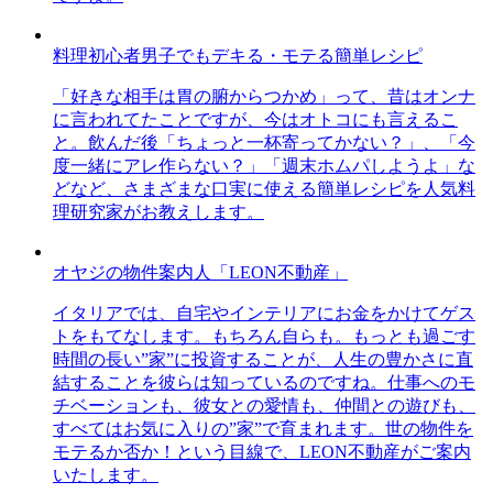
料理初心者男子でもデキる・モテる簡単レシピ
「好きな相手は胃の腑からつかめ」って、昔はオンナ
に言われてたことですが、今はオトコにも言えるこ
と。飲んだ後「ちょっと一杯寄ってかない？」、「今
度一緒にアレ作らない？」「週末ホムパしようよ」な
どなど、さまざまな口実に使える簡単レシピを人気料
理研究家がお教えします。
オヤジの物件案内人「LEON不動産」
イタリアでは、自宅やインテリアにお金をかけてゲス
トをもてなします。もちろん自らも。もっとも過ごす
時間の長い”家”に投資することが、人生の豊かさに直
結することを彼らは知っているのですね。仕事へのモ
チベーションも、彼女との愛情も、仲間との遊びも、
すべてはお気に入りの”家”で育まれます。世の物件を
モテるか否か！という目線で、LEON不動産がご案内
いたします。