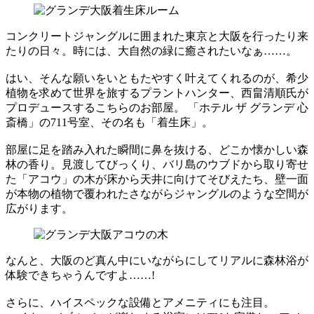
コンクリートジャングルに囲まれた東京と大阪を行ったり来
たりの日々。時には、大自然の緑に癒されたいなぁ……。
はい、そんな願いをいともたやすく叶えてくれるのが、希少
植物を求めて世界を旅するプラントハンター、西畠清順氏が
プロデュースするこちらのお部屋。 「ホテル ザ グランデ 心
斎橋」の711号室、その名も「着生床」。
部屋に足を踏み入れた瞬間に鼻を抜ける、どこか懐かしい森
林の香り。見渡してびっくり、バリ島のウブドから取り寄せ
た「アコウ」の木が床から天井に向けてそびえたち、壁一面
が本物の植物で覆われたさながらジャングルのような空間が
広がります。
なんと、大阪のど真ん中にいながらにしてリアルに森林浴が
体験できちゃうんですよ……!
さらに、ハイスペックな設備とアメニティにも注目。