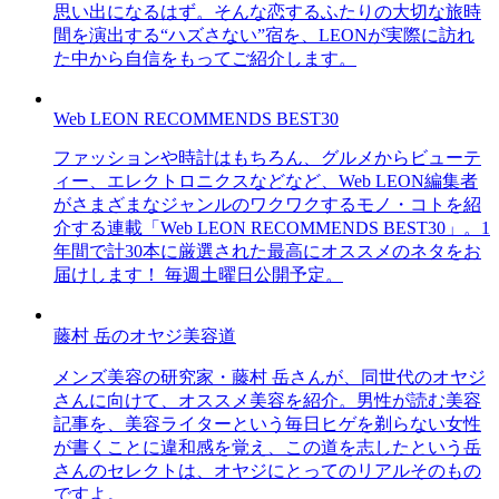
思い出になるはず。そんな恋するふたりの大切な旅時
間を演出する“ハズさない”宿を、LEONが実際に訪れ
た中から自信をもってご紹介します。
Web LEON RECOMMENDS BEST30
ファッションや時計はもちろん、グルメからビューテ
ィー、エレクトロニクスなどなど、Web LEON編集者
がさまざまなジャンルのワクワクするモノ・コトを紹
介する連載「Web LEON RECOMMENDS BEST30」。1
年間で計30本に厳選された最高にオススメのネタをお
届けします！ 毎週土曜日公開予定。
藤村 岳のオヤジ美容道
メンズ美容の研究家・藤村 岳さんが、同世代のオヤジ
さんに向けて、オススメ美容を紹介。男性が読む美容
記事を、美容ライターという毎日ヒゲを剃らない女性
が書くことに違和感を覚え、この道を志したという岳
さんのセレクトは、オヤジにとってのリアルそのもの
ですよ。