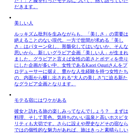
た！」と膝を打ったモデルについて、熱く語っていた
だきます。
美しい人
ルッキズム批判を生みながらも、「美しさ」の需要は
絶えることのない現代。一方で世間が求める「美し
さ」はパターン化し、形骸化してはいないか、そんな
思いから、新しいグラビア企画「美しい人」が生まれ
ました。グラビアと言えば女性の若さとボディを売り
にした企画が多い中、女性であるKaori Oguriさんをプ
ロデューサーに据え、豊かな人生経験を持つ女性たち
の、内面から醸し出される“大人の美しさ”に迫る新た
なグラビア企画となります。
モテる宿にはワケがある
彼女と訪れる旅の楽しみってなんでしょう？ まずは
料理、そして景色。気持ちのいい温泉と高いホスピタ
リティも大切です。さらに設えや歴史などその宿なら
ではの個性的な魅力があれば、旅はきっと素晴らしい