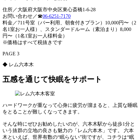
住所／大阪府大阪市中央区東心斎橋1-6-28
お問い合わせ／☎︎
06-6251-7170
料金／711号室（バー利用、朝食付きプラン）10,000円〜（2
名1室お一人様）、スタンダードルーム（素泊まり）8,000
円〜（1名1室お一人様料金）
※価格はすべて税抜きです
PAGE 3
◆ レム六本木
五感を通じて快眠をサポート
ハードワークが重なって心身に疲労が溜まると、上質な睡眠
をとることが難しくなってきます。
そんな時にぜひお勧めしたいのが、六本木駅から徒歩1分と
いう抜群の立地の良さも魅力の「レム六本木」です。 六本
木といえば、世界有数の“眠らない”街ですが、コチラは“眠