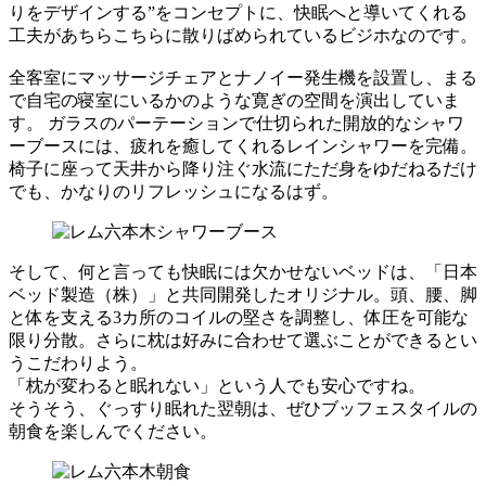
りをデザインする”をコンセプトに、快眠へと導いてくれる
工夫があちらこちらに散りばめられているビジホなのです。
全客室にマッサージチェアとナノイー発生機を設置し、まる
で自宅の寝室にいるかのような寛ぎの空間を演出していま
す。 ガラスのパーテーションで仕切られた開放的なシャワ
ーブースには、疲れを癒してくれるレインシャワーを完備。
椅子に座って天井から降り注ぐ水流にただ身をゆだねるだけ
でも、かなりのリフレッシュになるはず。
そして、何と言っても快眠には欠かせないベッドは、「日本
ベッド製造（株）」と共同開発したオリジナル。頭、腰、脚
と体を支える3カ所のコイルの堅さを調整し、体圧を可能な
限り分散。さらに枕は好みに合わせて選ぶことができるとい
うこだわりよう。
「枕が変わると眠れない」という人でも安心ですね。
そうそう、ぐっすり眠れた翌朝は、ぜひブッフェスタイルの
朝食を楽しんでください。