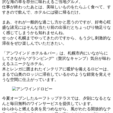
沢な海の幸を存分に味わえるご当地グルメ。
仕事が終わったあとは、美味しいものをたらふく食べて、す
すきので飲んで、ホテルには寝に帰るだけ。
まあ、それが一般的な過ごし方かと思うのですが、好奇心旺
盛な諸兄にはそんな当たり前の出張だとちょっぴり物足りな
く感じてしまうかも知れませんね。
せっかく札幌までやってきたのですから、もう少し刺激的な
滞在をぜひ楽しんでいただきたい。
「アンワインド ホテル＆バー」は、札幌市内にいながらに
してさながら“グランピング”（贅沢なキャンプ）気分が味わ
えるユニークなホテル。
木とレンガに囲まれたインテリアに暖炉を備えるロビーは、
まるで山奥のロッジに滞在しているかのような錯覚を覚えそ
うな空間に仕上がっています。
今夏オープンしたルーフトップテラスでは、夕刻になるとな
んと毎日無料のワインサービスを提供しています。
ゆらゆらと燃える炎を見つめながら、風がわたる開放的なテ