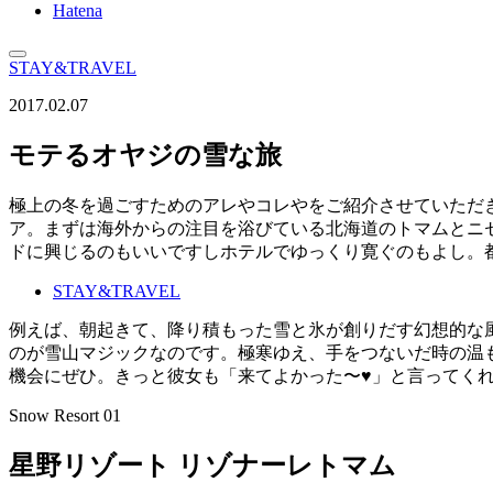
Hatena
STAY&TRAVEL
2017.02.07
モテるオヤジの雪な旅
極上の冬を過ごすためのアレやコレやをご紹介させていただ
ア。まずは海外からの注目を浴びている北海道のトマムとニ
ドに興じるのもいいですしホテルでゆっくり寛ぐのもよし。
STAY&TRAVEL
例えば、朝起きて、降り積もった雪と氷が創りだす幻想的な
のが雪山マジックなのです。極寒ゆえ、手をつないだ時の温
機会にぜひ。きっと彼女も「来てよかった〜♥」と言ってく
Snow Resort 01
星野リゾート リゾナーレトマム