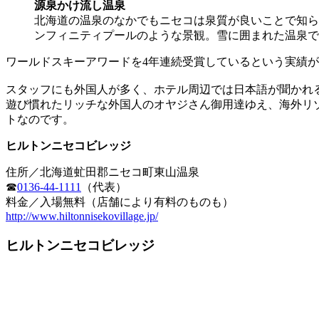
源泉かけ流し温泉
北海道の温泉のなかでもニセコは泉質が良いことで知ら
ンフィニティプールのような景観。雪に囲まれた温泉で
ワールドスキーアワードを4年連続受賞しているという実績
スタッフにも外国人が多く、ホテル周辺では日本語が聞かれ
遊び慣れたリッチな外国人のオヤジさん御用達ゆえ、海外リ
トなのです。
ヒルトンニセコビレッジ
住所／北海道虻田郡ニセコ町東山温泉
☎
0136-44-1111
（代表）
料金／入場無料（店舗により有料のものも）
http://www.hiltonnisekovillage.jp/
ヒルトンニセコビレッジ