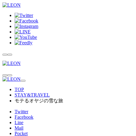
TOP
STAY&TRAVEL
モテるオヤジの雪な旅
Twitter
Facebook
Line
Mail
Pocket