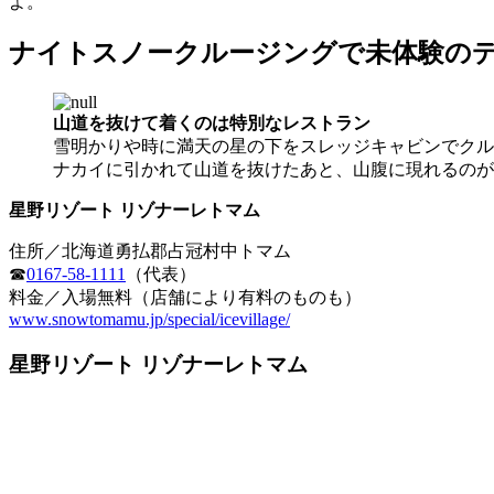
よ。
ナイトスノークルージングで未体験の
山道を抜けて着くのは特別なレストラン
雪明かりや時に満天の星の下をスレッジキャビンでクル
ナカイに引かれて山道を抜けたあと、山腹に現れるのが
星野リゾート リゾナーレトマム
住所／北海道勇払郡占冠村中トマム
☎
0167-58-1111
（代表）
料金／入場無料（店舗により有料のものも）
www.snowtomamu.jp/special/icevillage/
星野リゾート リゾナーレトマム