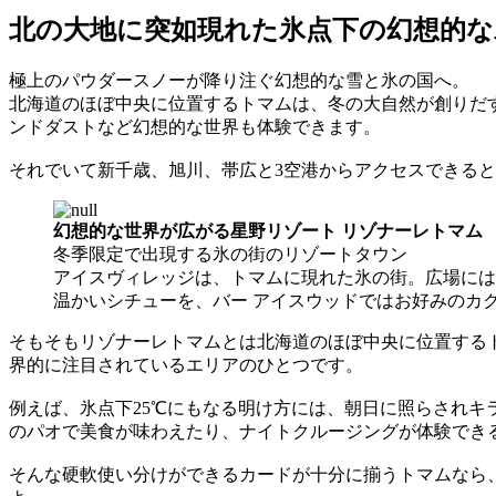
北の大地に突如現れた氷点下の幻想的な
極上のパウダースノーが降り注ぐ幻想的な雪と氷の国へ。
北海道のほぼ中央に位置するトマムは、冬の大自然が創りだす
ンドダストなど幻想的な世界も体験できます。
それでいて新千歳、旭川、帯広と3空港からアクセスできる
幻想的な世界が広がる星野リゾート リゾナーレトマム
冬季限定で出現する氷の街のリゾートタウン
アイスヴィレッジは、トマムに現れた氷の街。広場には
温かいシチューを、バー アイスウッドではお好みのカ
そもそもリゾナーレトマムとは北海道のほぼ中央に位置する
界的に注目されているエリアのひとつです。
例えば、氷点下25℃にもなる明け方には、朝日に照らされ
のパオで美食が味わえたり、ナイトクルージングが体験でき
そんな硬軟使い分けができるカードが十分に揃うトマムなら