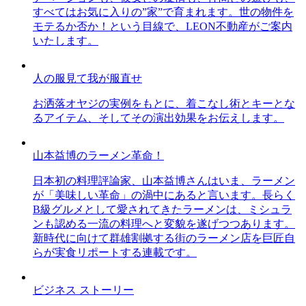
すべてはお気に入りの”家”で育まれます。世の物件を
モテるか否か！という目線で、LEON不動産がご案内
いたします。
人の服見て我が服直せ
お洒落オヤジの実例をもとに、着こなし術とキーとな
るアイテム、そしてその演出効果をお伝えします。
山本益博のラーメン革命！
日本初の料理評論家、山本益博さんはいま、ラーメン
が「美味しい革命」の渦中にあると言います。長らく
B級グルメとして愛されてきたラーメンは、ミシュラ
ンも認める一流の料理へと変貌を遂げつつあります。
新時代に向けて群雄割拠する街のラーメン店を巨匠自
らが実食リポートする連載です。
ビジネス ストーリー