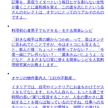
記事を、美容ライターという毎日ヒゲを剃らない女性
が書くことに違和感を覚え、この道を志したという岳
さんのセレクトは、オヤジにとってのリアルそのもの
ですよ。
料理初心者男子でもデキる・モテる簡単レシピ
「好きな相手は胃の腑からつかめ」って、昔はオンナ
に言われてたことですが、今はオトコにも言えるこ
と。飲んだ後「ちょっと一杯寄ってかない？」、「今
度一緒にアレ作らない？」「週末ホムパしようよ」な
どなど、さまざまな口実に使える簡単レシピを人気料
理研究家がお教えします。
オヤジの物件案内人「LEON不動産」
イタリアでは、自宅やインテリアにお金をかけてゲス
トをもてなします。もちろん自らも。もっとも過ごす
時間の長い”家”に投資することが、人生の豊かさに直
結することを彼らは知っているのですね。仕事へのモ
チベーションも、彼女との愛情も、仲間との遊びも、