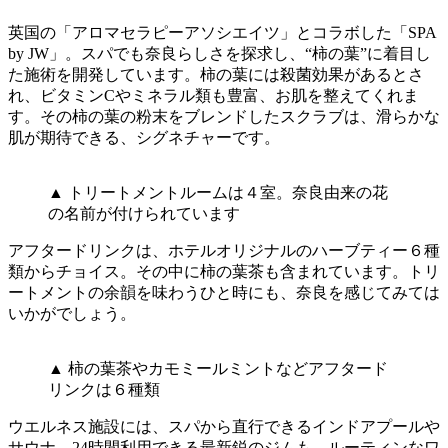
英国の「アロマセラピーアソシエイツ」とコラボした「SPA
by JW」。スパでも奈良らしさを探求し、“柿の葉”に着目し
た施術を開発しています。柿の葉には殺菌効果があるとさ
れ、ビタミンCやミネラル類も豊富、お肌を整えてくれま
す。その柿の葉の粉末をブレンドしたスクラブは、滑らかな
肌が期待できる、シグネチャーです。
▲ トリートメントルームは４室。奈良由来の花
の名前が付けられています
アフタードリンクは、ホテルオリジナルのハーブティー６種
類からチョイス。その中に柿の葉茶も含まれています。トリ
ートメントの余韻を味わうひと時にも、奈良を感じてみては
いかがでしょう。
▲ 柿の葉茶やカモミールミントなどアフタード
リンクは６種類
ウエルネス施設には、スパから直行できるインドアプールや
サウナ、24時間利用できる最新鋭のジムも。ルーティンなワ