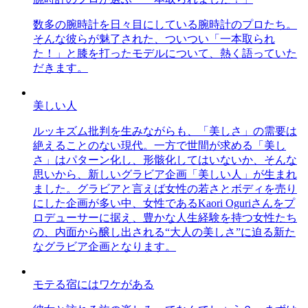
数多の腕時計を日々目にしている腕時計のプロたち。
そんな彼らが魅了された、ついつい「一本取られ
た！」と膝を打ったモデルについて、熱く語っていた
だきます。
美しい人
ルッキズム批判を生みながらも、「美しさ」の需要は
絶えることのない現代。一方で世間が求める「美し
さ」はパターン化し、形骸化してはいないか、そんな
思いから、新しいグラビア企画「美しい人」が生まれ
ました。グラビアと言えば女性の若さとボディを売り
にした企画が多い中、女性であるKaori Oguriさんをプ
ロデューサーに据え、豊かな人生経験を持つ女性たち
の、内面から醸し出される“大人の美しさ”に迫る新た
なグラビア企画となります。
モテる宿にはワケがある