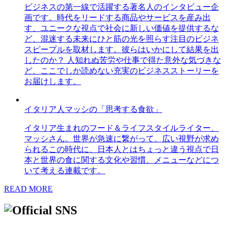
ビジネスの第一線で活躍する著名人のインタビュー企
画です。時代をリードする商品やサービスを産み出
す、ユニークな視点で社会に新しい価値を提供するな
ど、混迷する未来にひと筋の光を照らす注目のビジネ
スピープルを取材します。彼らはいかにして結果を出
したのか？ 人知れぬ苦労や仕事で得た意外な気づきな
ど、ここでしか読めない充実のビジネスストーリーを
お届けします。
イタリア人マッシの「思考する食欲」
イタリア生まれのフード＆ライフスタイルライター、
マッシさん。世界が急速に繋がって、広い視野が求め
られるこの時代に、日本人とはちょっと違う視点で日
本と世界の食に関する文化や習慣、メニューなどにつ
いて考える連載です。
READ MORE