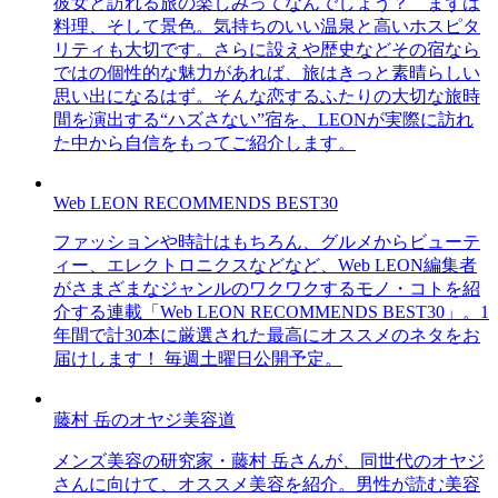
彼女と訪れる旅の楽しみってなんでしょう？ まずは
料理、そして景色。気持ちのいい温泉と高いホスピタ
リティも大切です。さらに設えや歴史などその宿なら
ではの個性的な魅力があれば、旅はきっと素晴らしい
思い出になるはず。そんな恋するふたりの大切な旅時
間を演出する“ハズさない”宿を、LEONが実際に訪れ
た中から自信をもってご紹介します。
Web LEON RECOMMENDS BEST30
ファッションや時計はもちろん、グルメからビューテ
ィー、エレクトロニクスなどなど、Web LEON編集者
がさまざまなジャンルのワクワクするモノ・コトを紹
介する連載「Web LEON RECOMMENDS BEST30」。1
年間で計30本に厳選された最高にオススメのネタをお
届けします！ 毎週土曜日公開予定。
藤村 岳のオヤジ美容道
メンズ美容の研究家・藤村 岳さんが、同世代のオヤジ
さんに向けて、オススメ美容を紹介。男性が読む美容