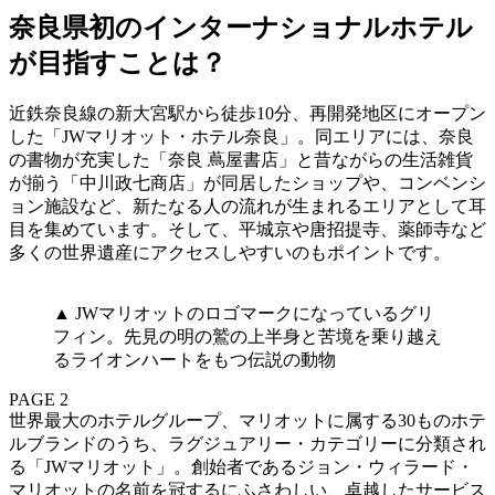
奈良県初のインターナショナルホテル
が目指すことは？
近鉄奈良線の新大宮駅から徒歩10分、再開発地区にオープン
した「JWマリオット・ホテル奈良」。同エリアには、奈良
の書物が充実した「奈良 蔦屋書店」と昔ながらの生活雑貨
が揃う「中川政七商店」が同居したショップや、コンベンシ
ョン施設など、新たなる人の流れが生まれるエリアとして耳
目を集めています。そして、平城京や唐招提寺、薬師寺など
多くの世界遺産にアクセスしやすいのもポイントです。
▲ JWマリオットのロゴマークになっているグリ
フィン。先見の明の鷲の上半身と苦境を乗り越え
るライオンハートをもつ伝説の動物
PAGE 2
世界最大のホテルグループ、マリオットに属する30ものホテ
ルブランドのうち、ラグジュアリー・カテゴリーに分類され
る「JWマリオット」。創始者であるジョン・ウィラード・
マリオットの名前を冠するにふさわしい、卓越したサービス