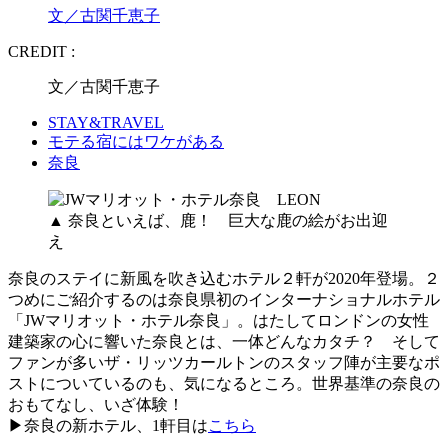
文／古関千恵子
CREDIT :
文／古関千恵子
STAY&TRAVEL
モテる宿にはワケがある
奈良
▲ 奈良といえば、鹿！ 巨大な鹿の絵がお出迎
え
奈良のステイに新風を吹き込むホテル２軒が2020年登場。２
つめにご紹介するのは奈良県初のインターナショナルホテル
「JWマリオット・ホテル奈良」。はたしてロンドンの女性
建築家の心に響いた奈良とは、一体どんなカタチ？ そして
ファンが多いザ・リッツカールトンのスタッフ陣が主要なポ
ストについているのも、気になるところ。世界基準の奈良の
おもてなし、いざ体験！
▶奈良の新ホテル、1軒目は
こちら