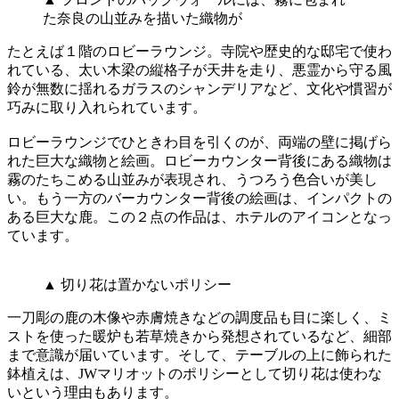
た奈良の山並みを描いた織物が
たとえば１階のロビーラウンジ。寺院や歴史的な邸宅で使わ
れている、太い木梁の縦格子が天井を走り、悪霊から守る風
鈴が無数に揺れるガラスのシャンデリアなど、文化や慣習が
巧みに取り入れられています。
ロビーラウンジでひときわ目を引くのが、両端の壁に掲げら
れた巨大な織物と絵画。ロビーカウンター背後にある織物は
霧のたちこめる山並みが表現され、うつろう色合いが美し
い。もう一方のバーカウンター背後の絵画は、インパクトの
ある巨大な鹿。この２点の作品は、ホテルのアイコンとなっ
ています。
▲ 切り花は置かないポリシー
一刀彫の鹿の木像や赤膚焼きなどの調度品も目に楽しく、ミ
ストを使った暖炉も若草焼きから発想されているなど、細部
まで意識が届いています。そして、テーブルの上に飾られた
鉢植えは、JWマリオットのポリシーとして切り花は使わな
いという理由もあります。