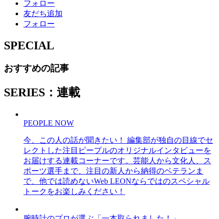
フォロー
友だち追加
フォロー
SPECIAL
おすすめの記事
SERIES：連載
PEOPLE NOW
今、この人の話が聞きたい！ 編集部が独自の目線でセ
レクトした注目ピープルのオリジナルインタビューを
お届けする連載コーナーです。芸能人から文化人、ス
ポーツ選手まで、注目の新人から納得のベテランま
で、他では読めないWeb LEONならではのスペシャル
トークをお楽しみください！
腕時計のプロが選ぶ「一本取られました！」