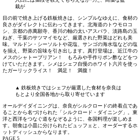
栽が
目の前で焼き上げる鉄板焼きは、シンプルなゆえに、食材の
良さがダイレクトに伝わってきます。北海道のトウモロコ
シ、京都の赤萬願寺、香川の軸の太いアスパラ、淡路島の玉
ねぎ、千葉のサツマイモなど、厳選された野菜はどれも美
味。マルドン・シーソルトや花塩、サンゴの海水塩などの塩
を揃え、野菜の旨味を引き出します。真打登場は、近江牛の
メスのシャトーブリアン！ もろみや手作りポン酢などをつ
けていただきます。シメはシェフ自慢のホワイト六片を使っ
たガーリックライス！ 満足！ 満腹！
▲ 鉄板焼きではシェフが厳選した食材を奈良は
もとより全国各地から取り寄せています
オールデイダイニングは、奈良がシルクロードの終着点であ
ることから名づけられた「シルクロード・ダイニング」。東
洋と西洋をつなぐ道をなぞるように、各国料理が楽しめま
す。朝食は小皿に分けられたビュッフェと、オーダーするホ
ットディッシュからなります。
PAGE 5