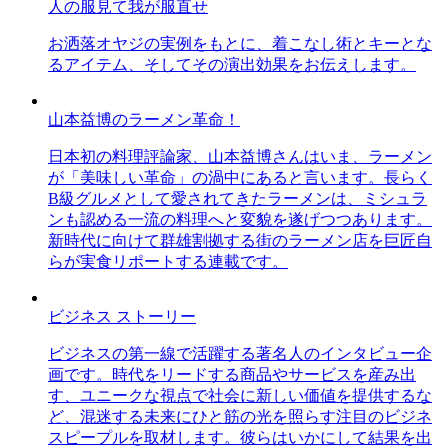
人の服見て我が服直せ
お洒落オヤジの実例をもとに、着こなし術とキーとな
るアイテム、そしてその演出効果をお伝えします。
山本益博のラーメン革命！
日本初の料理評論家、山本益博さんはいま、ラーメン
が「美味しい革命」の渦中にあると言います。長らく
B級グルメとして愛されてきたラーメンは、ミシュラ
ンも認める一流の料理へと変貌を遂げつつあります。
新時代に向けて群雄割拠する街のラーメン店を巨匠自
らが実食リポートする連載です。
ビジネス ストーリー
ビジネスの第一線で活躍する著名人のインタビュー企
画です。時代をリードする商品やサービスを産み出
す、ユニークな視点で社会に新しい価値を提供するな
ど、混迷する未来にひと筋の光を照らす注目のビジネ
スピープルを取材します。彼らはいかにして結果を出