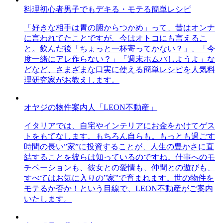
料理初心者男子でもデキる・モテる簡単レシピ
「好きな相手は胃の腑からつかめ」って、昔はオンナ
に言われてたことですが、今はオトコにも言えるこ
と。飲んだ後「ちょっと一杯寄ってかない？」、「今
度一緒にアレ作らない？」「週末ホムパしようよ」な
どなど、さまざまな口実に使える簡単レシピを人気料
理研究家がお教えします。
オヤジの物件案内人「LEON不動産」
イタリアでは、自宅やインテリアにお金をかけてゲス
トをもてなします。もちろん自らも。もっとも過ごす
時間の長い”家”に投資することが、人生の豊かさに直
結することを彼らは知っているのですね。仕事へのモ
チベーションも、彼女との愛情も、仲間との遊びも、
すべてはお気に入りの”家”で育まれます。世の物件を
モテるか否か！という目線で、LEON不動産がご案内
いたします。