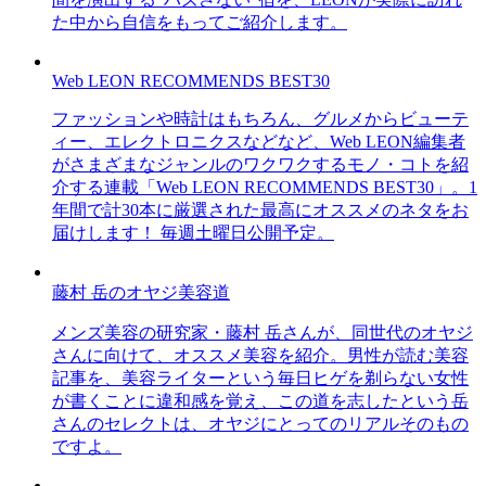
た中から自信をもってご紹介します。
Web LEON RECOMMENDS BEST30
ファッションや時計はもちろん、グルメからビューテ
ィー、エレクトロニクスなどなど、Web LEON編集者
がさまざまなジャンルのワクワクするモノ・コトを紹
介する連載「Web LEON RECOMMENDS BEST30」。1
年間で計30本に厳選された最高にオススメのネタをお
届けします！ 毎週土曜日公開予定。
藤村 岳のオヤジ美容道
メンズ美容の研究家・藤村 岳さんが、同世代のオヤジ
さんに向けて、オススメ美容を紹介。男性が読む美容
記事を、美容ライターという毎日ヒゲを剃らない女性
が書くことに違和感を覚え、この道を志したという岳
さんのセレクトは、オヤジにとってのリアルそのもの
ですよ。