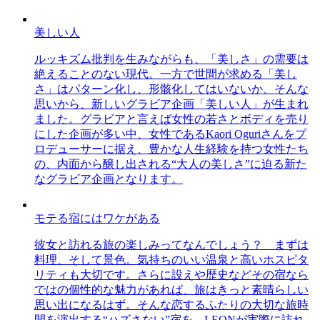
美しい人
ルッキズム批判を生みながらも、「美しさ」の需要は
絶えることのない現代。一方で世間が求める「美し
さ」はパターン化し、形骸化してはいないか、そんな
思いから、新しいグラビア企画「美しい人」が生まれ
ました。グラビアと言えば女性の若さとボディを売り
にした企画が多い中、女性であるKaori Oguriさんをプ
ロデューサーに据え、豊かな人生経験を持つ女性たち
の、内面から醸し出される“大人の美しさ”に迫る新た
なグラビア企画となります。
モテる宿にはワケがある
彼女と訪れる旅の楽しみってなんでしょう？ まずは
料理、そして景色。気持ちのいい温泉と高いホスピタ
リティも大切です。さらに設えや歴史などその宿なら
ではの個性的な魅力があれば、旅はきっと素晴らしい
思い出になるはず。そんな恋するふたりの大切な旅時
間を演出する“ハズさない”宿を、LEONが実際に訪れ