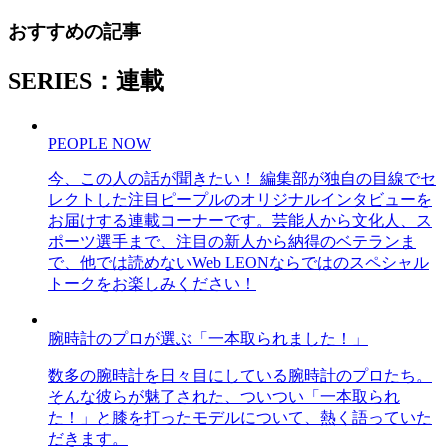
おすすめの記事
SERIES：連載
PEOPLE NOW
今、この人の話が聞きたい！ 編集部が独自の目線でセ
レクトした注目ピープルのオリジナルインタビューを
お届けする連載コーナーです。芸能人から文化人、ス
ポーツ選手まで、注目の新人から納得のベテランま
で、他では読めないWeb LEONならではのスペシャル
トークをお楽しみください！
腕時計のプロが選ぶ「一本取られました！」
数多の腕時計を日々目にしている腕時計のプロたち。
そんな彼らが魅了された、ついつい「一本取られ
た！」と膝を打ったモデルについて、熱く語っていた
だきます。