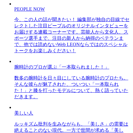
PEOPLE NOW
今、この人の話が聞きたい！ 編集部が独自の目線でセ
レクトした注目ピープルのオリジナルインタビューを
お届けする連載コーナーです。芸能人から文化人、ス
ポーツ選手まで、注目の新人から納得のベテランま
で、他では読めないWeb LEONならではのスペシャル
トークをお楽しみください！
腕時計のプロが選ぶ「一本取られました！」
数多の腕時計を日々目にしている腕時計のプロたち。
そんな彼らが魅了された、ついつい「一本取られ
た！」と膝を打ったモデルについて、熱く語っていた
だきます。
美しい人
ルッキズム批判を生みながらも、「美しさ」の需要は
絶えることのない現代。一方で世間が求める「美し