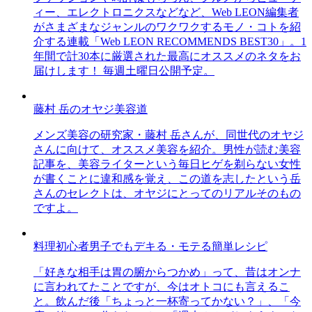
ィー、エレクトロニクスなどなど、Web LEON編集者
がさまざまなジャンルのワクワクするモノ・コトを紹
介する連載「Web LEON RECOMMENDS BEST30」。1
年間で計30本に厳選された最高にオススメのネタをお
届けします！ 毎週土曜日公開予定。
藤村 岳のオヤジ美容道
メンズ美容の研究家・藤村 岳さんが、同世代のオヤジ
さんに向けて、オススメ美容を紹介。男性が読む美容
記事を、美容ライターという毎日ヒゲを剃らない女性
が書くことに違和感を覚え、この道を志したという岳
さんのセレクトは、オヤジにとってのリアルそのもの
ですよ。
料理初心者男子でもデキる・モテる簡単レシピ
「好きな相手は胃の腑からつかめ」って、昔はオンナ
に言われてたことですが、今はオトコにも言えるこ
と。飲んだ後「ちょっと一杯寄ってかない？」、「今