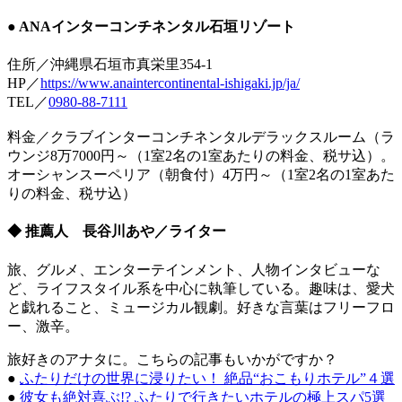
● ANAインターコンチネンタル石垣リゾート
住所／沖縄県石垣市真栄里354-1
HP／
https://www.anaintercontinental-ishigaki.jp/ja/
TEL／
0980-88-7111
料金／クラブインターコンチネンタルデラックスルーム（ラ
ウンジ8万7000円～（1室2名の1室あたりの料金、税サ込）。
オーシャンスーペリア（朝食付）4万円～（1室2名の1室あた
りの料金、税サ込）
◆ 推薦人 長谷川あや／ライター
旅、グルメ、エンターテインメント、人物インタビューな
ど、ライフスタイル系を中心に執筆している。趣味は、愛犬
と戯れること、ミュージカル観劇。好きな言葉はフリーフロ
ー、激辛。
旅好きのアナタに。こちらの記事もいかがですか？
●
ふたりだけの世界に浸りたい！ 絶品“おこもりホテル”４選
●
彼女も絶対喜ぶ!? ふたりで行きたいホテルの極上スパ5選