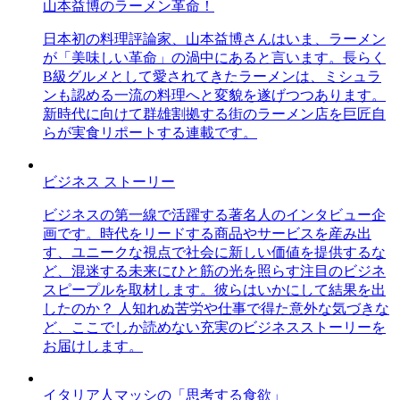
山本益博のラーメン革命！
日本初の料理評論家、山本益博さんはいま、ラーメン
が「美味しい革命」の渦中にあると言います。長らく
B級グルメとして愛されてきたラーメンは、ミシュラ
ンも認める一流の料理へと変貌を遂げつつあります。
新時代に向けて群雄割拠する街のラーメン店を巨匠自
らが実食リポートする連載です。
ビジネス ストーリー
ビジネスの第一線で活躍する著名人のインタビュー企
画です。時代をリードする商品やサービスを産み出
す、ユニークな視点で社会に新しい価値を提供するな
ど、混迷する未来にひと筋の光を照らす注目のビジネ
スピープルを取材します。彼らはいかにして結果を出
したのか？ 人知れぬ苦労や仕事で得た意外な気づきな
ど、ここでしか読めない充実のビジネスストーリーを
お届けします。
イタリア人マッシの「思考する食欲」