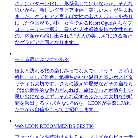
さ」はパターン化し、形骸化してはいないか、そんな
思いから、新しいグラビア企画「美しい人」が生まれ
ました。グラビアと言えば女性の若さとボディを売り
にした企画が多い中、女性であるKaori Oguriさんをプ
ロデューサーに据え、豊かな人生経験を持つ女性たち
の、内面から醸し出される“大人の美しさ”に迫る新た
なグラビア企画となります。
モテる宿にはワケがある
彼女と訪れる旅の楽しみってなんでしょう？ まずは
料理、そして景色。気持ちのいい温泉と高いホスピタ
リティも大切です。さらに設えや歴史などその宿なら
ではの個性的な魅力があれば、旅はきっと素晴らしい
思い出になるはず。そんな恋するふたりの大切な旅時
間を演出する“ハズさない”宿を、LEONが実際に訪れ
た中から自信をもってご紹介します。
Web LEON RECOMMENDS BEST30
ファッションや時計はもちろん、グルメからビューテ