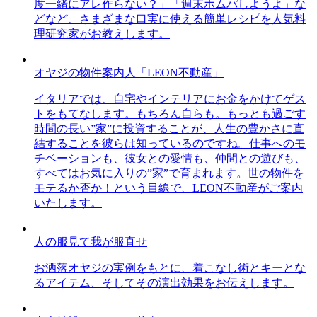
度一緒にアレ作らない？」「週末ホムパしようよ」な
どなど、さまざまな口実に使える簡単レシピを人気料
理研究家がお教えします。
オヤジの物件案内人「LEON不動産」
イタリアでは、自宅やインテリアにお金をかけてゲス
トをもてなします。もちろん自らも。もっとも過ごす
時間の長い”家”に投資することが、人生の豊かさに直
結することを彼らは知っているのですね。仕事へのモ
チベーションも、彼女との愛情も、仲間との遊びも、
すべてはお気に入りの”家”で育まれます。世の物件を
モテるか否か！という目線で、LEON不動産がご案内
いたします。
人の服見て我が服直せ
お洒落オヤジの実例をもとに、着こなし術とキーとな
るアイテム、そしてその演出効果をお伝えします。