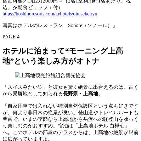
宿泊料金／1泊2万2000円～（2名1室利用時1名あたり、税
込、夕朝食ビュッフェ付）
https://hoshinoresorts.com/ja/hotels/oirasekeiryu
写真はホテルのレストラン「Sonore（ソノール）」
PAGE 4
ホテルに泊まって“モーニング上高
地”という楽しみ方がオトナ
「スイスみたい♡」と彼女も驚く絶景に出合えるのは、古く
から景勝地として知られる
長野県・上高地
。
「自家用車では入れない特別自然保護区という点も好きです
が、何より非日常の絶景が良い。登山道やトレイルルートも
豊富で、いまの季節なら上高地から岳沢への軽登山をゆっく
り楽しむのがおすすめ。宿泊は「上高地ホテル 白樺荘」
へ。このホテルの部屋のテラスからは、上高地の絶景が眼前
に広がっていますよ。