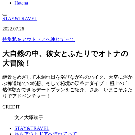
Hatena
STAY&TRAVEL
2022.07.26
特集
私をアウトドアへ連れてって
大自然の中、彼女とふたりでオトナの
大冒険！
絶景をめざして木漏れ日を浴びながらのハイク、天空に浮か
ぶ禅道場での瞑想、そして秘境の渓谷にダイブ！ 極上の自
然体験ができるデートプランをご紹介。さあ、いまこそふた
りでアドベンチャー！
CREDIT :
文／大塚綾子
STAY&TRAVEL
私をアウトドアへ連れてって