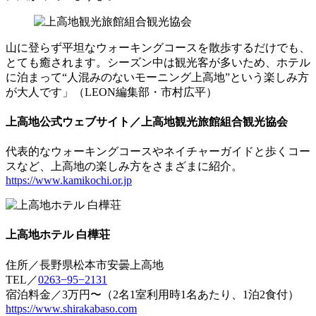
山に登らず平坦なウォーキングコースを散歩するだけでも、
とても癒されます。シーズン中は観光客が多いため、ホテル
に泊まって“人混みのないモーニング上高地”という楽しみ方
が大人です」（LEON編集部・市村広平）
上高地公式ウェブサイト／上高地観光旅館組合観光協会
代表的なウォーキングコースやネイチャーガイドと歩くコー
スなど、上高地の楽しみ方をさまざまに紹介。
https://www.kamikochi.or.jp
上高地ホテル 白樺荘
住所／長野県松本市安曇上高地
TEL／
0263−95−2131
宿泊料金／3万円〜（2名1室利用時1名あたり、1泊2食付）
https://www.shirakabaso.com