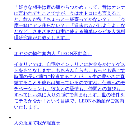
「好きな相手は胃の腑からつかめ」って、昔はオンナ
に言われてたことですが、今はオトコにも言えるこ
と。飲んだ後「ちょっと一杯寄ってかない？」、「今
度一緒にアレ作らない？」「週末ホムパしようよ」な
どなど、さまざまな口実に使える簡単レシピを人気料
理研究家がお教えします。
オヤジの物件案内人「LEON不動産」
イタリアでは、自宅やインテリアにお金をかけてゲス
トをもてなします。もちろん自らも。もっとも過ごす
時間の長い”家”に投資することが、人生の豊かさに直
結することを彼らは知っているのですね。仕事へのモ
チベーションも、彼女との愛情も、仲間との遊びも、
すべてはお気に入りの”家”で育まれます。世の物件を
モテるか否か！という目線で、LEON不動産がご案内
いたします。
人の服見て我が服直せ