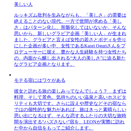
美しい人
ルッキズム批判を生みながらも、「美しさ」の需要は
絶えることのない現代。一方で世間が求める「美し
さ」はパターン化し、形骸化してはいないか、そんな
思いから、新しいグラビア企画「美しい人」が生まれ
ました。グラビアと言えば女性の若さとボディを売り
にした企画が多い中、女性であるKaori Oguriさんをプ
ロデューサーに据え、豊かな人生経験を持つ女性たち
の、内面から醸し出される“大人の美しさ”に迫る新た
なグラビア企画となります。
モテる宿にはワケがある
彼女と訪れる旅の楽しみってなんでしょう？ まずは
料理、そして景色。気持ちのいい温泉と高いホスピタ
リティも大切です。さらに設えや歴史などその宿なら
ではの個性的な魅力があれば、旅はきっと素晴らしい
思い出になるはず。そんな恋するふたりの大切な旅時
間を演出する“ハズさない”宿を、LEONが実際に訪れ
た中から自信をもってご紹介します。