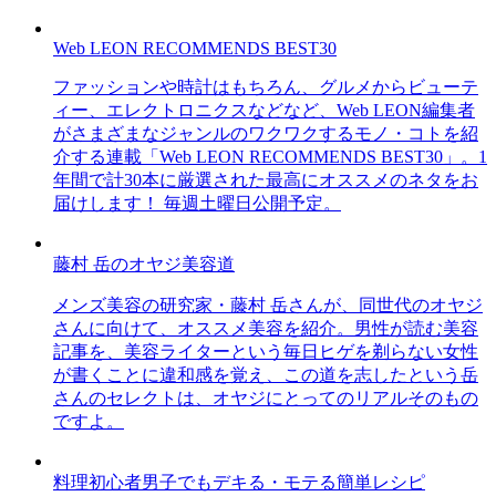
Web LEON RECOMMENDS BEST30
ファッションや時計はもちろん、グルメからビューテ
ィー、エレクトロニクスなどなど、Web LEON編集者
がさまざまなジャンルのワクワクするモノ・コトを紹
介する連載「Web LEON RECOMMENDS BEST30」。1
年間で計30本に厳選された最高にオススメのネタをお
届けします！ 毎週土曜日公開予定。
藤村 岳のオヤジ美容道
メンズ美容の研究家・藤村 岳さんが、同世代のオヤジ
さんに向けて、オススメ美容を紹介。男性が読む美容
記事を、美容ライターという毎日ヒゲを剃らない女性
が書くことに違和感を覚え、この道を志したという岳
さんのセレクトは、オヤジにとってのリアルそのもの
ですよ。
料理初心者男子でもデキる・モテる簡単レシピ