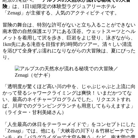
険
」は、1日1組限定の体験型ラグジュアリーホテル
「Zenagi」が主催する、人気のアクティビティです。
冒険の舞台は、特別な許可がないと立ち入ることができない
南木曽の自然保護エリアにある渓谷。ウェットスーツとヘル
メットを着用して沢を歩き、巨岩をよじ登り、泳ぎながら、
1km先にある滝壺を目指す約3時間のツアー。清々しい清流
を浴びて全身ずぶ濡れになりながらの大冒険は、夏にぴった
り。
「透明度が驚くほど高い川の中を、じゃぶじゃぶと上流に向
かって登るシャワークライミングは爽快！ いまだかつてな
い、最高のネイチャープログラムでした。リクエストすれ
ば、川岸でのグランピングランチも用意してもらえますよ」
（ライター・甘利美緒さん）
「人生最高の休日をテーラーメイドで」をコンセプトにした
「Zenagi」では、他にも「大峡谷の川下り＆竹林ビーチでラ
ンチ」や「パラグライダーで大空を舞う」など、南木曽の豊