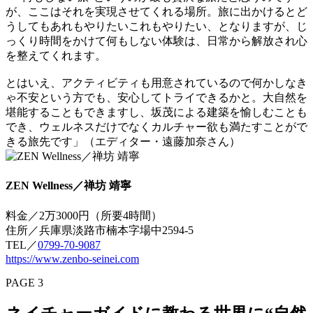
が、ここはそれを実現させてくれる場所。旅に出かけるとど
うしてもあれもやりたいこれもやりたい、となりますが、じ
っくり時間をかけて何もしない体験は、日常から解放され心
を整えてくれます。
とはいえ、アクティビティも用意されているので何かしなき
ゃ不安という方でも、安心してトライできるかと。大自然を
堪能することもできますし、坂茂による建築を愉しむことも
でき、ウェルネスだけでなくカルチャー欲も満たすことがで
きる旅先です」（エディター・遠藤加奈さん）
ZEN Wellness／禅坊 靖寧
料金／2万3000円（所要4時間）
住所／兵庫県淡路市楠本字場中2594-5
TEL／
0799-70-9087
https://www.zenbo-seinei.com
PAGE 3