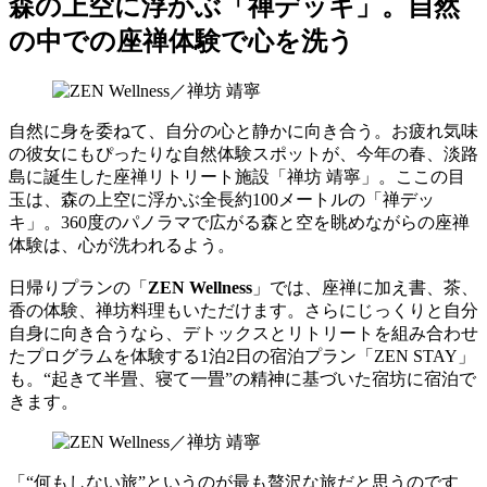
森の上空に浮かぶ「禅デッキ」。自然
の中での座禅体験で心を洗う
自然に身を委ねて、自分の心と静かに向き合う。お疲れ気味
の彼女にもぴったりな自然体験スポットが、今年の春、淡路
島に誕生した座禅リトリート施設「禅坊 靖寧」。ここの目
玉は、森の上空に浮かぶ全長約100メートルの「禅デッ
キ」。360度のパノラマで広がる森と空を眺めながらの座禅
体験は、心が洗われるよう。
日帰りプランの「
ZEN Wellness
」では、座禅に加え書、茶、
香の体験、禅坊料理もいただけます。さらにじっくりと自分
自身に向き合うなら、デトックスとリトリートを組み合わせ
たプログラムを体験する1泊2日の宿泊プラン「ZEN STAY」
も。“起きて半畳、寝て一畳”の精神に基づいた宿坊に宿泊で
きます。
「“何もしない旅”というのが最も贅沢な旅だと思うのです