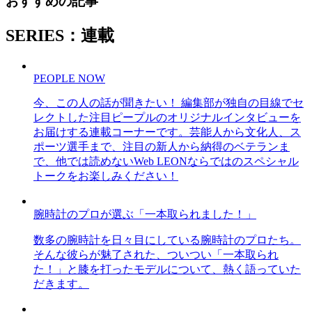
おすすめの記事
SERIES：連載
PEOPLE NOW
今、この人の話が聞きたい！ 編集部が独自の目線でセ
レクトした注目ピープルのオリジナルインタビューを
お届けする連載コーナーです。芸能人から文化人、ス
ポーツ選手まで、注目の新人から納得のベテランま
で、他では読めないWeb LEONならではのスペシャル
トークをお楽しみください！
腕時計のプロが選ぶ「一本取られました！」
数多の腕時計を日々目にしている腕時計のプロたち。
そんな彼らが魅了された、ついつい「一本取られ
た！」と膝を打ったモデルについて、熱く語っていた
だきます。