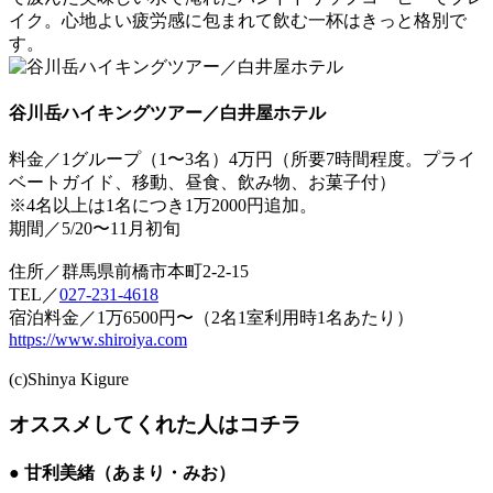
イク。心地よい疲労感に包まれて飲む一杯はきっと格別で
す。
谷川岳ハイキングツアー／白井屋ホテル
料金／1グループ（1〜3名）4万円（所要7時間程度。プライ
ベートガイド、移動、昼食、飲み物、お菓子付）
※4名以上は1名につき1万2000円追加。
期間／5/20〜11月初旬
住所／群馬県前橋市本町2-2-15
TEL／
027-231-4618
宿泊料金／1万6500円〜（2名1室利用時1名あたり）
https://www.shiroiya.com
(c)Shinya Kigure
オススメしてくれた人はコチラ
● 甘利美緒（あまり・みお）