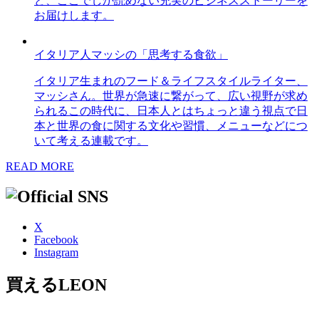
ど、ここでしか読めない充実のビジネスストーリーを
お届けします。
イタリア人マッシの「思考する食欲」
イタリア生まれのフード＆ライフスタイルライター、
マッシさん。世界が急速に繋がって、広い視野が求め
られるこの時代に、日本人とはちょっと違う視点で日
本と世界の食に関する文化や習慣、メニューなどにつ
いて考える連載です。
READ MORE
X
Facebook
Instagram
買えるLEON