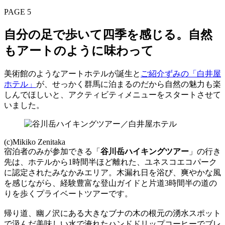
PAGE 5
自分の足で歩いて四季を感じる。自然
もアートのように味わって
美術館のようなアートホテルが誕生と
ご紹介ずみの「白井屋
ホテル」
が、せっかく群馬に泊まるのだから自然の魅力も楽
しんでほしいと、アクティビティメニューをスタートさせて
いました。
(c)Mikiko Zenitaka
宿泊者のみが参加できる「
谷川岳ハイキングツアー
」の行き
先は、ホテルから1時間半ほど離れた、ユネスコエコパーク
に認定されたみなかみエリア。木漏れ日を浴び、爽やかな風
を感じながら、経験豊富な登山ガイドと片道3時間半の道の
りを歩くプライベートツアーです。
帰り道、幽ノ沢にある大きなブナの木の根元の湧水スポット
で汲んだ美味しい水で淹れたハンドドリップコーヒーでブレ