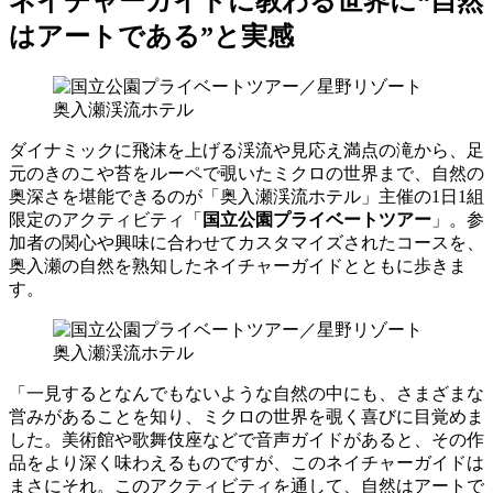
ネイチャーガイドに教わる世界に“自然
はアートである”と実感
ダイナミックに飛沫を上げる渓流や見応え満点の滝から、足
元のきのこや苔をルーペで覗いたミクロの世界まで、自然の
奥深さを堪能できるのが「奥入瀬渓流ホテル」主催の1日1組
限定のアクティビティ「
国立公園プライベートツアー
」。参
加者の関心や興味に合わせてカスタマイズされたコースを、
奥入瀬の自然を熟知したネイチャーガイドとともに歩きま
す。
「一見するとなんでもないような自然の中にも、さまざまな
営みがあることを知り、ミクロの世界を覗く喜びに目覚めま
した。美術館や歌舞伎座などで音声ガイドがあると、その作
品をより深く味わえるものですが、このネイチャーガイドは
まさにそれ。このアクティビティを通して、自然はアートで