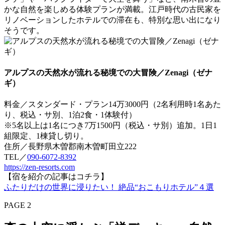
かな自然を楽しめる体験プランが満載。江戸時代の古民家を
リノベーションしたホテルでの滞在も、特別な思い出になり
そうです。
アルプスの天然水が流れる秘境での大冒険／Zenagi（ゼナ
ギ）
料金／スタンダード・プラン14万3000円（2名利用時1名あた
り、税込・サ別、1泊2食・1体験付）
※5名以上は1名につき7万1500円（税込・サ別）追加。1日1
組限定、1棟貸し切り。
住所／長野県木曽郡南木曽町田立222
TEL／
090-6072-8392
https://zen-resorts.com
【宿を紹介の記事はコチラ】
ふたりだけの世界に浸りたい！ 絶品“おこもりホテル”４選
PAGE 2