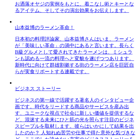
お洒落オヤジの実例をもとに、着こなし術とキーとな
るアイテム、そしてその演出効果をお伝えします。
山本益博のラーメン革命！
日本初の料理評論家、山本益博さんはいま、ラーメン
が「美味しい革命」の渦中にあると言います。長らく
B級グルメとして愛されてきたラーメンは、ミシュラ
ンも認める一流の料理へと変貌を遂げつつあります。
新時代に向けて群雄割拠する街のラーメン店を巨匠自
らが実食リポートする連載です。
ビジネス ストーリー
ビジネスの第一線で活躍する著名人のインタビュー企
画です。時代をリードする商品やサービスを産み出
す、ユニークな視点で社会に新しい価値を提供するな
ど、混迷する未来にひと筋の光を照らす注目のビジネ
スピープルを取材します。彼らはいかにして結果を出
したのか？ 人知れぬ苦労や仕事で得た意外な気づきな