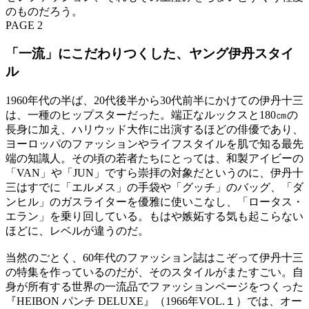
のものだろう。
PAGE 2
「一流」にこだわりつくした、ヤング伊丹スタイ
ル
1960年代の半ば、20代後半から30代前半にかけての伊丹十三
は、一種のヒップスターだった。端正なルックスと180㎝の
長身に加え、ハリウッド大作に出演するほどの俳優であり、
ヨーロッパのファッションやライフスタイルを肌で知る最先
端の知識人。その頃の若者たちにとっては、和製アイビーの
「VAN」や「JUN」ですら崇拝の対象だというのに、伊丹十
三はすでに「エルメス」の手袋や「グッチ」のバッグ、「ダ
ンヒル」のガスライターを優雅に使いこなし、「ロータス・
エラン」を乗り回している。もはや嫉妬する気も起こらない
ほどに、レベルが違うのだ。
当然のごとく、60年代のファッション誌はこぞって伊丹十三
の特集を作っているのだが、そのスタイルがまたすごい。自
身が所有する世界の一流品でファッションページをつくった
『HEIBON パンチ DELUXE』（1966年VOL.１）では、オー