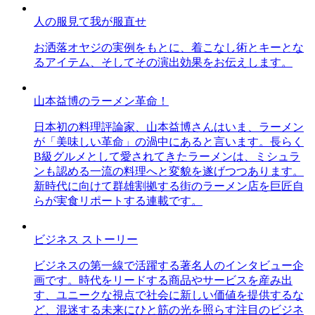
人の服見て我が服直せ
お洒落オヤジの実例をもとに、着こなし術とキーとな
るアイテム、そしてその演出効果をお伝えします。
山本益博のラーメン革命！
日本初の料理評論家、山本益博さんはいま、ラーメン
が「美味しい革命」の渦中にあると言います。長らく
B級グルメとして愛されてきたラーメンは、ミシュラ
ンも認める一流の料理へと変貌を遂げつつあります。
新時代に向けて群雄割拠する街のラーメン店を巨匠自
らが実食リポートする連載です。
ビジネス ストーリー
ビジネスの第一線で活躍する著名人のインタビュー企
画です。時代をリードする商品やサービスを産み出
す、ユニークな視点で社会に新しい価値を提供するな
ど、混迷する未来にひと筋の光を照らす注目のビジネ