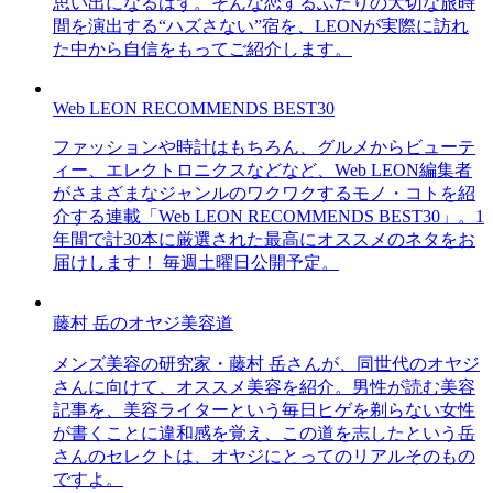
思い出になるはず。そんな恋するふたりの大切な旅時
間を演出する“ハズさない”宿を、LEONが実際に訪れ
た中から自信をもってご紹介します。
Web LEON RECOMMENDS BEST30
ファッションや時計はもちろん、グルメからビューテ
ィー、エレクトロニクスなどなど、Web LEON編集者
がさまざまなジャンルのワクワクするモノ・コトを紹
介する連載「Web LEON RECOMMENDS BEST30」。1
年間で計30本に厳選された最高にオススメのネタをお
届けします！ 毎週土曜日公開予定。
藤村 岳のオヤジ美容道
メンズ美容の研究家・藤村 岳さんが、同世代のオヤジ
さんに向けて、オススメ美容を紹介。男性が読む美容
記事を、美容ライターという毎日ヒゲを剃らない女性
が書くことに違和感を覚え、この道を志したという岳
さんのセレクトは、オヤジにとってのリアルそのもの
ですよ。