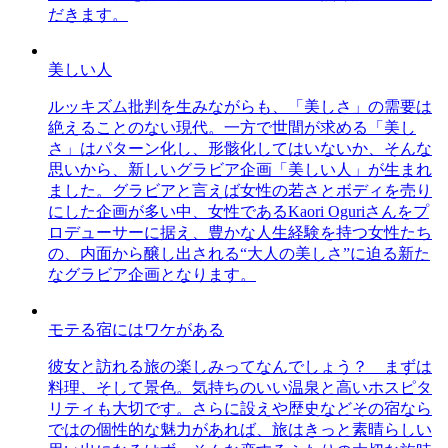
だきます。
美しい人
ルッキズム批判を生みながらも、「美しさ」の需要は
絶えることのない現代。一方で世間が求める「美し
さ」はパターン化し、形骸化してはいないか、そんな
思いから、新しいグラビア企画「美しい人」が生まれ
ました。グラビアと言えば女性の若さとボディを売り
にした企画が多い中、女性であるKaori Oguriさんをプ
ロデューサーに据え、豊かな人生経験を持つ女性たち
の、内面から醸し出される“大人の美しさ”に迫る新た
なグラビア企画となります。
モテる宿にはワケがある
彼女と訪れる旅の楽しみってなんでしょう？ まずは
料理、そして景色。気持ちのいい温泉と高いホスピタ
リティも大切です。さらに設えや歴史などその宿なら
ではの個性的な魅力があれば、旅はきっと素晴らしい