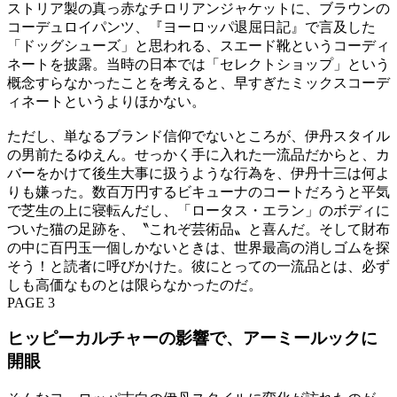
ストリア製の真っ赤なチロリアンジャケットに、ブラウンの
コーデュロイパンツ、『ヨーロッパ退屈日記』で言及した
「ドッグシューズ」と思われる、スエード靴というコーディ
ネートを披露。当時の日本では「セレクトショップ」という
概念すらなかったことを考えると、早すぎたミックスコーデ
ィネートというよりほかない。
ただし、単なるブランド信仰でないところが、伊丹スタイル
の男前たるゆえん。せっかく手に入れた一流品だからと、カ
バーをかけて後生大事に扱うような行為を、伊丹十三は何よ
りも嫌った。数百万円するビキューナのコートだろうと平気
で芝生の上に寝転んだし、「ロータス・エラン」のボディに
ついた猫の足跡を、〝これぞ芸術品〟と喜んだ。そして財布
の中に百円玉一個しかないときは、世界最高の消しゴムを探
そう！と読者に呼びかけた。彼にとっての一流品とは、必ず
しも高価なものとは限らなかったのだ。
PAGE 3
ヒッピーカルチャーの影響で、アーミールックに
開眼