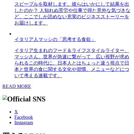
スピープルを取材します。彼らはいかにして結果を出
したのか？ 人知れぬ苦労や仕事で得た意外な気づきな
ど、ここでしか読めない充実のビジネスストーリーを
お届けします。
イタリア人マッシの「思考する食欲」
イタリア生まれのフード＆ライフスタイルライター、
マッシさん。世界が急速に繋がって、広い視野が求め
られるこの時代に、日本人とはちょっと違う視点で日
本と世界の食に関する文化や習慣、メニューなどにつ
いて考える連載です。
READ MORE
X
Facebook
Instagram