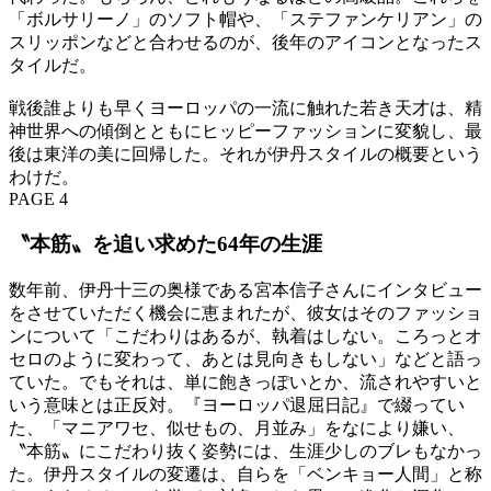
「ボルサリーノ」のソフト帽や、「ステファンケリアン」の
スリッポンなどと合わせるのが、後年のアイコンとなったス
タイルだ。
戦後誰よりも早くヨーロッパの一流に触れた若き天才は、精
神世界への傾倒とともにヒッピーファッションに変貌し、最
後は東洋の美に回帰した。それが伊丹スタイルの概要という
わけだ。
PAGE 4
〝本筋〟を追い求めた64年の生涯
数年前、伊丹十三の奥様である宮本信子さんにインタビュー
をさせていただく機会に恵まれたが、彼女はそのファッショ
ンについて「こだわりはあるが、執着はしない。ころっとオ
セロのように変わって、あとは見向きもしない」などと語っ
ていた。でもそれは、単に飽きっぽいとか、流されやすいと
いう意味とは正反対。『ヨーロッパ退屈日記』で綴ってい
た、「マニアワセ、似せもの、月並み」をなにより嫌い、
〝本筋〟にこだわり抜く姿勢には、生涯少しのブレもなかっ
た。伊丹スタイルの変遷は、自らを「ベンキョー人間」と称