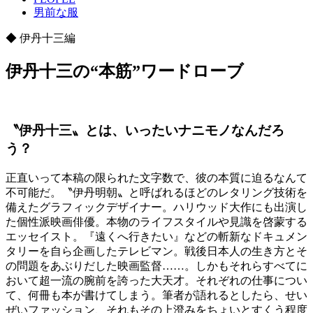
男前な服
◆ 伊丹十三編
伊丹十三の“本筋”ワードローブ
〝伊丹十三〟とは、いったいナニモノなんだろ
う？
正直いって本稿の限られた文字数で、彼の本質に迫るなんて
不可能だ。〝伊丹明朝〟と呼ばれるほどのレタリング技術を
備えたグラフィックデザイナー。ハリウッド大作にも出演し
た個性派映画俳優。本物のライフスタイルや見識を啓蒙する
エッセイスト。『遠くへ行きたい』などの斬新なドキュメン
タリーを自ら企画したテレビマン。戦後日本人の生き方とそ
の問題をあぶりだした映画監督……。しかもそれらすべてに
おいて超一流の腕前を誇った大天才。それぞれの仕事につい
て、何冊も本が書けてしまう。筆者が語れるとしたら、せい
ぜいファッション、それもその上澄みをちょいとすくう程度