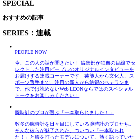
SPECIAL
おすすめの記事
SERIES：連載
PEOPLE NOW
今、この人の話が聞きたい！ 編集部が独自の目線でセ
レクトした注目ピープルのオリジナルインタビューを
お届けする連載コーナーです。芸能人から文化人、ス
ポーツ選手まで、注目の新人から納得のベテランま
で、他では読めないWeb LEONならではのスペシャル
トークをお楽しみください！
腕時計のプロが選ぶ「一本取られました！」
数多の腕時計を日々目にしている腕時計のプロたち。
そんな彼らが魅了された、ついつい「一本取られ
た！」と膝を打ったモデルについて、熱く語っていた