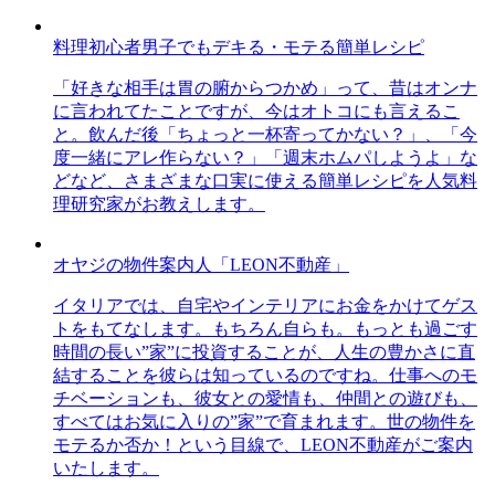
料理初心者男子でもデキる・モテる簡単レシピ
「好きな相手は胃の腑からつかめ」って、昔はオンナ
に言われてたことですが、今はオトコにも言えるこ
と。飲んだ後「ちょっと一杯寄ってかない？」、「今
度一緒にアレ作らない？」「週末ホムパしようよ」な
どなど、さまざまな口実に使える簡単レシピを人気料
理研究家がお教えします。
オヤジの物件案内人「LEON不動産」
イタリアでは、自宅やインテリアにお金をかけてゲス
トをもてなします。もちろん自らも。もっとも過ごす
時間の長い”家”に投資することが、人生の豊かさに直
結することを彼らは知っているのですね。仕事へのモ
チベーションも、彼女との愛情も、仲間との遊びも、
すべてはお気に入りの”家”で育まれます。世の物件を
モテるか否か！という目線で、LEON不動産がご案内
いたします。