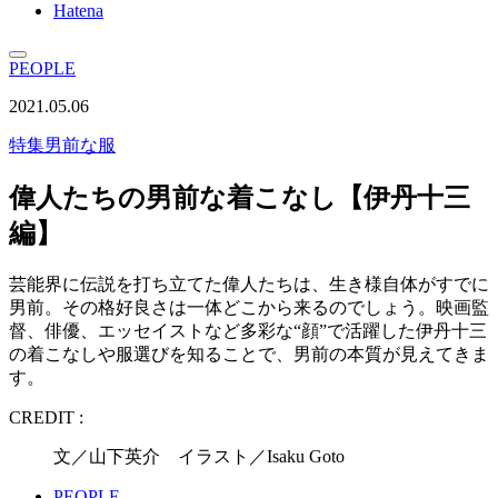
Hatena
PEOPLE
2021.05.06
特集
男前な服
偉人たちの男前な着こなし【伊丹十三
編】
芸能界に伝説を打ち立てた偉人たちは、生き様自体がすでに
男前。その格好良さは一体どこから来るのでしょう。映画監
督、俳優、エッセイストなど多彩な“顔”で活躍した伊丹十三
の着こなしや服選びを知ることで、男前の本質が見えてきま
す。
CREDIT :
文／山下英介 イラスト／Isaku Goto
PEOPLE