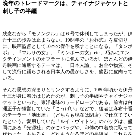
晩年のトレードマークは、チャイナジャケットと
刺し子の半纏
残念ながら『モノンクル』は６号で休刊してしまったが、伊
丹十三の歩みは止まらない。1984年の『お葬式』を皮切り
に、映画監督として10本の傑作を残すことになる。『タンポ
ポ』、『マルサの女』、『ミンボーの女』etc.。巧みにエン
タテインメントのオブラートに包んでいるが、ほとんどの伊
丹映画に通底するテーマは、「日本人論」。お金や物質、そ
して流行に踊らされる日本人の愚かしさを、痛烈に皮肉って
いる。
そんな思想の深まりとリンクするように、1980年頃から伊丹
十三が身に着けはじめたのが、刺し子の半纏やチャイナジャ
ケットといった、東洋趣味のワードローブである。前者は白
洲正子が経営していた「こうげい」などで、後者は麻布十番
のテーラー「池田屋」（どちらも現在は閉店）で仕立ててい
たという。愛用していた「ルイ・ヴィトン」のバッグは、盛
岡にある「光源社」のかごバッグや、印傳の巾着袋に取って
代わった。もちろん、どれもうなるほどの高級品。これらを