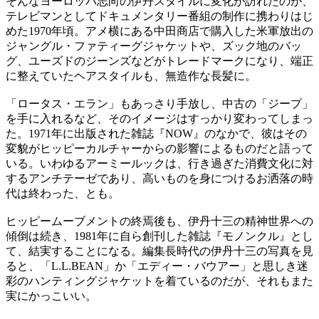
そんなヨーロッパ志向の伊丹スタイルに変化が訪れたのが、
テレビマンとしてドキュメンタリー番組の制作に携わりはじ
めた1970年頃。アメ横にある中田商店で購入した米軍放出の
ジャングル・ファティーグジャケットや、ズック地のバッ
グ、ユーズドのジーンズなどがトレードマークになり、端正
に整えていたヘアスタイルも、無造作な長髪に。
「ロータス・エラン」もあっさり手放し、中古の「ジープ」
を手に入れるなど、そのイメージはすっかり変わってしまっ
た。1971年に出版された雑誌『NOW』のなかで、彼はその
変貌がヒッピーカルチャーからの影響によるものだと語って
いる。いわゆるアーミールックは、行き過ぎた消費文化に対
するアンチテーゼであり、高いものを身につけるお洒落の時
代は終わった、とも。
ヒッピームーブメントの終焉後も、伊丹十三の精神世界への
傾倒は続き、1981年に自ら創刊した雑誌『モノンクル』とし
て、結実することになる。編集長時代の伊丹十三の写真を見
ると、「L.L.BEAN」か「エディー・バウアー」と思しき迷
彩のハンティングジャケットを着ているのだが、それもまた
実にかっこいい。