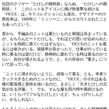
伝説のクソゲー『たけしの挑戦状』ならぬ、「たけしへの挑
戦状」！ このニットをアイコンに掲げ快進撃を続ける
「FICCE」は、N.Y.コレクションにも進出。デザイナーの小
西良幸は、1989年に「ミッソーニ」からスカウトされたこと
もあったという。
昔から、手編みのニットは重たいものと相場は決まっている
が、もちろんビートたけしも、それほどの思いが込められた
ニットを気軽に着ていたはずもない。「FICCEのニットを着
るには体力がいる。視聴率が良かったり、仕事がのっている
時に着るのは楽だけど、精神的に疲れている時は着るのがつ
らい、自分が潰されるようで」と、その存在の〝重さ〟につ
いて語っている。
「ニットに潰されないように、頑張って着る」とも。本来リ
ラックスするためのニットなのに、「FICCE」のそれはある
種の緊張感と覚悟を強いるのだ。まさしく「天才たけしの元
気が出る洋服」！ でも、そんな服を四六時中着続けるの
は、いくらパワフルなたけしといえど、ちょっぴりしんど
い、かもしれない。
もちろんニットのせいとは言えないけれど、そんな精神状態