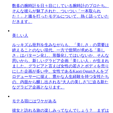
数多の腕時計を日々目にしている腕時計のプロたち。
そんな彼らが魅了された、ついつい「一本取られ
た！」と膝を打ったモデルについて、熱く語っていた
だきます。
美しい人
ルッキズム批判を生みながらも、「美しさ」の需要は
絶えることのない現代。一方で世間が求める「美し
さ」はパターン化し、形骸化してはいないか、そんな
思いから、新しいグラビア企画「美しい人」が生まれ
ました。グラビアと言えば女性の若さとボディを売り
にした企画が多い中、女性であるKaori Oguriさんをプ
ロデューサーに据え、豊かな人生経験を持つ女性たち
の、内面から醸し出される“大人の美しさ”に迫る新た
なグラビア企画となります。
モテる宿にはワケがある
彼女と訪れる旅の楽しみってなんでしょう？ まずは