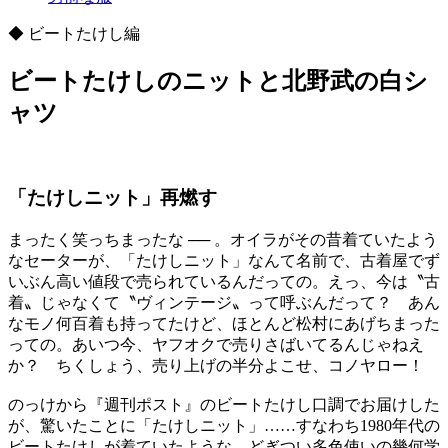
◆ ビートたけし編
ビートたけしのニットと北野武の白シ
ャツ
「たけしニット」再燃す
まったく笑っちまったな ── 。オイラがその昔着ていたよう
なセーターが、「たけしニット」なんて名前で、古着屋でず
いぶん高い値段で売られているんだっての。えっ、今は〝古
着〟じゃなくて〝ヴィンテージ〟って呼ぶんだって？ あん
なモノ何百着も持ってたけど、ほとんど松村にあげちまった
っての。あいつ今、ヤフオクで売りさばいてるんじゃねえ
か？ ちくしょう、売り上げの半分よこせ、コノヤロー！
のっけから『週刊ポスト』のビートたけし口調でお届けした
が、驚いたことに「たけしニット」……すなわち1980年代の
ビートたけしが着ていたような、どぎつい多色使いの幾何学