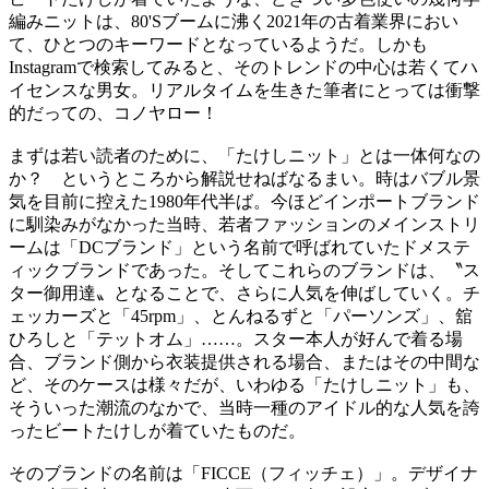
編みニットは、80'Sブームに沸く2021年の古着業界におい
て、ひとつのキーワードとなっているようだ。しかも
Instagramで検索してみると、そのトレンドの中心は若くてハ
イセンスな男女。リアルタイムを生きた筆者にとっては衝撃
的だっての、コノヤロー！
まずは若い読者のために、「たけしニット」とは一体何なの
か？ というところから解説せねばなるまい。時はバブル景
気を目前に控えた1980年代半ば。今ほどインポートブランド
に馴染みがなかった当時、若者ファッションのメインストリ
ームは「DCブランド」という名前で呼ばれていたドメステ
ィックブランドであった。そしてこれらのブランドは、〝ス
ター御用達〟となることで、さらに人気を伸ばしていく。チ
ェッカーズと「45rpm」、とんねるずと「パーソンズ」、舘
ひろしと「テットオム」……。スター本人が好んで着る場
合、ブランド側から衣装提供される場合、またはその中間な
ど、そのケースは様々だが、いわゆる「たけしニット」も、
そういった潮流のなかで、当時一種のアイドル的な人気を誇
ったビートたけしが着ていたものだ。
そのブランドの名前は「FICCE（フィッチェ）」。デザイナ