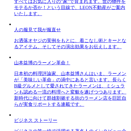
すべてはお気に入りの”家”で育まれます。世の物件を
モテるか否か！という目線で、LEON不動産がご案内
いたします。
人の服見て我が服直せ
お洒落オヤジの実例をもとに、着こなし術とキーとな
るアイテム、そしてその演出効果をお伝えします。
山本益博のラーメン革命！
日本初の料理評論家、山本益博さんはいま、ラーメン
が「美味しい革命」の渦中にあると言います。長らく
B級グルメとして愛されてきたラーメンは、ミシュラ
ンも認める一流の料理へと変貌を遂げつつあります。
新時代に向けて群雄割拠する街のラーメン店を巨匠自
らが実食リポートする連載です。
ビジネス ストーリー