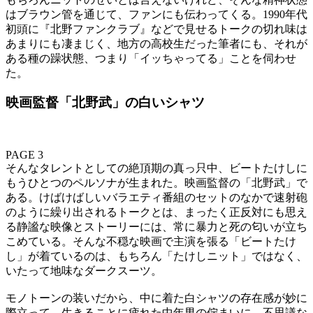
はブラウン管を通じて、ファンにも伝わってくる。1990年代
初頭に『北野ファンクラブ』などで見せるトークの切れ味は
あまりにも凄まじく、地方の高校生だった筆者にも、それが
ある種の躁状態、つまり「イッちゃってる」ことを伺わせ
た。
映画監督「北野武」の白いシャツ
PAGE 3
そんなタレントとしての絶頂期の真っ只中、ビートたけしに
もうひとつのペルソナが生まれた。映画監督の「北野武」で
ある。けばけばしいバラエティ番組のセットのなかで速射砲
のように繰り出されるトークとは、まったく正反対にも思え
る静謐な映像とストーリーには、常に暴力と死の匂いが立ち
こめている。そんな不穏な映画で主演を張る「ビートたけ
し」が着ているのは、もちろん「たけしニット」ではなく、
いたって地味なダークスーツ。
モノトーンの装いだから、中に着た白シャツの存在感が妙に
際立って、生きることに疲れた中年男の佇まいに、不思議な