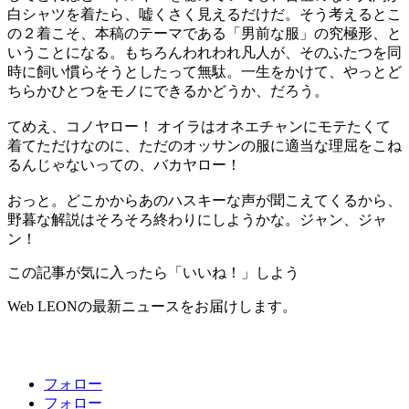
白シャツを着たら、嘘くさく見えるだけだ。そう考えるとこ
の２着こそ、本稿のテーマである「男前な服」の究極形、と
いうことになる。もちろんわれわれ凡人が、そのふたつを同
時に飼い慣らそうとしたって無駄。一生をかけて、やっとど
ちらかひとつをモノにできるかどうか、だろう。
てめえ、コノヤロー！ オイラはオネエチャンにモテたくて
着てただけなのに、ただのオッサンの服に適当な理屈をこね
るんじゃないっての、バカヤロー！
おっと。どこかからあのハスキーな声が聞こえてくるから、
野暮な解説はそろそろ終わりにしようかな。ジャン、ジャ
ン！
この記事が気に入ったら「いいね！」しよう
Web LEONの最新ニュースをお届けします。
フォロー
フォロー