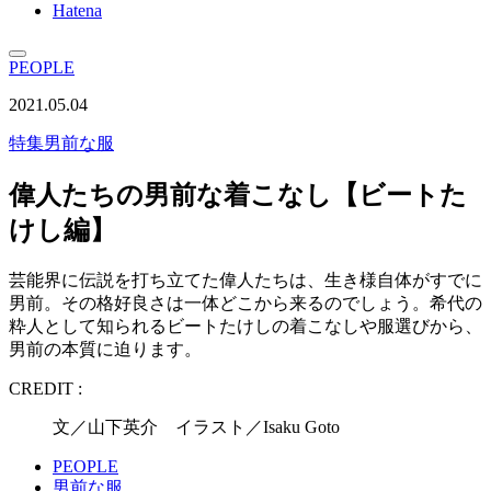
Hatena
PEOPLE
2021.05.04
特集
男前な服
偉人たちの男前な着こなし【ビートた
けし編】
芸能界に伝説を打ち立てた偉人たちは、生き様自体がすでに
男前。その格好良さは一体どこから来るのでしょう。希代の
粋人として知られるビートたけしの着こなしや服選びから、
男前の本質に迫ります。
CREDIT :
文／山下英介 イラスト／Isaku Goto
PEOPLE
男前な服