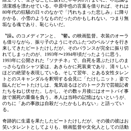
清潔感を漂わせている。中原中也の言葉を借りれば、それは
80年代の狂騒の日々のなかで「汚れちまった悲しみ」に降り
かかる、小雪のようなものだったのかもしれない。つまり無
垢なる魂であり、恥じらいだ。
〝躁〟のコメディアンと、〝鬱〟の映画監督。衣装のオーラ
も借りながら、振り子のようにそのふたつのペルソナを行き
来してきたビートたけしだが、そのバランスが完全に振り切
れてしまったのが、1993年〜1994年頃だったように思う。
1993年に公開された『ソナチネ』で、自死を選ぶたけしのま
っさらな白シャツ姿は、あきらかに死装束であり、清々しい
ほどの絶望を表現している。そして翌年、とある女性タレン
トとのスキャンダルを釈明する会見に「たけしニット」姿で
臨んだビートたけしは、鬼気迫るほどのトーク力で芸能記者
たちをねじ伏せた。しかし、その数ヶ月後にはオートバイ事
故で瀕死の重傷を負う。本人は当時の記憶はないというが、
のちに「あの事故は自殺だったかもしれない」と語ってい
る。
奇跡的に生還を果たしたビートたけしだが、その後の彼はお
笑いタレントとしてよりも、映画監督や文化人としての活動