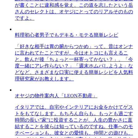
が書くことに違和感を覚え、この道を志したという岳
さんのセレクトは、オヤジにとってのリアルそのもの
ですよ。
料理初心者男子でもデキる・モテる簡単レシピ
「好きな相手は胃の腑からつかめ」って、昔はオンナ
に言われてたことですが、今はオトコにも言えるこ
と。飲んだ後「ちょっと一杯寄ってかない？」、「今
度一緒にアレ作らない？」「週末ホムパしようよ」な
どなど、さまざまな口実に使える簡単レシピを人気料
理研究家がお教えします。
オヤジの物件案内人「LEON不動産」
イタリアでは、自宅やインテリアにお金をかけてゲス
トをもてなします。もちろん自らも。もっとも過ごす
時間の長い”家”に投資することが、人生の豊かさに直
結することを彼らは知っているのですね。仕事へのモ
チベーションも、彼女との愛情も、仲間との遊びも、