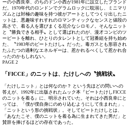
ーの小西良幸、のちのドン小西が1981年に設立したブランド
だ。1970年代のロンドンでグラムロックに耽溺し、ミニマリ
ズムとは対極の趣味を持つ彼がアートとしてつくり出したニ
ットは、悪趣味すれすれのロマンティックなセンスと値段の
高さで、着る人を選びまくる厄介なシロモノ。そんなニット
と〝勝負できる相手〟として選ばれたのが、漫才コンビのツ
ービートを離れ、ひとりのタレントとして冠番組を持ち始め
た、〝1983年のビートたけし〟だった。毒ガスとも形容され
たふたつの過剰なエネルギーは、惹かれるべくして惹かれ合
ったのかもしれない。
PAGE 2
「FICCE」のニットは、たけしへの〝挑戦状〟
「たけしニット」とは何なのか？ という先ほどの問いへの
答えが、1992年に出版されたムック本『ビートたけしFICCE
のニットを着る』に、明示されていた。それは小西良幸にと
っては、「僕が僕自身にのめり込むようにして生まれた」、
「ニットという形の挑戦状」。そしてビートたけしとは、
「あなたこそ、僕のニットを着る為に生まれてきた男だ」と
賛辞を捧げるほどの存在であった。