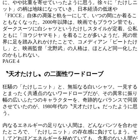
に、やや比重を寄せていったように思う。徐々に「たけしニ
ット」の柄は地味になっていき、日本経済の低迷や
「FICCE」自体の凋落と軌を一にして、いつの間にか着るこ
ともなくなった。2000年以降は、映画でもブラウン管でも、
ダークスーツに白シャツというたけしスタイルが定着。公私
ともに「ヨウジヤマモト」を着ることが多いようだ。死の世
界に足を踏み入れかけたことで、コメディアン「ビートたけ
し」と、映画監督「北野武」の人格は、ほとんど同一化した
のかもしれない。
PAGE 4
〝天才たけし〟の二面性ワードローブ
狂騒の「たけしニット」と、無垢なる白いシャツ。一見する
とまったく共通点のないワードローブだが、その異常に振り
幅の広いふたつのキャラクターを、奇跡的なバランスで同居
させていたのが、1980年代の〝天才たけし〟だったように思
う。
内なるエネルギーの足りない人間は、どんなパンツを合わせ
たところで、「たけしニット」の存在感に負けてしまう。そ
してどれほどエネルギーを秘めていても、含羞のない人間が