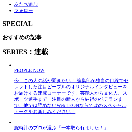
友だち追加
フォロー
SPECIAL
おすすめの記事
SERIES：連載
PEOPLE NOW
今、この人の話が聞きたい！ 編集部が独自の目線でセ
レクトした注目ピープルのオリジナルインタビューを
お届けする連載コーナーです。芸能人から文化人、ス
ポーツ選手まで、注目の新人から納得のベテランま
で、他では読めないWeb LEONならではのスペシャル
トークをお楽しみください！
腕時計のプロが選ぶ「一本取られました！」