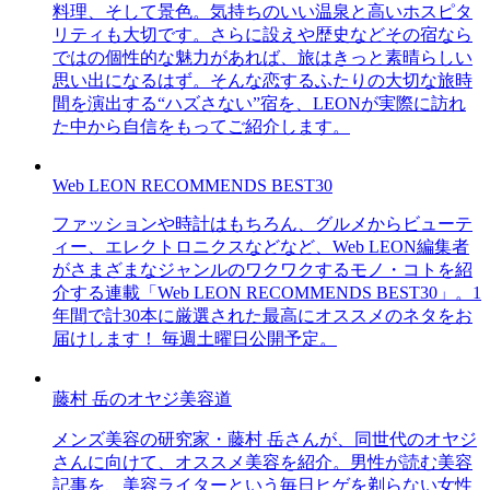
料理、そして景色。気持ちのいい温泉と高いホスピタ
リティも大切です。さらに設えや歴史などその宿なら
ではの個性的な魅力があれば、旅はきっと素晴らしい
思い出になるはず。そんな恋するふたりの大切な旅時
間を演出する“ハズさない”宿を、LEONが実際に訪れ
た中から自信をもってご紹介します。
Web LEON RECOMMENDS BEST30
ファッションや時計はもちろん、グルメからビューテ
ィー、エレクトロニクスなどなど、Web LEON編集者
がさまざまなジャンルのワクワクするモノ・コトを紹
介する連載「Web LEON RECOMMENDS BEST30」。1
年間で計30本に厳選された最高にオススメのネタをお
届けします！ 毎週土曜日公開予定。
藤村 岳のオヤジ美容道
メンズ美容の研究家・藤村 岳さんが、同世代のオヤジ
さんに向けて、オススメ美容を紹介。男性が読む美容
記事を、美容ライターという毎日ヒゲを剃らない女性