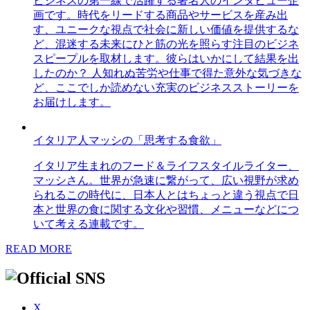
ビジネスの第一線で活躍する著名人のインタビュー企
画です。時代をリードする商品やサービスを産み出
す、ユニークな視点で社会に新しい価値を提供するな
ど、混迷する未来にひと筋の光を照らす注目のビジネ
スピープルを取材します。彼らはいかにして結果を出
したのか？ 人知れぬ苦労や仕事で得た意外な気づきな
ど、ここでしか読めない充実のビジネスストーリーを
お届けします。
イタリア人マッシの「思考する食欲」
イタリア生まれのフード＆ライフスタイルライター、
マッシさん。世界が急速に繋がって、広い視野が求め
られるこの時代に、日本人とはちょっと違う視点で日
本と世界の食に関する文化や習慣、メニューなどにつ
いて考える連載です。
READ MORE
X