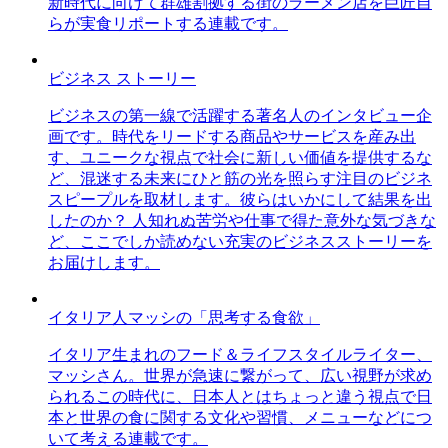
新時代に向けて群雄割拠する街のラーメン店を巨匠自
らが実食リポートする連載です。
ビジネス ストーリー
ビジネスの第一線で活躍する著名人のインタビュー企
画です。時代をリードする商品やサービスを産み出
す、ユニークな視点で社会に新しい価値を提供するな
ど、混迷する未来にひと筋の光を照らす注目のビジネ
スピープルを取材します。彼らはいかにして結果を出
したのか？ 人知れぬ苦労や仕事で得た意外な気づきな
ど、ここでしか読めない充実のビジネスストーリーを
お届けします。
イタリア人マッシの「思考する食欲」
イタリア生まれのフード＆ライフスタイルライター、
マッシさん。世界が急速に繋がって、広い視野が求め
られるこの時代に、日本人とはちょっと違う視点で日
本と世界の食に関する文化や習慣、メニューなどにつ
いて考える連載です。