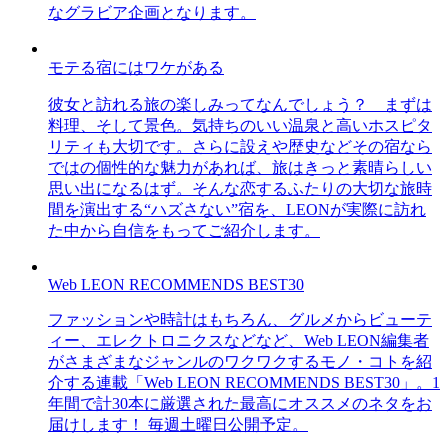
なグラビア企画となります。
モテる宿にはワケがある
彼女と訪れる旅の楽しみってなんでしょう？ まずは
料理、そして景色。気持ちのいい温泉と高いホスピタ
リティも大切です。さらに設えや歴史などその宿なら
ではの個性的な魅力があれば、旅はきっと素晴らしい
思い出になるはず。そんな恋するふたりの大切な旅時
間を演出する“ハズさない”宿を、LEONが実際に訪れ
た中から自信をもってご紹介します。
Web LEON RECOMMENDS BEST30
ファッションや時計はもちろん、グルメからビューテ
ィー、エレクトロニクスなどなど、Web LEON編集者
がさまざまなジャンルのワクワクするモノ・コトを紹
介する連載「Web LEON RECOMMENDS BEST30」。1
年間で計30本に厳選された最高にオススメのネタをお
届けします！ 毎週土曜日公開予定。