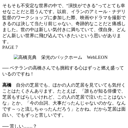
そもそも不安定な世界の中で、“演技ができる”ってとても幸
せなことだと思うんです。以前、イランのアミール・ナデリ
監督のワークショップに参加した際、映画やドラマを撮影で
きるのは決して当たり前じゃない、奇跡的なことだと痛感し
ました。世の中は新しい気付きに満ちていて、僕自身、どん
どん新しい世界に飛び込んでいきたいという思いがありま
す。
PAGE 7
── ベテランの高橋さんでも挑戦する心はずっと燃え盛って
いるのですね！
高橋
自分の芝居でも、ほかの人の芝居を見ていても気付く
ことはたくさんあります。たとえば、「誰もが知る俳優で、
芝居もすばらしいけれど、この人の芝居で泣いたことはない
な」とか、「今の台詞、大事だったんじゃないのかな。なん
です～っと流しちゃったんだろう」とかね。だから芝居は面
白い、でもずっと苦しいです。
── 苦しい……？