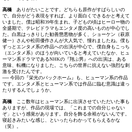
高橋
ありがたいことです。どちらも原作がすばらしいの
で、自分がどう表現をすれば、より面白くできるかと考えて
いました。僕は昭和39年生まれ。子どもの頃はヒーロー物の
全盛期で、テレビドラマもエンタメ度の高いものが中心でし
た。白黒はっきりした勧善懲悪物が多く、ショーケン（萩原
健一）さんや松田優作さんが大人気で、憧れましたね。僕も
ずっとエンタメ系の作品への出演が中心で、僕自身もこっち
（エンタメ系）のほうが向いていると考えていたなか、ヒュ
ーマン系ドラマであるNHKの『翔ぶ男』への出演は、ある
意味、転機になりました。こちらの世界に抗えない強烈な刺
激を受けたんです。
── 今回の『栄光のバックホーム』も、ヒューマン系の作品
です。エンタメ系とヒューマン系では作品に臨む意識は違っ
たりするんでしょうか。
高橋
ここ数年はヒューマン系に出演させていただいた事も
ありますが、作品の現場では、「これまでの自分じゃない
ぞ」という感覚があります。自分を飾る余裕がないんです。
寝起きみたいな感じ、といったらわかってもらえるかな
（笑）。