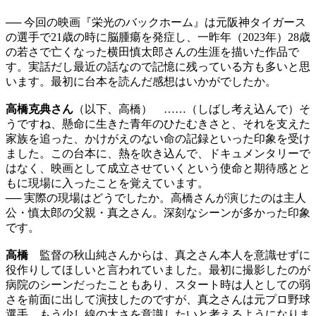
── 今回の映画『栄光のバックホーム』は元阪神タイガース
の選手で21歳の時に脳腫瘍を発症し、一昨年（2023年）28歳
の若さで亡くなった横田慎太郎さんの生涯を描いた作品で
す。実話だし最近の話なので記憶に残っている方も多いと思
います。最初に台本を読んだ感想はいかがでしたか。
高橋克典さん
（以下、高橋） ……（しばし考え込んで）そ
うですね、懸命に生きた青年のひたむきさと、それを支えた
家族を追った、かけがえのない命の記録といった印象を受け
ました。この台本に、熱を吹き込んで、ドキュメンタリーで
はなく、映画として成立させていくという使命と期待感とと
もに現場に入ったことを覚えています。
── 実際の現場はどうでしたか。高橋さんが演じたのは主人
公・慎太郎の父親・真之さん。深刻なシーンが多かった印象
です。
高橋
監督の秋山純さんからは、真之さん本人を意識せずに
役作りしてほしいと言われていました。最初に撮影したのが
病院のシーンだったこともあり、スタート時は人としての弱
さを前面に出して演技したのですが、真之さんは元プロ野球
選手。もう少し線の太さを意識したいと考えるようになりま