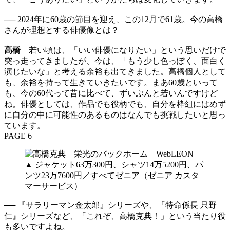
── 2024年に60歳の節目を迎え、この12月で61歳。今の高橋
さんが理想とする俳優像とは？
高橋
若い頃は、「いい俳優になりたい」という思いだけで
突っ走ってきましたが、今は、「もう少し色っぽく、面白く
演じたいな」と考える余裕も出てきました。高橋個人として
も、余裕を持って生きていきたいです。まあ60歳といって
も、今の60代って昔に比べて、ずいぶんと若いんですけど
ね。俳優としては、作品でも役柄でも、自分を枠組にはめず
に自分の中に可能性のあるものはなんでも挑戦したいと思っ
ています。
PAGE 6
▲ ジャケット63万300円、シャツ14万5200円、パ
ンツ23万7600円／すべてゼニア（ゼニア カスタ
マーサービス）
── 『サラリーマン金太郎』シリーズや、『特命係長 只野
仁』シリーズなど、「これぞ、高橋克典！」という当たり役
も多いですよね。