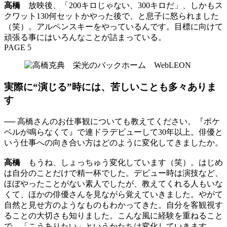
高橋
放映後、「200キロじゃない、300キロだ」、しかもス
クワット130何セットかやった後で、と息子に怒られました
（笑）。アルペンスキーをやっているんです。目標に向けて
頑張る事にはいろんなことが詰まっている。
PAGE 5
実際に“演じる”時には、苦しいことも多々ありま
す
── 高橋さんのお仕事観についても教えてください。『ポケ
ベルが鳴らなくて』で連ドラデビューして30年以上。俳優と
いう仕事への向き合い方はどのように変化してきましたか。
高橋
もうね、しょっちゅう変化しています（笑）。はじめ
は自分のことだけで精一杯でした。デビュー時は演技など、
ほぼやったことがない素人でしたが、教えてくれる人もいな
くて、ほかの俳優さんを見ながら覚えていきました。やがて
自然と見せ方のようなものもわかってきた。自分を客観視す
ることの大切さも知りました。こんな風に経験を重ねること
で、「こうありたい」というかたちは変化していきます。