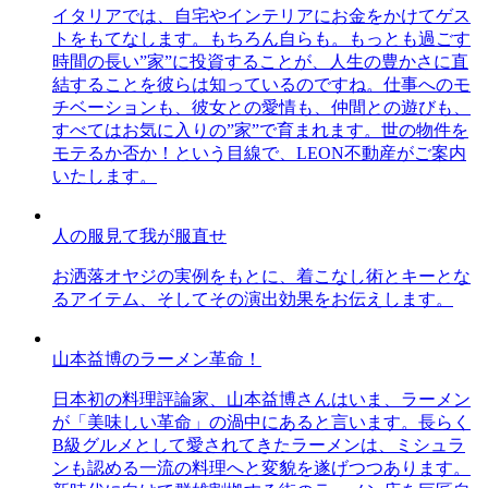
イタリアでは、自宅やインテリアにお金をかけてゲス
トをもてなします。もちろん自らも。もっとも過ごす
時間の長い”家”に投資することが、人生の豊かさに直
結することを彼らは知っているのですね。仕事へのモ
チベーションも、彼女との愛情も、仲間との遊びも、
すべてはお気に入りの”家”で育まれます。世の物件を
モテるか否か！という目線で、LEON不動産がご案内
いたします。
人の服見て我が服直せ
お洒落オヤジの実例をもとに、着こなし術とキーとな
るアイテム、そしてその演出効果をお伝えします。
山本益博のラーメン革命！
日本初の料理評論家、山本益博さんはいま、ラーメン
が「美味しい革命」の渦中にあると言います。長らく
B級グルメとして愛されてきたラーメンは、ミシュラ
ンも認める一流の料理へと変貌を遂げつつあります。