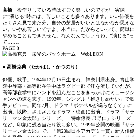
高橋
役作りしている時はすごく楽しいのですが、実際
に“演じる”時には、苦しいことも多々あります。いい俳優を
たくさん見て来た分、自分の芝居がいいとはなかなか思えな
い。いやあ苦しいですよ、本当に。だからといって、簡単に
やめることもできません。なんなんでしょうね、“演じる”っ
て……。
PAGE 8
● 高橋克典（たかはし・かつのり）
俳優、歌手。1964年12月15日生まれ、神奈川県出身。青山学
院中等部・高等部在学中はラグビー部で汗を流していたが、
高等部在学中にバンドを組んだことをきっかけにミュージシ
ャンへの道を志す。1993年、シングル「抱きしめたい」で歌
手デビュー。同年7月、ドラマ「ポケベルが鳴らなくて」に
出演。以降、さまざまなドラマ・映画に出演。ドラマ「サラ
リーマン金太郎」シリーズ、「特命係長 只野仁」シリーズ
など、印象に残る当たり役も多い。1999年公開の映画『サラ
リーマン金太郎』で、『第23回日本アカデミー賞』新人俳優