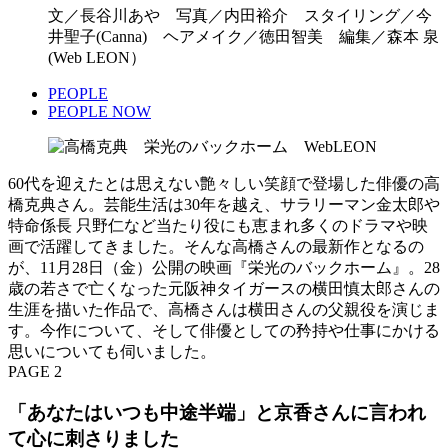
文／長谷川あや 写真／内田裕介 スタイリング／今
井聖子(Canna) ヘアメイク／徳田智美 編集／森本 泉
(Web LEON）
PEOPLE
PEOPLE NOW
60代を迎えたとは思えない艶々しい笑顔で登場した俳優の高
橋克典さん。芸能生活は30年を越え、サラリーマン金太郎や
特命係長 只野仁など当たり役にも恵まれ多くのドラマや映
画で活躍してきました。そんな高橋さんの最新作となるの
が、11月28日（金）公開の映画『栄光のバックホーム』。28
歳の若さで亡くなった元阪神タイガースの横田慎太郎さんの
生涯を描いた作品で、高橋さんは横田さんの父親役を演じま
す。今作について、そして俳優としての矜持や仕事にかける
思いについても伺いました。
PAGE 2
「あなたはいつも中途半端」と京香さんに言われ
て心に刺さりました