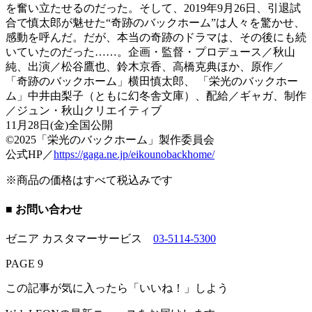
を奮い立たせるのだった。そして、2019年9月26日、引退試
合で慎太郎が魅せた“奇跡のバックホーム”は人々を驚かせ、
感動を呼んだ。だが、本当の奇跡のドラマは、その後にも続
いていたのだった……。企画・監督・プロデュース／秋山
純、出演／松谷鷹也、鈴木京香、高橋克典ほか、原作／
「奇跡のバックホーム」横田慎太郎、 「栄光のバックホー
ム」中井由梨子（ともに幻冬舎文庫）、配給／ギャガ、制作
／ジュン・秋山クリエイティブ
11月28日(金)全国公開
©2025「栄光のバックホーム」製作委員会
公式HP／
https://gaga.ne.jp/eikounobackhome/
※商品の価格はすべて税込みです
■ お問い合わせ
ゼニア カスタマーサービス
03-5114-5300
PAGE 9
この記事が気に入ったら「いいね！」しよう