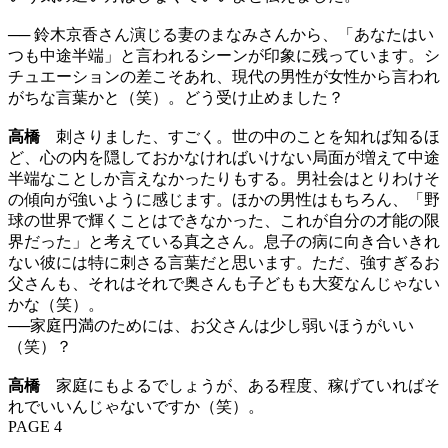
── 鈴木京香さん演じる妻のまなみさんから、「あなたはい
つも中途半端」と言われるシーンが印象に残っています。シ
チュエーションの差こそあれ、現代の男性が女性から言われ
がちな言葉かと（笑）。どう受け止めました？
高橋
刺さりました、すごく。世の中のことを知れば知るほ
ど、心の内を隠しておかなければいけない局面が増えて中途
半端なことしか言えなかったりもする。男社会はとりわけそ
の傾向が強いように感じます。ほかの男性はもちろん、「野
球の世界で輝くことはできなかった、これが自分の才能の限
界だった」と考えている真之さん。息子の病に向き合いきれ
ない彼には特に刺さる言葉だと思います。ただ、強すぎるお
父さんも、それはそれで奥さんも子どもも大変なんじゃない
かな（笑）。
──家庭円満のためには、お父さんは少し弱いほうがいい
（笑）？
高橋
家庭にもよるでしょうが、ある程度、稼げていればそ
れでいいんじゃないですか（笑）。
PAGE 4