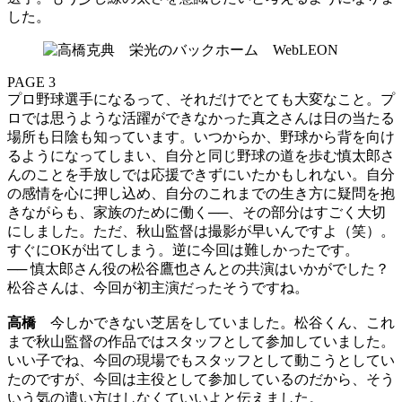
した。
PAGE 3
プロ野球選手になるって、それだけでとても大変なこと。プ
ロでは思うような活躍ができなかった真之さんは日の当たる
場所も日陰も知っています。いつからか、野球から背を向け
るようになってしまい、自分と同じ野球の道を歩む慎太郎さ
んのことを手放しでは応援できずにいたかもしれない。自分
の感情を心に押し込め、自分のこれまでの生き方に疑問を抱
きながらも、家族のために働く──、その部分はすごく大切
にしました。ただ、秋山監督は撮影が早いんですよ（笑）。
すぐにOKが出てしまう。逆に今回は難しかったです。
── 慎太郎さん役の松谷鷹也さんとの共演はいかがでした？
松谷さんは、今回が初主演だったそうですね。
高橋
今しかできない芝居をしていました。松谷くん、これ
まで秋山監督の作品ではスタッフとして参加していました。
いい子でね、今回の現場でもスタッフとして動こうとしてい
たのですが、今回は主役として参加しているのだから、そう
いう気の遣い方はしなくていいよと伝えました。