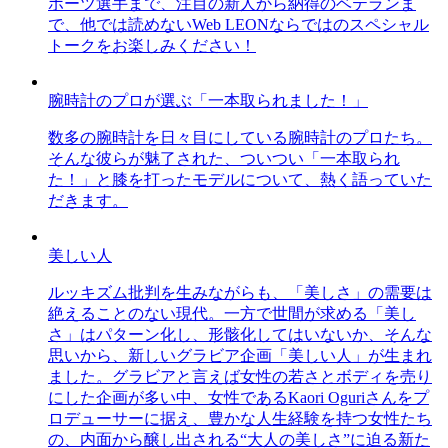
ポーツ選手まで、注目の新人から納得のベテランま
で、他では読めないWeb LEONならではのスペシャル
トークをお楽しみください！
腕時計のプロが選ぶ「一本取られました！」
数多の腕時計を日々目にしている腕時計のプロたち。
そんな彼らが魅了された、ついつい「一本取られ
た！」と膝を打ったモデルについて、熱く語っていた
だきます。
美しい人
ルッキズム批判を生みながらも、「美しさ」の需要は
絶えることのない現代。一方で世間が求める「美し
さ」はパターン化し、形骸化してはいないか、そんな
思いから、新しいグラビア企画「美しい人」が生まれ
ました。グラビアと言えば女性の若さとボディを売り
にした企画が多い中、女性であるKaori Oguriさんをプ
ロデューサーに据え、豊かな人生経験を持つ女性たち
の、内面から醸し出される“大人の美しさ”に迫る新た