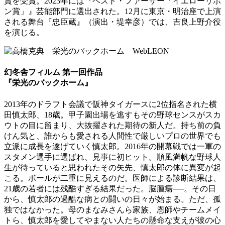
賞を受賞。2023年には『ベスト・ファーザー「イエローリボ
ン賞」』芸能部門に選出された。12月に東京・明治座で上演
される舞台『忠臣蔵』（演出・堤幸彦）では、吉良上野介役
を演じる。
幻冬舎フィルム 第一回作品
『栄光のバックホーム』
2013年のドラフト会議で阪神タイガースに2位指名された横
田慎太郎、18歳。甲子園出場を逃すもその野球センスがスカ
ウトの目に留まり、大抜擢された期待の新人だ。持ち前の負
けん気と、誰からも愛される人間性で厳しいプロの世界でも
立派に成長を遂げていく慎太郎。2016年の開幕戦では一軍の
スタメン選手に選ばれ、見事に初ヒット。順風満帆な野球人
生が待っていると思われたその矢先、慎太郎の体に異変が起
こる。ボールが二重に見えるのだ。医師による診断結果は、
21歳の若者には残酷すぎる結果だった。脳腫瘍──。その日
から、慎太郎の過酷な病との闘いの日々が始まる。ただ、孤
独ではなかった。母のまなみさんら家族、恩師やチームメイ
トら、慎太郎を愛してやまない人たちの懸命な支えが彼の心