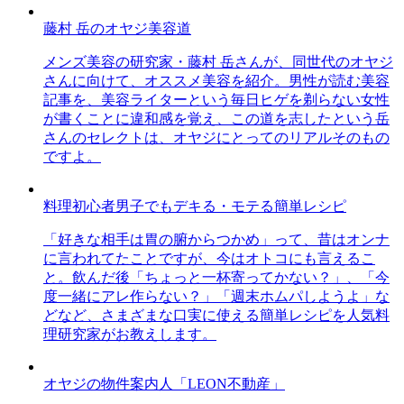
藤村 岳のオヤジ美容道
メンズ美容の研究家・藤村 岳さんが、同世代のオヤジ
さんに向けて、オススメ美容を紹介。男性が読む美容
記事を、美容ライターという毎日ヒゲを剃らない女性
が書くことに違和感を覚え、この道を志したという岳
さんのセレクトは、オヤジにとってのリアルそのもの
ですよ。
料理初心者男子でもデキる・モテる簡単レシピ
「好きな相手は胃の腑からつかめ」って、昔はオンナ
に言われてたことですが、今はオトコにも言えるこ
と。飲んだ後「ちょっと一杯寄ってかない？」、「今
度一緒にアレ作らない？」「週末ホムパしようよ」な
どなど、さまざまな口実に使える簡単レシピを人気料
理研究家がお教えします。
オヤジの物件案内人「LEON不動産」