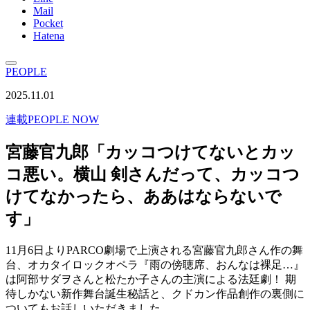
Mail
Pocket
Hatena
PEOPLE
2025.11.01
連載
PEOPLE NOW
宮藤官九郎「カッコつけてないとカッ
コ悪い。横山 剣さんだって、カッコつ
けてなかったら、ああはならないで
す」
11月6日よりPARCO劇場で上演される宮藤官九郎さん作の舞
台、オカタイロックオペラ『雨の傍聴席、おんなは裸足…』
は阿部サダヲさんと松たか子さんの主演による法廷劇！ 期
待しかない新作舞台誕生秘話と、クドカン作品創作の裏側に
ついてもお話しいただきました。