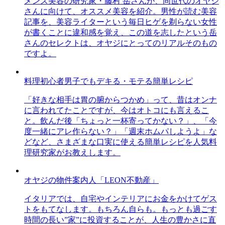
メンズ美容の研究家・藤村 岳さんが、同世代のオヤジ
さんに向けて、オススメ美容を紹介。男性が読む美容
記事を、美容ライターという毎日ヒゲを剃らない女性
が書くことに違和感を覚え、この道を志したという岳
さんのセレクトは、オヤジにとってのリアルそのもの
ですよ。
料理初心者男子でもデキる・モテる簡単レシピ
「好きな相手は胃の腑からつかめ」って、昔はオンナ
に言われてたことですが、今はオトコにも言えるこ
と。飲んだ後「ちょっと一杯寄ってかない？」、「今
度一緒にアレ作らない？」「週末ホムパしようよ」な
どなど、さまざまな口実に使える簡単レシピを人気料
理研究家がお教えします。
オヤジの物件案内人「LEON不動産」
イタリアでは、自宅やインテリアにお金をかけてゲス
トをもてなします。もちろん自らも。もっとも過ごす
時間の長い”家”に投資することが、人生の豊かさに直