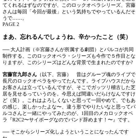
てくれるはずなのですが、このロックオペラシリーズ、宮藤
さんは毎回「今回が最後」という気持ちでやっているんだそ
うで……。
PAGE 2
まあ、忘れるんでしょうね、辛かったこと（笑）
── 大人計画（※宮藤さんが所属する劇団）とパルコが共同
制作する、このロックオペラ・シリーズも今作で５作目とな
りますが、このシリーズはどんな背景で生まれたのですか?
宮藤官九郎さん
（以下、宮藤） 昔はグループ魂のライブで
長尺のロックオペラをやってたんです。ライブハウスだから
お客さんは立っているんですが、そこでガッツリ稽古した芝
居を見せるっていうのを。今思えば間違いだらけなんですけ
ど（笑）。これはよろしくないと思って一回やめて、でもあ
の感じ、楽しかったよな〜、違う形でやりたいなと思ってパ
ルコさんと一緒にやってみたのが、1回目のメカロックオペ
ラ『R2C2〜サイボーグなのでバンド辞めます！〜』です。
── そこからシリーズ化しようということになったんです