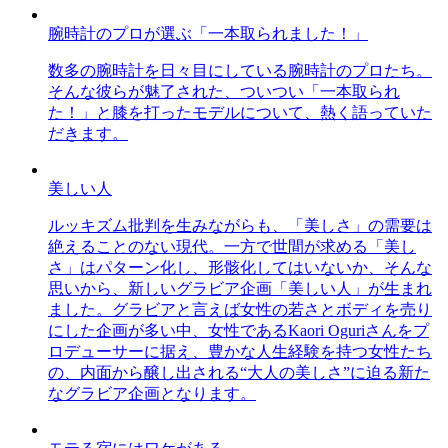
腕時計のプロが選ぶ「一本取られました！」
数多の腕時計を日々目にしている腕時計のプロたち。
そんな彼らが魅了された、ついつい「一本取られ
た！」と膝を打ったモデルについて、熱く語っていた
だきます。
美しい人
ルッキズム批判を生みながらも、「美しさ」の需要は
絶えることのない現代。一方で世間が求める「美し
さ」はパターン化し、形骸化してはいないか、そんな
思いから、新しいグラビア企画「美しい人」が生まれ
ました。グラビアと言えば女性の若さとボディを売り
にした企画が多い中、女性であるKaori Oguriさんをプ
ロデューサーに据え、豊かな人生経験を持つ女性たち
の、内面から醸し出される“大人の美しさ”に迫る新た
なグラビア企画となります。