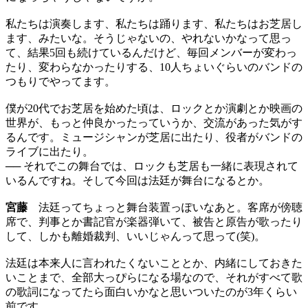
私たちは演奏します、私たちは踊ります、私たちはお芝居し
ます、みたいな。そうじゃないの、やれないかなって思っ
て、結果5回も続けているんだけど、毎回メンバーが変わっ
たり、変わらなかったりする、10人ちょいぐらいのバンドの
つもりでやってます。
僕が20代でお芝居を始めた頃は、ロックとか演劇とか映画の
世界が、もっと仲良かったっていうか、交流があった気がす
るんです。ミュージシャンが芝居に出たり、役者がバンドの
ライブに出たり。
── それでこの舞台では、ロックも芝居も一緒に表現されて
いるんですね。そして今回は法廷が舞台になるとか。
宮藤
法廷ってちょっと舞台装置っぽいなあと。客席が傍聴
席で、判事とか書記官が楽器弾いて、被告と原告が歌ったり
して、しかも離婚裁判、いいじゃんって思って(笑)。
法廷は本来人に言われたくないこととか、内緒にしておきた
いことまで、全部大っぴらになる場なので、それがすべて歌
の歌詞になってたら面白いかなと思いついたのが3年くらい
前です。