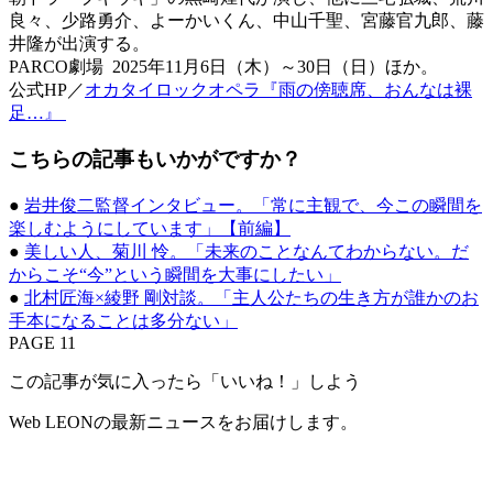
良々、少路勇介、よーかいくん、中山千聖、宮藤官九郎、藤
井隆が出演する。
PARCO劇場 2025年11月6日（木）～30日（日）ほか。
公式HP／
オカタイロックオペラ『雨の傍聴席、おんなは裸
足…』
こちらの記事もいかがですか？
●
岩井俊二監督インタビュー。「常に主観で、今この瞬間を
楽しむようにしています」【前編】
●
美しい人、菊川 怜。「未来のことなんてわからない。だ
からこそ“今”という瞬間を大事にしたい」
●
北村匠海×綾野 剛対談。「主人公たちの生き方が誰かのお
手本になることは多分ない」
PAGE 11
この記事が気に入ったら「いいね！」しよう
Web LEONの最新ニュースをお届けします。