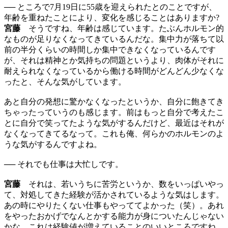
── ところで7月19日に55歳を迎えられたとのことですが、
年齢を重ねたことにより、変化を感じることはありますか?
宮藤
そうですね、年齢は感じています。たぶんホルモン的
なものが足りなくなってきているんだな。集中力が落ちて以
前の半分くらいの時間しか集中できなくなっているんです
が、それは精神とか気持ちの問題というより、肉体がそれに
耐えられなくなっているから働ける時間がどんどん少なくな
ったと、そんな気がしています。
あと自分の発想に驚かなくなったというか、自分に飽きてき
ちゃったっていうのも感じます。前はもっと自分で考えたこ
とに自分で笑ってたような気がするんだけど、最近はそれが
なくなってきてるなって。これも俺、何らかのホルモンのよ
うな気がするんですよね。
── それでも仕事は大忙しです。
宮藤
それは、若いうちに苦労というか、数をいっぱいやっ
て、対処してきた経験が活かされているような気はします。
あの時にやりたくない仕事もやっててよかった（笑）。あれ
をやったおかげでなんとかする能力が身についたんじゃない
かな。これは経験値が増えていることのいいところですね。