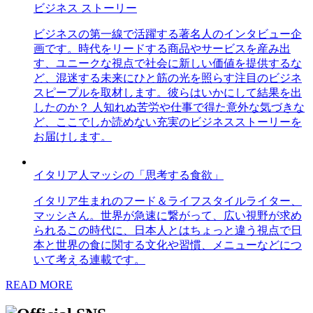
ビジネス ストーリー
ビジネスの第一線で活躍する著名人のインタビュー企
画です。時代をリードする商品やサービスを産み出
す、ユニークな視点で社会に新しい価値を提供するな
ど、混迷する未来にひと筋の光を照らす注目のビジネ
スピープルを取材します。彼らはいかにして結果を出
したのか？ 人知れぬ苦労や仕事で得た意外な気づきな
ど、ここでしか読めない充実のビジネスストーリーを
お届けします。
イタリア人マッシの「思考する食欲」
イタリア生まれのフード＆ライフスタイルライター、
マッシさん。世界が急速に繋がって、広い視野が求め
られるこの時代に、日本人とはちょっと違う視点で日
本と世界の食に関する文化や習慣、メニューなどにつ
いて考える連載です。
READ MORE