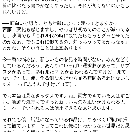
前に比べたら傷つかなくなったし。それが良くないのかもし
れないけど。
── 面白いと思うことも年齢によって違ってきますか？
宮藤
変化も感じますし、やっぱり初めてのことが減ってる
し。映画でも「これ20代の時に観てたらもっとグッと来てた
のかなぁ。でもこれに似てるの、知っちゃってるからなぁ」
とかね、そういうことは正直あります。
今一番の悩みは、新しいものを見る時間がない。みんなどう
しているんだろう。あんなにいっぱい選択肢があって、サブ
スクがあって、あれ見た？ とか言われるんですけど、見て
ないですよ。俺、作る側なんだから見る時間あるわけないじ
ゃん！ って思うんですけど（笑）。
でも本当は見なきゃダメですよね。両方できている人はすご
い。新鮮な気持ちでずっと新しいものを追いかけられる人、
ミーハーでいられる人は信用できるなぁと思います。
それでも僕、話題になっている作品は、なるべく1回は頑張
って観ています。そしてこれは俺にはわからない世界だと思
ったら、もう観たってことにしちゃって（笑）。