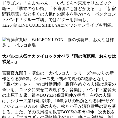
ドラゴン」「あまちゃん」「いだてん〜東京オリムピック
噺〜」「季節のない街」「不適切にもほどがある！」「新宿
野戦病院」など多くの人気作の脚本を手がける。パンクコン
トバンド「グループ魂」ではギターを担当し、
12/26(金)LINE CUBE SHIBUYAにてワンマンライブも開催。
大パルコ人⑤オカタイロックオペラ『雨の傍聴席、おんなは
裸足…』
宮藤官九郎作・演出の「大パルコ人」シリーズ4年ぶりの新
作となる第5弾。シリーズ史上初めて現代の物語となり、
「親バカ」をテーマに離婚調停、親権をめぐる夫婦の泥沼の
争いを、ロックに乗せて表現する。音楽は、バンド・怒髪天
の上原子友康、銀杏BOYZの峯田和伸が担当。主役の夫婦
は、シリーズ第1作目以来、16年ぶりの出演となる阿部サダ
ヲがミュージカル俳優の夫を、松たか子が演歌歌手の妻を演
じる。また、その長男役を銀杏BOYZの峯田和伸、次男役を
朝ドラ「ブギウギ」の黒崎煌代が演じ、他に三宅弘城、荒川