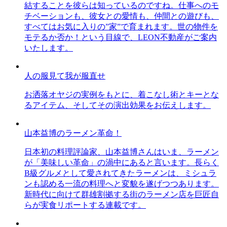
結することを彼らは知っているのですね。仕事へのモ
チベーションも、彼女との愛情も、仲間との遊びも、
すべてはお気に入りの”家”で育まれます。世の物件を
モテるか否か！という目線で、LEON不動産がご案内
いたします。
人の服見て我が服直せ
お洒落オヤジの実例をもとに、着こなし術とキーとな
るアイテム、そしてその演出効果をお伝えします。
山本益博のラーメン革命！
日本初の料理評論家、山本益博さんはいま、ラーメン
が「美味しい革命」の渦中にあると言います。長らく
B級グルメとして愛されてきたラーメンは、ミシュラ
ンも認める一流の料理へと変貌を遂げつつあります。
新時代に向けて群雄割拠する街のラーメン店を巨匠自
らが実食リポートする連載です。