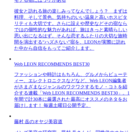
モテる宿にはワケがある
彼女と訪れる旅の楽しみってなんでしょう？ まずは
料理、そして景色。気持ちのいい温泉と高いホスピタ
リティも大切です。さらに設えや歴史などその宿なら
ではの個性的な魅力があれば、旅はきっと素晴らしい
思い出になるはず。そんな恋するふたりの大切な旅時
間を演出する“ハズさない”宿を、LEONが実際に訪れ
た中から自信をもってご紹介します。
Web LEON RECOMMENDS BEST30
ファッションや時計はもちろん、グルメからビューテ
ィー、エレクトロニクスなどなど、Web LEON編集者
がさまざまなジャンルのワクワクするモノ・コトを紹
介する連載「Web LEON RECOMMENDS BEST30」。1
年間で計30本に厳選された最高にオススメのネタをお
届けします！ 毎週土曜日公開予定。
藤村 岳のオヤジ美容道