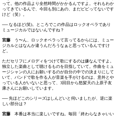
って。他の作品より全然時間がかかるんですよ。それもわか
ってきているんで、今回も別にあの、まだビビってないです
けど（笑）。
── なるほど(笑)。ところでこの作品はロックオペラであり
ミュージカルではないんですね？
宮藤
う〜ん、ロックオペラって言ってるからには、ミュー
ジカルとはなんか違うんだろうなぁと思っているんですけ
ど。
ただセリフにメロディをつけて歌にするのは嫌なんですよ。
独立した楽曲として聴けるものを目指していて。作曲をミュ
ージシャンの人にお願いするのが自分の中での決まりにして
いて、バンドで歌を作る人が音楽を手がけるのは、意外とや
っている人がいないと思って、3回目から怒髪天の上原子友
康さんにお願いしています。
── 先ほどこのシリーズはしんどいと伺いましたが、逆に楽
しい部分は？
宮藤
本番は本当に楽しいですね。毎回「終わらなきゃいい