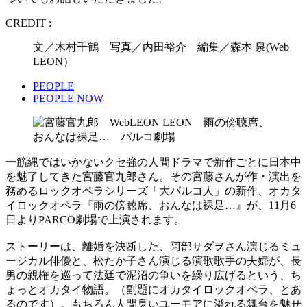
CREDIT :
文／木村千鶴 写真／内田裕介 編集／森本 泉(Web
LEON）
PEOPLE
PEOPLE NOW
一筋縄ではいかないクセ強の人間ドラマで新作ごとに日本中
を魅了してきた宮藤官九郎さん。その宮藤さんが作・演出を
務めるロックオペラシリーズ「大パルコ人」の新作、オカタ
イロックオペラ『雨の傍聴席、おんなは裸足…』が、11月6
日よりPARCO劇場で上演されます。
ストーリーは、離婚を決断した、阿部サダヲさん演じるミュ
ージカル俳優と、松たか子さん演じる演歌歌手の夫婦が、長
男の親権を巡って法廷で泥沼の争いを繰り広げるという、ち
ょっとオカタイ物語。（副題にオカタイロックオペラ、とあ
るのです）。もちろん人間臭いユーモアに溢れる舞台を魅せ