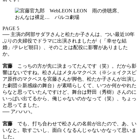
PAGE 5
── 主演の阿部サダヲさんと松たか子さんは、つい最近10年
ぶりの夫婦役でドラマに出演されましたが（「幸せな結
婚」/テレビ朝日）、そのことは配役に影響がありました
か。
宮藤
こっちの方が先に決まってたんです（笑）。だから影
響はないですね。松さんはメタルマクベス（※シェイクスピ
ア原作のマクベスを宮藤さんが脚色、松たか子さんが出演し
た劇団☆新感線の舞台）が素晴らしくて、いつか何かやれた
らなと思っていたんですけど、舞台は野田（秀樹）さんのに
いっぱい出てるから、俺じゃないのかなって（笑）、ちょっ
と思ってました。
── アハハハ。
宮藤
でも、打ち合わせで松さんの名前が出たので、あ、い
いなと。歌すごいし、面白くなるんじゃないかなって思いま
した。