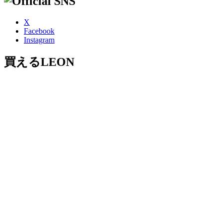
X
Facebook
Instagram
買えるLEON