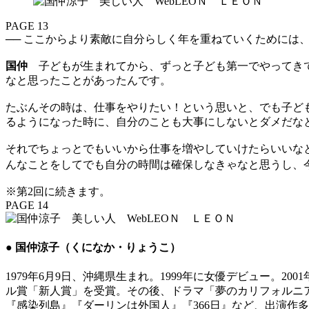
PAGE 13
── ここからより素敵に自分らしく年を重ねていくためには
国仲
子どもが生まれてから、ずっと子ども第一でやってきて
なと思ったことがあったんです。
たぶんその時は、仕事をやりたい！という思いと、でも子ど
るようになった時に、自分のことも大事にしないとダメだな
それでちょっとでもいいから仕事を増やしていけたらいいな
んなことをしてでも自分の時間は確保しなきゃなと思うし、
※第2回に続きます。
PAGE 14
● 国仲涼子（くになか・りょうこ）
1979年6月9日、沖縄県生まれ。1999年に女優デビュー。
ル賞「新人賞」を受賞。その後、ドラマ「夢のカリフォルニ
『感染列島』『ダーリンは外国人』『366日』など、出演作