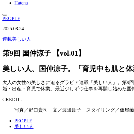
Hatena
PEOPLE
2025.08.24
連載
美しい人
第9回 国仲涼子 【vol.01】
美しい人、国仲涼子。「育児中も肌と
大人の女性の美しさに迫るグラビア連載「美しい人」。第9
婚・出産・育児で休業。最近少しずつ仕事を再開し始めた国
CREDIT :
写真／野口貴司 文／渡邉朋子 スタイリング／仮屋薗寛子 ヘ
PEOPLE
美しい人