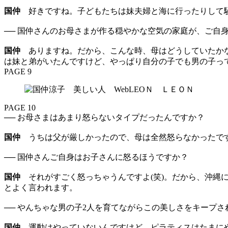
国仲
好きですね。子どもたちは妹夫婦と海に行ったりして騒
── 国仲さんのお母さまが作る穏やかな空気の家庭が、ご自
国仲
ありますね。だから、こんな時、母はどうしていたかな
は妹と弟がいたんですけど、やっぱり自分の子でも男の子って
PAGE 9
PAGE 10
── お母さまはあまり怒らないタイプだったんですか？
国仲
うちは父が厳しかったので、母は全然怒らなかったで
── 国仲さんご自身はお子さんに怒るほうですか？
国仲
それがすごく怒っちゃうんですよ(笑)。だから、沖縄
とよく言われます。
── やんちゃな男の子2人を育てながらこの美しさをキープ
国仲
運動はやっていないんですけど、ピラティスはたまにや