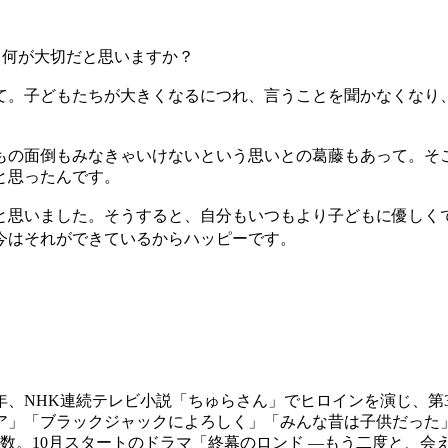
、何が大切だと思いますか？
。子どもたちが大きくなるにつれ、言うことを聞かなくなり
もの面倒もみなきゃいけないという思いとの葛藤もあって。そ
と思ったんです。
と思いました。そうすると、自分もいつもより子どもに優しく
今はそれができているからハッピーです。
2001年、NHK連続テレビ小説「ちゅらさん」でヒロインを演じ、
ア」「ブラックジャックによろしく」「みんな昔は子供だった
多数。10月スタートのドラマ「終幕のロンド ―もう二度と、会