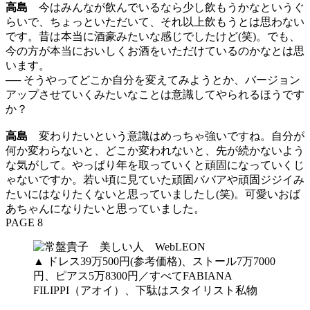
高島
今はみんなが飲んでいるなら少し飲もうかなというぐ
らいで、ちょっといただいて、それ以上飲もうとは思わない
です。昔は本当に酒豪みたいな感じでしたけど(笑)。でも、
今の方が本当においしくお酒をいただけているのかなとは思
います。
── そうやってどこか自分を変えてみようとか、バージョン
アップさせていくみたいなことは意識してやられるほうです
か？
高島
変わりたいという意識はめっちゃ強いですね。自分が
何か変わらないと、どこか変われないと、先が続かないよう
な気がして。やっぱり年を取っていくと頑固になっていくじ
ゃないですか。若い頃に見ていた頑固ババアや頑固ジジイみ
たいにはなりたくないと思っていましたし(笑)。可愛いおば
あちゃんになりたいと思っていました。
PAGE 8
▲ ドレス39万500円(参考価格)、ストール7万7000
円、ピアス5万8300円／すべてFABIANA
FILIPPI（アオイ）、下駄はスタイリスト私物