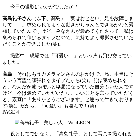
── 今日の撮影はいかがでしたか？
高島礼子さん
（以下、高島） 実はおととい、足を故障しま
して……。求められるような動きがちゃんとできるかなと緊
張していたんですけど、みなさんが褒めてくださって、私は
褒められて伸びるタイプなので、気持ちよく撮影させていた
だくことができました(笑)。
── 撮影中、現場では「可愛い！」という声も飛び交ってい
ました。
高島
それはもうカメラマンさんのおかげで、私、本当にそ
ういう言霊で頑張れるタイプだから(笑)。前は褒められる
と、なんだか嘘っぽいと卑屈になっていた自分もいたんです
けど、今は褒めていただいたり、いいことを言っていただく
と、素直に「ありがとうございます」と思って生きておりま
す(笑)。だから、「可愛い」も喜んで！(笑)
PAGE 4
── 役としてではなく、「高島礼子」として写真を撮られる