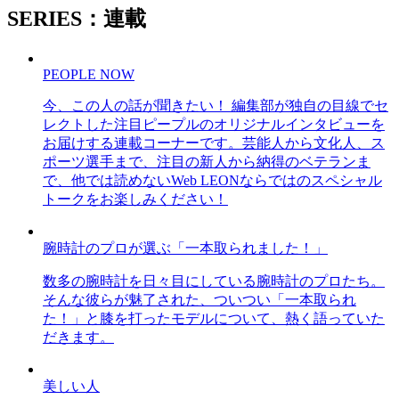
SERIES：連載
PEOPLE NOW
今、この人の話が聞きたい！ 編集部が独自の目線でセ
レクトした注目ピープルのオリジナルインタビューを
お届けする連載コーナーです。芸能人から文化人、ス
ポーツ選手まで、注目の新人から納得のベテランま
で、他では読めないWeb LEONならではのスペシャル
トークをお楽しみください！
腕時計のプロが選ぶ「一本取られました！」
数多の腕時計を日々目にしている腕時計のプロたち。
そんな彼らが魅了された、ついつい「一本取られ
た！」と膝を打ったモデルについて、熱く語っていた
だきます。
美しい人