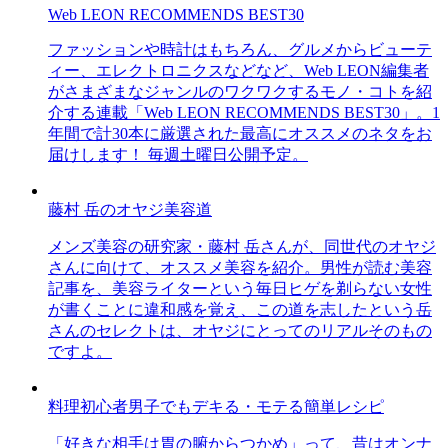
Web LEON RECOMMENDS BEST30
ファッションや時計はもちろん、グルメからビューテ
ィー、エレクトロニクスなどなど、Web LEON編集者
がさまざまなジャンルのワクワクするモノ・コトを紹
介する連載「Web LEON RECOMMENDS BEST30」。1
年間で計30本に厳選された最高にオススメのネタをお
届けします！ 毎週土曜日公開予定。
藤村 岳のオヤジ美容道
メンズ美容の研究家・藤村 岳さんが、同世代のオヤジ
さんに向けて、オススメ美容を紹介。男性が読む美容
記事を、美容ライターという毎日ヒゲを剃らない女性
が書くことに違和感を覚え、この道を志したという岳
さんのセレクトは、オヤジにとってのリアルそのもの
ですよ。
料理初心者男子でもデキる・モテる簡単レシピ
「好きな相手は胃の腑からつかめ」って、昔はオンナ