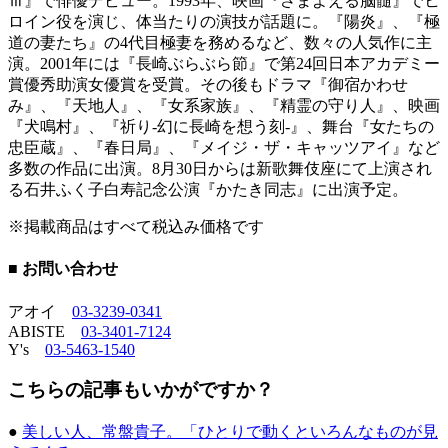
Ⅲ』で俳優デビュー。1993年、映画『さまよえる脳髄』でヒ
ロイン役を演じ、体当たりの演技が話題に。『陽炎』、『極
道の妻たち』の4代目極妻を務めるなど、数々の人気作に主
演。2001年には『長崎ぶらぶら節』で第24回日本アカデミー
賞優秀助演女優賞を受賞。その後もドラマ『御宿かわせ
み』、『天地人』、『女系家族』、『精霊の守り人』、映画
『犬鳴村』、『祈り-幻に長崎を想う刻-』、舞台『女たちの
忠臣蔵』、『春日局』、『メイジ・ザ・キャッツアイ』など
多数の作品に出演。8月30日からは新歌舞伎座にて上演され
る石井ふく子白寿記念公演『かたき同志』に出演予定。
※掲載商品はすべて税込み価格です
■ お問い合わせ
アオイ
03-3239-0341
ABISTE
03-3401-7124
Y's
03-5463-1540
こちらの記事もいかがですか？
●
美しい人、常盤貴子。「ひとりで動くといろんなものが見