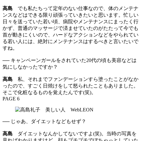
高島
でも私たちって定年のない仕事なので、体のメンテナ
ンスなどはできる限り頑張っていきたいと思います。忙しい
日々を送っていた若い頃、病院やメンテナンスにまったく行
かず、普通のマッサージで済ませていたのがたたって今でも
首が動きにくいので、ハードなアクションなどをやられてい
る若い人には、絶対にメンテナンスはするべきと言いたいで
すね。
── キャンペーンガールをされていた20代の頃も美容などは
気にしなかったですか？
高島
私、それまでファンデーションすら塗ったことがなか
ったので、すごく日焼けをして怒られたこともありました。
そこで化粧なるものを覚えたんです(笑)。
PAGE 6
── じゃあ、ダイエットなどもせず？
高島
ダイエットなんかしてないですよ(笑)。当時の写真を
見ればわかりますけど、顔もプチプチでぽちゃっとしていた