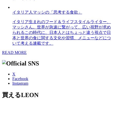
イタリア人マッシの「思考する食欲」
イタリア生まれのフード＆ライフスタイルライター、
マッシさん。世界が急速に繋がって、広い視野が求め
られるこの時代に、日本人とはちょっと違う視点で日
本と世界の食に関する文化や習慣、メニューなどにつ
いて考える連載です。
READ MORE
X
Facebook
Instagram
買えるLEON