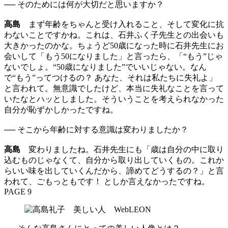
── そのためには何が大切だと思いますか？
高島
まず年齢をちゃんと受け入れること、そして変化に抗
わないことですかね。これは、石井ふく子先生との出会いも
大きかったのかな。ちょうど50歳になった時に石井先生にお
会いして「もう50になりました」と言ったら、「“もう”じゃ
ないでしょ。“50歳になりました”でいいじゃない。なん
で“もう”ってつけるの？ あなた、それは私たちに失礼よ」
と言われて。無意識でしたけど、本当に失礼なことを言って
いたなとハッとしました。そういうことを考えられなかった
自分が恥ずかしかったですね。
── そこから年齢に対する意識は変わりましたか？
高島
変わりましたね。石井先生にも「歳は自分の中に取り
込むものじゃなくて、自分から取り出していくもの。これか
らいい味を出していくんだから、諦めてどうするの？」と言
われて、ごもっともです！ としか言えなかったですね。
PAGE 9