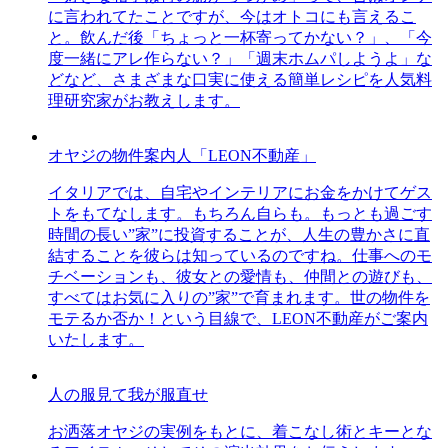
に言われてたことですが、今はオトコにも言えるこ
と。飲んだ後「ちょっと一杯寄ってかない？」、「今
度一緒にアレ作らない？」「週末ホムパしようよ」な
どなど、さまざまな口実に使える簡単レシピを人気料
理研究家がお教えします。
オヤジの物件案内人「LEON不動産」
イタリアでは、自宅やインテリアにお金をかけてゲス
トをもてなします。もちろん自らも。もっとも過ごす
時間の長い”家”に投資することが、人生の豊かさに直
結することを彼らは知っているのですね。仕事へのモ
チベーションも、彼女との愛情も、仲間との遊びも、
すべてはお気に入りの”家”で育まれます。世の物件を
モテるか否か！という目線で、LEON不動産がご案内
いたします。
人の服見て我が服直せ
お洒落オヤジの実例をもとに、着こなし術とキーとな