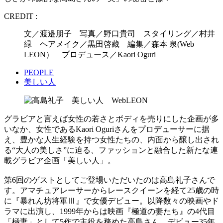
CREDIT :
文／渡邉朋子 写真／野口貴司 スタイリング／村井
緑 ヘアメイク／黒田啓藏 編集／森本 泉(Web
LEON） プロデュース／Kaori Oguri
PEOPLE
美しい人
グラビアと言えば女性の若さとボディを売りにした企画が多
いなか、女性であるKaori Oguriさんをプロデューサーに据
え、豊かな人生経験を持つ女性たちの、内面から醸し出され
る“大人の美しさ”に迫る、ファッションと融合した新たな連
載グラビア企画「美しい人」。
第6回のゲストとしてご登場いただいたのは高島礼子さんで
す。アマチュアレーサーからレースクイーンを経て25歳の時
に『暴れん坊将軍Ⅲ』で女優デビュー。以降数々の映画やド
ラマに出演し、1999年からは映画『極道の妻たち』の4代目
「極妻」として5作で主役を務めた高島さん。デビュー35年