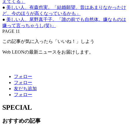
えてくる」
●
美しい人、有森也実。「結婚願望、昔はあまりなかったけ
ど、今のほうが高くなっているかも」
●
美しい人、尾野真千子。「誰の前でも自然体。嫌なものは
嫌って言っちゃうし(笑)」
PAGE 11
この記事が気に入ったら「いいね！」しよう
Web LEONの最新ニュースをお届けします。
フォロー
フォロー
友だち追加
フォロー
SPECIAL
おすすめの記事