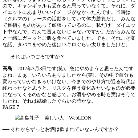
ので、キャンギャルも受かると思っていなくて。それに、ダ
イエットにあまりいいイメージがなかったんです。当時は
（クルマの）レースの活動をしていて体力勝負だし、みんな
で目指すものがあって頑張っているのに、私だけ「ダイエッ
ト中なんで」なんて言えないじゃないですか。だからみんな
と一緒にガ～ッとご飯を食べていました。でも、それこそ変
な話、タバコをやめた後は13キロぐらい太りましたけど。
── それはいつごろですか？
高島
2017年3月8日です(笑)。急にやめようと思ったんです
よね。まぁ、いろいろありましたから(笑)。その中で自分も
変わっていかなきゃいけない、今までのやり方で通る時代は
終わったなと思うと、リスクを伴う変化みたいなものが必要
になってくるのかなと感じて。お酒をやめる時も実はそうで
したね。それは結婚したぐらいの時かな。
PAGE 7
── それからずっとお酒は飲まれていないんですか？