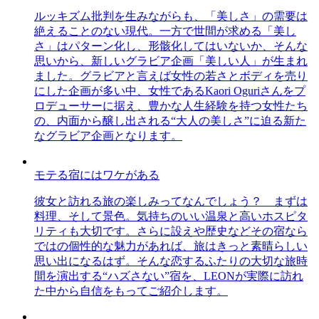
ルッキズム批判を生みながらも、「美しさ」の需要は
絶えることのない現代。一方で世間が求める「美し
さ」はパターン化し、形骸化してはいないか、そんな
思いから、新しいグラビア企画「美しい人」が生まれ
ました。グラビアと言えば女性の若さとボディを売り
にした企画が多い中、女性であるKaori Oguriさんをプ
ロデューサーに据え、豊かな人生経験を持つ女性たち
の、内面から醸し出される“大人の美しさ”に迫る新た
なグラビア企画となります。
モテる宿にはワケがある
彼女と訪れる旅の楽しみってなんでしょう？ まずは
料理、そして景色。気持ちのいい温泉と高いホスピタ
リティも大切です。さらに設えや歴史などその宿なら
ではの個性的な魅力があれば、旅はきっと素晴らしい
思い出になるはず。そんな恋するふたりの大切な旅時
間を演出する“ハズさない”宿を、LEONが実際に訪れ
た中から自信をもってご紹介します。