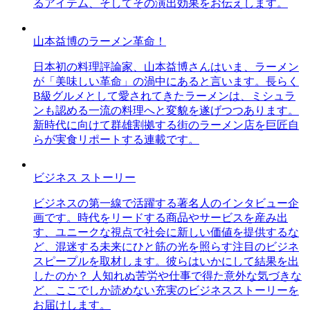
るアイテム、そしてその演出効果をお伝えします。
山本益博のラーメン革命！
日本初の料理評論家、山本益博さんはいま、ラーメン
が「美味しい革命」の渦中にあると言います。長らく
B級グルメとして愛されてきたラーメンは、ミシュラ
ンも認める一流の料理へと変貌を遂げつつあります。
新時代に向けて群雄割拠する街のラーメン店を巨匠自
らが実食リポートする連載です。
ビジネス ストーリー
ビジネスの第一線で活躍する著名人のインタビュー企
画です。時代をリードする商品やサービスを産み出
す、ユニークな視点で社会に新しい価値を提供するな
ど、混迷する未来にひと筋の光を照らす注目のビジネ
スピープルを取材します。彼らはいかにして結果を出
したのか？ 人知れぬ苦労や仕事で得た意外な気づきな
ど、ここでしか読めない充実のビジネスストーリーを
お届けします。