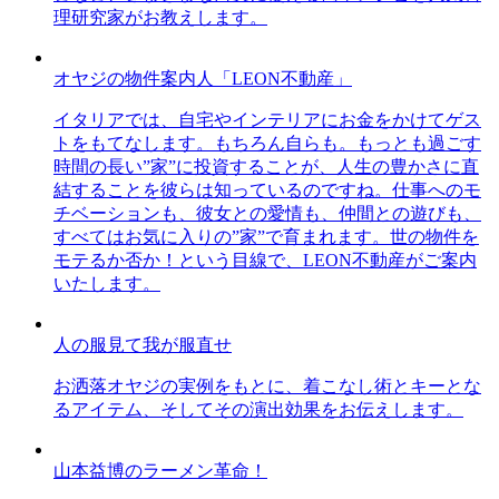
理研究家がお教えします。
オヤジの物件案内人「LEON不動産」
イタリアでは、自宅やインテリアにお金をかけてゲス
トをもてなします。もちろん自らも。もっとも過ごす
時間の長い”家”に投資することが、人生の豊かさに直
結することを彼らは知っているのですね。仕事へのモ
チベーションも、彼女との愛情も、仲間との遊びも、
すべてはお気に入りの”家”で育まれます。世の物件を
モテるか否か！という目線で、LEON不動産がご案内
いたします。
人の服見て我が服直せ
お洒落オヤジの実例をもとに、着こなし術とキーとな
るアイテム、そしてその演出効果をお伝えします。
山本益博のラーメン革命！