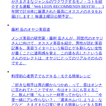
がさまざまなジャンルのワクワクするモノ・コトを紹
介する連載「Web LEON RECOMMENDS BEST30」。1
年間で計30本に厳選された最高にオススメのネタをお
届けします！ 毎週土曜日公開予定。
藤村 岳のオヤジ美容道
メンズ美容の研究家・藤村 岳さんが、同世代のオヤジ
さんに向けて、オススメ美容を紹介。男性が読む美容
記事を、美容ライターという毎日ヒゲを剃らない女性
が書くことに違和感を覚え、この道を志したという岳
さんのセレクトは、オヤジにとってのリアルそのもの
ですよ。
料理初心者男子でもデキる・モテる簡単レシピ
「好きな相手は胃の腑からつかめ」って、昔はオンナ
に言われてたことですが、今はオトコにも言えるこ
と。飲んだ後「ちょっと一杯寄ってかない？」、「今
度一緒にアレ作らない？」「週末ホムパしようよ」な
どなど、さまざまな口実に使える簡単レシピを人気料