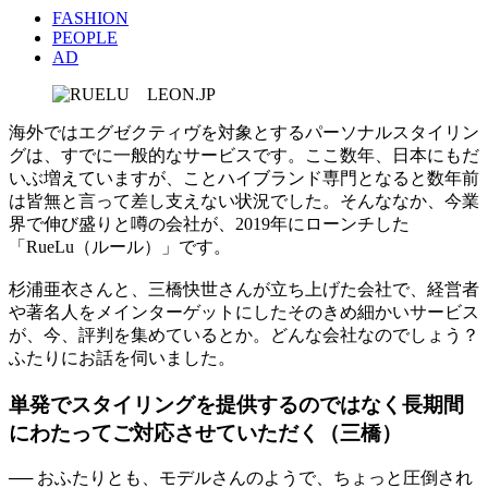
FASHION
PEOPLE
AD
海外ではエグゼクティヴを対象とするパーソナルスタイリン
グは、すでに一般的なサービスです。ここ数年、日本にもだ
いぶ増えていますが、ことハイブランド専門となると数年前
は皆無と言って差し支えない状況でした。そんななか、今業
界で伸び盛りと噂の会社が、2019年にローンチした
「RueLu（ルール）」です。
杉浦亜衣さんと、三橋快世さんが立ち上げた会社で、経営者
や著名人をメインターゲットにしたそのきめ細かいサービス
が、今、評判を集めているとか。どんな会社なのでしょう？
ふたりにお話を伺いました。
単発でスタイリングを提供するのではなく長期間
にわたってご対応させていただく（三橋）
── おふたりとも、モデルさんのようで、ちょっと圧倒され