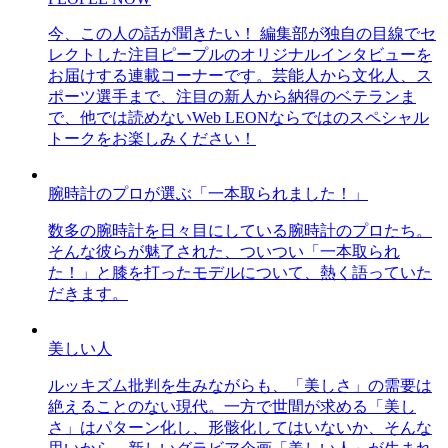
今、この人の話が聞きたい！ 編集部が独自の目線でセ
レクトした注目ピープルのオリジナルインタビューを
お届けする連載コーナーです。芸能人から文化人、ス
ポーツ選手まで、注目の新人から納得のベテランま
で、他では読めないWeb LEONならではのスペシャル
トークをお楽しみください！
腕時計のプロが選ぶ「一本取られました！」
数多の腕時計を日々目にしている腕時計のプロたち。
そんな彼らが魅了された、ついつい「一本取られ
た！」と膝を打ったモデルについて、熱く語っていた
だきます。
美しい人
ルッキズム批判を生みながらも、「美しさ」の需要は
絶えることのない現代。一方で世間が求める「美し
さ」はパターン化し、形骸化してはいないか、そんな