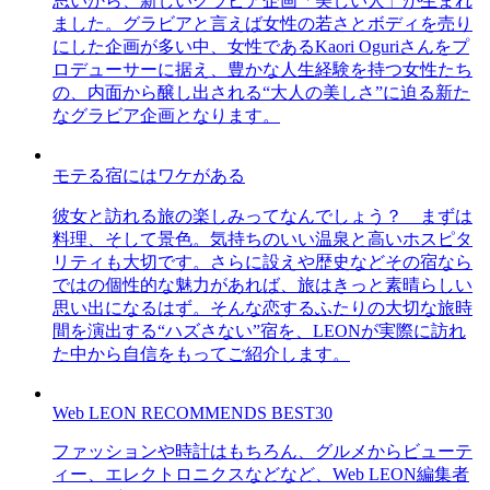
思いから、新しいグラビア企画「美しい人」が生まれ
ました。グラビアと言えば女性の若さとボディを売り
にした企画が多い中、女性であるKaori Oguriさんをプ
ロデューサーに据え、豊かな人生経験を持つ女性たち
の、内面から醸し出される“大人の美しさ”に迫る新た
なグラビア企画となります。
モテる宿にはワケがある
彼女と訪れる旅の楽しみってなんでしょう？ まずは
料理、そして景色。気持ちのいい温泉と高いホスピタ
リティも大切です。さらに設えや歴史などその宿なら
ではの個性的な魅力があれば、旅はきっと素晴らしい
思い出になるはず。そんな恋するふたりの大切な旅時
間を演出する“ハズさない”宿を、LEONが実際に訪れ
た中から自信をもってご紹介します。
Web LEON RECOMMENDS BEST30
ファッションや時計はもちろん、グルメからビューテ
ィー、エレクトロニクスなどなど、Web LEON編集者