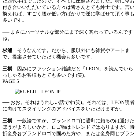
だ20代半ばでしたので、すべてに圧倒されました。特に今お
付き合いいただいている方々は皆さんとても紳士です。言い
換えれば、すごく腰が低い方ばかりで逆に学ばせて頂く事も
多いです。
── まさにパーソナルな部分にまで深く関わっているんです
ね。
杉浦
そうなんです。だから、服以外にも雑貨やアートま
で、提案させていただく機会も多いです。
三橋
因みにファッション雑誌だと「LEON」を読んでいら
っしゃるお客様もとても多いです(笑)。
PAGE 5
── おお。それはうれしい話です(笑)。それでは、LEON読者
に向けてスタイリングのアドバイスをいただけますか。
三橋
一般論ですが、ブランドロゴに過剰に頼るのは避けた
ほうがよろしいかと。ロゴ物はトレンドではありますが、時
折全身各ブランドロゴで固めた方や、または全身同じブラン