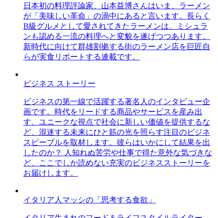
日本初の料理評論家、山本益博さんはいま、ラーメン
が「美味しい革命」の渦中にあると言います。長らく
B級グルメとして愛されてきたラーメンは、ミシュラ
ンも認める一流の料理へと変貌を遂げつつあります。
新時代に向けて群雄割拠する街のラーメン店を巨匠自
らが実食リポートする連載です。
ビジネス ストーリー
ビジネスの第一線で活躍する著名人のインタビュー企
画です。時代をリードする商品やサービスを産み出
す、ユニークな視点で社会に新しい価値を提供するな
ど、混迷する未来にひと筋の光を照らす注目のビジネ
スピープルを取材します。彼らはいかにして結果を出
したのか？ 人知れぬ苦労や仕事で得た意外な気づきな
ど、ここでしか読めない充実のビジネスストーリーを
お届けします。
イタリア人マッシの「思考する食欲」
イタリア生まれのフード＆ライフスタイルライター、