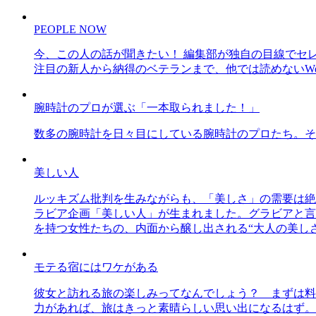
PEOPLE NOW
今、この人の話が聞きたい！ 編集部が独自の目線でセ
注目の新人から納得のベテランまで、他では読めないWe
腕時計のプロが選ぶ「一本取られました！」
数多の腕時計を日々目にしている腕時計のプロたち。そ
美しい人
ルッキズム批判を生みながらも、「美しさ」の需要は絶
ラビア企画「美しい人」が生まれました。グラビアと言え
を持つ女性たちの、内面から醸し出される“大人の美し
モテる宿にはワケがある
彼女と訪れる旅の楽しみってなんでしょう？ まずは料
力があれば、旅はきっと素晴らしい思い出になるはず。