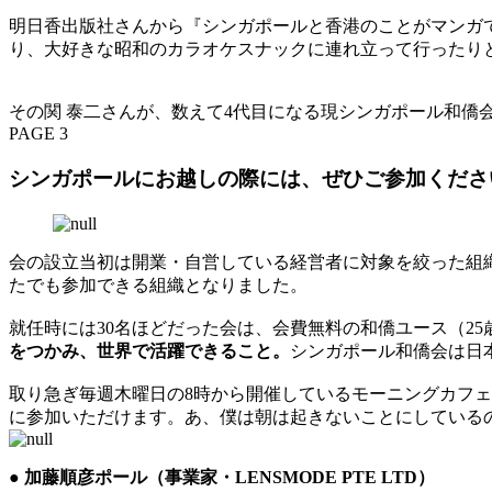
明日香出版社さんから『シンガポールと香港のことがマンガ
り、大好きな昭和のカラオケスナックに連れ立って行ったり
その関 泰二さんが、数えて4代目になる現シンガポール和僑
PAGE 3
シンガポールにお越しの際には、ぜひご参加くださ
会の設立当初は開業・自営している経営者に対象を絞った組織
たでも参加できる組織となりました。
就任時には30名ほどだった会は、会費無料の和僑ユース（25
をつかみ、世界で活躍できること。
シンガポール和僑会は日
取り急ぎ毎週木曜日の8時から開催しているモーニングカフェに
に参加いただけます。あ、僕は朝は起きないことにしている
● 加藤順彦ポール（事業家・LENSMODE PTE LTD）