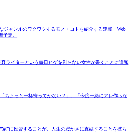
まなジャンルのワクワクするモノ・コトを紹介する連載「Web
公開予定。
美容ライターという毎日ヒゲを剃らない女性が書くことに違和
「ちょっと一杯寄ってかない？」、「今度一緒にアレ作らな
”家”に投資することが、人生の豊かさに直結することを彼ら