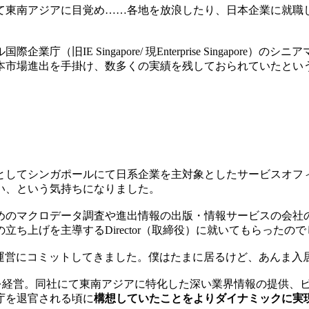
て東南アジアに目覚め……各地を放浪したり、日本企業に就職
旧IE Singapore/ 現Enterprise Singapo
市場進出を手掛け、数多くの実績を残しておられていたという
してシンガポールにて日系企業を主対象としたサービスオフィス
たい、という気持ちになりました。
めのマクロデータ調査や進出情報の出版・情報サービスの会社
立ち上げを主導するDirector（取締役）に就いてもらったの
て、その運営にコミットしてきました。僕はたまに居るけど、あんま入
AB」を経営。同社にて東南アジアに特化した深い業界情報の提供
庁を退官される頃に
構想していたことをよりダイナミックに実