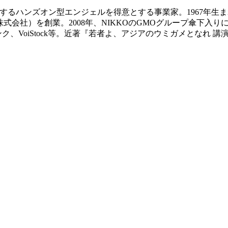
画するハンズオン型エンジェルを得意とする事業家。1967年
O株式会社）を創業。2008年、NIKKOのGMOグループ傘下入
ンク、VoiStock等。近著『若者よ、アジアのウミガメとなれ 