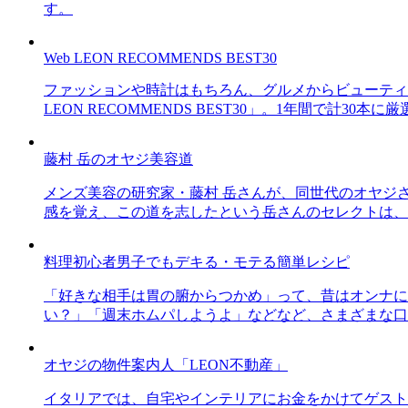
す。
Web LEON RECOMMENDS BEST30
ファッションや時計はもちろん、グルメからビューティー
LEON RECOMMENDS BEST30」。1年間で計
藤村 岳のオヤジ美容道
メンズ美容の研究家・藤村 岳さんが、同世代のオヤジ
感を覚え、この道を志したという岳さんのセレクトは、
料理初心者男子でもデキる・モテる簡単レシピ
「好きな相手は胃の腑からつかめ」って、昔はオンナに
い？」「週末ホムパしようよ」などなど、さまざまな口
オヤジの物件案内人「LEON不動産」
イタリアでは、自宅やインテリアにお金をかけてゲスト