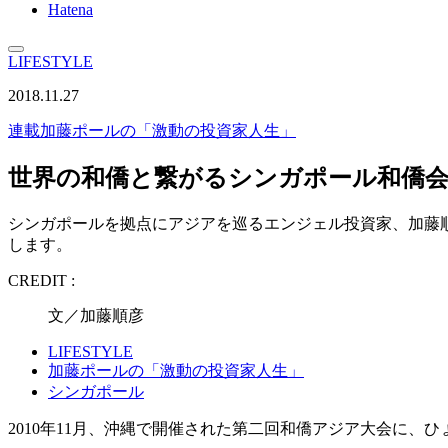
Hatena
LIFESTYLE
2018.11.27
連載
加藤ポールの「激動の投資家人生」
世界の和僑と繋がるシンガポール和僑会【v
シンガポールを拠点にアジアを巡るエンジェル投資家、加藤
します。
CREDIT :
文／加藤順彦
LIFESTYLE
加藤ポールの「激動の投資家人生」
シンガポール
2010年11月、沖縄で開催された第二回和僑アジア大会に