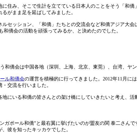
地に住み、そこで生計を立てている日本人のことをそう「和僑
れるがまま足を延ばしてみました。
ネルセッション、「和僑」たちとの交流会など和僑アジア大会
らも和僑会の活動を頑張ってみるか、と決めたのでした。
という和僑会は中国各地（深圳、上海、北京、東莞）、台湾、ヤ
ール和僑会
の運営を積極的に行ってきました。2012年11月
携・交流を行いました。
各地にいる和僑の皆さんとの架け橋にしていきたいと考え、活
ンガポール和僑”と最右翼に挙げたいのが盟友の関 泰二さんです。元
が、彼を知ったキッカケでした。