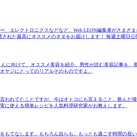
、エレクトロニクスなどなど、Web LEON編集者がさまざ
30本に厳選された最高にオススメのネタをお届けします！ 毎週土曜日
さんに向けて、オススメ美容を紹介。男性が読む美容記事を、
オヤジにとってのリアルそのものですよ。
言われてたことですが、今はオトコにも言えること。飲んだ後
実に使える簡単レシピを人気料理研究家がお教えします。
をもてなします。もちろん自らも。もっとも過ごす時間の長い