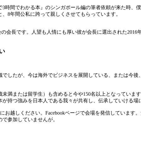
で3時間でわかる本』のシンガポール編の筆者依頼が来た時、
と、8年間公私に跨って親しくさせてもらっています。
会の会長です。人望も人情にも厚い彼が会長に選出された2016
い
でしたが、今は海外でビジネスを展開している、または今後、
歳未満または留学生）も含めると今や150名以上となっていま
本が持つ強みを日本人である我々が共有し、伝承していける場
お越しください。Facebookページで会場を発信していま
ので参加していませんが。