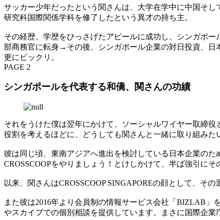
サッカー少年だったという関さんは、大学在学中に中国そし
研究科国際関係学科を修了したという異才の持ち主。
その経歴、学歴をひっさげたアピールに成功し、シンガポール国際企業庁（
部商務官に転身→その後、シンガポール企業の対日投資、日本
更にビックリ。
PAGE 2
シンガポールを代表する和僑、関さんの功績
それをうけた僕は翌年にかけて、ソーシャルワイヤー取締役と
役割を考えるほどに、どうしても関さんと一緒に取り組み
彼は同じ頃、東南アジアへ進出を検討している日本企業のた
CROSSCOOPをやりましょう！とけしかけて、半ば強引にその
以来、関さんはCROSSCOOP SINGAPOREの顔とし
また彼は2016年より会員制の情報サービス会社「BIZL
やスカイプでの個別相談を提供しています。まさに国際企業