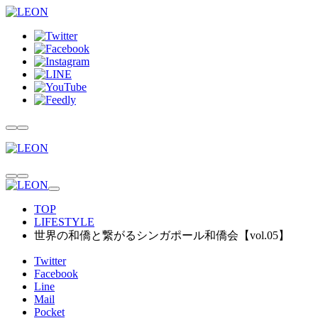
TOP
LIFESTYLE
世界の和僑と繋がるシンガポール和僑会【vol.05】
Twitter
Facebook
Line
Mail
Pocket