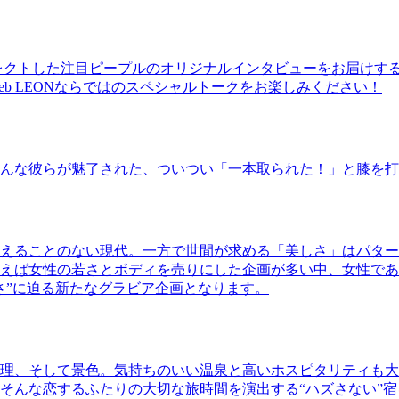
レクトした注目ピープルのオリジナルインタビューをお届けす
b LEONならではのスペシャルトークをお楽しみください！
んな彼らが魅了された、ついつい「一本取られた！」と膝を打
えることのない現代。一方で世間が求める「美しさ」はパター
ば女性の若さとボディを売りにした企画が多い中、女性であるKao
さ”に迫る新たなグラビア企画となります。
理、そして景色。気持ちのいい温泉と高いホスピタリティも大
そんな恋するふたりの大切な旅時間を演出する“ハズさない”宿