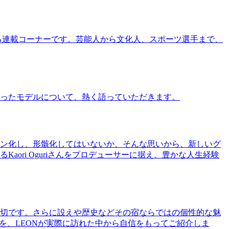
る連載コーナーです。芸能人から文化人、スポーツ選手まで、
ったモデルについて、熱く語っていただきます。
ン化し、形骸化してはいないか、そんな思いから、新しいグ
ri Oguriさんをプロデューサーに据え、豊かな人生経験
切です。さらに設えや歴史などその宿ならではの個性的な魅
を、LEONが実際に訪れた中から自信をもってご紹介しま