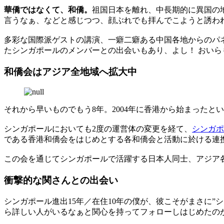
華僑ではなくて、和僑。
祖国日本を離れ、中長期的に異国の
言うなぁ、などと感じつつ、顔ぶれでも拝んでこようと誘わ
多彩な国際派ゲストの講演、一癖二癖ある中国各地からのパ
たシンガポールのメンバーとの出会いもあり、よし！ おい
和僑会はアジア全地域へ拡大中
それから早いものでもう8年。2004年に香港から始まった
シンガポールにおいても2度の運営体の変更を経て、
シンガポ
である香港和僑会をはじめとする各和僑会と活動に於ける連
この会を通じてシンガポールで活躍する日本人同士、アジア
衝撃的な関さんとの出会い
シンガポール進出15年／在住10年の僕が、彼こそがまさに”シ
ら詳しい人がいるなぁと関心を持ってフォローしはじめたの