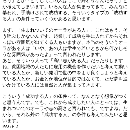
ろう」とか「どうしてこの人はここで終わりなんだろう」と
か考えてしまいます。いろんな人が集まってきて、みんなに
慕われ、手助けされて成功する、そういうタイプの「成功す
る人」の条件っていくつかあると思います。
まず、「生まれついてのオーラがある人」。これはもう、そ
う呼ぶしかないんです。起業して成功を手に入れてからそれ
っぽい雰囲気が出てくる人もいますが、本当のそういうオー
ラがある人は「いや、あの人は学生で若いときから何かしそ
うな雰囲気があったよ」って言われたりします。
あと、そういう人って「高い志がある人」だったりします
ね。貧困地域の人たちに雇用の機会を作りたいと考えて動い
ている人とか、新しい発明で世の中をより良くしようと考え
ている人とか、お金とか地位が目的ではなくて、ただ夢を追
いかけている人には自然と人が集まってきます。
こういう「成功する人」の条件って、なんとなく想像がつく
と思うんです。でも、これから成功したい人にとっては、生
まれついてのオーラや志の高さと言われても、ですよね。だ
から、それ以外の「成功する人」の条件も考えてみたいと思
います。
PAGE 2