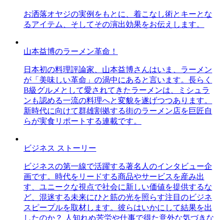
お洒落オヤジの実例をもとに、着こなし術とキーとな
るアイテム、そしてその演出効果をお伝えします。
山本益博のラーメン革命！
日本初の料理評論家、山本益博さんはいま、ラーメン
が「美味しい革命」の渦中にあると言います。長らく
B級グルメとして愛されてきたラーメンは、ミシュラ
ンも認める一流の料理へと変貌を遂げつつあります。
新時代に向けて群雄割拠する街のラーメン店を巨匠自
らが実食リポートする連載です。
ビジネス ストーリー
ビジネスの第一線で活躍する著名人のインタビュー企
画です。時代をリードする商品やサービスを産み出
す、ユニークな視点で社会に新しい価値を提供するな
ど、混迷する未来にひと筋の光を照らす注目のビジネ
スピープルを取材します。彼らはいかにして結果を出
したのか？ 人知れぬ苦労や仕事で得た意外な気づきな