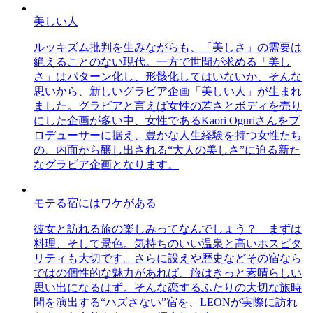
美しい人
ルッキズム批判を生みながらも、「美しさ」の需要は
絶えることのない現代。一方で世間が求める「美し
さ」はパターン化し、形骸化してはいないか、そんな
思いから、新しいグラビア企画「美しい人」が生まれ
ました。グラビアと言えば女性の若さとボディを売り
にした企画が多い中、女性であるKaori Oguriさんをプ
ロデューサーに据え、豊かな人生経験を持つ女性たち
の、内面から醸し出される“大人の美しさ”に迫る新た
なグラビア企画となります。
モテる宿にはワケがある
彼女と訪れる旅の楽しみってなんでしょう？ まずは
料理、そして景色。気持ちのいい温泉と高いホスピタ
リティも大切です。さらに設えや歴史などその宿なら
ではの個性的な魅力があれば、旅はきっと素晴らしい
思い出になるはず。そんな恋するふたりの大切な旅時
間を演出する“ハズさない”宿を、LEONが実際に訪れ