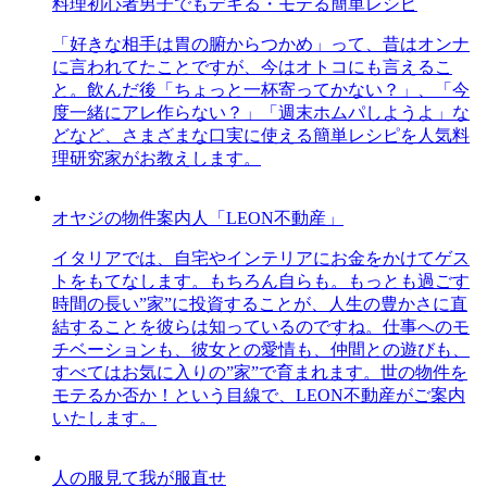
料理初心者男子でもデキる・モテる簡単レシピ
「好きな相手は胃の腑からつかめ」って、昔はオンナ
に言われてたことですが、今はオトコにも言えるこ
と。飲んだ後「ちょっと一杯寄ってかない？」、「今
度一緒にアレ作らない？」「週末ホムパしようよ」な
どなど、さまざまな口実に使える簡単レシピを人気料
理研究家がお教えします。
オヤジの物件案内人「LEON不動産」
イタリアでは、自宅やインテリアにお金をかけてゲス
トをもてなします。もちろん自らも。もっとも過ごす
時間の長い”家”に投資することが、人生の豊かさに直
結することを彼らは知っているのですね。仕事へのモ
チベーションも、彼女との愛情も、仲間との遊びも、
すべてはお気に入りの”家”で育まれます。世の物件を
モテるか否か！という目線で、LEON不動産がご案内
いたします。
人の服見て我が服直せ