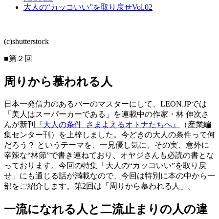
大人の“カッコいい”を取り戻せVol.02
(c)shutterstock
■第２回
周りから慕われる人
日本一発信力のあるバーのマスターにして、LEON.JPでは
「美人はスーパーカーである」を連載中の作家・林 伸次さ
んが新刊
『大人の条件 さまよえるオトナたちへ』
（産業編
集センター刊）を上梓しました。今どきの大人の条件って何
だろう？ というテーマを、一見優し気に、その実、意外に
辛辣な“林節”で書き連ねており、オヤジさんも必読の書とな
っております。今回の特集「大人の“カッコいい”を取り戻
せ」にも通じる話が満載なので、今回は特別に本の中から一
部をご紹介します。第2回は「周りから慕われる人」。
一流になれる人と二流止まりの人の違