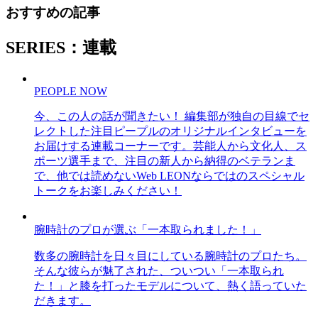
おすすめの記事
SERIES：連載
PEOPLE NOW
今、この人の話が聞きたい！ 編集部が独自の目線でセ
レクトした注目ピープルのオリジナルインタビューを
お届けする連載コーナーです。芸能人から文化人、ス
ポーツ選手まで、注目の新人から納得のベテランま
で、他では読めないWeb LEONならではのスペシャル
トークをお楽しみください！
腕時計のプロが選ぶ「一本取られました！」
数多の腕時計を日々目にしている腕時計のプロたち。
そんな彼らが魅了された、ついつい「一本取られ
た！」と膝を打ったモデルについて、熱く語っていた
だきます。