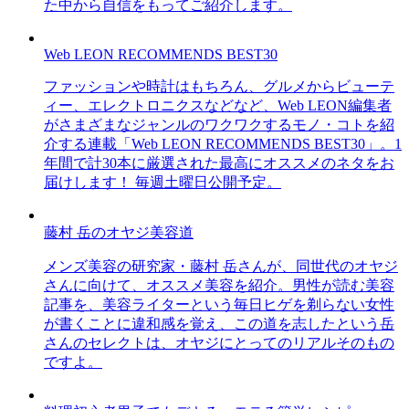
た中から自信をもってご紹介します。
Web LEON RECOMMENDS BEST30
ファッションや時計はもちろん、グルメからビューテ
ィー、エレクトロニクスなどなど、Web LEON編集者
がさまざまなジャンルのワクワクするモノ・コトを紹
介する連載「Web LEON RECOMMENDS BEST30」。1
年間で計30本に厳選された最高にオススメのネタをお
届けします！ 毎週土曜日公開予定。
藤村 岳のオヤジ美容道
メンズ美容の研究家・藤村 岳さんが、同世代のオヤジ
さんに向けて、オススメ美容を紹介。男性が読む美容
記事を、美容ライターという毎日ヒゲを剃らない女性
が書くことに違和感を覚え、この道を志したという岳
さんのセレクトは、オヤジにとってのリアルそのもの
ですよ。