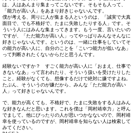
は、人はあんまり集まってこないです。そもそも人って、
「能力が高い人」をあまり好きじゃないんです。
僕が考える、周りに人が集まる人というのは、「誠実で大真
面目で、でも不格好で、たまに失敗したりする人」です。そ
ういう人にはみんな集まってきます。もう一度、言いたいの
ですが、「ただ能力が高い人」ってやっぱりみんなそんなに
好きじゃないんです。というのは、一緒に仕事をしていてそ
の能力が高い人に、自分のことを「こいつ能力が低いなあ」
って判断されたくないからだと思うんです。
経験ないですか？ すごく能力が高い人に「おまえ、仕事で
きないなあ」って言われたり、そういう扱いを受けたりした
こと。経験がなくても、想像するだけで絶対に嫌ですよね。
たぶん、そういうのが嫌だから、みんな「ただ能力が高い
人」って好きじゃないんです。
で、能力が高くても、不格好で、たまに失敗をする人はみん
な好きなんだと思います。これを僕は「岡村靖幸力」と呼ん
でまして。他にぴったりの人が思いつかなないので、岡村靖
幸を使っているのですが、岡村靖幸を知らない人は検索して
みてください。