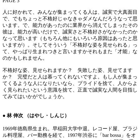
PAGE 3
人に好かれて、みんなが集まってくる人は、誠実で大真面目
で、でもちょっと不格好じゃなきゃダメなんだろうなって思
います。で、能力があったのに業界から消えてしまったその
彼は、能力が高いだけで、誠実さと不格好さがなかったのか
なって思います（もちろん他にもいろいろ原因はあったと思
いますが）。そしてそういう「不格好な姿を見せられる」っ
て、やっぱり生まれつきと言いますかそれもまた「才能」な
のかもしれません。
不格好な姿、見せられますか？ 失敗した姿、見せてます
か？ 完璧だと人は慕ってくれないですよ。もし人が集まっ
てくるような人になりたいなら、プライドを捨て、人からよ
く見られたいという意識を捨て、正直で誠実な人間を目指し
てみてはいかがでしょうか。
● 林 伸次 （はやし・しんじ）
1969年徳島県生まれ。早稲田大学中退。レコード屋、ブラジ
ル料理屋、バー勤務を経て、1997年渋谷に「bar bossa」をオ