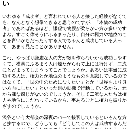
い
いわゆる「成功者」と言われている人と接した経験がなくて
も、なんとなく想像できると思うのですが、「本物の成功
者」であればあるほど、謙虚で物腰が柔らかい方が多いです
よね。すごく偉そうにふるまったり、自分の権力や地位のこ
とを言いがちだったりする人でちゃんと成功している人っ
て、あまり見たことがありません。
これ、やっぱり謙虚な人の方が敵を作らないから成功しやす
くて、横暴にふるまう人は煙たがられて上には行けず、二流
にとどまってしまうってことでしょうか。あるいは本当に成
功する人は、権力とか地位のようなものを意識しているので
はなくて、「世の中のためになりたい」とか「世界をより良
い方向にしたい」といった別の動機で行動しているから、元
から嫌な感じがないのでしょうか。そして二流な人たちは権
力や地位にこだわっているから、事あるごとに権力を振りか
ざすのでしょうか。
渋谷という大都会の深夜のバーで接客しているといろんな方
と接するので、どうしても「どうしてこの人は成功するんだ