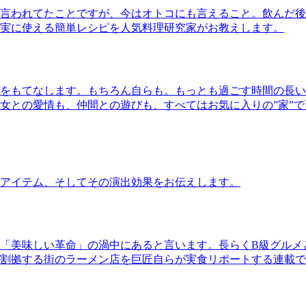
言われてたことですが、今はオトコにも言えること。飲んだ後
実に使える簡単レシピを人気料理研究家がお教えします。
をもてなします。もちろん自らも。もっとも過ごす時間の長い
女との愛情も、仲間との遊びも、すべてはお気に入りの”家”
アイテム、そしてその演出効果をお伝えします。
「美味しい革命」の渦中にあると言います。長らくB級グルメ
割拠する街のラーメン店を巨匠自らが実食リポートする連載で