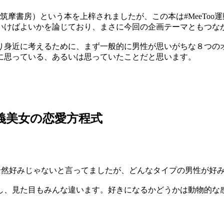
筑摩書房）という本を上梓されましたが、この本は#MeeTo
いけばよいかを論じており、まさに今回の企画テーマともつな
り身近に考えるために、まず一般的に男性が思いがちな８つの
に思っている、あるいは思っていたことだと思います。
義美女の恋愛方程式
全然好みじゃないと言ってましたが、どんなタイプの男性が好
し、見た目もみんな違います。好きになるかどうかは動物的な