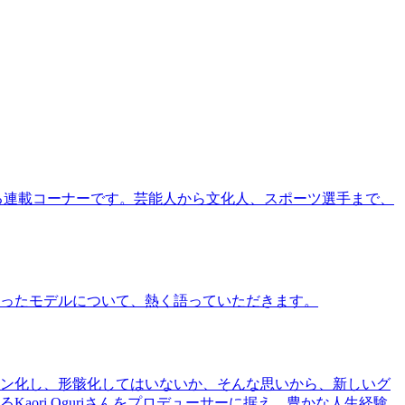
る連載コーナーです。芸能人から文化人、スポーツ選手まで、
ったモデルについて、熱く語っていただきます。
ン化し、形骸化してはいないか、そんな思いから、新しいグ
ri Oguriさんをプロデューサーに据え、豊かな人生経験