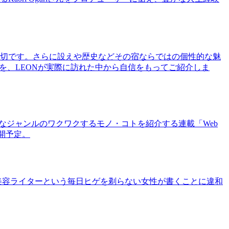
切です。さらに設えや歴史などその宿ならではの個性的な魅
を、LEONが実際に訪れた中から自信をもってご紹介しま
まなジャンルのワクワクするモノ・コトを紹介する連載「Web
公開予定。
美容ライターという毎日ヒゲを剃らない女性が書くことに違和