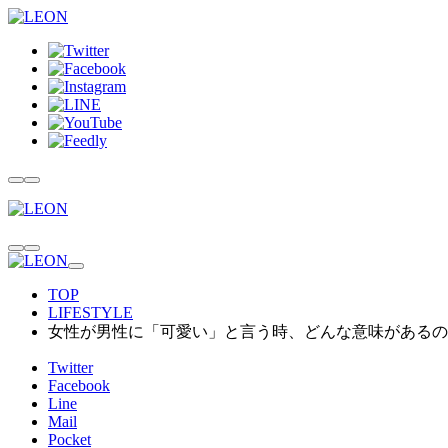
TOP
LIFESTYLE
女性が男性に「可愛い」と言う時、どんな意味があるの
Twitter
Facebook
Line
Mail
Pocket