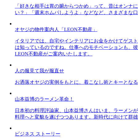
「好きな相手は胃の腑からつかめ」って、昔はオンナに
い？」「週末ホムパしようよ」などなど、さまざまな口
オヤジの物件案内人「LEON不動産」
イタリアでは、自宅やインテリアにお金をかけてゲスト
は知っているのですね。仕事へのモチベーションも、彼
LEON不動産がご案内いたします。
人の服見て我が服直せ
お洒落オヤジの実例をもとに、着こなし術とキーとなる
山本益博のラーメン革命！
日本初の料理評論家、山本益博さんはいま、ラーメンが
料理へと変貌を遂げつつあります。新時代に向けて群雄
ビジネス ストーリー