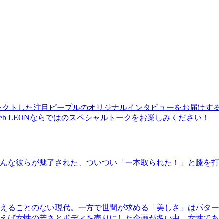
レクトした注目ピープルのオリジナルインタビューをお届けす
b LEONならではのスペシャルトークをお楽しみください！
んな彼らが魅了された、ついつい「一本取られた！」と膝を打
えることのない現代。一方で世間が求める「美しさ」はパター
ば女性の若さとボディを売りにした企画が多い中、女性であるKao