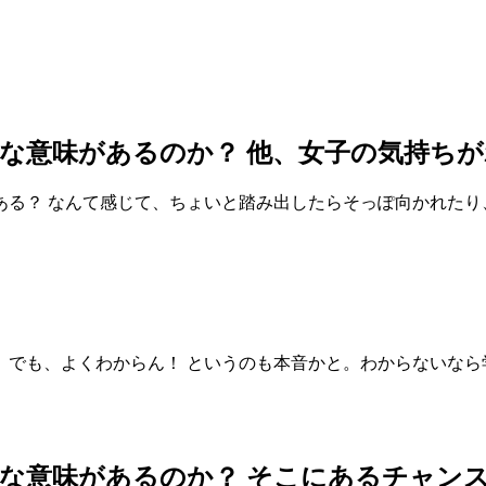
な意味があるのか？ 他、女子の気持ち
ある？ なんて感じて、ちょいと踏み出したらそっぽ向かれたり
でも、よくわからん！ というのも本音かと。わからないなら
な意味があるのか？ そこにあるチャン