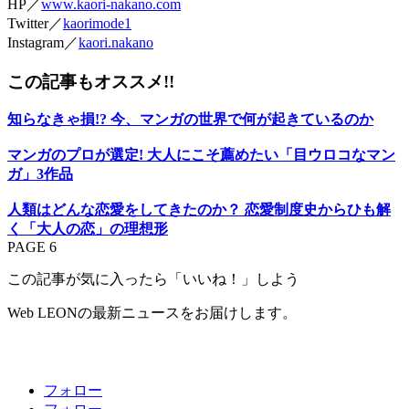
HP／
www.kaori-nakano.com
Twitter／
kaorimode1
Instagram／
kaori.nakano
この記事もオススメ!!
知らなきゃ損!? 今、マンガの世界で何が起きているのか
マンガのプロが選定! 大人にこそ薦めたい「目ウロコなマン
ガ」3作品
人類はどんな恋愛をしてきたのか？ 恋愛制度史からひも解
く「大人の恋」の理想形
PAGE 6
この記事が気に入ったら「いいね！」しよう
Web LEONの最新ニュースをお届けします。
フォロー