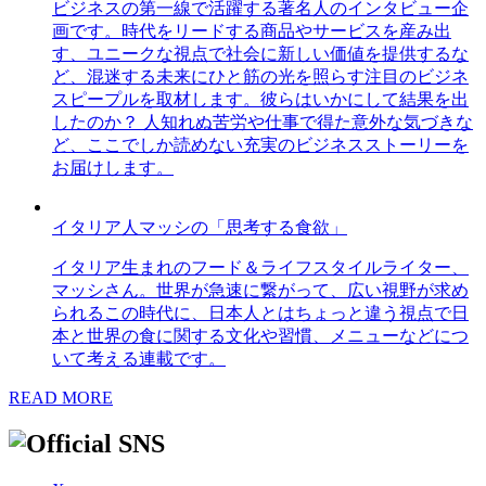
ビジネスの第一線で活躍する著名人のインタビュー企
画です。時代をリードする商品やサービスを産み出
す、ユニークな視点で社会に新しい価値を提供するな
ど、混迷する未来にひと筋の光を照らす注目のビジネ
スピープルを取材します。彼らはいかにして結果を出
したのか？ 人知れぬ苦労や仕事で得た意外な気づきな
ど、ここでしか読めない充実のビジネスストーリーを
お届けします。
イタリア人マッシの「思考する食欲」
イタリア生まれのフード＆ライフスタイルライター、
マッシさん。世界が急速に繋がって、広い視野が求め
られるこの時代に、日本人とはちょっと違う視点で日
本と世界の食に関する文化や習慣、メニューなどにつ
いて考える連載です。
READ MORE