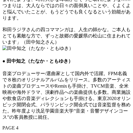
つまりは、大人ならではの日々の面倒臭いことや、くよくよ
と悩んでいたことが、もうどうでも良くなるという効能があ
ります。
和田ラジヲさんの四コママンガは、人生の師かな。ご本人も
とても素敵な方で、ずっと故郷の愛媛県の松山に住まわれて
います」（田中知之さん）
● 田中知之（たなか・ともゆき）
音楽プロデューサー/選曲家として国内外で活躍。FPM名義
で８枚のオリジナルアルバムをリリース。多数のアーティス
トの楽曲プロデュースやRemixも手掛け、TVCM音楽、全米
映画や海外ドラマ、演劇作品への楽曲提供も多数。商業施設
や飲食店の音楽ディレクションも手掛ける。東京2020オリン
ピック開閉会式、パラリンピック開会式では音楽監督を務め
た。昨年度より洗足学園音楽大学”音楽・音響デザインコー
ス”の客員教授に就任。
PAGE 4