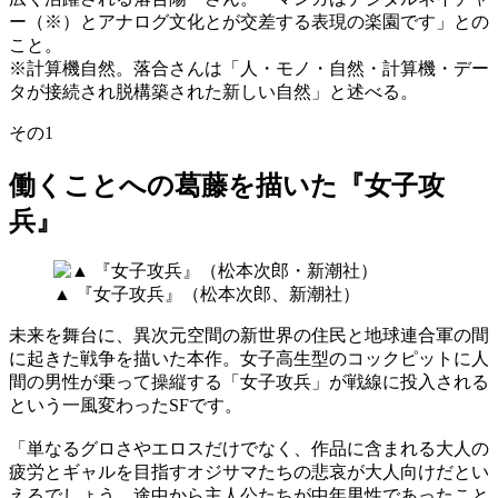
ー（※）とアナログ文化とが交差する表現の楽園です」との
こと。
※計算機自然。落合さんは「人・モノ・自然・計算機・デー
タが接続され脱構築された新しい自然」と述べる。
その1
働くことへの葛藤を描いた『女子攻
兵』
▲ 『女子攻兵』（松本次郎、新潮社）
未来を舞台に、異次元空間の新世界の住民と地球連合軍の間
に起きた戦争を描いた本作。女子高生型のコックピットに人
間の男性が乗って操縦する「女子攻兵」が戦線に投入される
という一風変わったSFです。
「単なるグロさやエロスだけでなく、作品に含まれる大人の
疲労とギャルを目指すオジサマたちの悲哀が大人向けだとい
えるでしょう。途中から主人公たちが中年男性であったこと