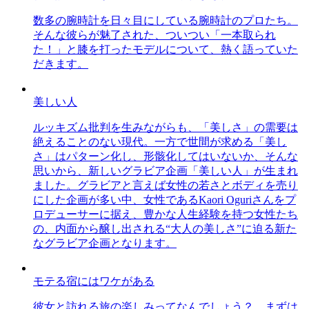
数多の腕時計を日々目にしている腕時計のプロたち。
そんな彼らが魅了された、ついつい「一本取られ
た！」と膝を打ったモデルについて、熱く語っていた
だきます。
美しい人
ルッキズム批判を生みながらも、「美しさ」の需要は
絶えることのない現代。一方で世間が求める「美し
さ」はパターン化し、形骸化してはいないか、そんな
思いから、新しいグラビア企画「美しい人」が生まれ
ました。グラビアと言えば女性の若さとボディを売り
にした企画が多い中、女性であるKaori Oguriさんをプ
ロデューサーに据え、豊かな人生経験を持つ女性たち
の、内面から醸し出される“大人の美しさ”に迫る新た
なグラビア企画となります。
モテる宿にはワケがある
彼女と訪れる旅の楽しみってなんでしょう？ まずは