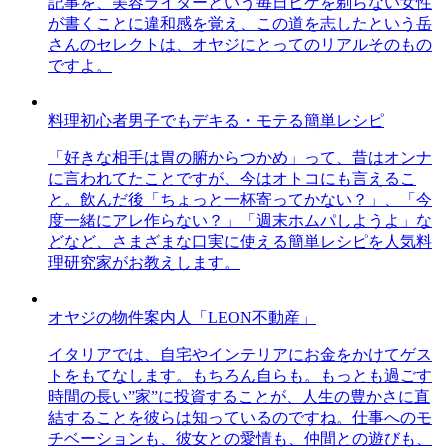
記事を、美容ライターという毎日ヒゲを剃らない女性
が書くことに違和感を覚え、この道を志したという岳
さんのセレクトは、オヤジにとってのリアルそのもの
ですよ。
料理初心者男子でもデキる・モテる簡単レシピ
「好きな相手は胃の腑からつかめ」って、昔はオンナ
に言われてたことですが、今はオトコにも言えるこ
と。飲んだ後「ちょっと一杯寄ってかない？」、「今
度一緒にアレ作らない？」「週末ホムパしようよ」な
どなど、さまざまな口実に使える簡単レシピを人気料
理研究家がお教えします。
オヤジの物件案内人「LEON不動産」
イタリアでは、自宅やインテリアにお金をかけてゲス
トをもてなします。もちろん自らも。もっとも過ごす
時間の長い”家”に投資することが、人生の豊かさに直
結することを彼らは知っているのですね。仕事へのモ
チベーションも、彼女との愛情も、仲間との遊びも、