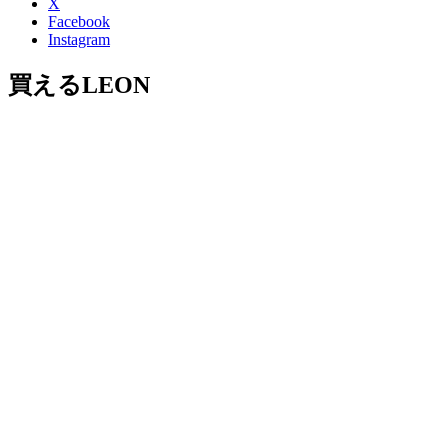
X
Facebook
Instagram
買えるLEON