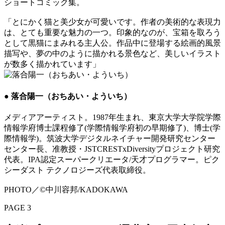
ショートコミック集。
「とにかく猫と美少女が可愛いです。作者の美術的な表現力
は、とても重要な魅力の一つ。印象的なのが、宝箱を取ろう
として黒猫にまみれる主人公。作品中に登場する絵画的風景
描写や、夢の中のように描かれる景色など、美しいイラスト
が数多く描かれています」
● 落合陽一（おちあい・よういち）
メディアアーティスト。1987年生まれ、東京大学大学院学際
情報学府博士課程修了(学際情報学府初の早期修了)、博士(学
際情報学)。筑波大学デジタルネイチャー開発研究センター
センター長、准教授・JSTCRESTxDiversityプロジェクト研究
代表。IPA認定スーパークリエータ/天才プログラマー。ピク
シーダスト テクノロジーズ代表取締役。
PHOTO／©中川容邦/KADOKAWA
PAGE 3