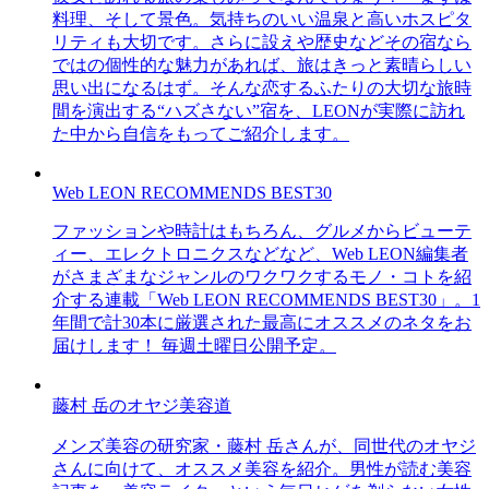
料理、そして景色。気持ちのいい温泉と高いホスピタ
リティも大切です。さらに設えや歴史などその宿なら
ではの個性的な魅力があれば、旅はきっと素晴らしい
思い出になるはず。そんな恋するふたりの大切な旅時
間を演出する“ハズさない”宿を、LEONが実際に訪れ
た中から自信をもってご紹介します。
Web LEON RECOMMENDS BEST30
ファッションや時計はもちろん、グルメからビューテ
ィー、エレクトロニクスなどなど、Web LEON編集者
がさまざまなジャンルのワクワクするモノ・コトを紹
介する連載「Web LEON RECOMMENDS BEST30」。1
年間で計30本に厳選された最高にオススメのネタをお
届けします！ 毎週土曜日公開予定。
藤村 岳のオヤジ美容道
メンズ美容の研究家・藤村 岳さんが、同世代のオヤジ
さんに向けて、オススメ美容を紹介。男性が読む美容