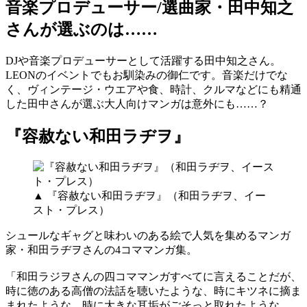
音楽プロデューサー/選曲家・田中知之
さんが選ぶのは……
DJや音楽プロデューサーとして活躍する田中知之さん。
LEONのイベントでもお馴染みの御仁です。音楽だけでな
く、ヴィンテージ・ウエアや食、時計、クルマなどにも精通
した田中さんが選ぶ大人向けマンガは意外にも……？
『容赦ない和田ラヂヲ』
▲ 『容赦ない和田ラヂヲ』（和田ラヂヲ、イー
スト・プレス）
シュールなギャグと味わいのある絵で人気を集めるマンガ
家・和田ラヂヲさんの4コママンガ集。
「和田ラジヲさんの四コママンガすべてに言えることだが、
時に徳のある高僧の法話を聴いたような、時にキツネに摘ま
まれたような、時に大きな耳垢がごそっと取れたような……