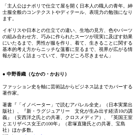
「主人公はナポリで仕立て屋を開く日本人の職人の青年。紳
士服全般のコンテクストやディテール、表現力の勉強になり
ます。
イギリスや日本との仕立ての違い、生地の見方、色やパーツ
の組み合わせ方、巧みに作られたスーツが現実に及ぼす効果
にいたるまで、男性が服を作り、着て、生きることに関する
基本的考え方からニッチな薀蓄に至るまで、視界が広がる情
報が楽しく詰まっていて、学びどころ尽きません」
● 中野香織（なかの・かおり）
ファッション史を軸に芸術誌からビジネス誌までカバーする
著作家。
著書『「イノベーター」で読むアパレル全史』（日本実業出
版社）、『新・ラグジュアリー 文化が生み出す経済10の講
義』（安西洋之氏との共著、クロスメディア）、『英国王室
とエリザベス女王の100年』（君塚直隆氏との共著、宝島
社）ほか多数。