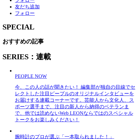
フォロー
友だち追加
フォロー
SPECIAL
おすすめの記事
SERIES：連載
PEOPLE NOW
今、この人の話が聞きたい！ 編集部が独自の目線でセ
レクトした注目ピープルのオリジナルインタビューを
お届けする連載コーナーです。芸能人から文化人、ス
ポーツ選手まで、注目の新人から納得のベテランま
で、他では読めないWeb LEONならではのスペシャル
トークをお楽しみください！
腕時計のプロが選ぶ「一本取られました！」