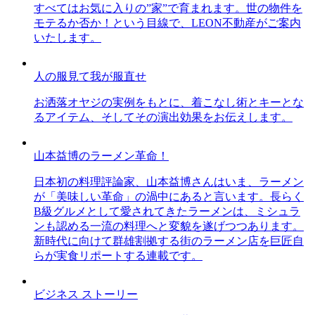
すべてはお気に入りの”家”で育まれます。世の物件を
モテるか否か！という目線で、LEON不動産がご案内
いたします。
人の服見て我が服直せ
お洒落オヤジの実例をもとに、着こなし術とキーとな
るアイテム、そしてその演出効果をお伝えします。
山本益博のラーメン革命！
日本初の料理評論家、山本益博さんはいま、ラーメン
が「美味しい革命」の渦中にあると言います。長らく
B級グルメとして愛されてきたラーメンは、ミシュラ
ンも認める一流の料理へと変貌を遂げつつあります。
新時代に向けて群雄割拠する街のラーメン店を巨匠自
らが実食リポートする連載です。
ビジネス ストーリー