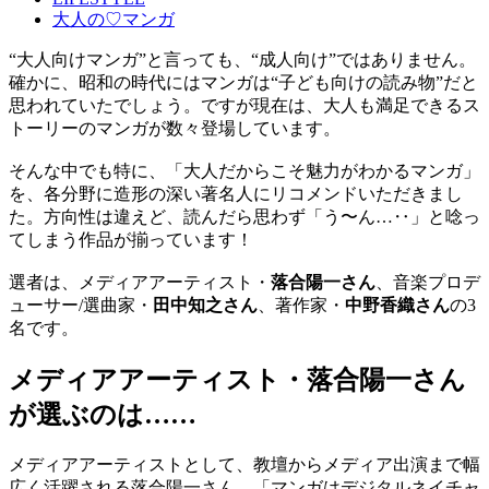
大人の♡マンガ
“大人向けマンガ”と言っても、“成人向け”ではありません。
確かに、昭和の時代にはマンガは“子ども向けの読み物”だと
思われていたでしょう。ですが現在は、大人も満足できるス
トーリーのマンガが数々登場しています。
そんな中でも特に、「大人だからこそ魅力がわかるマンガ」
を、各分野に造形の深い著名人にリコメンドいただきまし
た。方向性は違えど、読んだら思わず「う〜ん…‥」と唸っ
てしまう作品が揃っています！
選者は、メディアアーティスト・
落合陽一さん
、音楽プロデ
ューサー/選曲家・
田中知之さん
、著作家・
中野香織さん
の3
名です。
メディアアーティスト・落合陽一さん
が選ぶのは……
メディアアーティストとして、教壇からメディア出演まで幅
広く活躍される落合陽一さん。「マンガはデジタルネイチャ