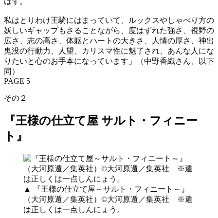
はず。
私はとりわけ王騎にはまっていて、ルックスやしゃべり方の
妖しいギャップもさることながら、度はずれた強さ、視野の
広さ、志の高さ、体躯とハートの大きさ、人情の厚さ、神出
鬼没の行動力、人望、カリスマ性に魅了され、あんな人にな
りたいと心のお手本になっています」（中野香織さん、以下
同）
PAGE 5
その２
『王様の仕立て屋 サルト・フィニー
ト』
▲ 『王様の仕立て屋～サルト・フィニート～』
（大河原遁／集英社）©大河原遁／集英社 ※遁
は正しくは一点しんにょう。