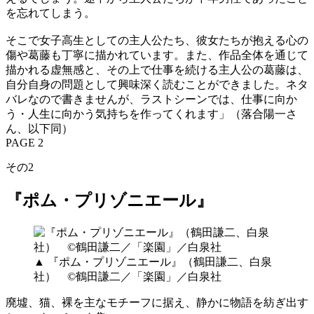
を忘れてしまう。
そこで女子高生としての主人公たち、彼女たちが抱える心の
傷や葛藤も丁寧に描かれています。また、作品全体を通じて
描かれる虚無感と、その上で仕事を続ける主人公の葛藤は、
自分自身の問題として興味深く読むことができました。ネタ
バレなので書きませんが、ラストシーンでは、仕事に向か
う・人生に向かう気持ちを作ってくれます」（落合陽一さ
ん、以下同）
PAGE 2
その2
『ポム・プリゾニエール』
▲ 『ポム・プリゾニエール』（鶴田謙二、白泉
社） ©鶴田謙二／「楽園」／白泉社
廃墟、猫、裸を主なモチーフに据え、静かに物語を紡ぎ出す