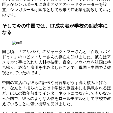
巨人がシンガポールに東南アジアのヘッドクォーターを設
置。シンガポールは国策として欧米のIT企業を誘致していた
のです。
そして今の中国では、IT成功者が学校の副読本に
なる
同じ頃、「アリババ」のジャック・マーさんと「百度（バイ
ドゥ）」のロビン・リーさんの存在を知りました。彼らはア
メリカで手に入れた人材や技術、資金、ノウハウを祖国に持
ち帰り、経済と雇用を生み出したことで、母国＝中国で英雄
視されていたのです。
中国の書店には彼らの評伝や発言集がうず高く積み上げら
れ、なんと！彼らのことは中学校の副読本にも掲載されるほ
ど。ほんの数年前までインターネットにつながってもいなか
った国で、彼らのような人物をロールモデルとして学校で教
えていることに強い衝撃を受けました。