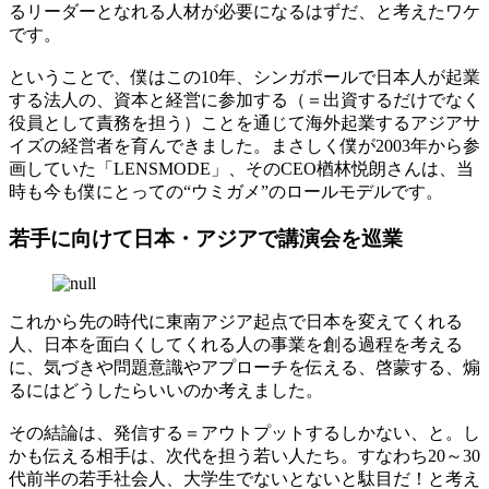
るリーダーとなれる人材が必要になるはずだ、と考えたワケ
です。
ということで、僕はこの10年、シンガポールで日本人が起業
する法人の、資本と経営に参加する（＝出資するだけでなく
役員として責務を担う）ことを通じて海外起業するアジアサ
イズの経営者を育んできました。まさしく僕が2003年から参
画していた「LENSMODE」、そのCEO楢林悦朗さんは、当
時も今も僕にとっての“ウミガメ”のロールモデルです。
若手に向けて日本・アジアで講演会を巡業
これから先の時代に東南アジア起点で日本を変えてくれる
人、日本を面白くしてくれる人の事業を創る過程を考える
に、気づきや問題意識やアプローチを伝える、啓蒙する、煽
るにはどうしたらいいのか考えました。
その結論は、発信する＝アウトプットするしかない、と。し
かも伝える相手は、次代を担う若い人たち。すなわち20～30
代前半の若手社会人、大学生でないとないと駄目だ！と考え