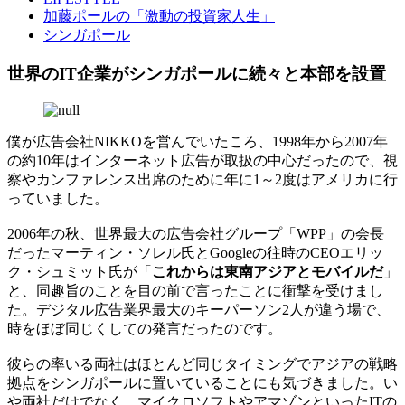
加藤ポールの「激動の投資家人生」
シンガポール
世界のIT企業がシンガポールに続々と本部を設置
僕が広告会社NIKKOを営んでいたころ、1998年から2007年
の約10年はインターネット広告が取扱の中心だったので、視
察やカンファレンス出席のために年に1～2度はアメリカに行
っていました。
2006年の秋、世界最大の広告会社グループ「WPP」の会長
だったマーティン・ソレル氏とGoogleの往時のCEOエリッ
ク・シュミット氏が「
これからは東南アジアとモバイルだ
」
と、同趣旨のことを目の前で言ったことに衝撃を受けまし
た。デジタル広告業界最大のキーパーソン2人が違う場で、
時をほぼ同じくしての発言だったのです。
彼らの率いる両社はほとんど同じタイミングでアジアの戦略
拠点をシンガポールに置いていることにも気づきました。い
や両社だけでなく、マイクロソフトやアマゾンといったITの