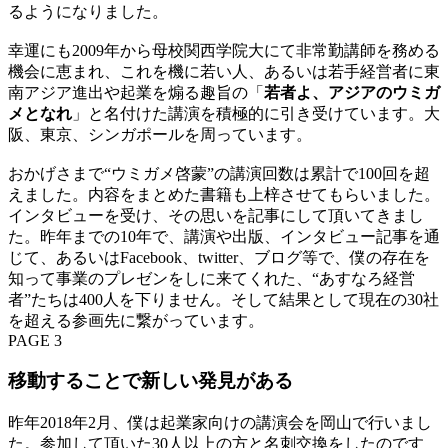
るようになりました。
幸運にも2009年から母校関西学院大にて非常勤講師を務める
機会に恵まれ、これを機に若い人、あるいは若手経営者に東
南アジア進出や起業を煽る趣旨の「
若者よ、アジアのウミガ
メとなれ
」と名付けた講演を積極的に引き受けています。大
阪、東京、シンガポールを周っています。
おかげさまで“ウミガメ啓蒙”の講演回数は累計で100回を超
えました。内容をまとめた書籍も上梓させてもらいました。
インタビューを受け、その思いを記事にして頂いてきまし
た。昨年までの10年で、講演や出版、インタビュー記事を通
じて、あるいはFacebook、twitter、ブログ等で、僕の存在を
知って事業のプレゼンをしに来てくれた、“あすなろ経営
者”たちは400人を下りません。そして結果として現在の30社
を超える参画先に繋がっています。
PAGE 3
移動することで新しい発見がある
昨年2018年2月、僕は起業家向けの講演会を岡山で行いまし
た。参加して頂いた30人以上の方と名刺交換をしたのです