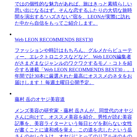
ではの個性的な魅力があれば、旅はきっと素晴らしい
思い出になるはず。そんな恋するふたりの大切な旅時
間を演出する“ハズさない”宿を、LEONが実際に訪れ
た中から自信をもってご紹介します。
Web LEON RECOMMENDS BEST30
ファッションや時計はもちろん、グルメからビューテ
ィー、エレクトロニクスなどなど、Web LEON編集者
がさまざまなジャンルのワクワクするモノ・コトを紹
介する連載「Web LEON RECOMMENDS BEST30」。1
年間で計30本に厳選された最高にオススメのネタをお
届けします！ 毎週土曜日公開予定。
藤村 岳のオヤジ美容道
メンズ美容の研究家・藤村 岳さんが、同世代のオヤジ
さんに向けて、オススメ美容を紹介。男性が読む美容
記事を、美容ライターという毎日ヒゲを剃らない女性
が書くことに違和感を覚え、この道を志したという岳
さんのセレクトは、オヤジにとってのリアルそのもの