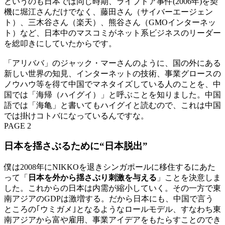
というのも日本では同じ時期、ライブドア事件(2006年)を契
機に堀江さんだけでなく、藤田さん（サイバーエージェン
ト）、三木谷さん（楽天）、熊谷さん（GMOインターネッ
ト）など、日本中のマスコミがネット系ビジネスのリーダー
を総叩きにしていたからです。
「アリババ」のジャック・マーさんのように、国の外にある
新しい世界の知見、インターネットの技術、事業グロースの
ノウハウ等を得て中国でマネタイズしている人のことを、中
国では「海帰（ハイグイ）」と呼ぶことを知りました。中国
語では「海亀」と書いてもハイグイと読むので、これは中国
では掛けコトバになっているんですな。
PAGE 2
日本を揺さぶるために“日本脱出”
僕は2008年にNIKKOを退きシンガポールに移住するにあた
って「
日本を外から揺さぶり刺激を与える
」ことを決意しま
した。これからの日本は内需が縮小していく。その一方で東
南アジアのGDPは激増する。だから日本にも、中国で言う
ところの｢ウミガメ｣となるようなロールモデル、すなわち東
南アジアから富や雇用、事業アイデアをもたらすことのでき