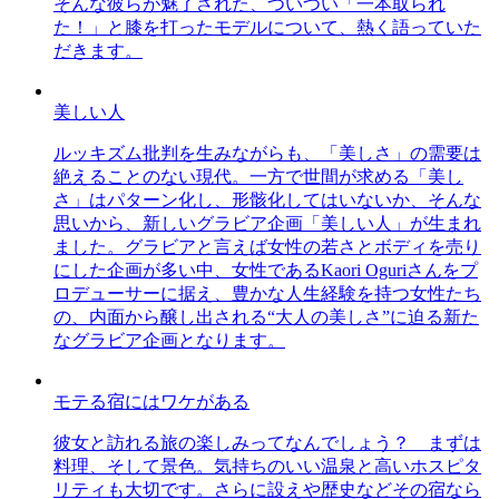
そんな彼らが魅了された、ついつい「一本取られ
た！」と膝を打ったモデルについて、熱く語っていた
だきます。
美しい人
ルッキズム批判を生みながらも、「美しさ」の需要は
絶えることのない現代。一方で世間が求める「美し
さ」はパターン化し、形骸化してはいないか、そんな
思いから、新しいグラビア企画「美しい人」が生まれ
ました。グラビアと言えば女性の若さとボディを売り
にした企画が多い中、女性であるKaori Oguriさんをプ
ロデューサーに据え、豊かな人生経験を持つ女性たち
の、内面から醸し出される“大人の美しさ”に迫る新た
なグラビア企画となります。
モテる宿にはワケがある
彼女と訪れる旅の楽しみってなんでしょう？ まずは
料理、そして景色。気持ちのいい温泉と高いホスピタ
リティも大切です。さらに設えや歴史などその宿なら