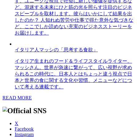
す、ユニークな視点で社会に新しい価値を提供するな
ど、混迷する未来にひと筋の光を照らす注目のビジネ
スピープルを取材します。彼らはいかにして結果を出
したのか？ 人知れぬ苦労や仕事で得た意外な気づきな
ど、ここでしか読めない充実のビジネスストーリーを
お届けします。
イタリア人マッシの「思考する食欲」
イタリア生まれのフード＆ライフスタイルライター、
マッシさん。世界が急速に繋がって、広い視野が求め
られるこの時代に、日本人とはちょっと違う視点で日
本と世界の食に関する文化や習慣、メニューなどにつ
いて考える連載です。
READ MORE
X
Facebook
Instagram