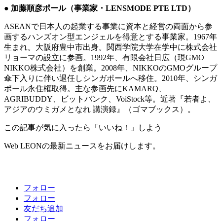
● 加藤順彦ポール（事業家・LENSMODE PTE LTD）
ASEANで日本人の起業する事業に資本と経営の両面から参
画するハンズオン型エンジェルを得意とする事業家。1967年
生まれ。大阪府豊中市出身。関西学院大学在学中に株式会社
リョーマの設立に参画。1992年、有限会社日広（現GMO
NIKKO株式会社）を創業。2008年、NIKKOのGMOグループ
傘下入りに伴い退任しシンガポールへ移住。2010年、シンガ
ポール永住権取得。主な参画先にKAMARQ、
AGRIBUDDY、ビットバンク、VoiStock等。近著『若者よ、
アジアのウミガメとなれ 講演録』（ゴマブックス）。
この記事が気に入ったら「いいね！」しよう
Web LEONの最新ニュースをお届けします。
フォロー
フォロー
友だち追加
フォロー