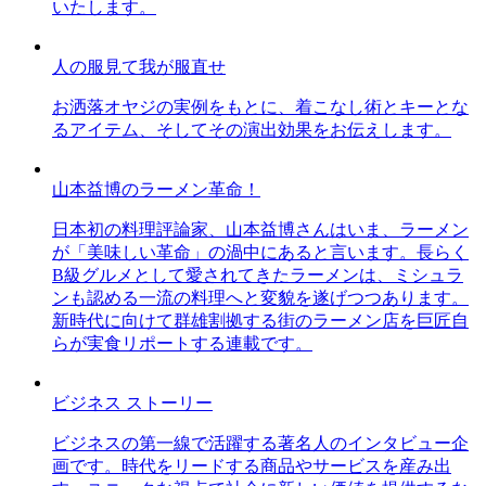
いたします。
人の服見て我が服直せ
お洒落オヤジの実例をもとに、着こなし術とキーとな
るアイテム、そしてその演出効果をお伝えします。
山本益博のラーメン革命！
日本初の料理評論家、山本益博さんはいま、ラーメン
が「美味しい革命」の渦中にあると言います。長らく
B級グルメとして愛されてきたラーメンは、ミシュラ
ンも認める一流の料理へと変貌を遂げつつあります。
新時代に向けて群雄割拠する街のラーメン店を巨匠自
らが実食リポートする連載です。
ビジネス ストーリー
ビジネスの第一線で活躍する著名人のインタビュー企
画です。時代をリードする商品やサービスを産み出