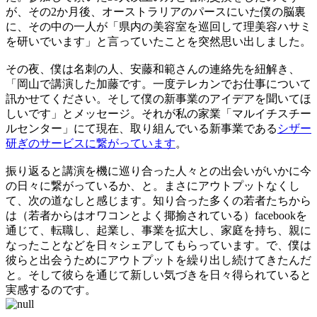
が、その2か月後、オーストラリアのパースにいた僕の脳裏
に、その中の一人が「県内の美容室を巡回して理美容ハサミ
を研いでいます」と言っていたことを突然思い出しました。
その夜、僕は名刺の人、安藤和範さんの連絡先を紐解き、
「岡山で講演した加藤です。一度テレカンでお仕事について
訊かせてください。そして僕の新事業のアイデアを聞いてほ
しいです」とメッセージ。それが私の家業「マルイチスチー
ルセンター」にて現在、取り組んでいる新事業である
シザー
研ぎのサービスに繋がっています
。
振り返ると講演を機に巡り合った人々との出会いがいかに今
の日々に繋がっているか、と。まさにアウトプットなくし
て、次の道なしと感じます。知り合った多くの若者たちから
は（若者からはオワコンとよく揶揄されている）facebookを
通じて、転職し、起業し、事業を拡大し、家庭を持ち、親に
なったことなどを日々シェアしてもらっています。で、僕は
彼らと出会うためにアウトプットを繰り出し続けてきたんだ
と。そして彼らを通じて新しい気づきを日々得られていると
実感するのです。