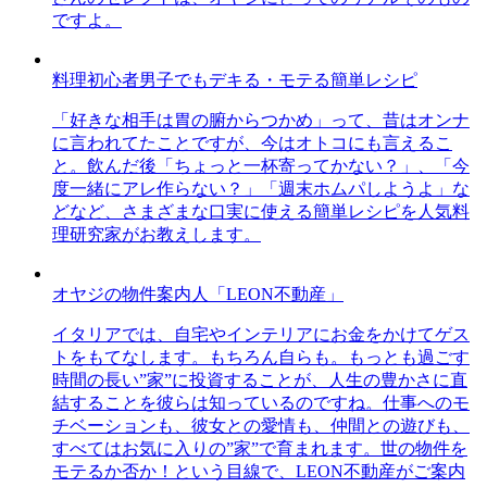
ですよ。
料理初心者男子でもデキる・モテる簡単レシピ
「好きな相手は胃の腑からつかめ」って、昔はオンナ
に言われてたことですが、今はオトコにも言えるこ
と。飲んだ後「ちょっと一杯寄ってかない？」、「今
度一緒にアレ作らない？」「週末ホムパしようよ」な
どなど、さまざまな口実に使える簡単レシピを人気料
理研究家がお教えします。
オヤジの物件案内人「LEON不動産」
イタリアでは、自宅やインテリアにお金をかけてゲス
トをもてなします。もちろん自らも。もっとも過ごす
時間の長い”家”に投資することが、人生の豊かさに直
結することを彼らは知っているのですね。仕事へのモ
チベーションも、彼女との愛情も、仲間との遊びも、
すべてはお気に入りの”家”で育まれます。世の物件を
モテるか否か！という目線で、LEON不動産がご案内