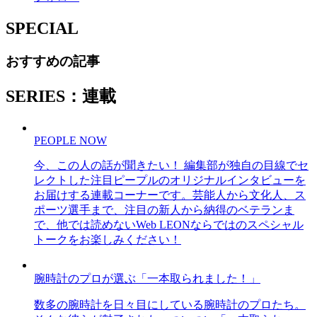
SPECIAL
おすすめの記事
SERIES：連載
PEOPLE NOW
今、この人の話が聞きたい！ 編集部が独自の目線でセ
レクトした注目ピープルのオリジナルインタビューを
お届けする連載コーナーです。芸能人から文化人、ス
ポーツ選手まで、注目の新人から納得のベテランま
で、他では読めないWeb LEONならではのスペシャル
トークをお楽しみください！
腕時計のプロが選ぶ「一本取られました！」
数多の腕時計を日々目にしている腕時計のプロたち。