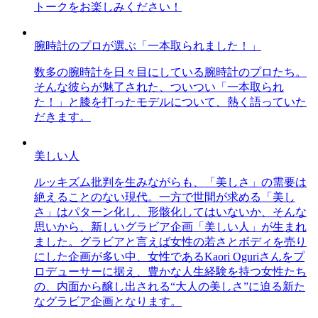
トークをお楽しみください！
腕時計のプロが選ぶ「一本取られました！」
数多の腕時計を日々目にしている腕時計のプロたち。
そんな彼らが魅了された、ついつい「一本取られ
た！」と膝を打ったモデルについて、熱く語っていた
だきます。
美しい人
ルッキズム批判を生みながらも、「美しさ」の需要は
絶えることのない現代。一方で世間が求める「美し
さ」はパターン化し、形骸化してはいないか、そんな
思いから、新しいグラビア企画「美しい人」が生まれ
ました。グラビアと言えば女性の若さとボディを売り
にした企画が多い中、女性であるKaori Oguriさんをプ
ロデューサーに据え、豊かな人生経験を持つ女性たち
の、内面から醸し出される“大人の美しさ”に迫る新た
なグラビア企画となります。