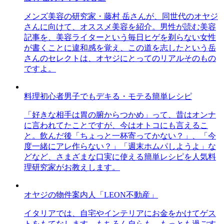
メンズ美容の研究家・藤村 岳さんが、同世代のオヤジ
さんに向けて、オススメ美容を紹介。男性が読む美容
記事を、美容ライターという毎日ヒゲを剃らない女性
が書くことに違和感を覚え、この道を志したという岳
さんのセレクトは、オヤジにとってのリアルそのもの
ですよ。
料理初心者男子でもデキる・モテる簡単レシピ
「好きな相手は胃の腑からつかめ」って、昔はオンナ
に言われてたことですが、今はオトコにも言えるこ
と。飲んだ後「ちょっと一杯寄ってかない？」、「今
度一緒にアレ作らない？」「週末ホムパしようよ」な
どなど、さまざまな口実に使える簡単レシピを人気料
理研究家がお教えします。
オヤジの物件案内人「LEON不動産」
イタリアでは、自宅やインテリアにお金をかけてゲス
トをもてなします。もちろん自らも。もっとも過ごす