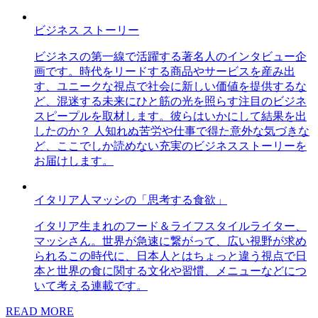
ビジネス ストーリー
ビジネスの第一線で活躍する著名人のインタビュー企
画です。時代をリードする商品やサービスを産み出
す、ユニークな視点で社会に新しい価値を提供するな
ど、混迷する未来にひと筋の光を照らす注目のビジネ
スピープルを取材します。彼らはいかにして結果を出
したのか？ 人知れぬ苦労や仕事で得た意外な気づきな
ど、ここでしか読めない充実のビジネスストーリーを
お届けします。
イタリア人マッシの「思考する食欲」
イタリア生まれのフード＆ライフスタイルライター、
マッシさん。世界が急速に繋がって、広い視野が求め
られるこの時代に、日本人とはちょっと違う視点で日
本と世界の食に関する文化や習慣、メニューなどにつ
いて考える連載です。
READ MORE