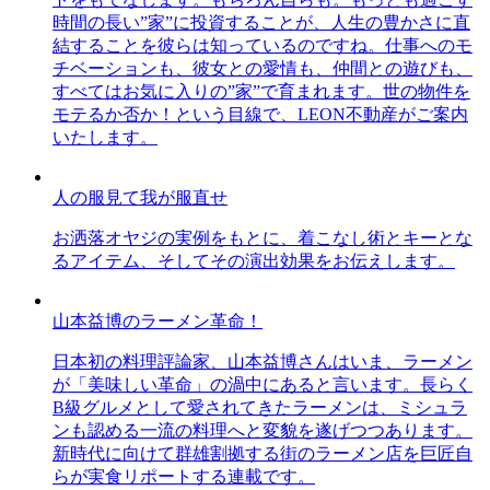
時間の長い”家”に投資することが、人生の豊かさに直
結することを彼らは知っているのですね。仕事へのモ
チベーションも、彼女との愛情も、仲間との遊びも、
すべてはお気に入りの”家”で育まれます。世の物件を
モテるか否か！という目線で、LEON不動産がご案内
いたします。
人の服見て我が服直せ
お洒落オヤジの実例をもとに、着こなし術とキーとな
るアイテム、そしてその演出効果をお伝えします。
山本益博のラーメン革命！
日本初の料理評論家、山本益博さんはいま、ラーメン
が「美味しい革命」の渦中にあると言います。長らく
B級グルメとして愛されてきたラーメンは、ミシュラ
ンも認める一流の料理へと変貌を遂げつつあります。
新時代に向けて群雄割拠する街のラーメン店を巨匠自
らが実食リポートする連載です。