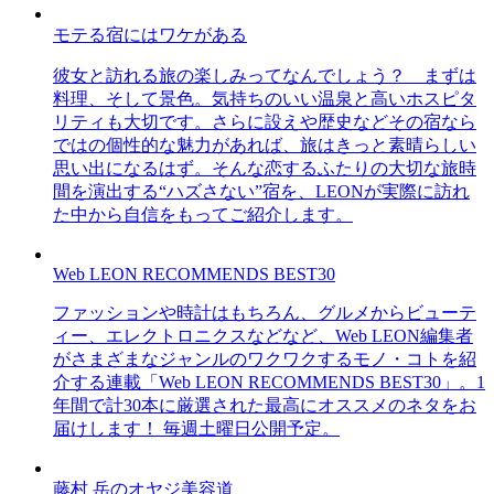
モテる宿にはワケがある
彼女と訪れる旅の楽しみってなんでしょう？ まずは
料理、そして景色。気持ちのいい温泉と高いホスピタ
リティも大切です。さらに設えや歴史などその宿なら
ではの個性的な魅力があれば、旅はきっと素晴らしい
思い出になるはず。そんな恋するふたりの大切な旅時
間を演出する“ハズさない”宿を、LEONが実際に訪れ
た中から自信をもってご紹介します。
Web LEON RECOMMENDS BEST30
ファッションや時計はもちろん、グルメからビューテ
ィー、エレクトロニクスなどなど、Web LEON編集者
がさまざまなジャンルのワクワクするモノ・コトを紹
介する連載「Web LEON RECOMMENDS BEST30」。1
年間で計30本に厳選された最高にオススメのネタをお
届けします！ 毎週土曜日公開予定。
藤村 岳のオヤジ美容道