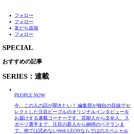
フォロー
フォロー
友だち追加
フォロー
SPECIAL
おすすめの記事
SERIES：連載
PEOPLE NOW
今、この人の話が聞きたい！ 編集部が独自の目線でセ
レクトした注目ピープルのオリジナルインタビューを
お届けする連載コーナーです。芸能人から文化人、ス
ポーツ選手まで、注目の新人から納得のベテランま
で、他では読めないWeb LEONならではのスペシャル