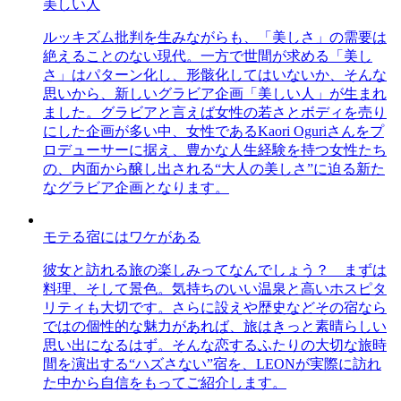
美しい人
ルッキズム批判を生みながらも、「美しさ」の需要は
絶えることのない現代。一方で世間が求める「美し
さ」はパターン化し、形骸化してはいないか、そんな
思いから、新しいグラビア企画「美しい人」が生まれ
ました。グラビアと言えば女性の若さとボディを売り
にした企画が多い中、女性であるKaori Oguriさんをプ
ロデューサーに据え、豊かな人生経験を持つ女性たち
の、内面から醸し出される“大人の美しさ”に迫る新た
なグラビア企画となります。
モテる宿にはワケがある
彼女と訪れる旅の楽しみってなんでしょう？ まずは
料理、そして景色。気持ちのいい温泉と高いホスピタ
リティも大切です。さらに設えや歴史などその宿なら
ではの個性的な魅力があれば、旅はきっと素晴らしい
思い出になるはず。そんな恋するふたりの大切な旅時
間を演出する“ハズさない”宿を、LEONが実際に訪れ
た中から自信をもってご紹介します。