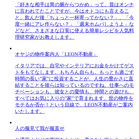
「好きな相手は胃の腑からつかめ」って、昔はオンナ
に言われてたことですが、今はオトコにも言えるこ
と。飲んだ後「ちょっと一杯寄ってかない？」、「今
度一緒にアレ作らない？」「週末ホムパしようよ」な
どなど、さまざまな口実に使える簡単レシピを人気料
理研究家がお教えします。
オヤジの物件案内人「LEON不動産」
イタリアでは、自宅やインテリアにお金をかけてゲス
トをもてなします。もちろん自らも。もっとも過ごす
時間の長い”家”に投資することが、人生の豊かさに直
結することを彼らは知っているのですね。仕事へのモ
チベーションも、彼女との愛情も、仲間との遊びも、
すべてはお気に入りの”家”で育まれます。世の物件を
モテるか否か！という目線で、LEON不動産がご案内
いたします。
人の服見て我が服直せ