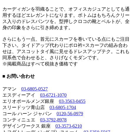
カーディガンを羽織ることで、オフィスカジュアとしても通
用するほどエレガントになります。ボトムはもちろんクリー
ス入りのドレスパンツを。型押しクロコの靴とベルトが、全
身の印象をさらに引き締めます。
さらにもう一点、首元にスカーフを巻いている点にもご注目
下さい。タイドアップ代わりにポロ衿×スカーフの組み合わ
せは、アスコットタイ風に見せるドレスアップテク。これも
同系色で合わせると、さりげなくモダンです。
※掲載商品はすべて税抜き価格です
■ お問い合わせ
アマン
03-6805-0527
エスディーアイ
03-6721-1070
エリオポールメンズ銀座
03-3563-0455
スリードッツ青山店
03-6805-1704
コール ハーン ジャパン
0120-56-0979
コンティニュエ
03-3792-8978
デザインワークス 銀座
03-3573-6210