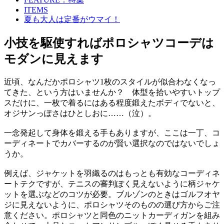
ITEMS
夏も大人は定番がウマイ！
小技を駆使すればポロシャツコーデは
モダンに見えます
近頃、なんだかポロシャツ1枚のスタイルが似合わなくなっ
てきた、という方はいませんか？ 体型を拾いやすいトップ
スだけに、一枚で着るにはある程度鍛えたボディでないと、
オジサンっぽさはひとしおに……（泣）。
一念発起して身体を鍛える手もありますが、ここは一丁、コ
ーディネートでカバーするのが賢い選択なのではないでしょ
うか。
例えば、ジャケットを羽織るのはもっとも有効なコーディネ
ートテクですが、テニスの審判ぽく見えないように柄ジャケ
ットを選ぶなどのコツが必要。ブルゾンのときはゴルフオヤ
ジに見えないように、ポロシャツそのものの選び方からご注
意ください。ポロシャツと同色のニットカーディガンを組み