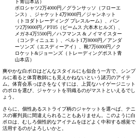
ポロシャツ2万4000円／グランサッソ（フローエ
ンス）、ジャケット4万9000円／ジャンネット
（トヨダトレーディング プレスルーム）、パン
ツ2万9000円／PT05（ビームス 六本木ヒルズ）、
メガネ4万5500円／ハフマンス & ノイマイスター
（コンティニュエ ）、ベルト1万8000円／アンダ
ーソンズ（エスディーアイ）、靴7万6000円／ク
ロケット&ジョーンズ（トレーディングポスト青
山本店）
爽やかな白ポロはどんなスタイルにも似合う一方で、シンプ
ルに着ると体育教師にも見えかねないという諸刃のアイテ
ム。体育会系っぽさをなくすには、上質なハイゲージニット
のポロを選び、ジャケットを羽織るのがマストといえるでし
ょう。
さらに、個性あるストライプ柄のジャケットを選べば、テニ
スの審判員に間違えられることもありません。このように白
ポロは、むしろ個性的なアイテムをほどよく中和する感覚で
活用するのがよろしいかと。