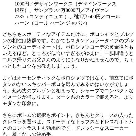
1000円／デザインワークス（デザインワークス
銀座）、サングラス4万8000円／アイヴァン
7285（コンティニュエ ）、靴1万9500円／コール
ハーン（コール ハーン ジャパン）
どちらもスポーティなアイテムだけに、ポロシャツとブルゾ
ンの相性は抜群です。なかでもスタンドカラータイプのブル
ゾンとのコーディネートは、ポロシャツコーデの黄金律とも
いえるほど。ところが似合いすぎるがゆえに、一歩間違うと
ゴルフ帰りのお父さんのようにもなりかねませんので、ちょ
っとしたコツをお教えしましょう。
まずはオーセンティックなポロシャツではなく、前立てにボ
タンのないスキッパーポロを選んでみるのはいかがでしょ
う。短め丈のブルゾンと相まって、シャープでコンパクトな
イメージが強まります。ダーク系のカラーで揃えると、より
モダンな印象に。
さらにボトムの選択もポイント。きちんとクリースの入った
グレスラを選べば、スポーティなトップスとドレスなボトム
とのコントラストも効果的です。ドレッシーなスニーカー
も、着こなしの決め手。