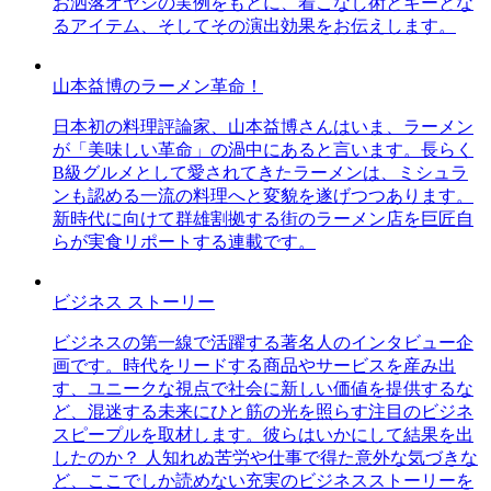
お洒落オヤジの実例をもとに、着こなし術とキーとな
るアイテム、そしてその演出効果をお伝えします。
山本益博のラーメン革命！
日本初の料理評論家、山本益博さんはいま、ラーメン
が「美味しい革命」の渦中にあると言います。長らく
B級グルメとして愛されてきたラーメンは、ミシュラ
ンも認める一流の料理へと変貌を遂げつつあります。
新時代に向けて群雄割拠する街のラーメン店を巨匠自
らが実食リポートする連載です。
ビジネス ストーリー
ビジネスの第一線で活躍する著名人のインタビュー企
画です。時代をリードする商品やサービスを産み出
す、ユニークな視点で社会に新しい価値を提供するな
ど、混迷する未来にひと筋の光を照らす注目のビジネ
スピープルを取材します。彼らはいかにして結果を出
したのか？ 人知れぬ苦労や仕事で得た意外な気づきな
ど、ここでしか読めない充実のビジネスストーリーを