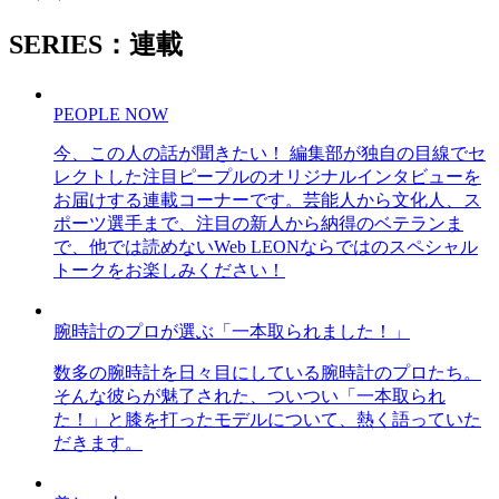
SERIES：連載
PEOPLE NOW
今、この人の話が聞きたい！ 編集部が独自の目線でセ
レクトした注目ピープルのオリジナルインタビューを
お届けする連載コーナーです。芸能人から文化人、ス
ポーツ選手まで、注目の新人から納得のベテランま
で、他では読めないWeb LEONならではのスペシャル
トークをお楽しみください！
腕時計のプロが選ぶ「一本取られました！」
数多の腕時計を日々目にしている腕時計のプロたち。
そんな彼らが魅了された、ついつい「一本取られ
た！」と膝を打ったモデルについて、熱く語っていた
だきます。