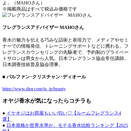
よ」（MAHOさん）
※掲載商品はすべて税込み価格です
フレグランスアドバイザー MAHOさん
香水の魅力を伝える巧みな話術と表現力で、メディアやセミ
ナーでの情報発信、トレーニングサポートなどに携わる。フ
レグランスカウンセリングの先駆者で、予約制のプライベー
トサロンは男女から人気。日本フレグランス協会常任講師。
日本調香技術普及協会理事。
■ パルファン･クリスチャン･ディオール
https://www.dior.com/ja_jp/beauty
オヤジ香水が気になったらコチラも
●
イケオジはお部屋もいい匂い♡【ルームフレグランス4
選】
●
日本規格か世界水準か。モテる香水比較ランキング【2025