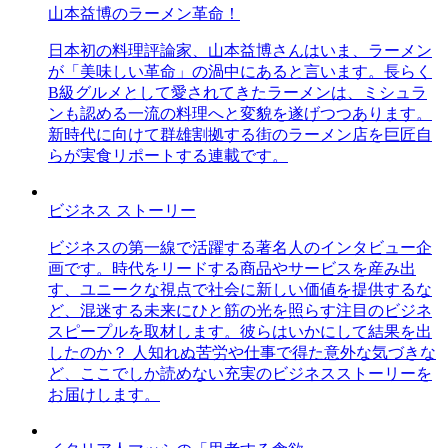
山本益博のラーメン革命！
日本初の料理評論家、山本益博さんはいま、ラーメン
が「美味しい革命」の渦中にあると言います。長らく
B級グルメとして愛されてきたラーメンは、ミシュラ
ンも認める一流の料理へと変貌を遂げつつあります。
新時代に向けて群雄割拠する街のラーメン店を巨匠自
らが実食リポートする連載です。
ビジネス ストーリー
ビジネスの第一線で活躍する著名人のインタビュー企
画です。時代をリードする商品やサービスを産み出
す、ユニークな視点で社会に新しい価値を提供するな
ど、混迷する未来にひと筋の光を照らす注目のビジネ
スピープルを取材します。彼らはいかにして結果を出
したのか？ 人知れぬ苦労や仕事で得た意外な気づきな
ど、ここでしか読めない充実のビジネスストーリーを
お届けします。