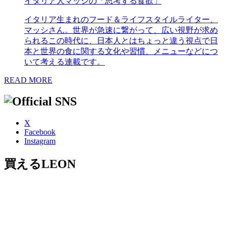
イタリア人マッシの「思考する食欲」
イタリア生まれのフード＆ライフスタイルライター、
マッシさん。世界が急速に繋がって、広い視野が求め
られるこの時代に、日本人とはちょっと違う視点で日
本と世界の食に関する文化や習慣、メニューなどにつ
いて考える連載です。
READ MORE
X
Facebook
Instagram
買えるLEON