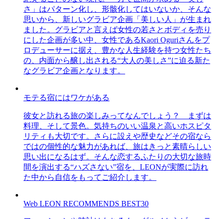
さ」はパターン化し、形骸化してはいないか、そんな
思いから、新しいグラビア企画「美しい人」が生まれ
ました。グラビアと言えば女性の若さとボディを売り
にした企画が多い中、女性であるKaori Oguriさんをプ
ロデューサーに据え、豊かな人生経験を持つ女性たち
の、内面から醸し出される“大人の美しさ”に迫る新た
なグラビア企画となります。
モテる宿にはワケがある
彼女と訪れる旅の楽しみってなんでしょう？ まずは
料理、そして景色。気持ちのいい温泉と高いホスピタ
リティも大切です。さらに設えや歴史などその宿なら
ではの個性的な魅力があれば、旅はきっと素晴らしい
思い出になるはず。そんな恋するふたりの大切な旅時
間を演出する“ハズさない”宿を、LEONが実際に訪れ
た中から自信をもってご紹介します。
Web LEON RECOMMENDS BEST30