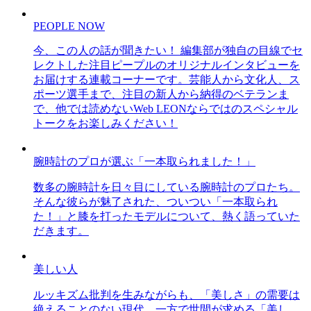
PEOPLE NOW
今、この人の話が聞きたい！ 編集部が独自の目線でセ
レクトした注目ピープルのオリジナルインタビューを
お届けする連載コーナーです。芸能人から文化人、ス
ポーツ選手まで、注目の新人から納得のベテランま
で、他では読めないWeb LEONならではのスペシャル
トークをお楽しみください！
腕時計のプロが選ぶ「一本取られました！」
数多の腕時計を日々目にしている腕時計のプロたち。
そんな彼らが魅了された、ついつい「一本取られ
た！」と膝を打ったモデルについて、熱く語っていた
だきます。
美しい人
ルッキズム批判を生みながらも、「美しさ」の需要は
絶えることのない現代。一方で世間が求める「美し