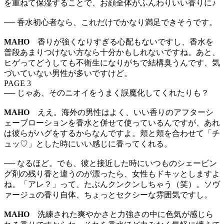
を重ねて保湿することで、お顔全体がふんわりいい香りに♪
── 香水初心者なら、これだけでかなり満足できそうです。
MAHO
香りが強くなりすぎる心配もないですし、香水を
普段あまりつけない方なら十分かもしれないですね。あと、
ヒゲってどうしても不衛生になりがちで結構臭うんです、気
づいていない男性が多いですけど。
PAGE 3
── じゃあ、そのニオイをうまく誤魔化してくれたりも？
MAHO
ええ。海外の男性はよく、いい香りのアフターシ
ェーブローションを香水と併せて使っているんですが、あれ
は彼らがハグをするからなんですよ。頬と頬を合わせて「チ
ュッ♡」とした時にいい感じに香ってくれる。
── なるほど。でも、彼と接近した時にいつものシェービン
グ剤の残り香と違うのが漂ったら、女性もドキッとしますよ
ね。「アレ？」って、たぶんクンクンしちゃう（笑）。ソヴ
ァージュの香り自体、ちょっとセクシーな雰囲気ですし。
MAHO
洗練された爽やかさと力強さの中に色気が感じら