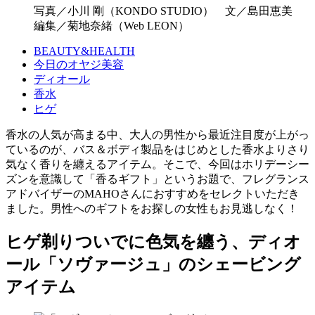
写真／小川 剛（KONDO STUDIO） 文／島田恵美
編集／菊地奈緒（Web LEON）
BEAUTY&HEALTH
今日のオヤジ美容
ディオール
香水
ヒゲ
香水の人気が高まる中、大人の男性から最近注目度が上がっ
ているのが、バス＆ボディ製品をはじめとした香水よりさり
気なく香りを纏えるアイテム。そこで、今回はホリデーシー
ズンを意識して「香るギフト」というお題で、フレグランス
アドバイザーのMAHOさんにおすすめをセレクトいただき
ました。男性へのギフトをお探しの女性もお見逃しなく！
ヒゲ剃りついでに色気を纏う、ディオ
ール「ソヴァージュ」のシェービング
アイテム