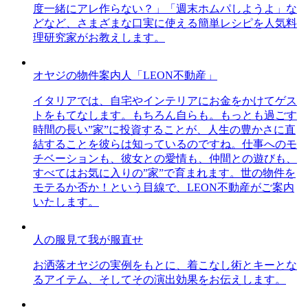
度一緒にアレ作らない？」「週末ホムパしようよ」な
どなど、さまざまな口実に使える簡単レシピを人気料
理研究家がお教えします。
オヤジの物件案内人「LEON不動産」
イタリアでは、自宅やインテリアにお金をかけてゲス
トをもてなします。もちろん自らも。もっとも過ごす
時間の長い”家”に投資することが、人生の豊かさに直
結することを彼らは知っているのですね。仕事へのモ
チベーションも、彼女との愛情も、仲間との遊びも、
すべてはお気に入りの”家”で育まれます。世の物件を
モテるか否か！という目線で、LEON不動産がご案内
いたします。
人の服見て我が服直せ
お洒落オヤジの実例をもとに、着こなし術とキーとな
るアイテム、そしてその演出効果をお伝えします。