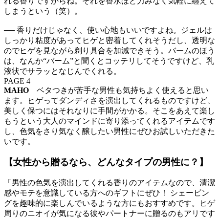
れる香りですからね。それを香水ほど力みなく気軽に纏えて
しまうという（笑）。
── 香りだけじゃなく、使い心地もいいですよね。ジェルは
しっかり粘度があってヒゲと密着してくれそうだし、透明な
のでヒゲを見ながら剃り具合を加減できそう。バームのほう
は、なんか“バーム”と聞くとコッテリしてそうですけど、乳
液状でサラッとなじんでくれる。
PAGE 4
MAHO
ベタつきが苦手な男性も気持ちよく使えると思い
ます。ヒゲってダンディさを演出してくれるものですけど、
美しく保つにはそれなりに手間がかかる。そこをあえて楽し
もうという大人のマインドに寄り添ってくれるアイテムです
し、色気をさり気なく醸したい男性にぜひお試しいただきた
いです。
【女性から贈るなら、どんなタイプの男性に？】
「男性の色気を演出してくれる香りのアイテムなので、清潔
感やモテを意識している方へのギフトにぜひ！ シェービン
グを趣味的に楽しんでいるような方にもおすすめです。ヒゲ
周りのニオイが気になる彼やパートナーに贈るのもアリです