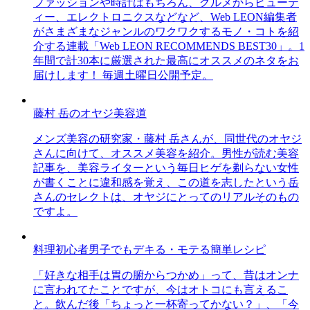
ファッションや時計はもちろん、グルメからビューテ
ィー、エレクトロニクスなどなど、Web LEON編集者
がさまざまなジャンルのワクワクするモノ・コトを紹
介する連載「Web LEON RECOMMENDS BEST30」。1
年間で計30本に厳選された最高にオススメのネタをお
届けします！ 毎週土曜日公開予定。
藤村 岳のオヤジ美容道
メンズ美容の研究家・藤村 岳さんが、同世代のオヤジ
さんに向けて、オススメ美容を紹介。男性が読む美容
記事を、美容ライターという毎日ヒゲを剃らない女性
が書くことに違和感を覚え、この道を志したという岳
さんのセレクトは、オヤジにとってのリアルそのもの
ですよ。
料理初心者男子でもデキる・モテる簡単レシピ
「好きな相手は胃の腑からつかめ」って、昔はオンナ
に言われてたことですが、今はオトコにも言えるこ
と。飲んだ後「ちょっと一杯寄ってかない？」、「今