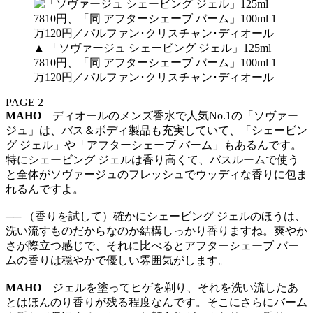
▲ 「ソヴァージュ シェービング ジェル」125ml
7810円、「同 アフターシェーブ バーム」100ml 1
万120円／パルファン･クリスチャン･ディオール
PAGE 2
MAHO
ディオールのメンズ香水で人気No.1の「ソヴァー
ジュ」は、バス＆ボディ製品も充実していて、「シェービン
グ ジェル」や「アフターシェーブ バーム」もあるんです。
特にシェービング ジェルは香り高くて、バスルームで使う
と全体がソヴァージュのフレッシュでウッディな香りに包ま
れるんですよ。
── （香りを試して）確かにシェービング ジェルのほうは、
洗い流すものだからなのか結構しっかり香りますね。爽やか
さが際立つ感じで、それに比べるとアフターシェーブ バー
ムの香りは穏やかで優しい雰囲気がします。
MAHO
ジェルを塗ってヒゲを剃り、それを洗い流したあ
とはほんのり香りが残る程度なんです。そこにさらにバーム