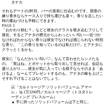
タナカ
それもデートの2軒目、バーの直前に仕込むのです。固形の
練り香水ならケース入りで持ち運びも楽々。香りを足したい
時の重ねづけも手軽にできます。
PAGE 3
「おかわり頼む？」などと彼女のグラスを覗き込むフリして
接近。するとアナタの襟元からふわっといい匂い──近づか
なければわからない香りは彼女でなければ感じられない特別
な香り。「この香りを知っているのは私だけ!?」とアナタに
クラッとくるかも。
彼女に「なんだかいい匂い♡」なんて言わせたらシメたも
の。「実はね」とポケットから取り出して見せれば、会話も
盛り上がり……彼女が気に入っている様子ならそのまま「あ
げるよ」なーんてプレゼントするのも、アナタの株を上げこ
そすれ下げることはないでしょう。
▲ 手に持ったソリッドパフュームは下と同じ。