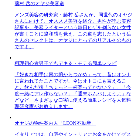
藤村 岳のオヤジ美容道
メンズ美容の研究家・藤村 岳さんが、同世代のオヤジ
さんに向けて、オススメ美容を紹介。男性が読む美容
記事を、美容ライターという毎日ヒゲを剃らない女性
が書くことに違和感を覚え、この道を志したという岳
さんのセレクトは、オヤジにとってのリアルそのもの
ですよ。
料理初心者男子でもデキる・モテる簡単レシピ
「好きな相手は胃の腑からつかめ」って、昔はオンナ
に言われてたことですが、今はオトコにも言えるこ
と。飲んだ後「ちょっと一杯寄ってかない？」、「今
度一緒にアレ作らない？」「週末ホムパしようよ」な
どなど、さまざまな口実に使える簡単レシピを人気料
理研究家がお教えします。
オヤジの物件案内人「LEON不動産」
イタリアでは、自宅やインテリアにお金をかけてゲス