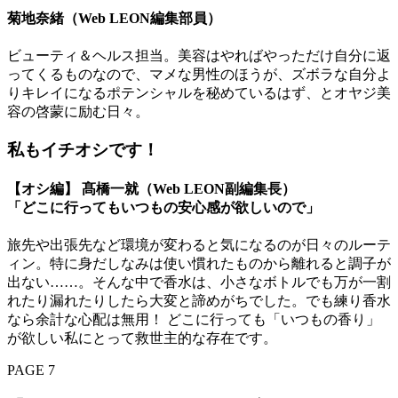
菊地奈緒（Web LEON編集部員）
ビューティ＆ヘルス担当。美容はやればやっただけ自分に返
ってくるものなので、マメな男性のほうが、ズボラな自分よ
りキレイになるポテンシャルを秘めているはず、とオヤジ美
容の啓蒙に励む日々。
私もイチオシです！
【オシ編】 髙橋一就（Web LEON副編集長）
「どこに行ってもいつもの安心感が欲しいので」
旅先や出張先など環境が変わると気になるのが日々のルーテ
ィン。特に身だしなみは使い慣れたものから離れると調子が
出ない……。そんな中で香水は、小さなボトルでも万が一割
れたり漏れたりしたら大変と諦めがちでした。でも練り香水
なら余計な心配は無用！ どこに行っても「いつもの香り」
が欲しい私にとって救世主的な存在です。
PAGE 7