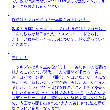
で、他では読めないWeb LEONならではのスペシャル
トークをお楽しみください！
腕時計のプロが選ぶ「一本取られました！」
数多の腕時計を日々目にしている腕時計のプロたち。
そんな彼らが魅了された、ついつい「一本取られ
た！」と膝を打ったモデルについて、熱く語っていた
だきます。
美しい人
ルッキズム批判を生みながらも、「美しさ」の需要は
絶えることのない現代。一方で世間が求める「美し
さ」はパターン化し、形骸化してはいないか、そんな
思いから、新しいグラビア企画「美しい人」が生まれ
ました。グラビアと言えば女性の若さとボディを売り
にした企画が多い中、女性であるKaori Oguriさんをプ
ロデューサーに据え、豊かな人生経験を持つ女性たち
の、内面から醸し出される“大人の美しさ”に迫る新た
なグラビア企画となります。