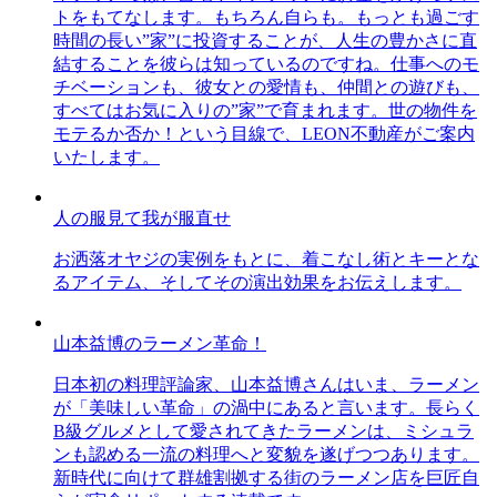
トをもてなします。もちろん自らも。もっとも過ごす
時間の長い”家”に投資することが、人生の豊かさに直
結することを彼らは知っているのですね。仕事へのモ
チベーションも、彼女との愛情も、仲間との遊びも、
すべてはお気に入りの”家”で育まれます。世の物件を
モテるか否か！という目線で、LEON不動産がご案内
いたします。
人の服見て我が服直せ
お洒落オヤジの実例をもとに、着こなし術とキーとな
るアイテム、そしてその演出効果をお伝えします。
山本益博のラーメン革命！
日本初の料理評論家、山本益博さんはいま、ラーメン
が「美味しい革命」の渦中にあると言います。長らく
B級グルメとして愛されてきたラーメンは、ミシュラ
ンも認める一流の料理へと変貌を遂げつつあります。
新時代に向けて群雄割拠する街のラーメン店を巨匠自