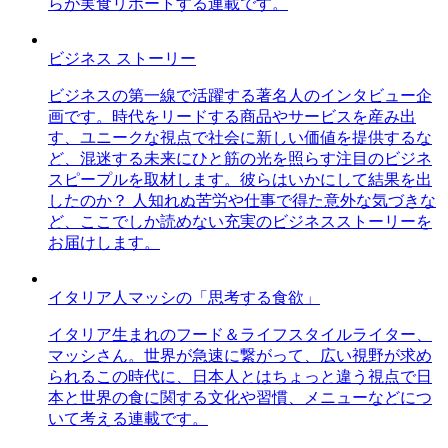
らが実食リポートする連載です。
ビジネス ストーリー
ビジネスの第一線で活躍する著名人のインタビュー企
画です。時代をリードする商品やサービスを産み出
す、ユニークな視点で社会に新しい価値を提供するな
ど、混迷する未来にひと筋の光を照らす注目のビジネ
スピープルを取材します。彼らはいかにして結果を出
したのか？ 人知れぬ苦労や仕事で得た意外な気づきな
ど、ここでしか読めない充実のビジネスストーリーを
お届けします。
イタリア人マッシの「思考する食欲」
イタリア生まれのフード＆ライフスタイルライター、
マッシさん。世界が急速に繋がって、広い視野が求め
られるこの時代に、日本人とはちょっと違う視点で日
本と世界の食に関する文化や習慣、メニューなどにつ
いて考える連載です。