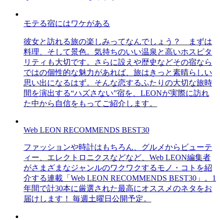
モテる宿にはワケがある
彼女と訪れる旅の楽しみってなんでしょう？ まずは
料理、そして景色。気持ちのいい温泉と高いホスピタ
リティも大切です。さらに設えや歴史などその宿なら
ではの個性的な魅力があれば、旅はきっと素晴らしい
思い出になるはず。そんな恋するふたりの大切な旅時
間を演出する“ハズさない”宿を、LEONが実際に訪れ
た中から自信をもってご紹介します。
Web LEON RECOMMENDS BEST30
ファッションや時計はもちろん、グルメからビューテ
ィー、エレクトロニクスなどなど、Web LEON編集者
がさまざまなジャンルのワクワクするモノ・コトを紹
介する連載「Web LEON RECOMMENDS BEST30」。1
年間で計30本に厳選された最高にオススメのネタをお
届けします！ 毎週土曜日公開予定。