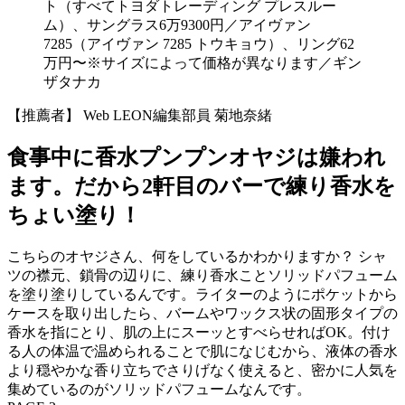
ト（すべてトヨダトレーディング プレスルー
ム）、サングラス6万9300円／アイヴァン
7285（アイヴァン 7285 トウキョウ）、リング62
万円〜※サイズによって価格が異なります／ギン
ザタナカ
【推薦者】 Web LEON編集部員 菊地奈緒
食事中に香水プンプンオヤジは嫌われ
ます。だから2軒目のバーで練り香水を
ちょい塗り！
こちらのオヤジさん、何をしているかわかりますか？ シャ
ツの襟元、鎖骨の辺りに、練り香水ことソリッドパフューム
を塗り塗りしているんです。ライターのようにポケットから
ケースを取り出したら、バームやワックス状の固形タイプの
香水を指にとり、肌の上にスーッとすべらせればOK。付け
る人の体温で温められることで肌になじむから、液体の香水
より穏やかな香り立ちでさりげなく使えると、密かに人気を
集めているのがソリッドパフュームなんです。