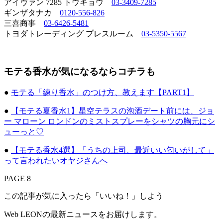
アイヴァン 7285 トウキョウ
03-3409-7285
ギンザタナカ
0120-556-826
三喜商事
03-6426-5481
トヨダトレーディング プレスルーム
03-5350-5567
モテる香水が気になるならコチラも
●
モテる「練り香水」のつけ方、教えます【PART1】
●
【モテる夏香水1】星空テラスの泡酒デート前には、ジョ
ー マローン ロンドンのミストスプレーをシャツの胸元にシ
ューっと♡
●
【モテる香水4選】「うちの上司、最近いい匂いがして」
って言われたいオヤジさんへ
PAGE 8
この記事が気に入ったら「いいね！」しよう
Web LEONの最新ニュースをお届けします。