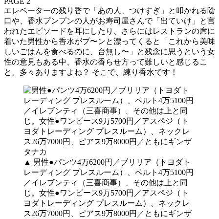
PAGE 2
エレベーターの残り香で「あの人、つけすぎ」と叩かれる陰
口や、香水プンプンの人がお寿司屋さんで「出ていけ」と言
われたエピソードを耳にしたり、さらにはレストランの席に
着いた男性から香水がプ〜ンと漂ってくると「これから美味
しいごはんを食べるのに、台無し〜」と残念に思うという女
性の意見もある中、香水の香らせ方って難しいと感じるこ
と、多々ありますよね？ そこで、練り香水です！
▲ 男性●パンツ4万6200円／ブリリア（トヨダト
レーディング プレスルーム）、ベルト4万5100円
／イレブンティ（三喜商事）、その他は上と同
じ。女性●ワンピース9万5700円／アスペジ（ト
ヨダトレーディング プレスルーム）、ネックレ
ス26万7000円、ピアス9万8000円／ともにギンザ