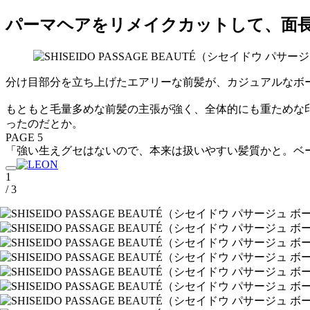
パーマヘアをリメイクカットして、面
分け目部分を立ち上げたエアリーな前髪が、カジュアルなボ
もともと毛量多めな前髪の主張が強く、全体的にも重ためな
ったのだとか。
PAGE 5
「強い生えグセはないので、本来は扱いやすい髪質かと。ベ
1
/ 3