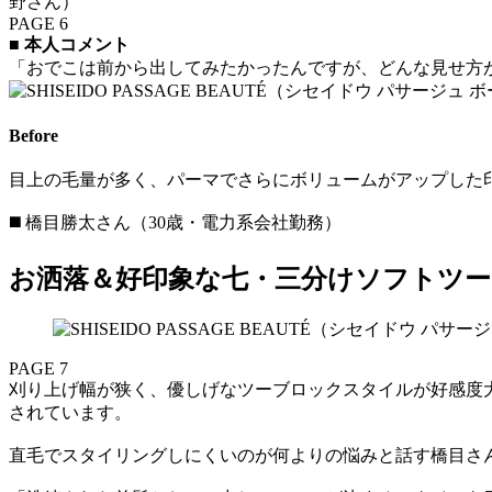
野さん）
PAGE 6
■
本人コメント
「おでこは前から出してみたかったんですが、どんな見せ方
Before
目上の毛量が多く、パーマでさらにボリュームがアップした
◼️ 橋目勝太さん（30歳・電力系会社勤務）
お洒落＆好印象な七・三分けソフトツ
PAGE 7
刈り上げ幅が狭く、優しげなツーブロックスタイルが好感度
されています。
直毛でスタイリングしにくいのが何よりの悩みと話す橋目さ