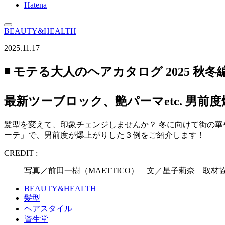
Hatena
BEAUTY&HEALTH
2025.11.17
◾️ モテる大人のヘアカタログ 2025 秋冬編 
最新ツーブロック、艶パーマetc. 男前
髪型を変えて、印象チェンジしませんか？ 冬に向けて街の華
ーテ」で、男前度が爆上がりした３例をご紹介します！
CREDIT :
写真／前田一樹（MAETTICO） 文／星子莉奈 取材協
BEAUTY&HEALTH
髪型
ヘアスタイル
資生堂