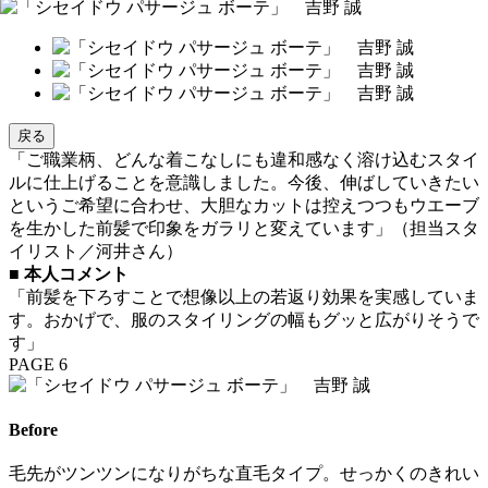
戻る
「ご職業柄、どんな着こなしにも違和感なく溶け込むスタイ
ルに仕上げることを意識しました。今後、伸ばしていきたい
というご希望に合わせ、大胆なカットは控えつつもウエーブ
を生かした前髪で印象をガラリと変えています」（担当スタ
イリスト／河井さん）
■
本人コメント
「前髪を下ろすことで想像以上の若返り効果を実感していま
す。おかげで、服のスタイリングの幅もグッと広がりそうで
す」
PAGE 6
Before
毛先がツンツンになりがちな直毛タイプ。せっかくのきれい