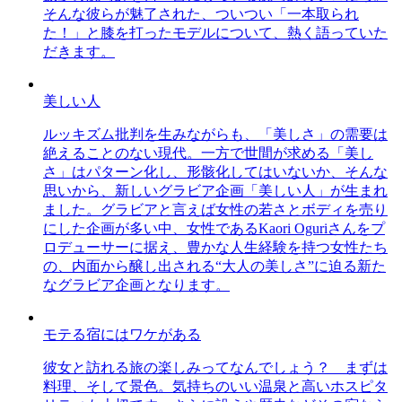
そんな彼らが魅了された、ついつい「一本取られ
た！」と膝を打ったモデルについて、熱く語っていた
だきます。
美しい人
ルッキズム批判を生みながらも、「美しさ」の需要は
絶えることのない現代。一方で世間が求める「美し
さ」はパターン化し、形骸化してはいないか、そんな
思いから、新しいグラビア企画「美しい人」が生まれ
ました。グラビアと言えば女性の若さとボディを売り
にした企画が多い中、女性であるKaori Oguriさんをプ
ロデューサーに据え、豊かな人生経験を持つ女性たち
の、内面から醸し出される“大人の美しさ”に迫る新た
なグラビア企画となります。
モテる宿にはワケがある
彼女と訪れる旅の楽しみってなんでしょう？ まずは
料理、そして景色。気持ちのいい温泉と高いホスピタ