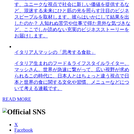
す、ユニークな視点で社会に新しい価値を提供するな
ど、混迷する未来にひと筋の光を照らす注目のビジネ
スピープルを取材します。彼らはいかにして結果を出
したのか？ 人知れぬ苦労や仕事で得た意外な気づきな
ど、ここでしか読めない充実のビジネスストーリーを
お届けします。
イタリア人マッシの「思考する食欲」
イタリア生まれのフード＆ライフスタイルライター、
マッシさん。世界が急速に繋がって、広い視野が求め
られるこの時代に、日本人とはちょっと違う視点で日
本と世界の食に関する文化や習慣、メニューなどにつ
いて考える連載です。
READ MORE
X
Facebook