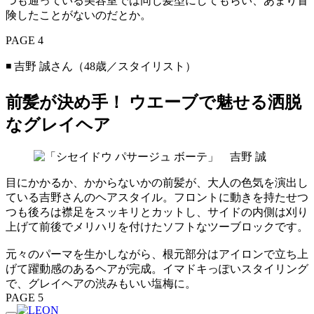
つも通っている美容室では同じ髪型にしてもらい、あまり冒
険したことがないのだとか。
PAGE 4
◾️ 吉野 誠さん（48歳／スタイリスト）
前髪が決め手！ ウエーブで魅せる洒脱
なグレイヘア
目にかかるか、かからないかの前髪が、大人の色気を演出し
ている吉野さんのヘアスタイル。フロントに動きを持たせつ
つも後ろは襟足をスッキリとカットし、サイドの内側は刈り
上げて前後でメリハリを付けたソフトなツーブロックです。
元々のパーマを生かしながら、根元部分はアイロンで立ち上
げて躍動感のあるヘアが完成。イマドキっぽいスタイリング
で、グレイヘアの渋みもいい塩梅に。
PAGE 5