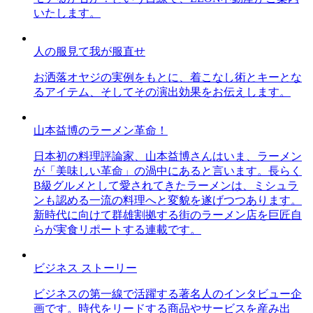
いたします。
人の服見て我が服直せ
お洒落オヤジの実例をもとに、着こなし術とキーとな
るアイテム、そしてその演出効果をお伝えします。
山本益博のラーメン革命！
日本初の料理評論家、山本益博さんはいま、ラーメン
が「美味しい革命」の渦中にあると言います。長らく
B級グルメとして愛されてきたラーメンは、ミシュラ
ンも認める一流の料理へと変貌を遂げつつあります。
新時代に向けて群雄割拠する街のラーメン店を巨匠自
らが実食リポートする連載です。
ビジネス ストーリー
ビジネスの第一線で活躍する著名人のインタビュー企
画です。時代をリードする商品やサービスを産み出