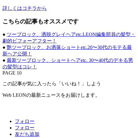
詳しくはコチラから
こちらの記事もオススメです
●
ツーブロック、洒脱グレイヘアetc.LEON編集部員の髪型・
劇的ビフォーアフター！
●
艶ツーブロック、お洒落ショートetc.20〜30代のモテる最
新ヘア公開！
●
最新ツーブロック、ショートヘアetc. 30〜40代のデキる男
の髪型はコレ！
PAGE 10
この記事が気に入ったら「いいね！」しよう
Web LEONの最新ニュースをお届けします。
フォロー
フォロー
友だち追加