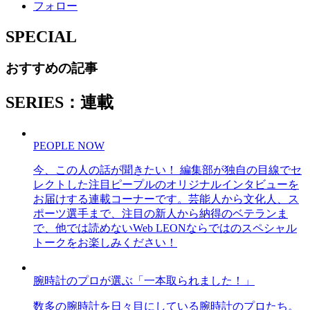
フォロー
SPECIAL
おすすめの記事
SERIES：連載
PEOPLE NOW
今、この人の話が聞きたい！ 編集部が独自の目線でセ
レクトした注目ピープルのオリジナルインタビューを
お届けする連載コーナーです。芸能人から文化人、ス
ポーツ選手まで、注目の新人から納得のベテランま
で、他では読めないWeb LEONならではのスペシャル
トークをお楽しみください！
腕時計のプロが選ぶ「一本取られました！」
数多の腕時計を日々目にしている腕時計のプロたち。