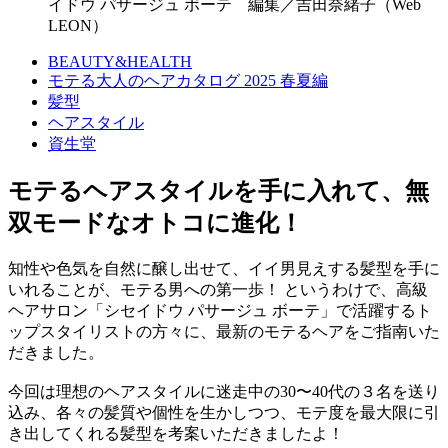
イドウ パサージュ ボーテ 編集／吉田奈緒子（Web
LEON）
BEAUTY&HEALTH
モテる大人のヘアカタログ 2025 春夏編
髪型
ヘアスタイル
資生堂
モテるヘアスタイルを手に入れて、無
双モードなオトコに進化！
知性や色気を自然に醸し出せて、イイ男見えする髪型を手に
いれることが、モテる男への第一歩！ というわけで、高級
ヘアサロン「シセイドウ パサージュ ボーテ」で活躍するト
ップスタイリストの方々に、最新のモテるヘアをご指南いた
だきました。
今回は理想のヘアスタイルに迷走中の30〜40代の３名を送り
込み、各々の髪質や個性を生かしつつ、モテ度を最大限に引
き出してくれる髪型を考案いただきましたよ！