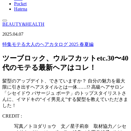
Pocket
Hatena
BEAUTY&HEALTH
2025.04.07
特集
モテる大人のヘアカタログ 2025 春夏編
ツーブロック、ウルフカットetc.30〜40
代のモテる最新ヘアはコレ！
髪型のアップデイト、できていますか？ 自分の魅力を最大
限に引き出すヘアスタイルとは一体……!? 高級ヘアサロン
「シセイドウ パサージュ ボーテ」のトップスタイリストさ
んに、イマドキの“イイ男見え”する髪型を教えていただきま
した！
CREDIT :
写真／トヨダリョウ 文／星子莉奈 取材協力／シセ