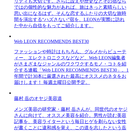
リティも大切です。さらに設えや歴史などその宿なら
ではの個性的な魅力があれば、旅はきっと素晴らしい
思い出になるはず。そんな恋するふたりの大切な旅時
間を演出する“ハズさない”宿を、LEONが実際に訪れ
た中から自信をもってご紹介します。
Web LEON RECOMMENDS BEST30
ファッションや時計はもちろん、グルメからビューテ
ィー、エレクトロニクスなどなど、Web LEON編集者
がさまざまなジャンルのワクワクするモノ・コトを紹
介する連載「Web LEON RECOMMENDS BEST30」。1
年間で計30本に厳選された最高にオススメのネタをお
届けします！ 毎週土曜日公開予定。
藤村 岳のオヤジ美容道
メンズ美容の研究家・藤村 岳さんが、同世代のオヤジ
さんに向けて、オススメ美容を紹介。男性が読む美容
記事を、美容ライターという毎日ヒゲを剃らない女性
が書くことに違和感を覚え、この道を志したという岳