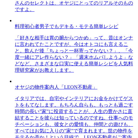
さんのセレクトは、オヤジにとってのリアルそのもの
ですよ。
料理初心者男子でもデキる・モテる簡単レシピ
「好きな相手は胃の腑からつかめ」って、昔はオンナ
に言われてたことですが、今はオトコにも言えるこ
と。飲んだ後「ちょっと一杯寄ってかない？」、「今
度一緒にアレ作らない？」「週末ホムパしようよ」な
どなど、さまざまな口実に使える簡単レシピを人気料
理研究家がお教えします。
オヤジの物件案内人「LEON不動産」
イタリアでは、自宅やインテリアにお金をかけてゲス
トをもてなします。もちろん自らも。もっとも過ごす
時間の長い”家”に投資することが、人生の豊かさに直
結することを彼らは知っているのですね。仕事へのモ
チベーションも、彼女との愛情も、仲間との遊びも、
すべてはお気に入りの”家”で育まれます。世の物件を
モテるか否か！という目線で、LEON不動産がご案内