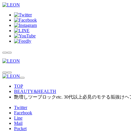
TOP
BEAUTY&HEALTH
艶増しツーブロックetc. 30代以上必見のモテる垢抜けヘ
Twitter
Facebook
Line
Mail
Pocket