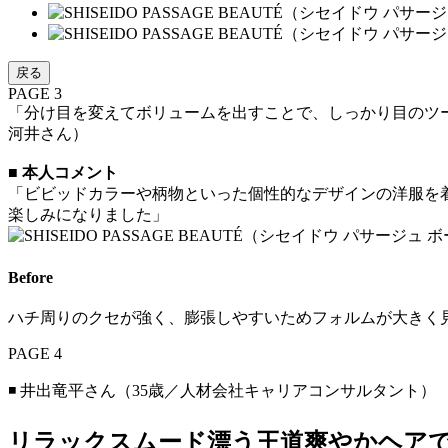
戻る
PAGE 3
「分け目を変えてボリュームを出すことで、しっかり目のツ
河井さん）
■
本人コメント
「ビビッドカラーや柄物といった個性的なデザインの洋服を
楽しみになりました」
Before
ハチ周りのクセが強く、膨張しやすいためフォルムが大きく
PAGE 4
◾️ 井出竜平さん（35歳／人材会社キャリアコンサルタント）
リラックスムード漂う王道爽やかヘアで