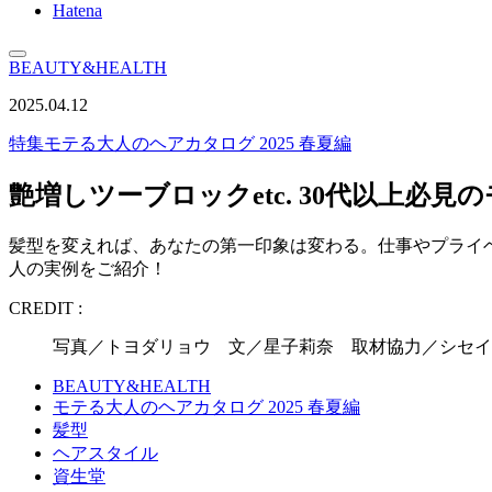
Hatena
BEAUTY&HEALTH
2025.04.12
特集
モテる大人のヘアカタログ 2025 春夏編
艶増しツーブロックetc. 30代以上必見
髪型を変えれば、あなたの第一印象は変わる。仕事やプライ
人の実例をご紹介！
CREDIT :
写真／トヨダリョウ 文／星子莉奈 取材協力／シセイドウ
BEAUTY&HEALTH
モテる大人のヘアカタログ 2025 春夏編
髪型
ヘアスタイル
資生堂