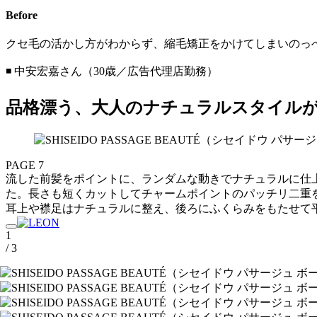
Before
クセ毛の活かし方がわからず、縮毛矯正をかけてしまいのっ
◾️ 中安宏嘉さん（30歳／広告代理店勤務）
品格漂う、大人のナチュラルスタイル
PAGE 7
流した前髪をポイントに、ランダムな動きでナチュラルに仕
た。長さも短くカットしてチャームポイントのパッチリ二重
耳上や襟足はナチュラルに整え、後ろにふくらみをもたせて平
1
/ 3