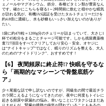
ェノールやマグネシウム、鉄分、各種ビタミン類が豊富なん
です。確かにこちらを寝る1～2時間前に飲むと穏やかな眠気
が訪れる気が。有機JAS認証を受けたタルトチェリーだけを
約4.8倍に濃縮し、水も砂糖もいっさい加えないのがありが
たい。
1袋に約470粒＝1200g分のチェリーが詰まっていて、大さじ1
杯で45粒分をまるごとチャージ可能です。しかも残留農薬検
査727項目をすべてクリアしており安心・安全。オヤジに
は“ナイトキャップ”ではなく、眠りのリズムを整える、大人
のための“ナイトドリンク”、おすすめです！
【6】 夜間頻尿に終止符!? 快眠を守るな
ら「画期的なマシーンで骨盤底筋ケ
ア」
少々尾籠な話で申し訳ないのですが、同級生の間で最近チラ
ホラ聞こえるようになってきたのが、夜中に何度もトイレに
起きる頻尿や尿漏れの悩み。幸いなことにワタクシはまだあ
りませんが、腎臓や膀胱の病気が隠れていることもあるの