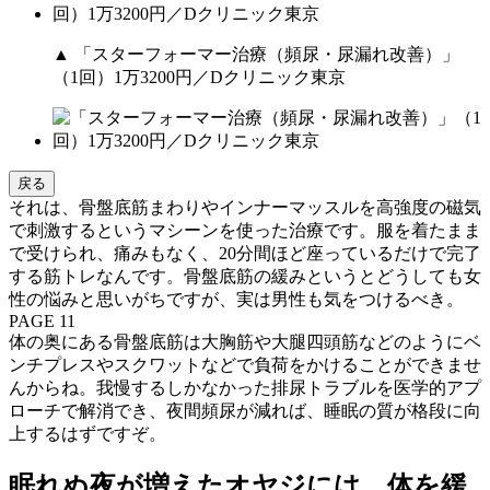
▲ 「スターフォーマー治療（頻尿・尿漏れ改善）」
（1回）1万3200円／Dクリニック東京
戻る
それは、骨盤底筋まわりやインナーマッスルを高強度の磁気
で刺激するというマシーンを使った治療です。服を着たまま
で受けられ、痛みもなく、20分間ほど座っているだけで完了
する筋トレなんです。骨盤底筋の緩みというとどうしても女
性の悩みと思いがちですが、実は男性も気をつけるべき。
PAGE 11
体の奥にある骨盤底筋は大胸筋や大腿四頭筋などのようにベ
ンチプレスやスクワットなどで負荷をかけることができませ
んからね。我慢するしかなかった排尿トラブルを医学的アプ
ローチで解消でき、夜間頻尿が減れば、睡眠の質が格段に向
上するはずですぞ。
眠れぬ夜が増えたオヤジには、体を緩