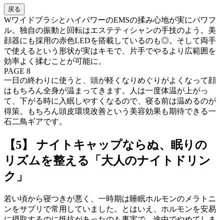
戻る
WワイドブラシとハイパワーのEMSの揉み心地が実にパワフ
ル。独自の振動と回転はエステティシャンの手技のよう。美
顔器にも採用の赤色LEDを搭載しているのも◎。そして両手
で使えるという形状が実はキモで、片手でやるより広範囲を
効率よく揉むことが可能に。
PAGE 8
一日の終わりに使うと、頭が軽くなりめぐりがよくなって顔
はもちろん全身が温まってきます。人は一度体温が上がっ
て、下がる時に入眠しやすくなるので、寝る前は温めるのが
得策。もちろん頭皮環境改善という美容効果も期待できる一
石二鳥ギアです。
【5】 ナイトキャップならぬ、眠りの
リズムを整える「大人のナイトドリン
ク」
若い頃から寝つきが悪く、一時期は睡眠ホルモンのメラトニ
ンをサプリで常用していました。とはいえ、ホルモンを安易
に摂取するのに抵抗があったのも事実で、途中でやめてしま