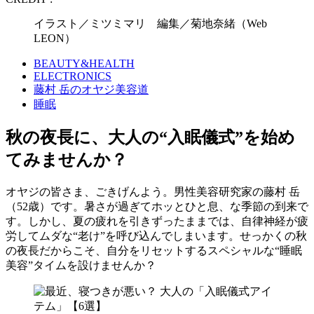
イラスト／ミツミマリ 編集／菊地奈緒（Web
LEON）
BEAUTY&HEALTH
ELECTRONICS
藤村 岳のオヤジ美容道
睡眠
秋の夜長に、大人の“入眠儀式”を始め
てみませんか？
オヤジの皆さま、ごきげんよう。男性美容研究家の藤村 岳
（52歳）です。暑さが過ぎてホッとひと息、な季節の到来で
す。しかし、夏の疲れを引きずったままでは、自律神経が疲
労してムダな“老け”を呼び込んでしまいます。せっかくの秋
の夜長だからこそ、自分をリセットするスペシャルな“睡眠
美容”タイムを設けませんか？