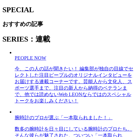
SPECIAL
おすすめの記事
SERIES：連載
PEOPLE NOW
今、この人の話が聞きたい！ 編集部が独自の目線でセ
レクトした注目ピープルのオリジナルインタビューを
お届けする連載コーナーです。芸能人から文化人、ス
ポーツ選手まで、注目の新人から納得のベテランま
で、他では読めないWeb LEONならではのスペシャル
トークをお楽しみください！
腕時計のプロが選ぶ「一本取られました！」
数多の腕時計を日々目にしている腕時計のプロたち。
そんな彼らが魅了された、ついつい「一本取られ