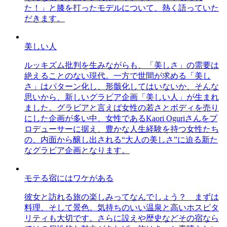
た！」と膝を打ったモデルについて、熱く語っていた
だきます。
美しい人
ルッキズム批判を生みながらも、「美しさ」の需要は
絶えることのない現代。一方で世間が求める「美し
さ」はパターン化し、形骸化してはいないか、そんな
思いから、新しいグラビア企画「美しい人」が生まれ
ました。グラビアと言えば女性の若さとボディを売り
にした企画が多い中、女性であるKaori Oguriさんをプ
ロデューサーに据え、豊かな人生経験を持つ女性たち
の、内面から醸し出される“大人の美しさ”に迫る新た
なグラビア企画となります。
モテる宿にはワケがある
彼女と訪れる旅の楽しみってなんでしょう？ まずは
料理、そして景色。気持ちのいい温泉と高いホスピタ
リティも大切です。さらに設えや歴史などその宿なら