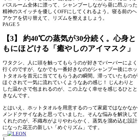
バスルーム全体に漂って、シャンプーしながら昼に昂ぶった
精神のスイッチを優しくOFFにしてくれるよう。寝る前のヘ
アケアを切り替えて、リズムを整えましょう。
PAGE 5
【3】 約40℃の蒸気が30分続く。心身と
もにほどける「癒やしのアイマスク」
ワタクシ、人に頭を触ってもらうのが好きでバーバーによく
行くのですが、なかでも一番好きなのがシャンプー後にホッ
トタオルを首元に当ててもらうあの瞬間。滞っていたものが
ほぐされて一気に流れていくようなあの感じ！ じんわりと
した温かさで包まれるのが、この上なく幸せを感じるひとと
きなんです。
とはいえ、ホットタオルを用意するのって家庭ではなかなか
メンドクサイなあと思っていました。そんな悩みを解決して
くれたのが、不織布がよりやわらかく、蒸気を溜め込む設計
になった花王の新しい「めぐりズム」です。
1