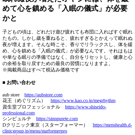
めて心を鎮める「入眠の儀式」が必要
かと
子どもの頃は、どれだけ遊び疲れても布団に入ればすぐ眠れ
たもの。しかし歳を重ねると、疲れすぎるとかえって眠れぬ
夜が増えます。そんな時こそ、香りでリラックスし、体を緩
め、心を鎮める「入眠の儀式」が必要なんです。それはもは
や単なる眠りの準備ではなく、自分をリセットし、健康と心
の余裕を取り戻すための最良の習慣になりますよ。
※掲載商品はすべて税込み価格です
■ お問い合わせ
aub store
https://aubstore.com
花王（めぐリズム）
https://www.kao.co.jp/megrhythm
資生堂プロフェッショナル
https://www.shiseido-
professional.com
シンピュルテ
https://sinnpurete.com
Dクリニック東京（スターフォーマー）
https://menshealth.d-
clinicgroup.jp/menu/starformerpro