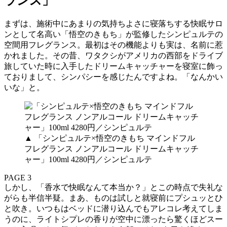
ランス」
まずは、施術中にあまりの気持ちよさに寝落ちする快眠サロ
ンとして名高い「悟空のきもち」が監修したシンピュルテの
空間用フレグランス。最初はその機能よりも実は、名前に惹
かれました。その昔、ワタクシがアメリカの西部をドライブ
旅していた時に入手したドリームキャッチャーを寝室に飾っ
ておりまして、シンパシーを感じたんですよね。「なんかい
いな」と。
▲ 「シンピュルテ×悟空のきもち マインドフル
フレグランス ノンアルコール ドリームキャッチ
ャー」100ml 4280円／シンピュルテ
PAGE 3
しかし、「香水で快眠なんて本当か？」とこの時点で失礼な
がらも半信半疑。まあ、ものは試しと就寝前にプシュッとひ
と吹き。いつもはベッドに潜り込んでもアレコレ考えてしま
うのに、ライトシプレの香りが空中に漂ったら驚くほどスー