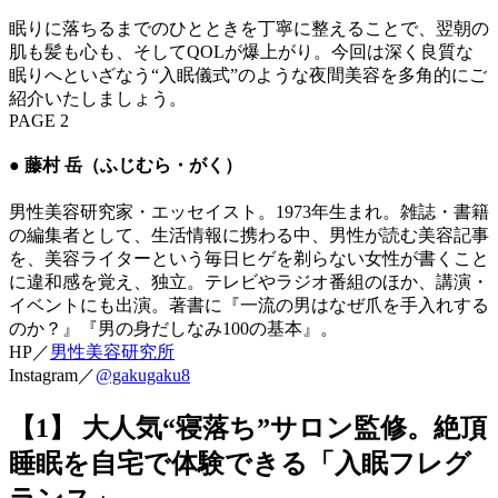
眠りに落ちるまでのひとときを丁寧に整えることで、翌朝の
肌も髪も心も、そしてQOLが爆上がり。今回は深く良質な
眠りへといざなう“入眠儀式”のような夜間美容を多角的にご
紹介いたしましょう。
PAGE 2
● 藤村 岳（ふじむら・がく）
男性美容研究家・エッセイスト。1973年生まれ。雑誌・書籍
の編集者として、生活情報に携わる中、男性が読む美容記事
を、美容ライターという毎日ヒゲを剃らない女性が書くこと
に違和感を覚え、独立。テレビやラジオ番組のほか、講演・
イベントにも出演。著書に『一流の男はなぜ爪を手入れする
のか？』『男の身だしなみ100の基本』。
HP／
男性美容研究所
Instagram／
@gakugaku8
【1】 大人気“寝落ち”サロン監修。絶頂
睡眠を自宅で体験できる「入眠フレグ