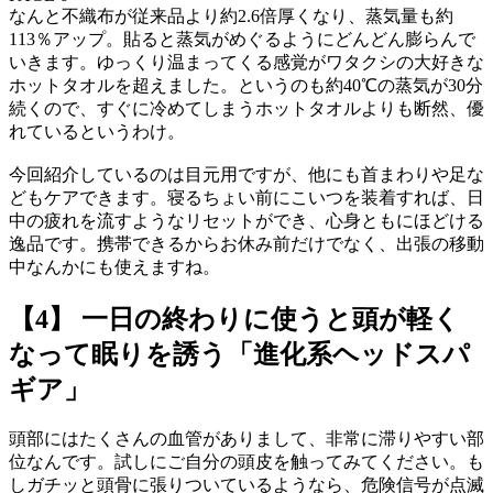
なんと不織布が従来品より約2.6倍厚くなり、蒸気量も約
113％アップ。貼ると蒸気がめぐるようにどんどん膨らんで
いきます。ゆっくり温まってくる感覚がワタクシの大好きな
ホットタオルを超えました。というのも約40℃の蒸気が30分
続くので、すぐに冷めてしまうホットタオルよりも断然、優
れているというわけ。
今回紹介しているのは目元用ですが、他にも首まわりや足な
どもケアできます。寝るちょい前にこいつを装着すれば、日
中の疲れを流すようなリセットができ、心身ともにほどける
逸品です。携帯できるからお休み前だけでなく、出張の移動
中なんかにも使えますね。
【4】 一日の終わりに使うと頭が軽く
なって眠りを誘う「進化系ヘッドスパ
ギア」
頭部にはたくさんの血管がありまして、非常に滞りやすい部
位なんです。試しにご自分の頭皮を触ってみてください。も
しガチッと頭骨に張りついているようなら、危険信号が点滅