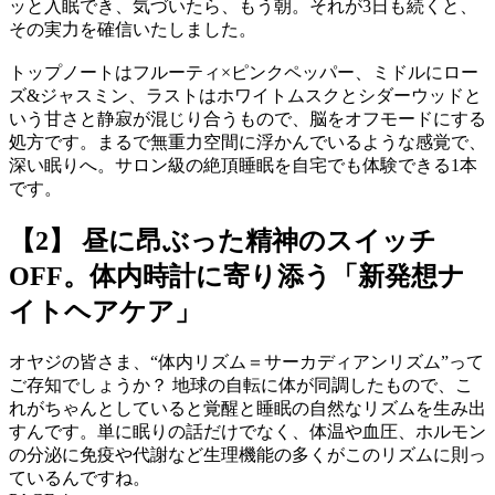
ッと入眠でき、気づいたら、もう朝。それが3日も続くと、
その実力を確信いたしました。
トップノートはフルーティ×ピンクペッパー、ミドルにロー
ズ&ジャスミン、ラストはホワイトムスクとシダーウッドと
いう甘さと静寂が混じり合うもので、脳をオフモードにする
処方です。まるで無重力空間に浮かんでいるような感覚で、
深い眠りへ。サロン級の絶頂睡眠を自宅でも体験できる1本
です。
【2】 昼に昂ぶった精神のスイッチ
OFF。体内時計に寄り添う「新発想ナ
イトヘアケア」
オヤジの皆さま、“体内リズム＝サーカディアンリズム”って
ご存知でしょうか？ 地球の自転に体が同調したもので、こ
れがちゃんとしていると覚醒と睡眠の自然なリズムを生み出
すんです。単に眠りの話だけでなく、体温や血圧、ホルモン
の分泌に免疫や代謝など生理機能の多くがこのリズムに則っ
ているんですね。