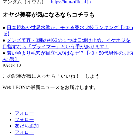
マンダム（イウム）
https://ium-official.jp
オヤジ美容が気になるならコチラも
●
日本規格か世界水準か。モテる香水比較ランキング【2025
版】
●
メンズ美容・3種の神器の１つは日焼け止め。イケオジを
目指すなら「プライマー」という手があります！
●
若い頃より毛穴が目立つのはなぜ？【40・50代男性の肌悩
み5選】
PAGE 12
この記事が気に入ったら「いいね！」しよう
Web LEONの最新ニュースをお届けします。
フォロー
フォロー
友だち追加
フォロー