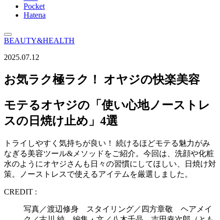
Pocket
Hatena
BEAUTY&HEALTH
2025.07.12
お気ラク極ラク！ オヤジの快楽美容
モテるオヤジの「使い心地ノーストレ
スの日焼け止め」4選
トライしやすく気持ちが良い！ 続けるほどモテる魅力がみ
なぎる美容ツール&メソッドをご紹介。今回は、洗顔や化粧
水のようにオヤジさんも日々の習慣にしてほしい、日焼け対
策。ノーストレスで使えるアイテムを厳選しました。
CREDIT :
写真／渡辺修身 スタイリング／四方章敬 ヘアメイ
ク／古川 純 編集・文／八木千晶、吉田幸次郎（とも