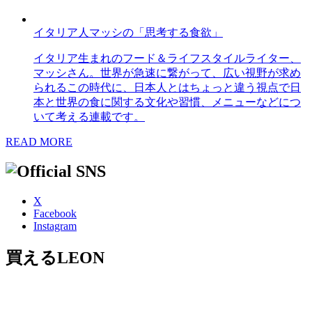
イタリア人マッシの「思考する食欲」
イタリア生まれのフード＆ライフスタイルライター、
マッシさん。世界が急速に繋がって、広い視野が求め
られるこの時代に、日本人とはちょっと違う視点で日
本と世界の食に関する文化や習慣、メニューなどにつ
いて考える連載です。
READ MORE
X
Facebook
Instagram
買えるLEON