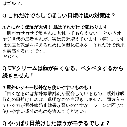
はゴルフ。
Q これだけでもしてほしい日焼け後の対策は？
A とにかく保湿が大切！ 肌はそれだけで変わります
「肌がカサカサで奥さんにも触ってもらえない！ というオ
ヤジ世代の患者さんが、実は最近増えています（笑）。まず
は炎症と乾燥を抑えるために保湿化粧水を。それだけで効果
を実感するはずです」
PAGE 3
Q UVクリームは顔が白くなる、ベタベタするから
続きません！
A 屋外レジャー以外なら使いやすいものも！
「白くなるのは紫外線散乱剤が配合しているもの。紫外線吸
収剤の日焼け止めは、透明なので白浮きしません。両方入っ
ている方が紫外線防止効果が高いのですが、シーンに応じて
使いやすい成分のものを選んでください」
Q やっぱり日焼けしたほうがモテるでしょ？