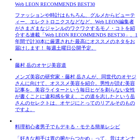
Web LEON RECOMMENDS BEST30
ファッションや時計はもちろん、グルメからビューテ
ィー、エレクトロニクスなどなど、Web LEON編集者
がさまざまなジャンルのワクワクするモノ・コトを紹
介する連載「Web LEON RECOMMENDS BEST30」。1
年間で計30本に厳選された最高にオススメのネタをお
届けします！ 毎週土曜日公開予定。
藤村 岳のオヤジ美容道
メンズ美容の研究家・藤村 岳さんが、同世代のオヤジ
さんに向けて、オススメ美容を紹介。男性が読む美容
記事を、美容ライターという毎日ヒゲを剃らない女性
が書くことに違和感を覚え、この道を志したという岳
さんのセレクトは、オヤジにとってのリアルそのもの
ですよ。
料理初心者男子でもデキる・モテる簡単レシピ
「好きな相手は胃の腑からつかめ」って、昔はオンナ