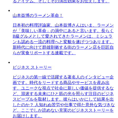
るアイテム、そしてその演出効果をお伝えします。
山本益博のラーメン革命！
日本初の料理評論家、山本益博さんはいま、ラーメン
が「美味しい革命」の渦中にあると言います。長らく
B級グルメとして愛されてきたラーメンは、ミシュラ
ンも認める一流の料理へと変貌を遂げつつあります。
新時代に向けて群雄割拠する街のラーメン店を巨匠自
らが実食リポートする連載です。
ビジネス ストーリー
ビジネスの第一線で活躍する著名人のインタビュー企
画です。時代をリードする商品やサービスを産み出
す、ユニークな視点で社会に新しい価値を提供するな
ど、混迷する未来にひと筋の光を照らす注目のビジネ
スピープルを取材します。彼らはいかにして結果を出
したのか？ 人知れぬ苦労や仕事で得た意外な気づきな
ど、ここでしか読めない充実のビジネスストーリーを
お届けします。