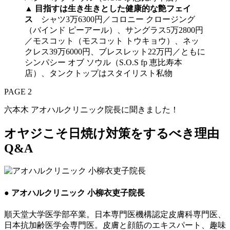
▲
目指すは生き生きとした健康的な艶フェイ
ス
シャツ3万6300円／コロニー クロージング
（バインド ピーアール）、サングラス5万2800円
／モスコット（モスコット トウキョウ）、ネッ
クレス39万6000円、ブレスレット22万円／ともに
シンパシー オブ ソウル（S.O.S fp 恵比寿本
店）、タンクトップはスタイリスト私物
PAGE 2
六本木 アオハルクリニック院長に聞きました！
オヤジこそ日焼け対策をするべき理由
Q&A
● アオハルクリニック 小柳衣吏子院長
順天堂大学医学部卒業。日本専門医機構認定皮膚科専門医、
日本抗加齢医学会専門医。皮膚と顔筋のエキスパート、趣味