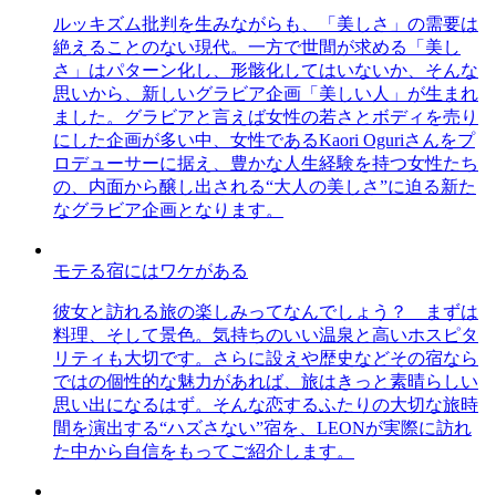
ルッキズム批判を生みながらも、「美しさ」の需要は
絶えることのない現代。一方で世間が求める「美し
さ」はパターン化し、形骸化してはいないか、そんな
思いから、新しいグラビア企画「美しい人」が生まれ
ました。グラビアと言えば女性の若さとボディを売り
にした企画が多い中、女性であるKaori Oguriさんをプ
ロデューサーに据え、豊かな人生経験を持つ女性たち
の、内面から醸し出される“大人の美しさ”に迫る新た
なグラビア企画となります。
モテる宿にはワケがある
彼女と訪れる旅の楽しみってなんでしょう？ まずは
料理、そして景色。気持ちのいい温泉と高いホスピタ
リティも大切です。さらに設えや歴史などその宿なら
ではの個性的な魅力があれば、旅はきっと素晴らしい
思い出になるはず。そんな恋するふたりの大切な旅時
間を演出する“ハズさない”宿を、LEONが実際に訪れ
た中から自信をもってご紹介します。