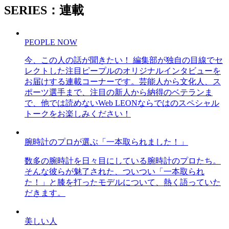
SERIES：連載
PEOPLE NOW
今、この人の話が聞きたい！ 編集部が独自の目線でセ
レクトした注目ピープルのオリジナルインタビューを
お届けする連載コーナーです。芸能人から文化人、ス
ポーツ選手まで、注目の新人から納得のベテランま
で、他では読めないWeb LEONならではのスペシャル
トークをお楽しみください！
腕時計のプロが選ぶ「一本取られました！」
数多の腕時計を日々目にしている腕時計のプロたち。
そんな彼らが魅了された、ついつい「一本取られ
た！」と膝を打ったモデルについて、熱く語っていた
だきます。
美しい人