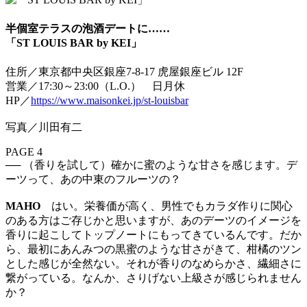
半個室テラスの泡酒デートに……
「ST LOUIS BAR by KEI」
住所／東京都中央区銀座7-8-17 虎屋銀座ビル 12F
営業／17:30～23:00（L.O.） 日月休
HP／
https://www.maisonkei.jp/st-louisbar
写真／川田有二
PAGE 4
── （香りを試して）確かに蜜のような甘さを感じます。デ
ーツって、あの中東のフルーツの？
MAHO
はい。栄養価が高く、男性でもカラダ作りに関心
のある方はご存じかと思いますが、あのデーツのイメージを
香りに起こしてトップノートにもってきているんです。だか
ら、最初にあんみつの黒蜜のような甘さがきて、柑橘のツン
とした感じが全然ない。それが香りのなめらかさ、繊細さに
繋がっている。なんか、さりげない上級さが感じられません
か？