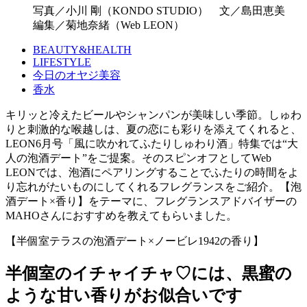
写真／小川 剛（KONDO STUDIO） 文／島田恵美
編集／菊地奈緒（Web LEON）
BEAUTY&HEALTH
LIFESTYLE
今日のオヤジ美容
香水
キリッと冷えたビールやシャンパンが美味しい季節。しゅわ
りと刺激的な喉越しは、夏の恋にも彩りを添えてくれると、
LEON6月号「風に吹かれてふたりしゅわり酒」特集では“大
人の泡酒デート”をご提案。そのスピンオフとしてWeb
LEONでは、泡酒にペアリングすることでふたりの時間をよ
り忘れがたいものにしてくれるフレグランスをご紹介。【泡
酒デート×香り】をテーマに、フレグランスアドバイザーの
MAHOさんにおすすめを教えてもらいました。
【半個室テラスの泡酒デート×ノービレ1942の香り】
半個室のイチャイチャ♡には、黒蜜の
ような甘い香りがお似合いです