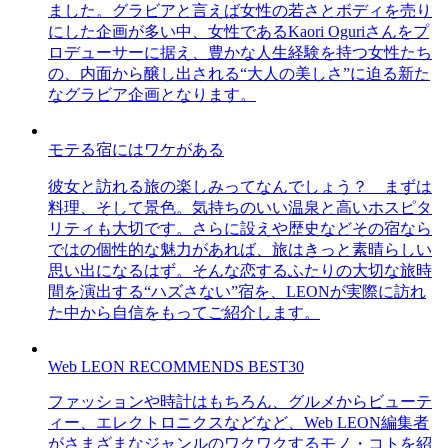
ました。グラビアと言えば女性の若さとボディを売り
にした企画が多い中、女性であるKaori Oguriさんをプ
ロデューサーに据え、豊かな人生経験を持つ女性たち
の、内面から醸し出される“大人の美しさ”に迫る新た
なグラビア企画となります。
モテる宿にはワケがある
彼女と訪れる旅の楽しみってなんでしょう？ まずは
料理、そして景色。気持ちのいい温泉と高いホスピタ
リティも大切です。さらに設えや歴史などその宿なら
ではの個性的な魅力があれば、旅はきっと素晴らしい
思い出になるはず。そんな恋するふたりの大切な旅時
間を演出する“ハズさない”宿を、LEONが実際に訪れ
た中から自信をもってご紹介します。
Web LEON RECOMMENDS BEST30
ファッションや時計はもちろん、グルメからビューテ
ィー、エレクトロニクスなどなど、Web LEON編集者
がさまざまなジャンルのワクワクするモノ・コトを紹