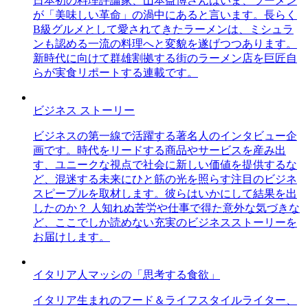
日本初の料理評論家、山本益博さんはいま、ラーメン
が「美味しい革命」の渦中にあると言います。長らく
B級グルメとして愛されてきたラーメンは、ミシュラ
ンも認める一流の料理へと変貌を遂げつつあります。
新時代に向けて群雄割拠する街のラーメン店を巨匠自
らが実食リポートする連載です。
ビジネス ストーリー
ビジネスの第一線で活躍する著名人のインタビュー企
画です。時代をリードする商品やサービスを産み出
す、ユニークな視点で社会に新しい価値を提供するな
ど、混迷する未来にひと筋の光を照らす注目のビジネ
スピープルを取材します。彼らはいかにして結果を出
したのか？ 人知れぬ苦労や仕事で得た意外な気づきな
ど、ここでしか読めない充実のビジネスストーリーを
お届けします。
イタリア人マッシの「思考する食欲」
イタリア生まれのフード＆ライフスタイルライター、