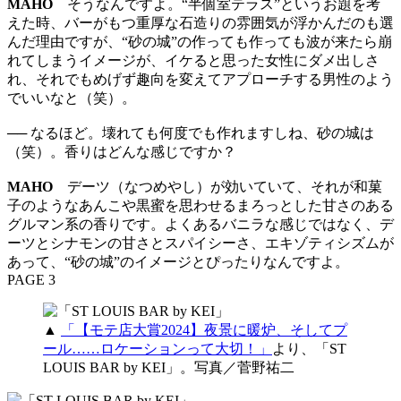
MAHO
そうなんですよ。“半個室テラス”というお題を考
えた時、バーがもつ重厚な石造りの雰囲気が浮かんだのも選
んだ理由ですが、“砂の城”の作っても作っても波が来たら崩
れてしまうイメージが、イケると思った女性にダメ出しさ
れ、それでもめげず趣向を変えてアプローチする男性のよう
でいいなと（笑）。
── なるほど。壊れても何度でも作れますしね、砂の城は
（笑）。香りはどんな感じですか？
MAHO
デーツ（なつめやし）が効いていて、それが和菓
子のようなあんこや黒蜜を思わせるまろっとした甘さのある
グルマン系の香りです。よくあるバニラな感じではなく、デ
ーツとシナモンの甘さとスパイシーさ、エキゾティシズムが
あって、“砂の城”のイメージとぴったりなんですよ。
PAGE 3
▲
「【モテ店大賞2024】夜景に暖炉、そしてプ
ール……ロケーションって大切！」
より、「ST
LOUIS BAR by KEI」。写真／菅野祐二