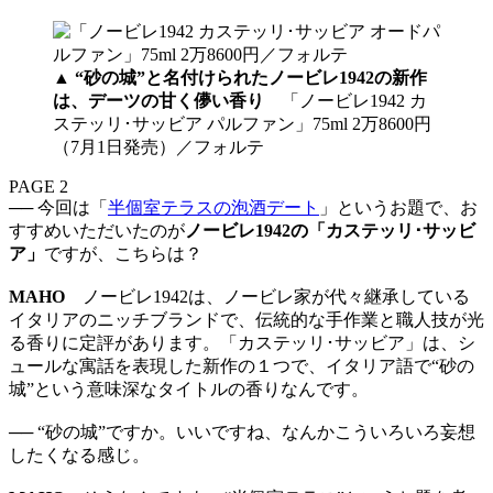
▲
“砂の城”と名付けられたノービレ1942の新作
は、デーツの甘く儚い香り
「ノービレ1942 カ
ステッリ･サッビア パルファン」75ml 2万8600円
（7月1日発売）／フォルテ
PAGE 2
── 今回は「
半個室テラスの泡酒デート
」というお題で、お
すすめいただいたのが
ノービレ1942の「カステッリ･サッビ
ア」
ですが、こちらは？
MAHO
ノービレ1942は、ノービレ家が代々継承している
イタリアのニッチブランドで、伝統的な手作業と職人技が光
る香りに定評があります。「カステッリ･サッビア」は、シ
ュールな寓話を表現した新作の１つで、イタリア語で“砂の
城”という意味深なタイトルの香りなんです。
── “砂の城”ですか。いいですね、なんかこういろいろ妄想
したくなる感じ。