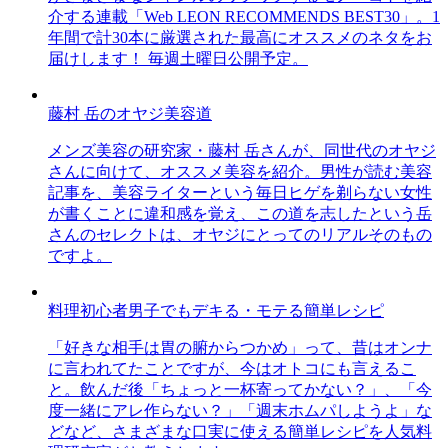
介する連載「Web LEON RECOMMENDS BEST30」。1
年間で計30本に厳選された最高にオススメのネタをお
届けします！ 毎週土曜日公開予定。
藤村 岳のオヤジ美容道
メンズ美容の研究家・藤村 岳さんが、同世代のオヤジ
さんに向けて、オススメ美容を紹介。男性が読む美容
記事を、美容ライターという毎日ヒゲを剃らない女性
が書くことに違和感を覚え、この道を志したという岳
さんのセレクトは、オヤジにとってのリアルそのもの
ですよ。
料理初心者男子でもデキる・モテる簡単レシピ
「好きな相手は胃の腑からつかめ」って、昔はオンナ
に言われてたことですが、今はオトコにも言えるこ
と。飲んだ後「ちょっと一杯寄ってかない？」、「今
度一緒にアレ作らない？」「週末ホムパしようよ」な
どなど、さまざまな口実に使える簡単レシピを人気料