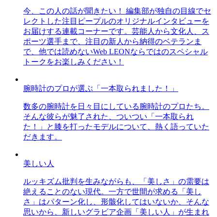
今、この人の話が聞きたい！ 編集部が独自の目線でセ
レクトした注目ピープルのオリジナルインタビューを
お届けする連載コーナーです。芸能人から文化人、ス
ポーツ選手まで、注目の新人から納得のベテランま
で、他では読めないWeb LEONならではのスペシャル
トークをお楽しみください！
腕時計のプロが選ぶ「一本取られました！」
数多の腕時計を日々目にしている腕時計のプロたち。
そんな彼らが魅了された、ついつい「一本取られ
た！」と膝を打ったモデルについて、熱く語っていた
だきます。
美しい人
ルッキズム批判を生みながらも、「美しさ」の需要は
絶えることのない現代。一方で世間が求める「美し
さ」はパターン化し、形骸化してはいないか、そんな
思いから、新しいグラビア企画「美しい人」が生まれ