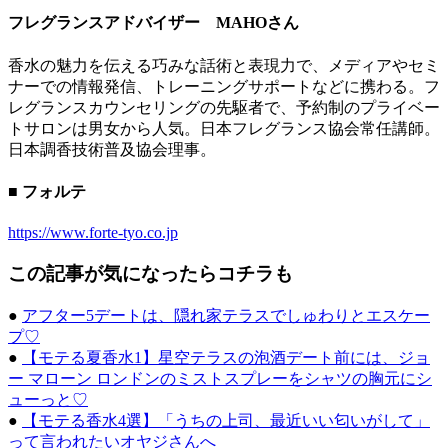
フレグランスアドバイザー MAHOさん
香水の魅力を伝える巧みな話術と表現力で、メディアやセミ
ナーでの情報発信、トレーニングサポートなどに携わる。フ
レグランスカウンセリングの先駆者で、予約制のプライベー
トサロンは男女から人気。日本フレグランス協会常任講師。
日本調香技術普及協会理事。
■ フォルテ
https://www.forte-tyo.co.jp
この記事が気になったらコチラも
●
アフター5デートは、隠れ家テラスでしゅわりとエスケー
プ♡
●
【モテる夏香水1】星空テラスの泡酒デート前には、ジョ
ー マローン ロンドンのミストスプレーをシャツの胸元にシ
ューっと♡
●
【モテる香水4選】「うちの上司、最近いい匂いがして」
って言われたいオヤジさんへ