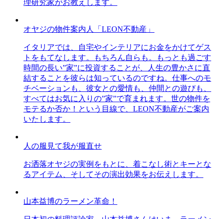
理研究家がお教えします。
オヤジの物件案内人「LEON不動産」
イタリアでは、自宅やインテリアにお金をかけてゲス
トをもてなします。もちろん自らも。もっとも過ごす
時間の長い”家”に投資することが、人生の豊かさに直
結することを彼らは知っているのですね。仕事へのモ
チベーションも、彼女との愛情も、仲間との遊びも、
すべてはお気に入りの”家”で育まれます。世の物件を
モテるか否か！という目線で、LEON不動産がご案内
いたします。
人の服見て我が服直せ
お洒落オヤジの実例をもとに、着こなし術とキーとな
るアイテム、そしてその演出効果をお伝えします。
山本益博のラーメン革命！