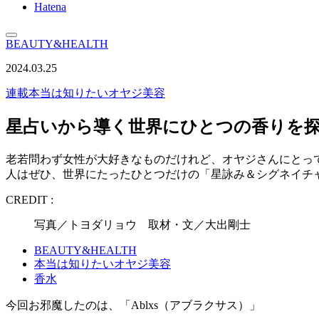
Hatena
BEAUTY&HEALTH
2024.03.25
連載
本当は知りたいオヤジ美容
星占いから導く世界にひとつの香りを
老若問わず女性が大好きなものだけれど、オヤジさんにとって
人はぜひ、世界にたったひとつだけの「星詠み＆シグネイチ
CREDIT :
写真／トヨダリョウ 取材・文／大出剛士
BEAUTY&HEALTH
本当は知りたいオヤジ美容
香水
今回お邪魔したのは、「Ablxs（アブラクサス）」