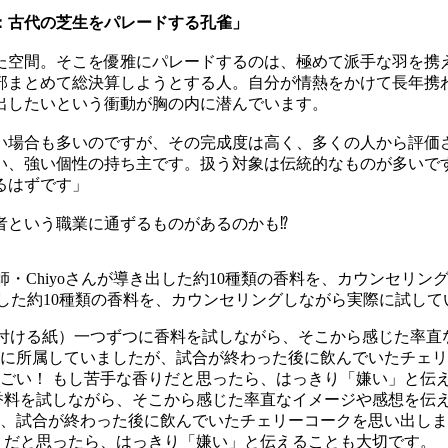
：古代の芝生をパレードする孔雀」
た空間。そこを優雅にパレードするのは、極めて派手な羽を携
部まとめて総決算しようとする人。自分が情熱をかけて長年携
出したいという衝動が胸の内に潜んでいます。
い場合も多いのですが、その完成度は高く、多くの人から評価
い、強い個性の持ち主です。扱う対象は伝統的なものが多いで
るはずです」
者という職業に通ずるものがあるのかも⁉
き出した約10種類の香料を、カウンセリングしながら実際に試し
香料を試しながら、そこから感じた率直なイメージや感想を伝
、試合が終わった後に飲んでいたチェリーコークを思い出しま
りだと思ったら、はっきり「嫌い」と伝えることも大切です。