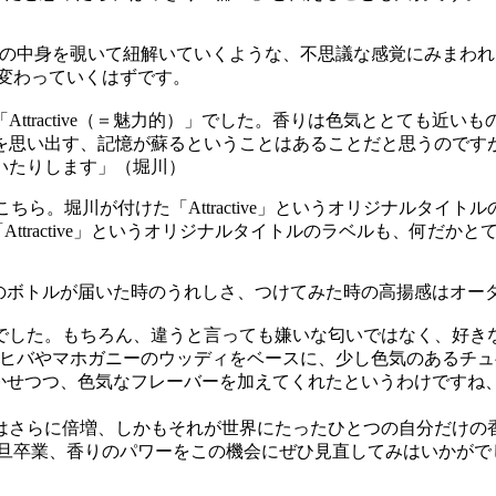
自分の中身を覗いて紐解いていくような、不思議な感覚にみまわ
変わっていくはずです。
ttractive（＝魅力的）」でした。香りは色気ととても近
を思い出す、記憶が蘇るということはあることだと思うのです
いたりします」（堀川）
ttractive」というオリジナルタイトルのラベルも、何だか
ルのボトルが届いた時のうれしさ、つけてみた時の高揚感はオー
でした。もちろん、違うと言っても嫌いな匂いではなく、好き
たヒバやマホガニーのウッディをベースに、少し色気のあるチ
を効かせつつ、色気なフレーバーを加えてくれたというわけです
はさらに倍増、しかもそれが世界にたったひとつの自分だけの
一旦卒業、香りのパワーをこの機会にぜひ見直してみはいかがで