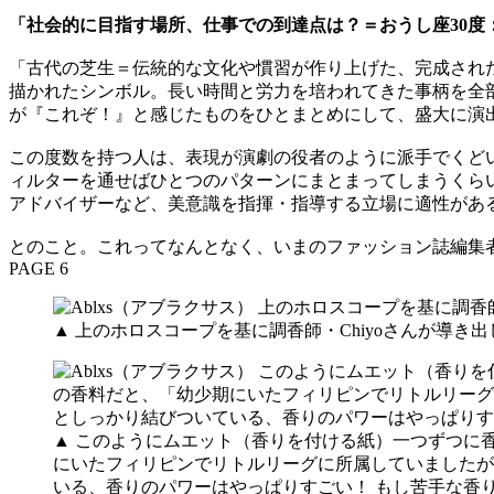
「社会的に目指す場所、仕事での到達点は？＝おうし座30度
「古代の芝生＝伝統的な文化や慣習が作り上げた、完成され
描かれたシンボル。長い時間と労力を培われてきた事柄を全
が『これぞ！』と感じたものをひとまとめにして、盛大に演
この度数を持つ人は、表現が演劇の役者のように派手でくど
ィルターを通せばひとつのパターンにまとまってしまうくら
アドバイザーなど、美意識を指揮・指導する立場に適性があ
とのこと。これってなんとなく、いまのファッション誌編集
PAGE 6
▲ 上のホロスコープを基に調香師・Chiyoさんが導
▲ このようにムエット（香りを付ける紙）一つずつに
にいたフィリピンでリトルリーグに所属していましたが
いる、香りのパワーはやっぱりすごい！ もし苦手な香