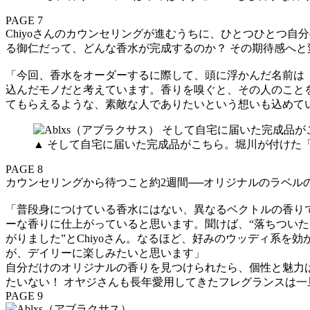
PAGE 7
Chiyoさんのカウンセリングが進むうちに、ひとつひとつ
る御仁だって、どんな香水が完成するのか？ その期待感へと
「今回、香水をオーダーするに際して、頭に浮かんだ名前は「A
込んだモノだと考えています。香りを嗅ぐと、その人のこと
てもらえるような、素敵な人でありたいという想いも込めて
▲ そして自宅に届いた完成品がこちら。堀川が付けた「A
PAGE 8
カウンセリングから待つこと約2週間──オリジナルのラベ
「普段身につけている香水にはない、異なるベクトルの香り
ーな香りに仕上がっていると思います。聞けば、“落ちつい
がりました”とChiyoさん。なるほど、好みのウッディ系
が、デイリーに楽しみたいと思います」
自分だけのオリジナルの香りを見つけられたら、個性と魅力
たいない！ オヤジさんも長年愛用してきたフレグランスは
PAGE 9