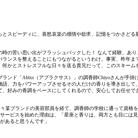
っとスピーディに、喜怒哀楽の感情や欲求、記憶をつかさどる
の時の苦い思い出がフラッシュバックした！ なんて経験、あり
バランスを整えることにもつながるというわけ。事実、昨年ま
、何かとストレスフルな日々を送る貴兄だって、このスキーム
ンド「Ablxs（アブラクサス）」の調香師Chiyoさんが
物語、力をパワーアップさせるその人だけの香りを導き出して
て、好みの香調をベースにしてくれるので、安心してお任せで
さんは、元々某ブランドの美容部員を経て、調香師の学校に通って資
サービスを始めた理由は、「星座と香りは、両方とも目には見
があると思うんです」