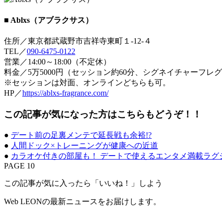
■ Ablxs（アブラクサス）
住所／東京都武蔵野市吉祥寺東町１-12-４
TEL／
090-6475-0122
営業／14:00～18:00（不定休）
料金／5万5000円（セッション約60分、シグネイチャーフレグ
※セッションは対面、オンラインどちらも可。
HP／
https://ablxs-fragrance.com/
この記事が気になった方はこちらもどうぞ！！
●
デート前の足裏メンテで延長戦も余裕!?
●
人間ドック×トレーニングが健康への近道
●
カラオケ付きの部屋も！ デートで使えるエンタメ満載ラグ
PAGE 10
この記事が気に入ったら「いいね！」しよう
Web LEONの最新ニュースをお届けします。