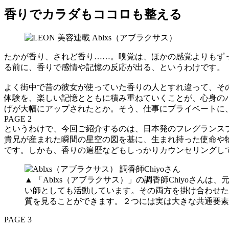
香りでカラダもココロも整える
たかが香り、されど香り……。嗅覚は、ほかの感覚よりもず
る前に、香りで感情や記憶の反応が出る、というわけです。
よく街中で昔の彼女が使っていた香りの人とすれ違って、そ
体験を、楽しい記憶とともに積み重ねていくことが、心身の
げが大幅にアップされたとか。そう、仕事にプライベートに
PAGE 2
というわけで、今回ご紹介するのは、日本発のフレグランスブラ
貴兄が産まれた瞬間の星空の図を基に、生まれ持った使命や
です。しかも、香りの遍歴などもしっかりカウンセリングし
▲ 「Ablxs（アブラクサス）」の調香師Chiyo
い師としても活動しています。その両方を掛け合わせた
質を見ることができます。２つには実は大きな共通要素
PAGE 3