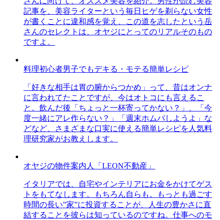
さんに向けて、オススメ美容を紹介。男性が読む美容
記事を、美容ライターという毎日ヒゲを剃らない女性
が書くことに違和感を覚え、この道を志したという岳
さんのセレクトは、オヤジにとってのリアルそのもの
ですよ。
料理初心者男子でもデキる・モテる簡単レシピ
「好きな相手は胃の腑からつかめ」って、昔はオンナ
に言われてたことですが、今はオトコにも言えるこ
と。飲んだ後「ちょっと一杯寄ってかない？」、「今
度一緒にアレ作らない？」「週末ホムパしようよ」な
どなど、さまざまな口実に使える簡単レシピを人気料
理研究家がお教えします。
オヤジの物件案内人「LEON不動産」
イタリアでは、自宅やインテリアにお金をかけてゲス
トをもてなします。もちろん自らも。もっとも過ごす
時間の長い”家”に投資することが、人生の豊かさに直
結することを彼らは知っているのですね。仕事へのモ