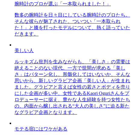
腕時計のプロが選ぶ「一本取られました！」
数多の腕時計を日々目にしている腕時計のプロたち。
そんな彼らが魅了された、ついつい「一本取られ
た！」と膝を打ったモデルについて、熱く語っていた
だきます。
美しい人
ルッキズム批判を生みながらも、「美しさ」の需要は
絶えることのない現代。一方で世間が求める「美し
さ」はパターン化し、形骸化してはいないか、そんな
思いから、新しいグラビア企画「美しい人」が生まれ
ました。グラビアと言えば女性の若さとボディを売り
にした企画が多い中、女性であるKaori Oguriさんをプ
ロデューサーに据え、豊かな人生経験を持つ女性たち
の、内面から醸し出される“大人の美しさ”に迫る新た
なグラビア企画となります。
モテる宿にはワケがある