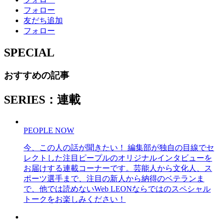
フォロー
友だち追加
フォロー
SPECIAL
おすすめの記事
SERIES：連載
PEOPLE NOW
今、この人の話が聞きたい！ 編集部が独自の目線でセ
レクトした注目ピープルのオリジナルインタビューを
お届けする連載コーナーです。芸能人から文化人、ス
ポーツ選手まで、注目の新人から納得のベテランま
で、他では読めないWeb LEONならではのスペシャル
トークをお楽しみください！