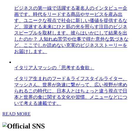
ビジネスの第一線で活躍する著名人のインタビュー企
画です。時代をリードする商品やサービスを産み出
す、ユニークな視点で社会に新しい価値を提供するな
ど、混迷する未来にひと筋の光を照らす注目のビジネ
スピープルを取材します。彼らはいかにして結果を出
したのか？ 人知れぬ苦労や仕事で得た意外な気づきな
ど、ここでしか読めない充実のビジネスストーリーを
お届けします。
イタリア人マッシの「思考する食欲」
イタリア生まれのフード＆ライフスタイルライター、
マッシさん。世界が急速に繋がって、広い視野が求め
られるこの時代に、日本人とはちょっと違う視点で日
本と世界の食に関する文化や習慣、メニューなどにつ
いて考える連載です。
READ MORE