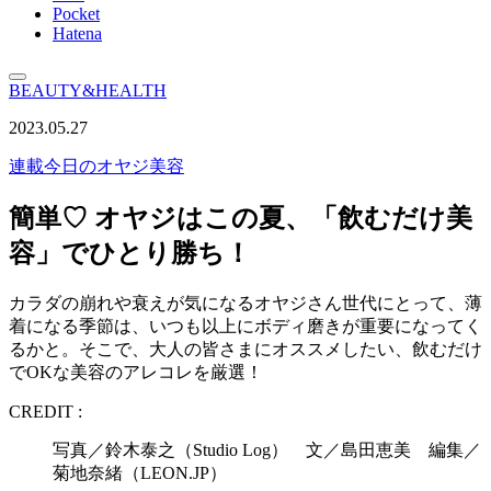
Pocket
Hatena
BEAUTY&HEALTH
2023.05.27
連載
今日のオヤジ美容
簡単♡ オヤジはこの夏、「飲むだけ美
容」でひとり勝ち！
カラダの崩れや衰えが気になるオヤジさん世代にとって、薄
着になる季節は、いつも以上にボディ磨きが重要になってく
るかと。そこで、大人の皆さまにオススメしたい、飲むだけ
でOKな美容のアレコレを厳選！
CREDIT :
写真／鈴木泰之（Studio Log） 文／島田恵美 編集／
菊地奈緒（LEON.JP）