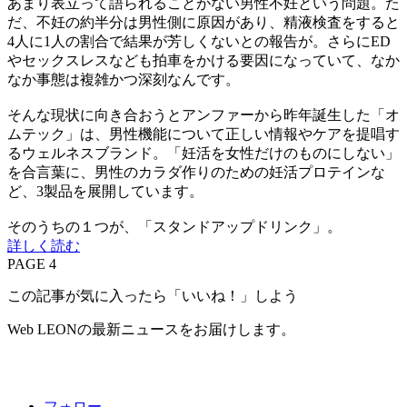
あまり表立って語られることがない男性不妊という問題。た
だ、不妊の約半分は男性側に原因があり、精液検査をすると
4人に1人の割合で結果が芳しくないとの報告が。さらにED
やセックスレスなども拍車をかける要因になっていて、なか
なか事態は複雑かつ深刻なんです。
そんな現状に向き合おうとアンファーから昨年誕生した「オ
ムテック」は、男性機能について正しい情報やケアを提唱す
るウェルネスブランド。「妊活を女性だけのものにしない」
を合言葉に、男性のカラダ作りのための妊活プロテインな
ど、3製品を展開しています。
そのうちの１つが、「スタンドアップドリンク」。
詳しく読む
PAGE 4
この記事が気に入ったら「いいね！」しよう
Web LEONの最新ニュースをお届けします。
フォロー