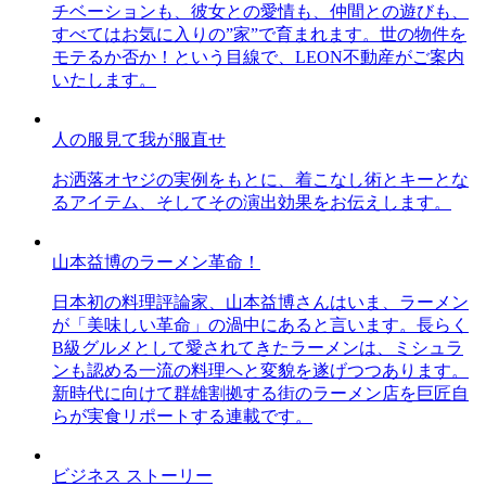
チベーションも、彼女との愛情も、仲間との遊びも、
すべてはお気に入りの”家”で育まれます。世の物件を
モテるか否か！という目線で、LEON不動産がご案内
いたします。
人の服見て我が服直せ
お洒落オヤジの実例をもとに、着こなし術とキーとな
るアイテム、そしてその演出効果をお伝えします。
山本益博のラーメン革命！
日本初の料理評論家、山本益博さんはいま、ラーメン
が「美味しい革命」の渦中にあると言います。長らく
B級グルメとして愛されてきたラーメンは、ミシュラ
ンも認める一流の料理へと変貌を遂げつつあります。
新時代に向けて群雄割拠する街のラーメン店を巨匠自
らが実食リポートする連載です。
ビジネス ストーリー