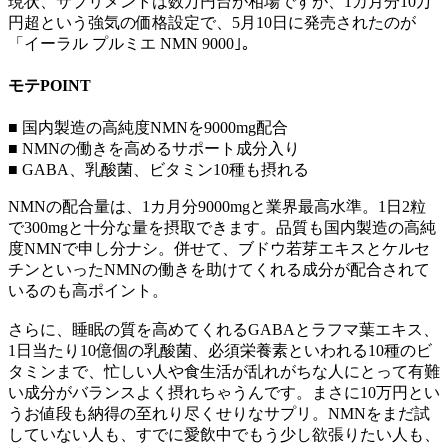
現状、サプリメントは数万円台が相場ですが、1カ月分10万
円超という強気の価格設定で、5月10日に発売されたのが
「イーラル プルミエ NMN 9000｣。
モテPOINT
■ 国内製造の高純度NMNを9000mg配合
■ NMNの働きを高めるサポート成分入り
■ GABA、乳酸菌、ビタミン10種も摂れる
NMNの配合量は、1カ月分9000mgと業界最高水準。1日2粒
で300mgと十分な量を摂取できます。品質も国内製造の高純
度NMNで申し分ナシ。併せて、ブドウ若芽エキスとケルセ
チンといったNMNの働きを助けてくれる成分が配合されて
いるのも高ポイント。
さらに、睡眠の質を高めてくれるGABAとラフマ葉エキス、
1日当たり10億個の乳酸菌、必須栄養素といわれる10種のビ
タミンまで、忙しい人や食生活が乱れがちな人にとって有難
い成分がバランスよく摂れちゃうんです。まさに10万円とい
うお値段も納得の至れり尽くせりなサプリ。NMNをまだ試
していない人も、すでに愛飲中でもう少し欲張りたい人も、