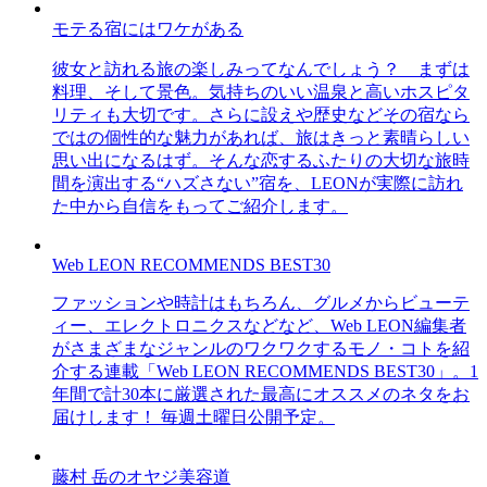
モテる宿にはワケがある
彼女と訪れる旅の楽しみってなんでしょう？ まずは
料理、そして景色。気持ちのいい温泉と高いホスピタ
リティも大切です。さらに設えや歴史などその宿なら
ではの個性的な魅力があれば、旅はきっと素晴らしい
思い出になるはず。そんな恋するふたりの大切な旅時
間を演出する“ハズさない”宿を、LEONが実際に訪れ
た中から自信をもってご紹介します。
Web LEON RECOMMENDS BEST30
ファッションや時計はもちろん、グルメからビューテ
ィー、エレクトロニクスなどなど、Web LEON編集者
がさまざまなジャンルのワクワクするモノ・コトを紹
介する連載「Web LEON RECOMMENDS BEST30」。1
年間で計30本に厳選された最高にオススメのネタをお
届けします！ 毎週土曜日公開予定。
藤村 岳のオヤジ美容道