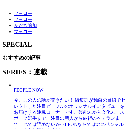
フォロー
フォロー
友だち追加
フォロー
SPECIAL
おすすめの記事
SERIES：連載
PEOPLE NOW
今、この人の話が聞きたい！ 編集部が独自の目線でセ
レクトした注目ピープルのオリジナルインタビューを
お届けする連載コーナーです。芸能人から文化人、ス
ポーツ選手まで、注目の新人から納得のベテランま
で、他では読めないWeb LEONならではのスペシャル