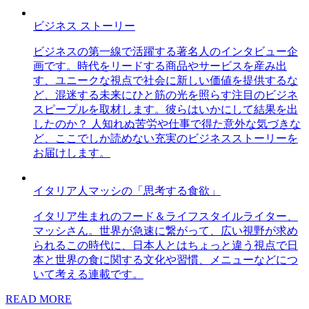
ビジネス ストーリー
ビジネスの第一線で活躍する著名人のインタビュー企
画です。時代をリードする商品やサービスを産み出
す、ユニークな視点で社会に新しい価値を提供するな
ど、混迷する未来にひと筋の光を照らす注目のビジネ
スピープルを取材します。彼らはいかにして結果を出
したのか？ 人知れぬ苦労や仕事で得た意外な気づきな
ど、ここでしか読めない充実のビジネスストーリーを
お届けします。
イタリア人マッシの「思考する食欲」
イタリア生まれのフード＆ライフスタイルライター、
マッシさん。世界が急速に繋がって、広い視野が求め
られるこの時代に、日本人とはちょっと違う視点で日
本と世界の食に関する文化や習慣、メニューなどにつ
いて考える連載です。
READ MORE