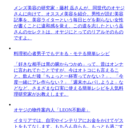
メンズ美容の研究家・藤村 岳さんが、同世代のオヤジ
さんに向けて、オススメ美容を紹介。男性が読む美容
記事を、美容ライターという毎日ヒゲを剃らない女性
が書くことに違和感を覚え、この道を志したという岳
さんのセレクトは、オヤジにとってのリアルそのもの
ですよ。
料理初心者男子でもデキる・モテる簡単レシピ
「好きな相手は胃の腑からつかめ」って、昔はオンナ
に言われてたことですが、今はオトコにも言えるこ
と。飲んだ後「ちょっと一杯寄ってかない？」、「今
度一緒にアレ作らない？」「週末ホムパしようよ」な
どなど、さまざまな口実に使える簡単レシピを人気料
理研究家がお教えします。
オヤジの物件案内人「LEON不動産」
イタリアでは、自宅やインテリアにお金をかけてゲス
トをもてなします。もちろん自らも。もっとも過ごす