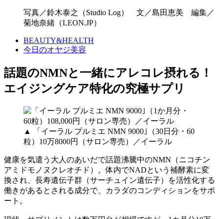
写真／鈴木泰之（Studio Log） 文／島田恵美 編集／
菊地奈緒（LEON.JP）
BEAUTY&HEALTH
今日のオヤジ美容
話題のNMNと一緒にアレコレ摂れる！
エイジングケア特化の究極サプリ
▲ 「イーラル プルミエ NMN 9000｣（30日分・60
粒）10万8000円（サロン専売）／イーラル
健康を気遣う大人のあいだで話題沸騰中のNMN（ニコチン
アミドモノヌクレオチド）。体内でNADという補酵素に変
換され、長寿遺伝子群（サーチュイン遺伝子）を活性化する
働きがあるとされる成分で、カラダのコンディションをサポ
ート。