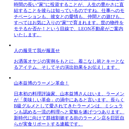
時間の長い”家”に投資することが、人生の豊かさに直
結することを彼らは知っているのですね。仕事へのモ
チベーションも、彼女との愛情も、仲間との遊びも、
すべてはお気に入りの”家”で育まれます。世の物件を
モテるか否か！という目線で、LEON不動産がご案内
いたします。
人の服見て我が服直せ
お洒落オヤジの実例をもとに、着こなし術とキーとな
るアイテム、そしてその演出効果をお伝えします。
山本益博のラーメン革命！
日本初の料理評論家、山本益博さんはいま、ラーメン
が「美味しい革命」の渦中にあると言います。長らく
B級グルメとして愛されてきたラーメンは、ミシュラ
ンも認める一流の料理へと変貌を遂げつつあります。
新時代に向けて群雄割拠する街のラーメン店を巨匠自
らが実食リポートする連載です。