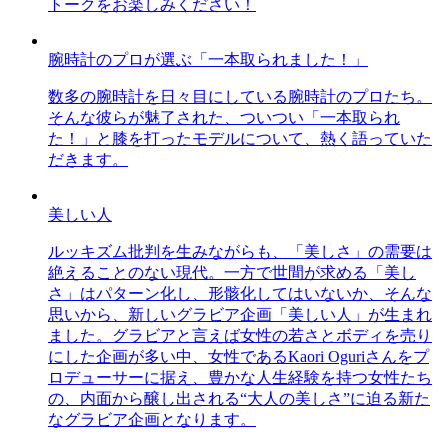
トークをお楽しみください！
腕時計のプロが選ぶ「一本取られました！」
数多の腕時計を日々目にしている腕時計のプロたち。
そんな彼らが魅了された、ついつい「一本取られ
た！」と膝を打ったモデルについて、熱く語っていた
だきます。
美しい人
ルッキズム批判を生みながらも、「美しさ」の需要は
絶えることのない現代。一方で世間が求める「美し
さ」はパターン化し、形骸化してはいないか、そんな
思いから、新しいグラビア企画「美しい人」が生まれ
ました。グラビアと言えば女性の若さとボディを売り
にした企画が多い中、女性であるKaori Oguriさんをプ
ロデューサーに据え、豊かな人生経験を持つ女性たち
の、内面から醸し出される“大人の美しさ”に迫る新た
なグラビア企画となります。