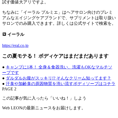
試す価値大アリですよ。
ちなみに「イーラル プルミエ」はヘアサロン向けのプレミ
アムなエイジングケアブランドで、サプリメントは取り扱い
サロンでのみ購入できます。詳しくは公式サイトで検索を。
🔳 イーラル
https://eral.co.jp
この夏モテる！ ボディケアはまだまだあります
●
キャンプに1本！ 全身＆食器洗い、洗濯もOKなマルチソ
ープです
●
ダルダルお腹がスッキリ!? そんなクリーム知ってます？
●
汗臭や加齢臭の原因物質を洗い流すボディソープはコチラ
PAGE 2
この記事が気に入ったら「いいね！」しよう
Web LEONの最新ニュースをお届けします。