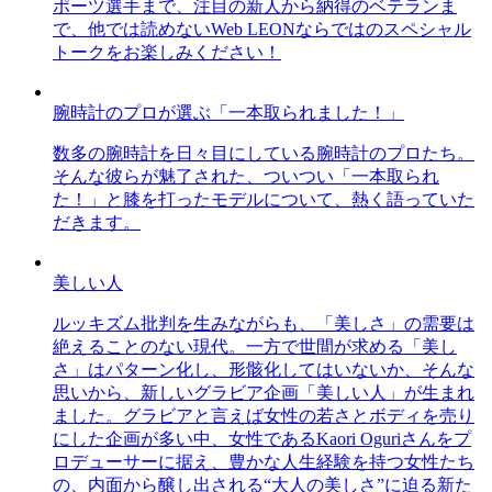
ポーツ選手まで、注目の新人から納得のベテランま
で、他では読めないWeb LEONならではのスペシャル
トークをお楽しみください！
腕時計のプロが選ぶ「一本取られました！」
数多の腕時計を日々目にしている腕時計のプロたち。
そんな彼らが魅了された、ついつい「一本取られ
た！」と膝を打ったモデルについて、熱く語っていた
だきます。
美しい人
ルッキズム批判を生みながらも、「美しさ」の需要は
絶えることのない現代。一方で世間が求める「美し
さ」はパターン化し、形骸化してはいないか、そんな
思いから、新しいグラビア企画「美しい人」が生まれ
ました。グラビアと言えば女性の若さとボディを売り
にした企画が多い中、女性であるKaori Oguriさんをプ
ロデューサーに据え、豊かな人生経験を持つ女性たち
の、内面から醸し出される“大人の美しさ”に迫る新た