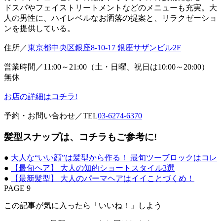
ドスパやフェイストリートメントなどのメニューも充実。大
人の男性に、ハイレベルなお洒落の提案と、リラクゼーショ
ンを提供している。
住所／
東京都中央区銀座8-10-17 銀座サザンビル2F
営業時間／11:00～21:00（土・日曜、祝日は10:00～20:00）
無休
お店の詳細はコチラ!
予約・お問い合わせ／TEL
03-6274-6370
髪型スナップは、コチラもご参考に!
●
大人な“いい顔”は髪型から作る！ 最旬ツーブロックはコレ
●
【最旬ヘア】 大人の知的ショートスタイル3選
●
【最新髪型】 大人のパーマヘアはイイことづくめ！
PAGE 9
この記事が気に入ったら「いいね！」しよう