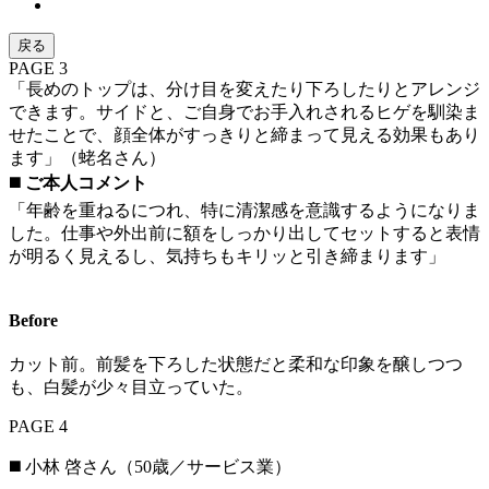
戻る
PAGE 3
「長めのトップは、分け目を変えたり下ろしたりとアレンジ
できます。サイドと、ご自身でお手入れされるヒゲを馴染ま
せたことで、顔全体がすっきりと締まって見える効果もあり
ます」（蛯名さん）
◼️
ご本人コメント
「年齢を重ねるにつれ、特に清潔感を意識するようになりま
した。仕事や外出前に額をしっかり出してセットすると表情
が明るく見えるし、気持ちもキリッと引き締まります」
Before
カット前。前髪を下ろした状態だと柔和な印象を醸しつつ
も、白髪が少々目立っていた。
PAGE 4
◼️ 小林 啓さん（50歳／サービス業）