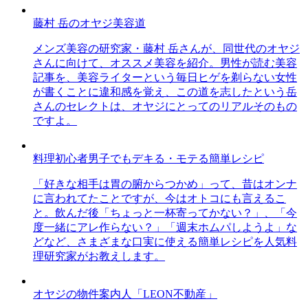
藤村 岳のオヤジ美容道
メンズ美容の研究家・藤村 岳さんが、同世代のオヤジ
さんに向けて、オススメ美容を紹介。男性が読む美容
記事を、美容ライターという毎日ヒゲを剃らない女性
が書くことに違和感を覚え、この道を志したという岳
さんのセレクトは、オヤジにとってのリアルそのもの
ですよ。
料理初心者男子でもデキる・モテる簡単レシピ
「好きな相手は胃の腑からつかめ」って、昔はオンナ
に言われてたことですが、今はオトコにも言えるこ
と。飲んだ後「ちょっと一杯寄ってかない？」、「今
度一緒にアレ作らない？」「週末ホムパしようよ」な
どなど、さまざまな口実に使える簡単レシピを人気料
理研究家がお教えします。
オヤジの物件案内人「LEON不動産」