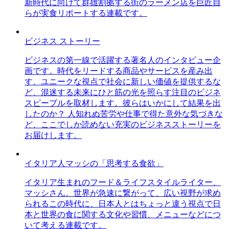
新時代に向けて群雄割拠する街のラーメン店を巨匠自
らが実食リポートする連載です。
ビジネス ストーリー
ビジネスの第一線で活躍する著名人のインタビュー企
画です。時代をリードする商品やサービスを産み出
す、ユニークな視点で社会に新しい価値を提供するな
ど、混迷する未来にひと筋の光を照らす注目のビジネ
スピープルを取材します。彼らはいかにして結果を出
したのか？ 人知れぬ苦労や仕事で得た意外な気づきな
ど、ここでしか読めない充実のビジネスストーリーを
お届けします。
イタリア人マッシの「思考する食欲」
イタリア生まれのフード＆ライフスタイルライター、
マッシさん。世界が急速に繋がって、広い視野が求め
られるこの時代に、日本人とはちょっと違う視点で日
本と世界の食に関する文化や習慣、メニューなどにつ
いて考える連載です。