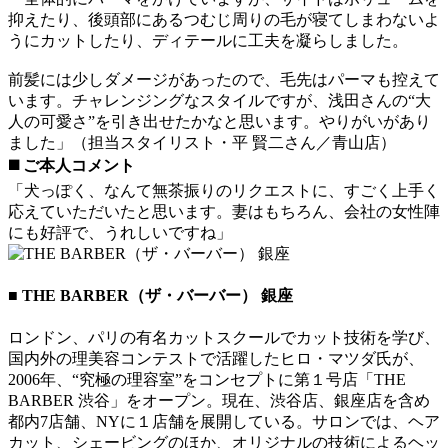
抑えたり、後頭部にあるつむじ周りの毛が寝てしまわないよ
うにカットしたり、ディテールに工夫を凝らしました。
前髪には少しダメージがあったので、毛先はパーマも控えて
います。チャレンジングなスタイルですが、浅田さんの“大
人の可愛さ”を引き出せたかなと思います。やりがいがあり
ました」（担当スタイリスト・平 賢二さん／青山店）
◼️ ご本人コメント
「犬っぽく、なんて無茶振りのリクエストに、すごく上手く
応えていただいたと思います。妻はもちろん、会社の女性陣
にも好評で、うれしいですね」
■ THE BARBER（ザ・バーバー） 銀座
ロンドン、パリの有名カットスクールでカット技術を学び、
国内外の理美容コンテストで活躍したヒロ・マツダ氏が、
2006年、“究極の理容室”をコンセプトに第１号店「THE
BARBER 渋谷」をオープン。現在、渋谷店、銀座店を含め
都内7店舗、NYに１店舗を展開している。サロンでは、ヘア
カット、シェービングのほか、オリジナルの技術によるヘッ