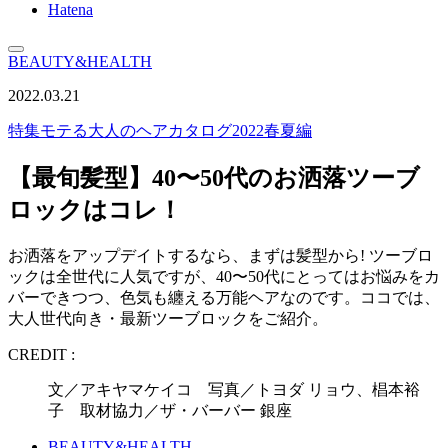
Hatena
BEAUTY&HEALTH
2022.03.21
特集
モテる大人のヘアカタログ2022春夏編
【最旬髪型】40〜50代のお洒落ツーブ
ロックはコレ！
お洒落をアップデイトするなら、まずは髪型から! ツーブロ
ックは全世代に人気ですが、40〜50代にとってはお悩みをカ
バーできつつ、色気も纏える万能ヘアなのです。ココでは、
大人世代向き・最新ツーブロックをご紹介。
CREDIT :
文／アキヤマケイコ 写真／トヨダ リョウ、椙本裕
子 取材協力／ザ・バーバー 銀座
BEAUTY&HEALTH