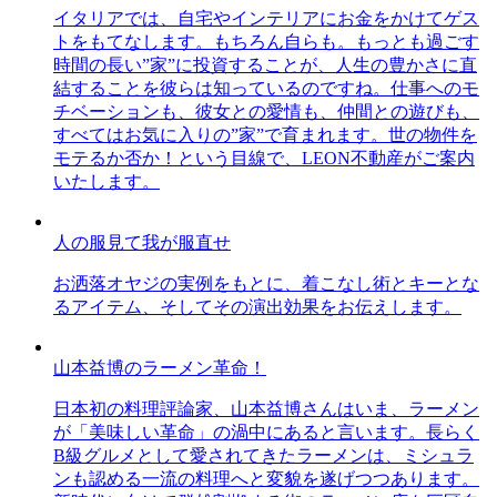
イタリアでは、自宅やインテリアにお金をかけてゲス
トをもてなします。もちろん自らも。もっとも過ごす
時間の長い”家”に投資することが、人生の豊かさに直
結することを彼らは知っているのですね。仕事へのモ
チベーションも、彼女との愛情も、仲間との遊びも、
すべてはお気に入りの”家”で育まれます。世の物件を
モテるか否か！という目線で、LEON不動産がご案内
いたします。
人の服見て我が服直せ
お洒落オヤジの実例をもとに、着こなし術とキーとな
るアイテム、そしてその演出効果をお伝えします。
山本益博のラーメン革命！
日本初の料理評論家、山本益博さんはいま、ラーメン
が「美味しい革命」の渦中にあると言います。長らく
B級グルメとして愛されてきたラーメンは、ミシュラ
ンも認める一流の料理へと変貌を遂げつつあります。