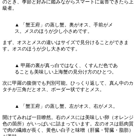
のとき、季節と好みに鑑みながらスマートに返答できたら上
級者。
▲ 「蟹王府」の蒸し蟹。奥がオス、手前がメ
ス。メスのほうが少し小さめです。
まず、オスとメスの違いはサイズで見分けることができま
す。オスのほうが少し大きめです。
▲ 甲羅の裏が真っ白ではなく、くすんだ色であ
ることも美味しい上海蟹の見分け方のひとつ。
次に甲羅の腹側でも判別可能。ひっくり返して、真ん中のカ
タチが三角だとオス、ボーダー状ですとメス。
▲ 「蟹王府」の蒸し蟹。左がオス、右がメス。
開けてみれば一目瞭然。右のメスには美味しい卵（オレンジ
色の箇所）がいっぱいに詰まっています。左のオスは筋肉質
で肉の繊維が長く、黄色い白子と味噌（肝臓・腎臓・脂肪）