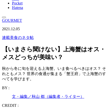
Pocket
Hatena
GOURMET
2021.12.05
連載
美食のネタ帖
【いまさら聞けない】上海蟹はオス・
メスどっちが美味い？
秋から冬に旬を迎える上海蟹。いま食べるべきはオス？ そ
れともメス？ 世界の食通が集まる「蟹王府」で上海蟹のす
べてを学びます。
BY :
文・編集／秋山 都（編集者・ライター）
CREDIT :