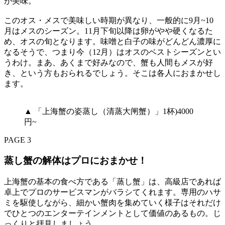
が美味。
このオス・メスで美味しい時期が異なり、一般的に9月~10
月はメスのシーズン。11月下旬以降は卵がやや硬くなるた
め、オスの旬となります。味噌と白子の味がどんどん濃厚に
なるそうで、つまり今（12月）はオスのベストシーズンとい
うわけ。まあ、あくまで好みなので、蟹も人間もメスが好
き、という方もおられるでしょう。そこは各人におまかせし
ます。
▲ 「上海蟹の姿蒸し（清蒸大闸蟹）」1杯)4000
円~
PAGE 3
蒸し蟹の解体はプロにおまかせ！
上海蟹の基本の食べ方である「蒸し蟹」は、高級店であれば
卓上でプロのサービスマンがバラシてくれます。専用のハサ
ミを駆使しながら、細かい蟹肉を集めていく様子はそれだけ
でひとつのエンターテインメントとして価値のあるもの。じ
っくりと拝見しましょう。