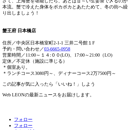
さて、上海蟹を堪能したら、あとは甘～い生姜茶で〆るのが
本流。蟹で冷えた身体をポカポカとあたためて、冬の街へ繰
り出しましょう！
蟹王府 日本橋店
住所／中央区日本橋室町2-1-1 三井二号館１F
予約・問い合わせ／
03-6665-0958
営業時間／11:00～１４:００(LO)、17:00～21:00（LO)
定休／不定休（施設に準じる）
＊個室あり。
＊ランチコース3080円～、ディナーコース2万7500円～
この記事が気に入ったら「いいね！」しよう
Web LEONの最新ニュースをお届けします。
フォロー
フォロー