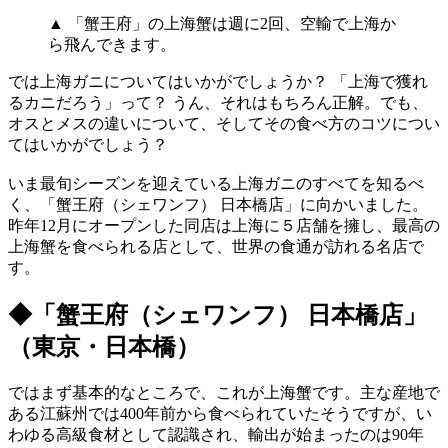
▲ 「蟹王府」の上海蟹は週に2回、空輸で上海か
ら飛んできます。
では上海ガニについてはいかがでしょうか？ 「上海で獲れ
るカニだろう」って？ うん、それはもちろん正解。でも、
オスとメスの違いについて、そしてその食べ方のコツについ
てはいかがでしょう？
いま最旬シーズンを迎えている上海ガニのすべてを知るべ
く、「蟹王府（シェワンフ） 日本橋店」に向かいました。
昨年12月にオープンした同店は上海に５店舗を擁し、最高の
上海蟹を食べられる店として、世界の食通が訪れる名店で
す。
◆「蟹王府（シェワンフ） 日本橋店」
（東京・日本橋）
ではまず基本的なところで、これが上海蟹です。主な産地で
ある江蘇州では400年前から食べられていたそうですが、い
わゆる高級食材として認識され、輸出が始まったのは90年