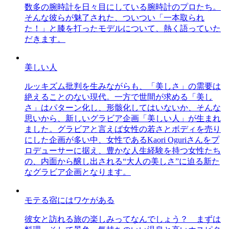
数多の腕時計を日々目にしている腕時計のプロたち。
そんな彼らが魅了された、ついつい「一本取られ
た！」と膝を打ったモデルについて、熱く語っていた
だきます。
美しい人
ルッキズム批判を生みながらも、「美しさ」の需要は
絶えることのない現代。一方で世間が求める「美し
さ」はパターン化し、形骸化してはいないか、そんな
思いから、新しいグラビア企画「美しい人」が生まれ
ました。グラビアと言えば女性の若さとボディを売り
にした企画が多い中、女性であるKaori Oguriさんをプ
ロデューサーに据え、豊かな人生経験を持つ女性たち
の、内面から醸し出される“大人の美しさ”に迫る新た
なグラビア企画となります。
モテる宿にはワケがある
彼女と訪れる旅の楽しみってなんでしょう？ まずは