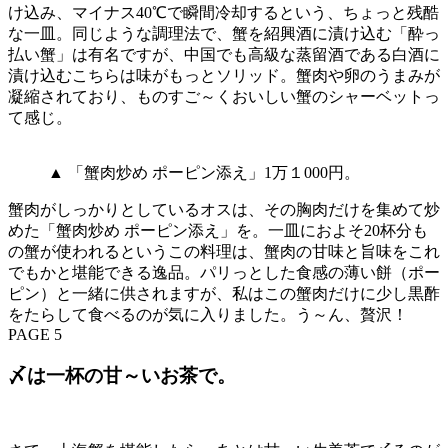
け込み、マイナス40℃で瞬間冷却するという、ちょっと残酷
な一皿。同じような調理法で、蟹を紹興酒に漬け込む「酔っ
払い蟹」は有名ですが、中国でも高級な蒸留酒である白酒に
漬け込むこちらは味がもっとソリッド。蟹肉や卵のうまみが
凝縮されており、ものすご～くおいしい蟹のシャーベットっ
て感じ。
▲ 「蟹肉炒め ポーピン添え」1万１000円。
蟹肉がしっかりとしているオスは、その胸肉だけを集めて炒
めた「蟹肉炒め ポーピン添え」を。一皿におよそ20杯分も
の蟹が使われるというこの料理は、蟹肉の甘味と旨味をこれ
でもかと堪能できる逸品。パリっとした食感の薄い餅（ポー
ピン）と一緒に供されますが、私はこの蟹肉だけに少し黒酢
をたらして食べるのが気に入りました。う～ん、贅沢！
PAGE 5
〆は一杯の甘～いお茶で。