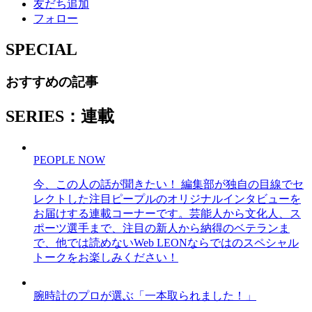
友だち追加
フォロー
SPECIAL
おすすめの記事
SERIES：連載
PEOPLE NOW
今、この人の話が聞きたい！ 編集部が独自の目線でセ
レクトした注目ピープルのオリジナルインタビューを
お届けする連載コーナーです。芸能人から文化人、ス
ポーツ選手まで、注目の新人から納得のベテランま
で、他では読めないWeb LEONならではのスペシャル
トークをお楽しみください！
腕時計のプロが選ぶ「一本取られました！」