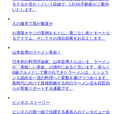
モテるか否か！という目線で、LEON不動産がご案内
いたします。
人の服見て我が服直せ
お洒落オヤジの実例をもとに、着こなし術とキーとな
るアイテム、そしてその演出効果をお伝えします。
山本益博のラーメン革命！
日本初の料理評論家、山本益博さんはいま、ラーメン
が「美味しい革命」の渦中にあると言います。長らく
B級グルメとして愛されてきたラーメンは、ミシュラ
ンも認める一流の料理へと変貌を遂げつつあります。
新時代に向けて群雄割拠する街のラーメン店を巨匠自
らが実食リポートする連載です。
ビジネス ストーリー
ビジネスの第一線で活躍する著名人のインタビュー企