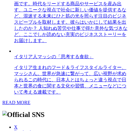
画です。時代をリードする商品やサービスを産み出
す、ユニークな視点で社会に新しい価値を提供するな
ど、混迷する未来にひと筋の光を照らす注目のビジネ
スピープルを取材します。彼らはいかにして結果を出
したのか？ 人知れぬ苦労や仕事で得た意外な気づきな
ど、ここでしか読めない充実のビジネスストーリーを
お届けします。
イタリア人マッシの「思考する食欲」
イタリア生まれのフード＆ライフスタイルライター、
マッシさん。世界が急速に繋がって、広い視野が求め
られるこの時代に、日本人とはちょっと違う視点で日
本と世界の食に関する文化や習慣、メニューなどにつ
いて考える連載です。
READ MORE
X