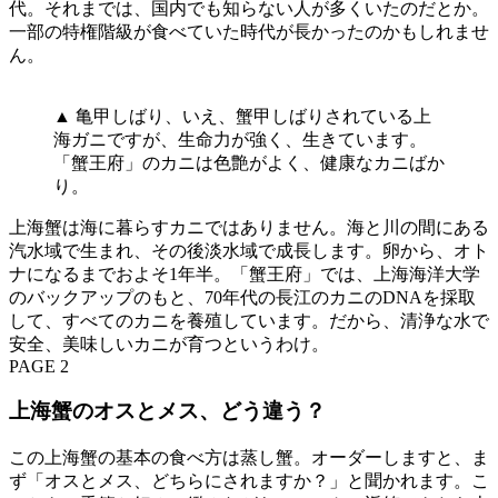
代。それまでは、国内でも知らない人が多くいたのだとか。
一部の特権階級が食べていた時代が長かったのかもしれませ
ん。
▲ 亀甲しばり、いえ、蟹甲しばりされている上
海ガニですが、生命力が強く、生きています。
「蟹王府」のカニは色艶がよく、健康なカニばか
り。
上海蟹は海に暮らすカニではありません。海と川の間にある
汽水域で生まれ、その後淡水域で成長します。卵から、オト
ナになるまでおよそ1年半。「蟹王府」では、上海海洋大学
のバックアップのもと、70年代の長江のカニのDNAを採取
して、すべてのカニを養殖しています。だから、清浄な水で
安全、美味しいカニが育つというわけ。
PAGE 2
上海蟹のオスとメス、どう違う？
この上海蟹の基本の食べ方は蒸し蟹。オーダーしますと、ま
ず「オスとメス、どちらにされますか？」と聞かれます。こ