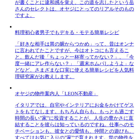
が書くことに違和感を覚え、この道を志したという岳
さんのセレクトは、オヤジにとってのリアルそのもの
ですよ。
料理初心者男子でもデキる・モテる簡単レシピ
「好きな相手は胃の腑からつかめ」って、昔はオンナ
に言われてたことですが、今はオトコにも言えるこ
と。飲んだ後「ちょっと一杯寄ってかない？」、「今
度一緒にアレ作らない？」「週末ホムパしようよ」な
どなど、さまざまな口実に使える簡単レシピを人気料
理研究家がお教えします。
オヤジの物件案内人「LEON不動産」
イタリアでは、自宅やインテリアにお金をかけてゲス
トをもてなします。もちろん自らも。もっとも過ごす
時間の長い”家”に投資することが、人生の豊かさに直
結することを彼らは知っているのですね。仕事へのモ
チベーションも、彼女との愛情も、仲間との遊びも、
すべてはお気に入りの”家”で育まれます。世の物件を