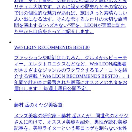
料理、そして景色。気持ちのいい温泉と高いホスピタ
リティも大切です。さらに設えや歴史などその宿なら
ではの個性的な魅力があれば、旅はきっと素晴らしい
思い出になるはず。そんな恋するふたりの大切な旅時
間を演出する“ハズさない”宿を、LEONが実際に訪れ
た中から自信をもってご紹介します。
Web LEON RECOMMENDS BEST30
ファッションや時計はもちろん、グルメからビューテ
ィー、エレクトロニクスなどなど、Web LEON編集者
がさまざまなジャンルのワクワクするモノ・コトを紹
介する連載「Web LEON RECOMMENDS BEST30」。1
年間で計30本に厳選された最高にオススメのネタをお
届けします！ 毎週土曜日公開予定。
藤村 岳のオヤジ美容道
メンズ美容の研究家・藤村 岳さんが、同世代のオヤジ
さんに向けて、オススメ美容を紹介。男性が読む美容
記事を、美容ライターという毎日ヒゲを剃らない女性