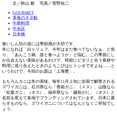
文／秋山 都 写真／菅野祐二
GOURMET
美食のネタ帖
中華料理
中央区
日本橋
食いしん坊の道には季節感が大切です。
冬になれば「白トリュフ、今年はまだ食べてないなぁ」と焦
り、「あんこう鍋、誰と食べようか」と悩む。この季節にし
か出会えない美味があるわけで、時節にピタリと合う食材や
料理に巡り合えたときのよろこびはヒトシオですよね……と
いうわけで、今回のお題は「上海蟹」。
もちろんカニは冬の美味。毎年11月上旬に全国で解禁される
ズワイガニは、石川県なら「香箱ガニ」（メス）、山陰なら
「松葉ガニ」（オス）、福井県なら「越前がに」（オス）と
名前を変えて各地でブランディングされています。日本に暮
らすものなら、ズワイガニについてはなんとなくご存知でし
ょう。