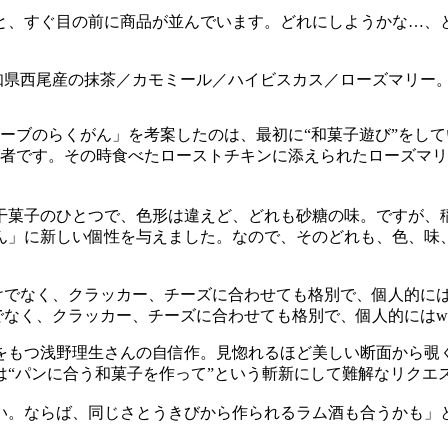
と、すぐ目の前に商品が並んでいます。どれにしようかな…、
ーブのらくがん」を考案したのは、最初に“和菓子遊び”をして
力者です。その時食べたローストチキンに添えられたローズマ
干菓子のひとつで、色形は違えど、どれも砂糖の味。ですが、
ん」に新しい個性を与えました。なので、そのどれも、色、味
でなく、クラッカー、チーズに合わせても格別で、個人的にはwi
をもつ浅野理生さんの自信作。見惚れるほど美しい断面から覗
は“パンに合う和菓子を作って”という斬新にして難解なリクエ
い。ならば、同じさとうきびから作られるラム酒も合うかも」