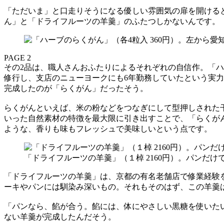
「ただいま」と口走りそうになる優しい雰囲気の扉を開ける
ん」と「ドライフルーツの羊羹」のふたつしかないんです。
PAGE 2
その2品は、職人さんおふたりによるそれぞれの自信作。「ハ
修行し、支店のニューヨークにも6年勤務していたという実
完成したのが「らくがん」だったそう。
らくがんといえば、米の粉などをつなぎにして型押しされた
いった自然素材の特徴を最大限に引き出すことで、「らくが
ような、香りも味もフレッシュで美味しいという点です。
「ドライフルーツの羊羹」（１棹 2160円）。パンだけ
「ドライフルーツの羊羹」は、京都の有名老舗店で修業経験
ーキやパンには馴染み深いもの。それもそのはず、この羊羹
「パンなら、餡が合う。餡には、体にやさしい黒糖を使いた
ない羊羹が完成したんだそう。