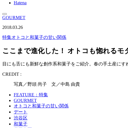
Hatena
GOURMET
2018.03.26
特集
オトコと和菓子の甘い関係
ここまで進化した！ オトコも惚れるモ
目にも舌にも新鮮な創作系和菓子をご紹介。春の手土産にす
CREDIT :
写真／野頭 尚子 文／中島 由貴
FEATURE：特集
GOURMET
オトコと和菓子の甘い関係
デート
渋谷区
和菓子