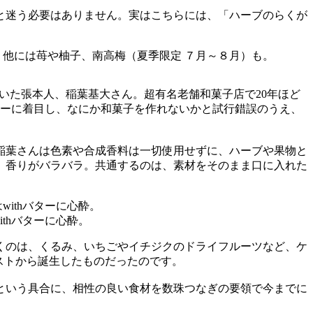
と迷う必要はありません。実はこちらには、「ハーブのらくが
いた張本人、稲葉基大さん。超有名老舗和菓子店で20年ほど
リーに着目し、なにか和菓子を作れないかと試行錯誤のうえ、
稲葉さんは色素や合成香料は一切使用せずに、ハーブや果物と
、香りがバラバラ。共通するのは、素材をそのまま口に入れた
thバターに心酔。
くのは、くるみ、いちごやイチジクのドライフルーツなど、ケ
ストから誕生したものだったのです。
という具合に、相性の良い食材を数珠つなぎの要領で今までに