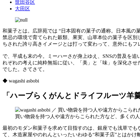
世田谷区
大田区
和菓子とは。広辞苑では “日本固有の菓子の通称。日本風の
禁忌の環境で育てられた穀類、果実、山草本位の菓子を区別
ちされた誇り高きイメージとは打って変わって、意外にもフ
で、平成も末の今。ミーハーさが身上ゆえ、SNSの普及を
れぞれの考えに純粋無垢に従い、「美」と「味」を深化させ
でした。さてさて。
◆ wagashi asbobi
「ハーブらくがんとドライフルーツ羊
買い物袋を持つ人や遠方からこられた方など、多くの人
最初のモダン和菓子を求めて目指すのは、銀座でも浅草でも
て、木造家屋やのれんといったいわゆる“和菓子店”とはかけ