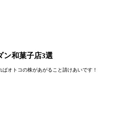
ダン和菓子店3選
ればオトコの株があがること請けあいです！