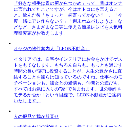
「好きな相手は胃の腑からつかめ」って、昔はオンナ
に言われてたことですが、今はオトコにも言えるこ
と。飲んだ後「ちょっと一杯寄ってかない？」、「今
度一緒にアレ作らない？」「週末ホムパしようよ」な
どなど、さまざまな口実に使える簡単レシピを人気料
理研究家がお教えします。
オヤジの物件案内人「LEON不動産」
イタリアでは、自宅やインテリアにお金をかけてゲス
トをもてなします。もちろん自らも。もっとも過ごす
時間の長い”家”に投資することが、人生の豊かさに直
結することを彼らは知っているのですね。仕事へのモ
チベーションも、彼女との愛情も、仲間との遊びも、
すべてはお気に入りの”家”で育まれます。世の物件を
モテるか否か！という目線で、LEON不動産がご案内
いたします。
人の服見て我が服直せ
お洒落オヤジの実例をもとに、着こなし術とキーとな