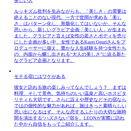
美しい人
ルッキズム批判を生みながらも、「美しさ」の需要は
絶えることのない現代。一方で世間が求める「美し
さ」はパターン化し、形骸化してはいないか、そんな
思いから、新しいグラビア企画「美しい人」が生まれ
ました。グラビアと言えば女性の若さとボディを売り
にした企画が多い中、女性であるKaori Oguriさんをプ
ロデューサーに据え、豊かな人生経験を持つ女性たち
の、内面から醸し出される“大人の美しさ”に迫る新た
なグラビア企画となります。
モテる宿にはワケがある
彼女と訪れる旅の楽しみってなんでしょう？ まずは
料理、そして景色。気持ちのいい温泉と高いホスピタ
リティも大切です。さらに設えや歴史などその宿なら
ではの個性的な魅力があれば、旅はきっと素晴らしい
思い出になるはず。そんな恋するふたりの大切な旅時
間を演出する“ハズさない”宿を、LEONが実際に訪れ
た中から自信をもってご紹介します。