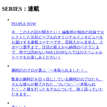
SERIES：連載
PEOPLE NOW
今、この人の話が聞きたい！ 編集部が独自の目線でセ
レクトした注目ピープルのオリジナルインタビューを
お届けする連載コーナーです。芸能人から文化人、ス
ポーツ選手まで、注目の新人から納得のベテランま
で、他では読めないWeb LEONならではのスペシャル
トークをお楽しみください！
腕時計のプロが選ぶ「一本取られました！」
数多の腕時計を日々目にしている腕時計のプロたち。
そんな彼らが魅了された、ついつい「一本取られ
た！」と膝を打ったモデルについて、熱く語っていた
だきます。