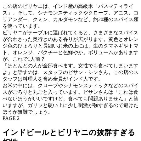
この店のビリヤニは、インド産の高級米「バスマティライ
ス」。そして、シナモンスティックやクローブ、アニス、コ
リアンダー、クミン、カルダモンなど、約20種のスパイス類
を使っています。
ビリヤニがテーブルに運ばれてくると、さまざまなスパイス
が合わさった奥行きのある香りが広がります。黄色とオレン
ジ色のひょろりと長細いお米の上には、生のタマネギやトマ
ト、オレンジ、パクチーと色鮮やか。ボリュームがあります
が、これで1人前？
「ほとんどの人が全部食べます。女性でも食べてしまいます
よ」と話すのは、スタッフのビサン・シンさん。この店のス
タッフは料理人を含め全員がインド人です。
お米の中には、クローブやシナモンスティックなどのスパイ
スがごろりと丸ごと入っています。ビサンさんは「これは食
べないほうがいいですけど、食べても問題ありません」と笑
いますが、ガリッと硬い上に少し刺激が強すぎるので避けた
ほうが無難でしょう。
PAGE 2
インドビールとビリヤニの抜群すぎる