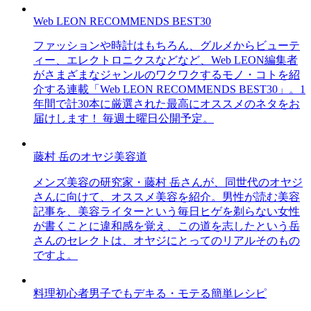
Web LEON RECOMMENDS BEST30
ファッションや時計はもちろん、グルメからビューテ
ィー、エレクトロニクスなどなど、Web LEON編集者
がさまざまなジャンルのワクワクするモノ・コトを紹
介する連載「Web LEON RECOMMENDS BEST30」。1
年間で計30本に厳選された最高にオススメのネタをお
届けします！ 毎週土曜日公開予定。
藤村 岳のオヤジ美容道
メンズ美容の研究家・藤村 岳さんが、同世代のオヤジ
さんに向けて、オススメ美容を紹介。男性が読む美容
記事を、美容ライターという毎日ヒゲを剃らない女性
が書くことに違和感を覚え、この道を志したという岳
さんのセレクトは、オヤジにとってのリアルそのもの
ですよ。
料理初心者男子でもデキる・モテる簡単レシピ