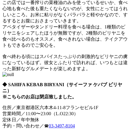
この店では一番搾りの菜種油のみを使っているせいか、食べ
心地も食べた後も重たくならないのが、女性にとってはうれ
しいところ。お米に粘りがなくパラパラと軽やかなので、す
るするとお腹におさまっていきます。
アペタイザーやタンドリー料理を食べる場合は、1種類のビ
リヤニをシェアしたほうが無難ですが、2種類のビリヤニを
食べ比べるのもオススメ。食べきれない場合は、テイクアウ
トもできるのでご安心を。
食べ終わる頃にはスパイスたっぷりの刺激的なビリヤニの虜
になっているはず。彼女とふたりで訪れれば、いつもとは違
った新鮮なグルメデートが楽しめますよ。
◆ SAHIFA KEBAB BIRYANI（サイーファ ケバブ ビリヤ
ニ）
※こちらのお店は閉店致しました。
住所／東京都港区六本木4-11-8フランセビル1F
営業時間／11:00〜23:00（L.O22:30）
定休日／年中無休
予約・問い合わせ／☎︎
03-3497-8104