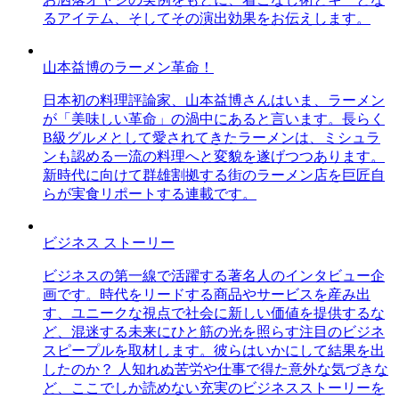
るアイテム、そしてその演出効果をお伝えします。
山本益博のラーメン革命！
日本初の料理評論家、山本益博さんはいま、ラーメン
が「美味しい革命」の渦中にあると言います。長らく
B級グルメとして愛されてきたラーメンは、ミシュラ
ンも認める一流の料理へと変貌を遂げつつあります。
新時代に向けて群雄割拠する街のラーメン店を巨匠自
らが実食リポートする連載です。
ビジネス ストーリー
ビジネスの第一線で活躍する著名人のインタビュー企
画です。時代をリードする商品やサービスを産み出
す、ユニークな視点で社会に新しい価値を提供するな
ど、混迷する未来にひと筋の光を照らす注目のビジネ
スピープルを取材します。彼らはいかにして結果を出
したのか？ 人知れぬ苦労や仕事で得た意外な気づきな
ど、ここでしか読めない充実のビジネスストーリーを