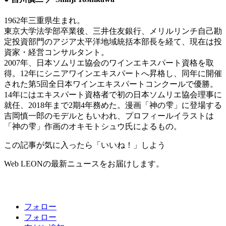
1962年三重県生まれ。
東京大学法学部卒業後、三井住友銀行、メリルリンチ自己勘
定投資部門のアジア太平洋地域統括本部長を経て、現在は投
資家・経営コンサルタント。
2007年、日本ソムリエ協会のワインエキスパート資格を取
得。12年にシニアワインエキスパートへ昇格し、同年に開催
された第5回全日本ワインエキスパートコンクールで優勝。
14年にはエキスパート資格者で初の日本ソムリエ協会理事に
就任、2018年まで2期4年務めた。漫画「神の雫」に登場する
吉岡慎一郎のモデルともいわれ、プロフィールイラストは
「神の雫」作画のオキモトシュウ氏によるもの。
この記事が気に入ったら「いいね！」しよう
Web LEONの最新ニュースをお届けします。
フォロー
フォロー