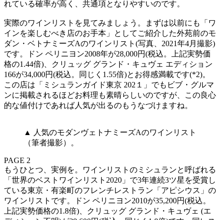
れている確率が高く、共通項となりやすいのです。
実際のワインリストを見てみましょう。まずは以前にも「ワ
インを楽しむべき店のお手本」としてご紹介した外苑前のモ
ダン・ベトナミーズAのワインリスト(写真、2021年4月撮影)
です。ドン ペリニヨン2008年が28,000円(税込。上記実勢価
格の1.44倍)、クリュッグ グランド・キュヴェ エディション
166が34,000円(税込。同じく1.55倍)とお得感満載です(*2)。
この店は「ミシュランガイド東京 202１」でもビブ・グルマ
ンに掲載されるほどお料理も素晴らしいのですが、この良心
的な値付けであれば人気が出るのもうなづけますね。
▲ 人気のモダンヴェトナミーズAのワインリスト
（筆者撮影）。
PAGE 2
もうひとつ、実例を。ワインリストのミシュランと呼ばれる
「世界のベストワインリスト2020」で3年連続3ツ星を受賞し
ている東京・有楽町のフレンチレストラン「アピシウス」の
ワインリストです。ドン ペリニヨン2010が35,200円(税込。
上記実勢価格の1.8倍)、クリュッグ グランド・キュヴェ (エ