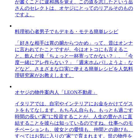
が書くことに違和感を覚え、この道を志したという岳
さんのセレクトは、オヤジにとってのリアルそのもの
ですよ。
料理初心者男子でもデキる・モテる簡単レシピ
「好きな相手は胃の腑からつかめ」って、昔はオンナ
に言われてたことですが、今はオトコにも言えるこ
と。飲んだ後「ちょっと一杯寄ってかない？」、「今
度一緒にアレ作らない？」「週末ホムパしようよ」な
どなど、さまざまな口実に使える簡単レシピを人気料
理研究家がお教えします。
オヤジの物件案内人「LEON不動産」
イタリアでは、自宅やインテリアにお金をかけてゲス
トをもてなします。もちろん自らも。もっとも過ごす
時間の長い”家”に投資することが、人生の豊かさに直
結することを彼らは知っているのですね。仕事へのモ
チベーションも、彼女との愛情も、仲間との遊びも、
すべてはお気に入りの”家”で育まれます。世の物件を