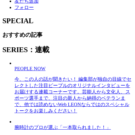
友だち追加
フォロー
SPECIAL
おすすめの記事
SERIES：連載
PEOPLE NOW
今、この人の話が聞きたい！ 編集部が独自の目線でセ
レクトした注目ピープルのオリジナルインタビューを
お届けする連載コーナーです。芸能人から文化人、ス
ポーツ選手まで、注目の新人から納得のベテランま
で、他では読めないWeb LEONならではのスペシャル
トークをお楽しみください！
腕時計のプロが選ぶ「一本取られました！」