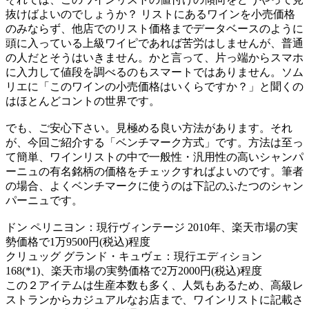
抜けばよいのでしょうか？ リストにあるワインを小売価格
のみならず、他店でのリスト価格までデータベースのように
頭に入っている上級ワイピであれば苦労はしませんが、普通
の人だとそうはいきません。かと言って、片っ端からスマホ
に入力して値段を調べるのもスマートではありません。ソム
リエに「このワインの小売価格はいくらですか？」と聞くの
はほとんどコントの世界です。
でも、ご安心下さい。見極める良い方法があります。それ
が、今回ご紹介する「ベンチマーク方式」です。方法は至っ
て簡単、ワインリストの中で一般性・汎用性の高いシャンパ
ーニュの有名銘柄の価格をチェックすればよいのです。筆者
の場合、よくベンチマークに使うのは下記のふたつのシャン
パーニュです。
ドン ペリニヨン：現行ヴィンテージ 2010年、楽天市場の実
勢価格で1万9500円(税込)程度
クリュッグ グランド・キュヴェ：現行エディション
168(*1)、楽天市場の実勢価格で2万2000円(税込)程度
この２アイテムは生産本数も多く、人気もあるため、高級レ
ストランからカジュアルなお店まで、ワインリストに記載さ