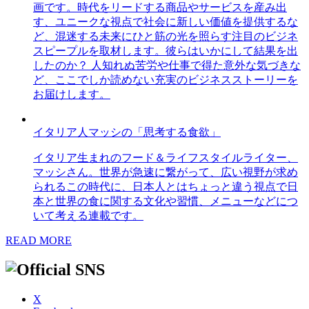
画です。時代をリードする商品やサービスを産み出
す、ユニークな視点で社会に新しい価値を提供するな
ど、混迷する未来にひと筋の光を照らす注目のビジネ
スピープルを取材します。彼らはいかにして結果を出
したのか？ 人知れぬ苦労や仕事で得た意外な気づきな
ど、ここでしか読めない充実のビジネスストーリーを
お届けします。
イタリア人マッシの「思考する食欲」
イタリア生まれのフード＆ライフスタイルライター、
マッシさん。世界が急速に繋がって、広い視野が求め
られるこの時代に、日本人とはちょっと違う視点で日
本と世界の食に関する文化や習慣、メニューなどにつ
いて考える連載です。
READ MORE
X