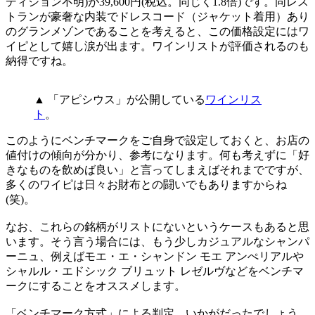
ディション不明)が39,600円(税込。同じく1.8倍)です。同レス
トランが豪奢な内装でドレスコード（ジャケット着用）あり
のグランメゾンであることを考えると、この価格設定にはワ
イピとして嬉し涙が出ます。ワインリストが評価されるのも
納得ですね。
▲ 「アピシウス」が公開している
ワインリス
ト
。
このようにベンチマークをご自身で設定しておくと、お店の
値付けの傾向が分かり、参考になります。何も考えずに「好
きなものを飲めば良い」と言ってしまえばそれまでですが、
多くのワイピは日々お財布との闘いでもありますからね
(笑)。
なお、これらの銘柄がリストにないというケースもあると思
います。そう言う場合には、もう少しカジュアルなシャンパ
ーニュ、例えばモエ・エ・シャンドン モエ アンぺリアルや
シャルル・エドシック ブリュット レゼルヴなどをベンチマ
ークにすることをオススメします。
「ベンチマーク方式」による判定、いかがだったでしょう