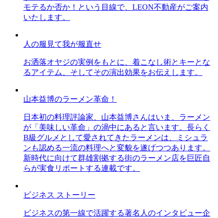
モテるか否か！という目線で、LEON不動産がご案内
いたします。
人の服見て我が服直せ
お洒落オヤジの実例をもとに、着こなし術とキーとな
るアイテム、そしてその演出効果をお伝えします。
山本益博のラーメン革命！
日本初の料理評論家、山本益博さんはいま、ラーメン
が「美味しい革命」の渦中にあると言います。長らく
B級グルメとして愛されてきたラーメンは、ミシュラ
ンも認める一流の料理へと変貌を遂げつつあります。
新時代に向けて群雄割拠する街のラーメン店を巨匠自
らが実食リポートする連載です。
ビジネス ストーリー
ビジネスの第一線で活躍する著名人のインタビュー企