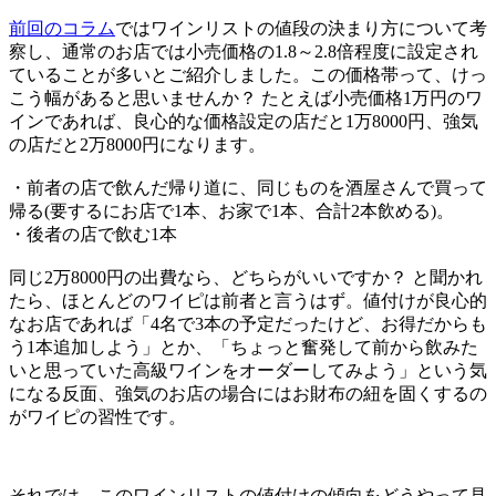
前回のコラム
ではワインリストの値段の決まり方について考
察し、通常のお店では小売価格の1.8～2.8倍程度に設定され
ていることが多いとご紹介しました。この価格帯って、けっ
こう幅があると思いませんか？ たとえば小売価格1万円のワ
インであれば、良心的な価格設定の店だと1万8000円、強気
の店だと2万8000円になります。
・前者の店で飲んだ帰り道に、同じものを酒屋さんで買って
帰る(要するにお店で1本、お家で1本、合計2本飲める)。
・後者の店で飲む1本
同じ2万8000円の出費なら、どちらがいいですか？ と聞かれ
たら、ほとんどのワイピは前者と言うはず。値付けが良心的
なお店であれば「4名で3本の予定だったけど、お得だからも
う1本追加しよう」とか、「ちょっと奮発して前から飲みた
いと思っていた高級ワインをオーダーしてみよう」という気
になる反面、強気のお店の場合にはお財布の紐を固くするの
がワイピの習性です。
それでは、このワインリストの値付けの傾向をどうやって見