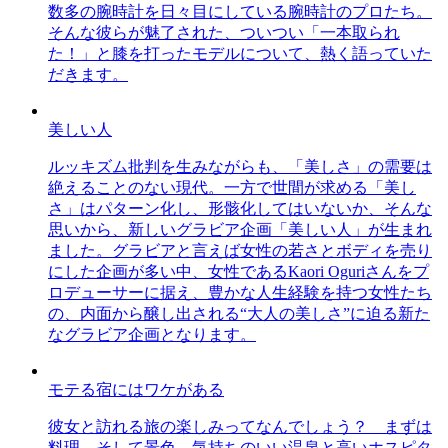
数多の腕時計を日々目にしている腕時計のプロたち。
そんな彼らが魅了された、ついつい「一本取られ
た！」と膝を打ったモデルについて、熱く語っていた
だきます。
美しい人
ルッキズム批判を生みながらも、「美しさ」の需要は
絶えることのない現代。一方で世間が求める「美し
さ」はパターン化し、形骸化してはいないか、そんな
思いから、新しいグラビア企画「美しい人」が生まれ
ました。グラビアと言えば女性の若さとボディを売り
にした企画が多い中、女性であるKaori Oguriさんをプ
ロデューサーに据え、豊かな人生経験を持つ女性たち
の、内面から醸し出される“大人の美しさ”に迫る新た
なグラビア企画となります。
モテる宿にはワケがある
彼女と訪れる旅の楽しみってなんでしょう？ まずは
料理、そして景色。気持ちのいい温泉と高いホスピタ