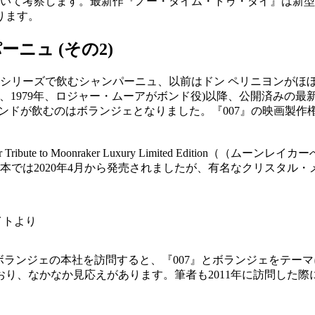
について考察します。最新作『ノー・タイム・トゥ・ダイ』は新
ります。
ニュ (その2)
』シリーズで飲むシャンパーニュ、以前はドン ペリニヨンがほ
ker、1979年、ロジャー・ムーアがボンド役)以降、公開済みの最新作
ンドが飲むのはボランジェとなりました。『007』の映画製
ribute to Moonraker Luxury Limited Editi
日本では2020年4月から発売されましたが、有名なクリスタル
イトより
にあるボランジェの本社を訪問すると、『007』とボランジェをテ
り、なかなか見応えがあります。筆者も2011年に訪問した際