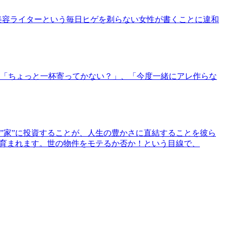
美容ライターという毎日ヒゲを剃らない女性が書くことに違和
「ちょっと一杯寄ってかない？」、「今度一緒にアレ作らな
”家”に投資することが、人生の豊かさに直結することを彼ら
で育まれます。世の物件をモテるか否か！という目線で、