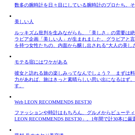
数多の腕時計を日々目にしている腕時計のプロたち。そ
美しい人
ルッキズム批判を生みながらも、「美しさ」の需要は絶
ラビア企画「美しい人」が生まれました。グラビアと言え
を持つ女性たちの、内面から醸し出される“大人の美し
モテる宿にはワケがある
彼女と訪れる旅の楽しみってなんでしょう？ まずは料
力があれば、旅はきっと素晴らしい思い出になるはず。
す。
Web LEON RECOMMENDS BEST30
ファッションや時計はもちろん、グルメからビューティー
LEON RECOMMENDS BEST30」。1年間で計