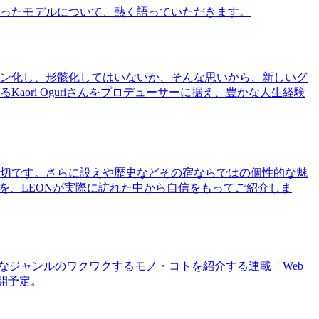
ったモデルについて、熱く語っていただきます。
ン化し、形骸化してはいないか、そんな思いから、新しいグ
ri Oguriさんをプロデューサーに据え、豊かな人生経験
切です。さらに設えや歴史などその宿ならではの個性的な魅
を、LEONが実際に訪れた中から自信をもってご紹介しま
まなジャンルのワクワクするモノ・コトを紹介する連載「Web
公開予定。