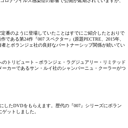
型コロナウイルス感染症の影響で公開が延期されていますが、
ぼ定番のように登場していたことはすでにご紹介したとおりで
である第24作『007 スペクター』(原題PECTRE、2015年、
作権者とボランジェ社の良好なパートナーシップ関係が続いてい
on（（ムーンレイカーへのトリビュート－ボランジェ・ラグジュアリー・リミテッド
・メーカーであるサン・ルイ社のシャンパーニュ・クーラーがつ
ーマにしたDVDをもらえます。歴代の『007』シリーズにボラン
にゲットしました。