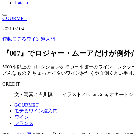
Hatena
GOURMET
2021.02.04
連載
モテるワイン道入門
『007』でロジャー・ムーアだけが例外
5000本以上のコレクションを持つ日本随一のワインコレク
どんなもの？ ちょっとイタいワインおたくや面倒くさい半
CREDIT :
文・写真／吉川慎二 イラスト／Isaku Goto, オキモ
GOURMET
モテるワイン道入門
ワイン
フランス