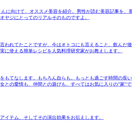
さんに向けて、オススメ美容を紹介。男性が読む美容記事を、
オヤジにとってのリアルそのものですよ。
言われてたことですが、今はオトコにも言えること。飲んだ後
実に使える簡単レシピを人気料理研究家がお教えします。
をもてなします。もちろん自らも。もっとも過ごす時間の長い
女との愛情も、仲間との遊びも、すべてはお気に入りの”家”
アイテム、そしてその演出効果をお伝えします。