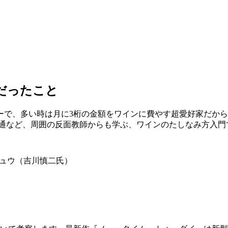
だったこと
ターで、多い時は月に3桁の金額をワインに費やす超愛好家だか
可通など、周囲の反面教師からも学ぶ、ワインのたしなみ方入門
トシュウ（吉川慎二氏）