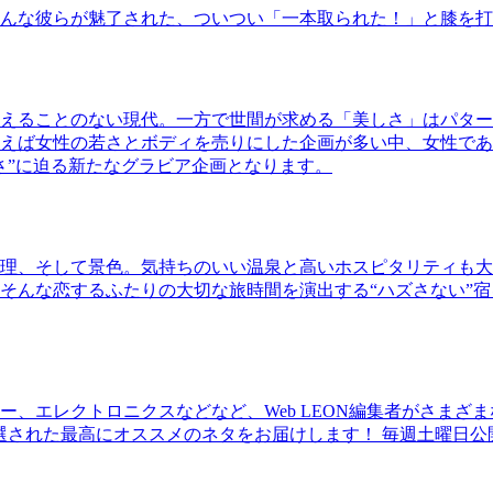
んな彼らが魅了された、ついつい「一本取られた！」と膝を打
えることのない現代。一方で世間が求める「美しさ」はパター
ば女性の若さとボディを売りにした企画が多い中、女性であるKao
さ”に迫る新たなグラビア企画となります。
理、そして景色。気持ちのいい温泉と高いホスピタリティも大
そんな恋するふたりの大切な旅時間を演出する“ハズさない”宿
、エレクトロニクスなどなど、Web LEON編集者がさまざ
30本に厳選された最高にオススメのネタをお届けします！ 毎週土曜日