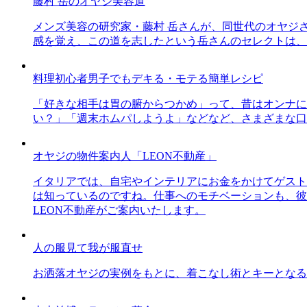
藤村 岳のオヤジ美容道
メンズ美容の研究家・藤村 岳さんが、同世代のオヤジ
感を覚え、この道を志したという岳さんのセレクトは、
料理初心者男子でもデキる・モテる簡単レシピ
「好きな相手は胃の腑からつかめ」って、昔はオンナに
い？」「週末ホムパしようよ」などなど、さまざまな口
オヤジの物件案内人「LEON不動産」
イタリアでは、自宅やインテリアにお金をかけてゲスト
は知っているのですね。仕事へのモチベーションも、彼
LEON不動産がご案内いたします。
人の服見て我が服直せ
お洒落オヤジの実例をもとに、着こなし術とキーとなる