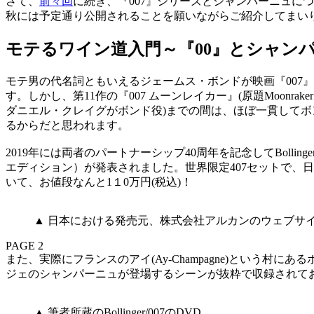
さて、
前々回
に続き、『007』シリーズとシャンパーニュ
秋には予定通り公開されることを願いながらご紹介してまい
モテるワイン道入門～『00』とシャンパー
モテ男の代名詞ともいえるジェームス・ボンドが映画『007
す。しかし、第11作の『007 ムーンレイカー』(原題Moonra
ダニエル・クレイグがボンド役)までの間は、ほぼ一貫してボ
るからだと思われます。
2019年には両者のパートナーシップ40周年を記念してBollinger T
エディション）が発表されました。世界限定407セットで、
いて、お値段なんと1１0万円(税込)！
▲ 日本における発売元、株式会社アルカンのウェブサ
PAGE 2
また、実際にフランスのアイ(Ay-Champagne)という村
ジェのシャンパーニュが登場するシーンが抜粋で収録されてお
▲ 筆者所蔵のBollinger/007のDVD