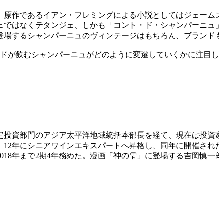
、原作であるイアン・フレミングによる小説としてはジェームス
ではなくテタンジェ、しかも「コント・ド・シャンパーニュ」が
、登場するシャンパーニュのヴィンテージはもちろん、ブランド
ンドが飲むシャンパーニュがどのように変遷していくかに注目
。
定投資部門のアジア太平洋地域統括本部長を経て、現在は投資
。12年にシニアワインエキスパートへ昇格し、同年に開催され
018年まで2期4年務めた。漫画「神の雫」に登場する吉岡慎