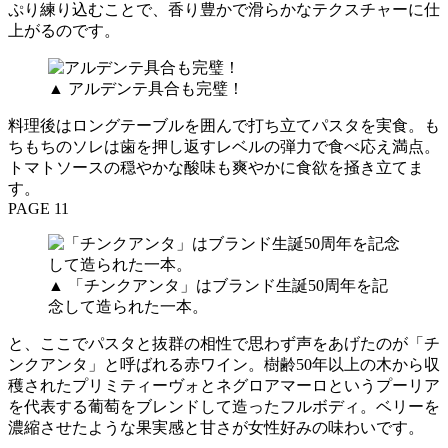
ぷり練り込むことで、香り豊かで滑らかなテクスチャーに仕
上がるのです。
▲ アルデンテ具合も完璧！
料理後はロングテーブルを囲んで打ち立てパスタを実食。も
ちもちのソレは歯を押し返すレベルの弾力で食べ応え満点。
トマトソースの穏やかな酸味も爽やかに食欲を掻き立てま
す。
PAGE 11
▲ 「チンクアンタ」はブランド生誕50周年を記
念して造られた一本。
と、ここでパスタと抜群の相性で思わず声をあげたのが「チ
ンクアンタ」と呼ばれる赤ワイン。樹齢50年以上の木から収
穫されたプリミティーヴォとネグロアマーロというプーリア
を代表する葡萄をブレンドして造ったフルボディ。ベリーを
濃縮させたような果実感と甘さが女性好みの味わいです。