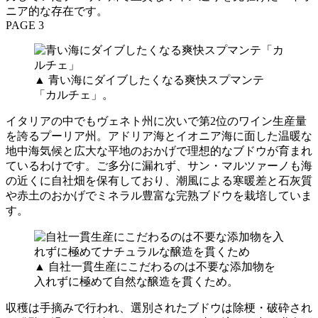
ニア的な存在です。
PAGE 3
▲ 青い海にダイブしたくなる爽快スプマンテ
「カルチェ」。
イタリアの中でもヴェネト州に次いで第2位のワイン生産量
を誇るプーリア州。アドリア海とイオニア海に面した温暖な
地中海気候と広大な平地のおかげで理想的なブドウが育まれ
ているわけです。ご多分に漏れず、サン・マルツァーノも海
の近くに自社畑を保有しており、潮風による寒暖差と石灰質
や赤土のおかげでミネラル豊富な完熟ブドウを栽培していま
す。
▲ 自社一貫生産にこだわるのは不要な添加物を
入れずに極めて自然な醸造を貫くため。
収穫は手摘みで行われ、選別されたブドウは除梗・破砕され