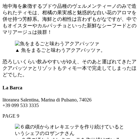
地中海を象徴するブドウ品種のヴェルメンティーノのみで造
られたティモは、柑橘の果実感と魅惑的な白い花のアロマを
併せ持つ芳醇系。海鮮との相性は言わずもがなですが、中で
もオイスターやカルパッチョといった新鮮なシーフードとの
マリアージュは抜群！
▲ 魚をまるごと味わうアクアパッツァ。
恐ろしいくらい飲みやすいがゆえ、そのあと運ばれてきたア
クアパッツァとリゾットもティモ一本で完走してしまったほ
どでした。
La Barca
litoranea Salentina, Marina di Pulsano, 74026
+39 099 533 3335
PAGE 9