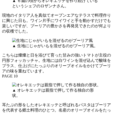
▲ ６歳の頃からオレキエッテを作り続けている
というシェフのロザンナさん。
現地のイタリア人を真似てオープンエアなテラスで料理作り
に興じた日も。ワイン片手にワイワイと手を動かすだけでも
楽しいですが、プーリアの豊かさを再発見できたのが何より
の収穫でした。
▲ 生地にじゃがいもを混ぜるのがプーリア風。
こちらは燦燦と日を浴びて育った甘みの強いトマトが主役の
円形フォッカッチャ。生地には白ワインを混ぜ込んで酸味を
プラス、仕上げにたっぷりのオリーブオイルをかけてプーリ
アの味を重ねています。
PAGE 10
▲ オレキエッテは親指で押して作る独自の形
状。
耳たぶの形をしたオレキエッテと呼ばれるパスタはプーリア
を代表する郷土料理のひとつ。名産のオリーブオイルをたっ