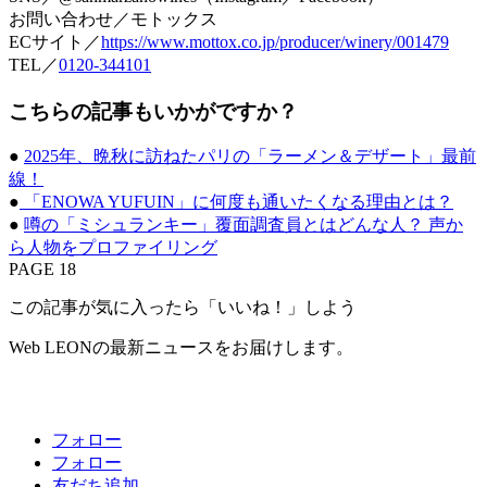
お問い合わせ／モトックス
ECサイト／
https://www.mottox.co.jp/producer/winery/001479
TEL／
0120-344101
こちらの記事もいかがですか？
●
2025年、晩秋に訪ねたパリの「ラーメン＆デザート」最前
線！
●
「ENOWA YUFUIN」に何度も通いたくなる理由とは？
●
噂の「ミシュランキー」覆面調査員とはどんな人？ 声か
ら人物をプロファイリング
PAGE 18
この記事が気に入ったら「いいね！」しよう
Web LEONの最新ニュースをお届けします。
フォロー
フォロー
友だち追加