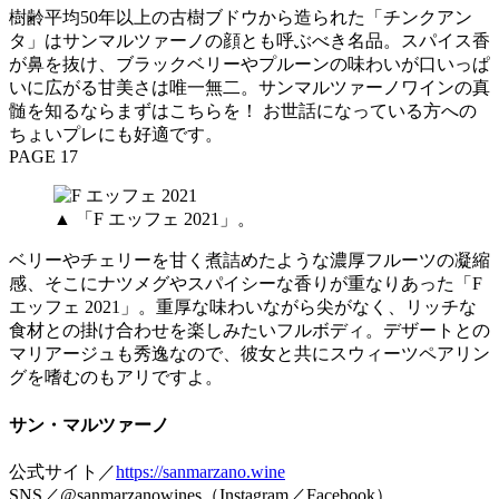
樹齢平均50年以上の古樹ブドウから造られた「チンクアン
タ」はサンマルツァーノの顔とも呼ぶべき名品。スパイス香
が鼻を抜け、ブラックベリーやプルーンの味わいが口いっぱ
いに広がる甘美さは唯一無二。サンマルツァーノワインの真
髄を知るならまずはこちらを！ お世話になっている方への
ちょいプレにも好適です。
PAGE 17
▲ 「F エッフェ 2021」。
ベリーやチェリーを甘く煮詰めたような濃厚フルーツの凝縮
感、そこにナツメグやスパイシーな香りが重なりあった「F
エッフェ 2021」。重厚な味わいながら尖がなく、リッチな
食材との掛け合わせを楽しみたいフルボディ。デザートとの
マリアージュも秀逸なので、彼女と共にスウィーツペアリン
グを嗜むのもアリですよ。
サン・マルツァーノ
公式サイト／
https://sanmarzano.wine
SNS／@sanmarzanowines（Instagram／Facebook）