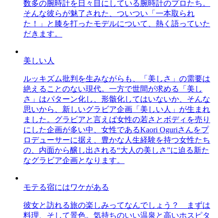
数多の腕時計を日々目にしている腕時計のプロたち。
そんな彼らが魅了された、ついつい「一本取られ
た！」と膝を打ったモデルについて、熱く語っていた
だきます。
美しい人
ルッキズム批判を生みながらも、「美しさ」の需要は
絶えることのない現代。一方で世間が求める「美し
さ」はパターン化し、形骸化してはいないか、そんな
思いから、新しいグラビア企画「美しい人」が生まれ
ました。グラビアと言えば女性の若さとボディを売り
にした企画が多い中、女性であるKaori Oguriさんをプ
ロデューサーに据え、豊かな人生経験を持つ女性たち
の、内面から醸し出される“大人の美しさ”に迫る新た
なグラビア企画となります。
モテる宿にはワケがある
彼女と訪れる旅の楽しみってなんでしょう？ まずは
料理、そして景色。気持ちのいい温泉と高いホスピタ