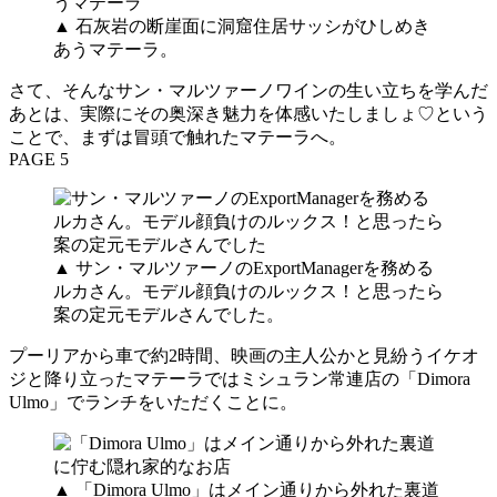
▲ 石灰岩の断崖面に洞窟住居サッシがひしめき
あうマテーラ。
さて、そんなサン・マルツァーノワインの生い立ちを学んだ
あとは、実際にその奥深き魅力を体感いたしましょ♡という
ことで、まずは冒頭で触れたマテーラへ。
PAGE 5
▲ サン・マルツァーノのExportManagerを務める
ルカさん。モデル顔負けのルックス！と思ったら
案の定元モデルさんでした。
プーリアから車で約2時間、映画の主人公かと見紛うイケオ
ジと降り立ったマテーラではミシュラン常連店の「Dimora
Ulmo」でランチをいただくことに。
▲ 「Dimora Ulmo」はメイン通りから外れた裏道