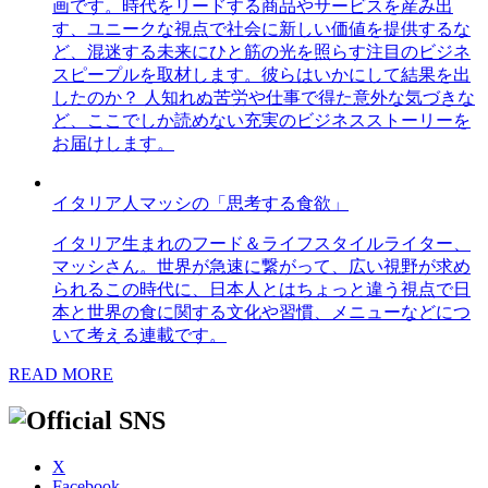
画です。時代をリードする商品やサービスを産み出
す、ユニークな視点で社会に新しい価値を提供するな
ど、混迷する未来にひと筋の光を照らす注目のビジネ
スピープルを取材します。彼らはいかにして結果を出
したのか？ 人知れぬ苦労や仕事で得た意外な気づきな
ど、ここでしか読めない充実のビジネスストーリーを
お届けします。
イタリア人マッシの「思考する食欲」
イタリア生まれのフード＆ライフスタイルライター、
マッシさん。世界が急速に繋がって、広い視野が求め
られるこの時代に、日本人とはちょっと違う視点で日
本と世界の食に関する文化や習慣、メニューなどにつ
いて考える連載です。
READ MORE
X
Facebook