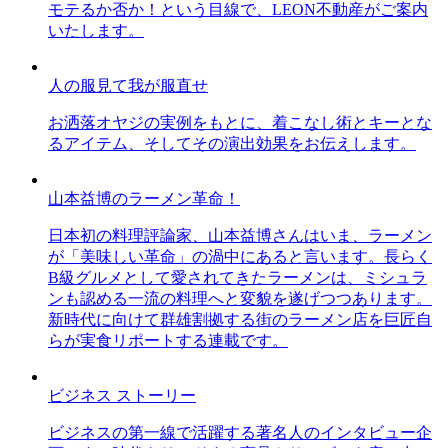
モテるか否か！という目線で、LEON不動産がご案内
いたします。
人の服見て我が服直せ
お洒落オヤジの実例をもとに、着こなし術とキーとな
るアイテム、そしてその演出効果をお伝えします。
山本益博のラーメン革命！
日本初の料理評論家、山本益博さんはいま、ラーメン
が「美味しい革命」の渦中にあると言います。長らく
B級グルメとして愛されてきたラーメンは、ミシュラ
ンも認める一流の料理へと変貌を遂げつつあります。
新時代に向けて群雄割拠する街のラーメン店を巨匠自
らが実食リポートする連載です。
ビジネス ストーリー
ビジネスの第一線で活躍する著名人のインタビュー企