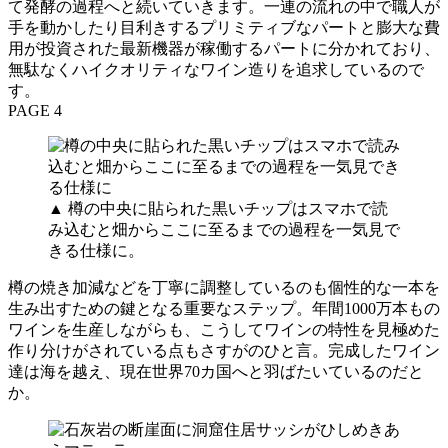
て発酵の過程へと続いていきます。一連の流れの中で職人が
手を動かしたり目利きするプリミティブなパートと膨大な費
用が投資された最新機器が稼働するパートに分かれており、
無駄なくハイクオリティなワイン造りを追求しているので
す。
PAGE 4
▲ 樽の中央に貼られた黒いチップはスマホで読
み込むと畑からここに至るまでの過程を一気見で
きる仕様に。
樽の焼き加減などを丁寧に調整しているのも個性的な一本を
生み出すための鍵となる重要なステップ。年間1000万本もの
ワインを生産しながらも、こうしてワインの特性を見極めた
作り分けがされている点もさすがのひと言。完成したワイン
達は海を越え、現在世界70カ国へと羽ばたいているのだと
か。