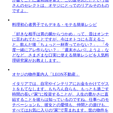
が書くことに違和感を覚え、この道を志したという岳
さんのセレクトは、オヤジにとってのリアルそのもの
ですよ。
料理初心者男子でもデキる・モテる簡単レシピ
「好きな相手は胃の腑からつかめ」って、昔はオンナ
に言われてたことですが、今はオトコにも言えるこ
と。飲んだ後「ちょっと一杯寄ってかない？」、「今
度一緒にアレ作らない？」「週末ホムパしようよ」な
どなど、さまざまな口実に使える簡単レシピを人気料
理研究家がお教えします。
オヤジの物件案内人「LEON不動産」
イタリアでは、自宅やインテリアにお金をかけてゲス
トをもてなします。もちろん自らも。もっとも過ごす
時間の長い”家”に投資することが、人生の豊かさに直
結することを彼らは知っているのですね。仕事へのモ
チベーションも、彼女との愛情も、仲間との遊びも、
すべてはお気に入りの”家”で育まれます。世の物件を