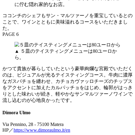
に佇む隠れ家的なお店。
ココンチのシェフもサン・マルツァーノを重宝しているとの
ことで、ワインとともに美味溢れるコースをいただきまし
た。
PAGE 6
▲ ５皿のテイスティングメニューは80ユーロか
ら。
かつて貴族が暮らしていたという豪華絢爛な宮殿でいただく
のは、ビジュアルが光るテイスティングコース。牛肉に濃厚
なガスパチョを纏わせ、カチョカヴァッロチーズのチップス
をアクセントに加えたカルパッチョをはじめ、輪郭がはっき
りとした味わいが続き、軽やかなサンマルツァーノワインで
流し込むのが心地良かったです。
Dimora Ulmo
Via Pennino, 28 - 75100 Matera
HP／
https://www.dimoraulmo.it/en