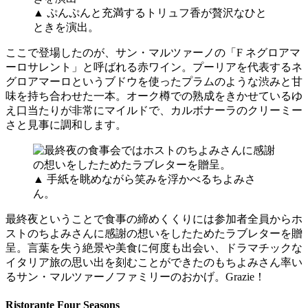
▲ ぷんぷんと充満するトリュフ香が贅沢なひと
ときを演出。
ここで登場したのが、サン・マルツァーノの「F ネグロアマ
ーロサレント」と呼ばれる赤ワイン。プーリアを代表するネ
グロアマーロというブドウを使ったプラムのような渋みと甘
味を持ち合わせた一本。オーク樽での熟成をきかせているゆ
え口当たりが非常にマイルドで、カルボナーラのクリーミー
さと見事に調和します。
▲ 手紙を眺めながら笑みを浮かべるちよみさ
ん。
最終夜ということで食事の締めくくりには参加者全員からホ
ストのちよみさんに感謝の想いをしたためたラブレターを贈
呈。言葉を失う絶景や美食に何度も出会い、ドラマチックな
イタリア旅の思い出を刻むことができたのもちよみさん率い
るサン・マルツァーノファミリーのおかげ。Grazie！
Ristorante Four Seasons