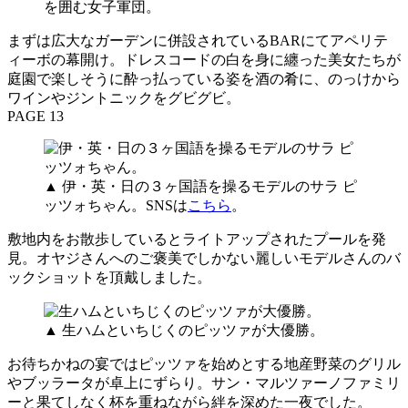
を囲む女子軍団。
まずは広大なガーデンに併設されているBARにてアペリテ
ィーボの幕開け。ドレスコードの白を身に纏った美女たちが
庭園で楽しそうに酔っ払っている姿を酒の肴に、のっけから
ワインやジントニックをグビグビ。
PAGE 13
▲ 伊・英・日の３ヶ国語を操るモデルのサラ ピ
ッツォちゃん。SNSは
こちら
。
敷地内をお散歩しているとライトアップされたプールを発
見。オヤジさんへのご褒美でしかない麗しいモデルさんのバ
ックショットを頂戴しました。
▲ 生ハムといちじくのピッツァが大優勝。
お待ちかねの宴ではピッツァを始めとする地産野菜のグリル
やブッラータが卓上にずらり。サン・マルツァーノファミリ
ーと果てしなく杯を重ねながら絆を深めた一夜でした。