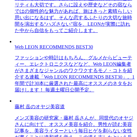
リティも大切です。さらに設えや歴史などその宿なら
ではの個性的な魅力があれば、旅はきっと素晴らしい
思い出になるはず。そんな恋するふたりの大切な旅時
間を演出する“ハズさない”宿を、LEONが実際に訪れ
た中から自信をもってご紹介します。
Web LEON RECOMMENDS BEST30
ファッションや時計はもちろん、グルメからビューテ
ィー、エレクトロニクスなどなど、Web LEON編集者
がさまざまなジャンルのワクワクするモノ・コトを紹
介する連載「Web LEON RECOMMENDS BEST30」。1
年間で計30本に厳選された最高にオススメのネタをお
届けします！ 毎週土曜日公開予定。
藤村 岳のオヤジ美容道
メンズ美容の研究家・藤村 岳さんが、同世代のオヤジ
さんに向けて、オススメ美容を紹介。男性が読む美容
記事を、美容ライターという毎日ヒゲを剃らない女性