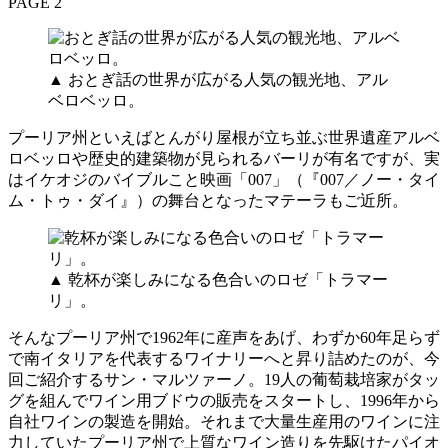
PAGE 2
▲ おとぎ話の世界が広がる人気の観光地、アル
ベロベッロ。
プーリア州といえばとんがり屋根が立ち並ぶ世界遺産アルベ
ロベッロや歴史的建築物が見られるバーリが有名ですが、実
はイケオジのバイブルこと映画「007」（『007／ノー・タイ
ム・トゥ・ダイ』）の舞台となったマテーラもご近所。
▲ 乾杯が楽しみになる色合いのロゼ「トラマー
リ」。
そんなプーリア州で1962年に産声をあげ、わずか60年足らず
で南イタリアを代表するワイナリーへと昇り詰めたのが、今
回ご紹介するサン・マルツァーノ。19人の葡萄栽培家がタッ
グを組んでワイン用ブドウの販売をスタートし、1996年から
自社ワインの製造を開始。それまで大量生産用のワインに注
力していたプーリア州で上質なワイン造りを先駆けたパイオ