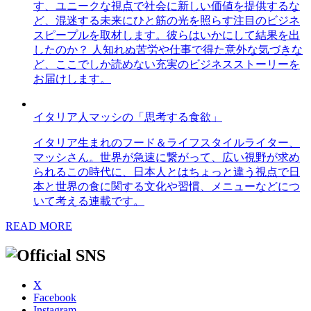
す、ユニークな視点で社会に新しい価値を提供するな
ど、混迷する未来にひと筋の光を照らす注目のビジネ
スピープルを取材します。彼らはいかにして結果を出
したのか？ 人知れぬ苦労や仕事で得た意外な気づきな
ど、ここでしか読めない充実のビジネスストーリーを
お届けします。
イタリア人マッシの「思考する食欲」
イタリア生まれのフード＆ライフスタイルライター、
マッシさん。世界が急速に繋がって、広い視野が求め
られるこの時代に、日本人とはちょっと違う視点で日
本と世界の食に関する文化や習慣、メニューなどにつ
いて考える連載です。
READ MORE
X
Facebook
Instagram