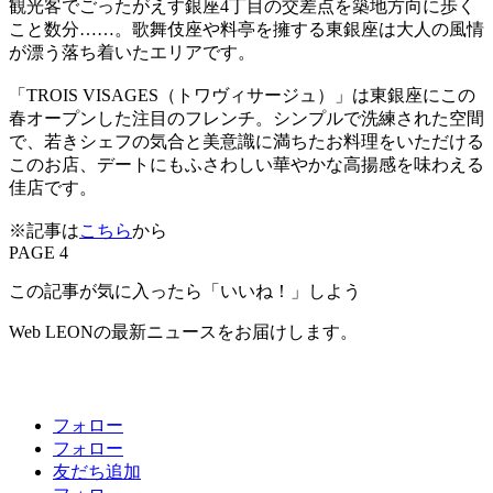
観光客でごったがえす銀座4丁目の交差点を築地方向に歩く
こと数分……。歌舞伎座や料亭を擁する東銀座は大人の風情
が漂う落ち着いたエリアです。
「TROIS VISAGES（トワヴィサージュ）」は東銀座にこの
春オープンした注目のフレンチ。シンプルで洗練された空間
で、若きシェフの気合と美意識に満ちたお料理をいただける
このお店、デートにもふさわしい華やかな高揚感を味わえる
佳店です。
※記事は
こちら
から
PAGE 4
この記事が気に入ったら「いいね！」しよう
Web LEONの最新ニュースをお届けします。
フォロー
フォロー
友だち追加