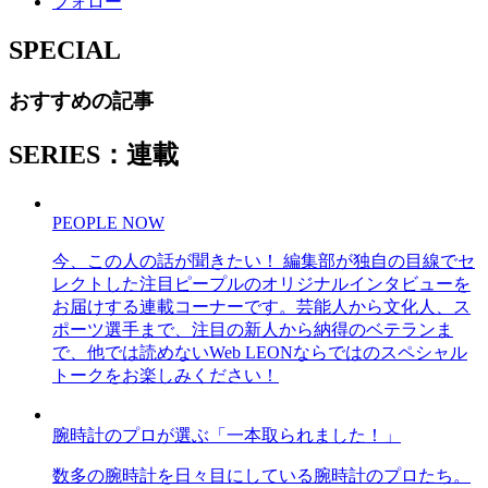
フォロー
SPECIAL
おすすめの記事
SERIES：連載
PEOPLE NOW
今、この人の話が聞きたい！ 編集部が独自の目線でセ
レクトした注目ピープルのオリジナルインタビューを
お届けする連載コーナーです。芸能人から文化人、ス
ポーツ選手まで、注目の新人から納得のベテランま
で、他では読めないWeb LEONならではのスペシャル
トークをお楽しみください！
腕時計のプロが選ぶ「一本取られました！」
数多の腕時計を日々目にしている腕時計のプロたち。