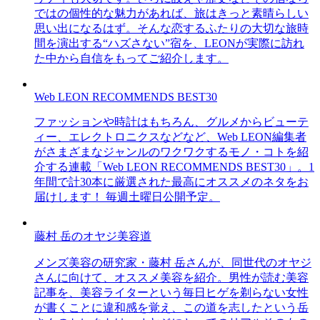
ではの個性的な魅力があれば、旅はきっと素晴らしい
思い出になるはず。そんな恋するふたりの大切な旅時
間を演出する“ハズさない”宿を、LEONが実際に訪れ
た中から自信をもってご紹介します。
Web LEON RECOMMENDS BEST30
ファッションや時計はもちろん、グルメからビューテ
ィー、エレクトロニクスなどなど、Web LEON編集者
がさまざまなジャンルのワクワクするモノ・コトを紹
介する連載「Web LEON RECOMMENDS BEST30」。1
年間で計30本に厳選された最高にオススメのネタをお
届けします！ 毎週土曜日公開予定。
藤村 岳のオヤジ美容道
メンズ美容の研究家・藤村 岳さんが、同世代のオヤジ
さんに向けて、オススメ美容を紹介。男性が読む美容
記事を、美容ライターという毎日ヒゲを剃らない女性
が書くことに違和感を覚え、この道を志したという岳