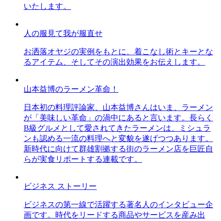
いたします。
人の服見て我が服直せ
お洒落オヤジの実例をもとに、着こなし術とキーとな
るアイテム、そしてその演出効果をお伝えします。
山本益博のラーメン革命！
日本初の料理評論家、山本益博さんはいま、ラーメン
が「美味しい革命」の渦中にあると言います。長らく
B級グルメとして愛されてきたラーメンは、ミシュラ
ンも認める一流の料理へと変貌を遂げつつあります。
新時代に向けて群雄割拠する街のラーメン店を巨匠自
らが実食リポートする連載です。
ビジネス ストーリー
ビジネスの第一線で活躍する著名人のインタビュー企
画です。時代をリードする商品やサービスを産み出