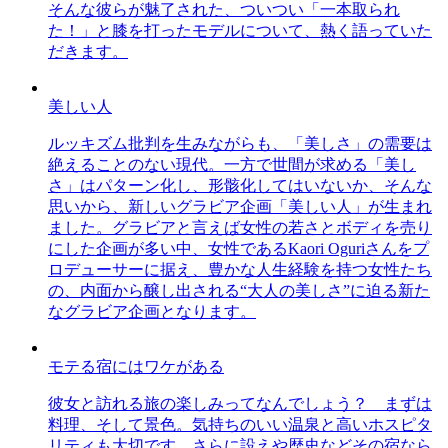
そんな彼らが魅了された、ついつい「一本取られ
た！」と膝を打ったモデルについて、熱く語っていた
だきます。
美しい人
ルッキズム批判を生みながらも、「美しさ」の需要は
絶えることのない現代。一方で世間が求める「美し
さ」はパターン化し、形骸化してはいないか、そんな
思いから、新しいグラビア企画「美しい人」が生まれ
ました。グラビアと言えば女性の若さとボディを売り
にした企画が多い中、女性であるKaori Oguriさんをプ
ロデューサーに据え、豊かな人生経験を持つ女性たち
の、内面から醸し出される“大人の美しさ”に迫る新た
なグラビア企画となります。
モテる宿にはワケがある
彼女と訪れる旅の楽しみってなんでしょう？ まずは
料理、そして景色。気持ちのいい温泉と高いホスピタ
リティも大切です。さらに設えや歴史などその宿なら