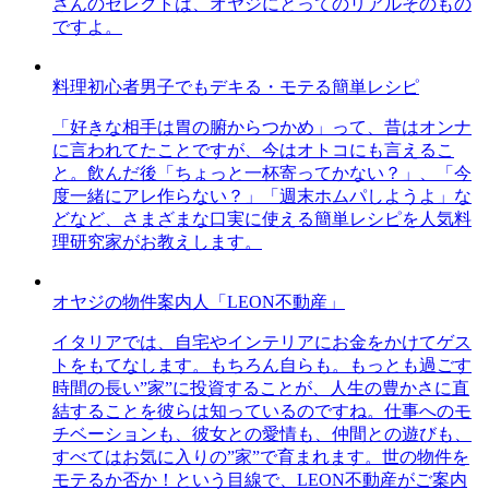
さんのセレクトは、オヤジにとってのリアルそのもの
ですよ。
料理初心者男子でもデキる・モテる簡単レシピ
「好きな相手は胃の腑からつかめ」って、昔はオンナ
に言われてたことですが、今はオトコにも言えるこ
と。飲んだ後「ちょっと一杯寄ってかない？」、「今
度一緒にアレ作らない？」「週末ホムパしようよ」な
どなど、さまざまな口実に使える簡単レシピを人気料
理研究家がお教えします。
オヤジの物件案内人「LEON不動産」
イタリアでは、自宅やインテリアにお金をかけてゲス
トをもてなします。もちろん自らも。もっとも過ごす
時間の長い”家”に投資することが、人生の豊かさに直
結することを彼らは知っているのですね。仕事へのモ
チベーションも、彼女との愛情も、仲間との遊びも、
すべてはお気に入りの”家”で育まれます。世の物件を
モテるか否か！という目線で、LEON不動産がご案内