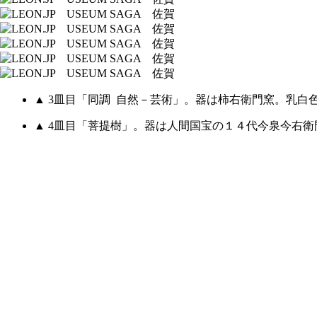
▲ 3皿目「同調 自然－芸術」。器は柿右衛門窯。乳
▲ 4皿目「菩提樹」。器は人間国宝の１４代今泉今右