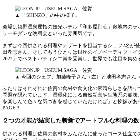
▲ 「SHINZO」の中の様子。
会場は嬉野温泉屈指の観光ホテル「和多屋別荘」敷地内のラボ
リーモダンな晩餐会といった雰囲気です。
まずは今回供される料理やデザートを担当するシェフ2名が登壇。
田孝志さん。そしてもうひとりは銀座のイノベーティブ・イタ
2022』でベストパティシエ賞を受賞し、世界でも注目を集
▲ 今回のシェフ、加藤峰子さん（左）と池田孝志さん
ふたりはそれぞれに佐賀の食材や食文化の素晴らしさを語り
問題が隠れています。温暖化による自然災害や生態系の崩壊
を楽しんで色々な気づきを感じていただければ」と挨拶があ
PAGE 3
２つの才能が結実した斬新でアートフルな料理の数
供される料理は佐賀の食材をふんだんに使ったコース仕立ての