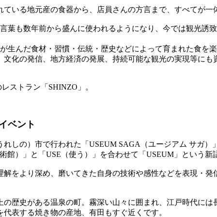
れている地元産の食器から、店員さんの方言まで、すべてが一
う言葉も数年前から盛んに使われるようになり、今では観光誘
土が生んだ食材・習慣・伝統・歴史などによって育まれた食を
、文化の発信、地方経済の発展、持続可能な観光の実現等にも資
ストラン「SHINZO」。
イベント
れしの）市で行われた「USEUM SAGA（ユージアム サガ
術館）」と「USE（使う）」を合わせて「USEUM」という
解をより深め、磨いてきた自身の技術や感性などを表現・発信す
以上の歴史がある温泉の町。霧深い山々に囲まれ、江戸時代に
を代表する焼き物の産地、有田もすぐ近くです。