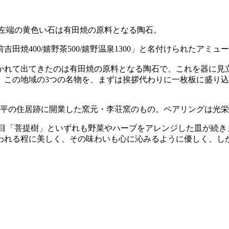
0」。左端の黄色い石は有田焼の原料となる陶石。
田焼400/嬉野茶500/嬉野温泉1300」と名付けられたアミ
かれて出てきたのは有田焼の原料となる陶石で、これを器に見
。この地域の3つの名物を、まずは挨拶代わりに一枚板に盛り
参平の住居跡に開業した窯元・李荘窯のもの。ペアリングは光栄
4皿目「菩提樹」といずれも野菜やハーブをアレンジした皿が続
われる程に美しく、その味わいも心に沁みるように優しく、し