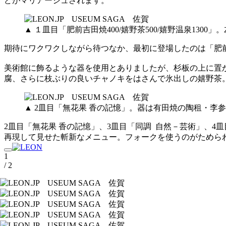
どがマリアージュされます。
▲ １皿目「肥前吉田焼400/嬉野茶500/嬉野温泉130
期待にワクワクしながら待つなか、最初に登場したのは「肥前吉
美術館に飾るような器を使用とありましたが、杉板の上に置
腐、さらに枝ぶりの良いチャノキをはさんで氷出しの嬉野茶
▲ 2皿目「無花果 香の記憶」。器は有田焼の陶租・李
2皿目「無花果 香の記憶」、3皿目「同調 自然－芸術」、
再現して見せた斬新なメニュー。フォークを使うのがためら
1
/ 2