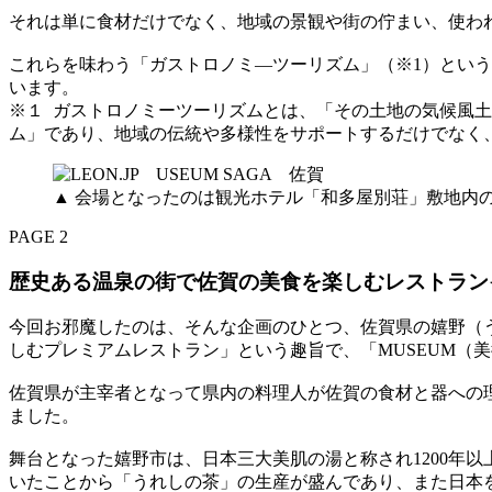
それは単に食材だけでなく、地域の景観や街の佇まい、使わ
これらを味わう「ガストロノミ―ツーリズム」（※1）とい
います。
※１ ガストロノミーツーリズムとは、「その土地の気候風
ム」であり、地域の伝統や多様性をサポートするだけでなく
▲ 会場となったのは観光ホテル「和多屋別荘」敷地内のレ
PAGE 2
歴史ある温泉の街で佐賀の美食を楽しむレストラン
今回お邪魔したのは、そんな企画のひとつ、佐賀県の嬉野（う
しむプレミアムレストラン」という趣旨で、「MUSEUM（美
佐賀県が主宰者となって県内の料理人が佐賀の食材と器への理
ました。
舞台となった嬉野市は、日本三大美肌の湯と称され1200年
いたことから「うれしの茶」の生産が盛んであり、また日本