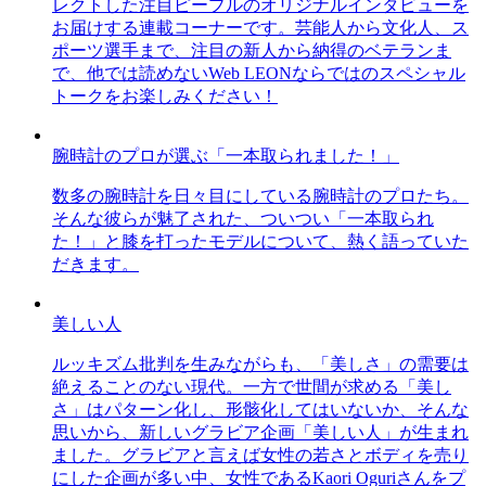
レクトした注目ピープルのオリジナルインタビューを
お届けする連載コーナーです。芸能人から文化人、ス
ポーツ選手まで、注目の新人から納得のベテランま
で、他では読めないWeb LEONならではのスペシャル
トークをお楽しみください！
腕時計のプロが選ぶ「一本取られました！」
数多の腕時計を日々目にしている腕時計のプロたち。
そんな彼らが魅了された、ついつい「一本取られ
た！」と膝を打ったモデルについて、熱く語っていた
だきます。
美しい人
ルッキズム批判を生みながらも、「美しさ」の需要は
絶えることのない現代。一方で世間が求める「美し
さ」はパターン化し、形骸化してはいないか、そんな
思いから、新しいグラビア企画「美しい人」が生まれ
ました。グラビアと言えば女性の若さとボディを売り
にした企画が多い中、女性であるKaori Oguriさんをプ