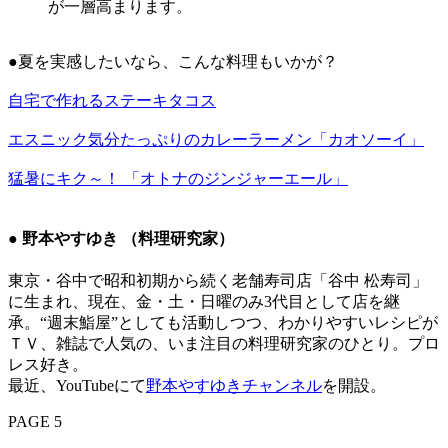
が一層高まります。
●夏を実感したいなら、こんな料理もいかが？
自宅で作れるステーキタコス
エスニック気分たっぷりのカレーラーメン「カオソーイ」
猛暑にキク～！ 「オトナのジンジャーエール」
● 野本やすゆき （料理研究家）
東京・谷中で昭和初期から続く老舗寿司店「谷中 松寿司」
に生まれ、現在、金・土・日曜のみ3代目として店を継
承。“週末鮨屋”としても活動しつつ、わかりやすいレシピが
ＴＶ、雑誌で人気の、いま注目の料理研究家のひとり。プロ
レス好き。
最近、YouTubeにて
野本やすゆきチャンネル
を開設。
PAGE 5