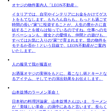
オヤジの物件案内人「LEON不動産」
イタリアでは、自宅やインテリアにお金をかけてゲス
トをもてなします。もちろん自らも。もっとも過ごす
時間の長い”家”に投資することが、人生の豊かさに直
結することを彼らは知っているのですね。仕事へのモ
チベーションも、彼女との愛情も、仲間との遊びも、
すべてはお気に入りの”家”で育まれます。世の物件を
モテるか否か！という目線で、LEON不動産がご案内
いたします。
人の服見て我が服直せ
お洒落オヤジの実例をもとに、着こなし術とキーとな
るアイテム、そしてその演出効果をお伝えします。
山本益博のラーメン革命！
日本初の料理評論家、山本益博さんはいま、ラーメン
が「美味しい革命」の渦中にあると言います。長らく