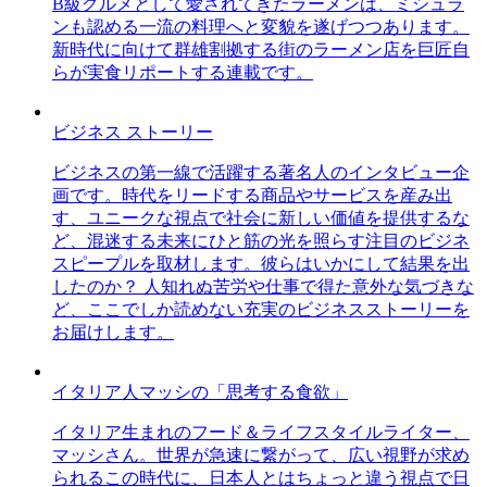
B級グルメとして愛されてきたラーメンは、ミシュラ
ンも認める一流の料理へと変貌を遂げつつあります。
新時代に向けて群雄割拠する街のラーメン店を巨匠自
らが実食リポートする連載です。
ビジネス ストーリー
ビジネスの第一線で活躍する著名人のインタビュー企
画です。時代をリードする商品やサービスを産み出
す、ユニークな視点で社会に新しい価値を提供するな
ど、混迷する未来にひと筋の光を照らす注目のビジネ
スピープルを取材します。彼らはいかにして結果を出
したのか？ 人知れぬ苦労や仕事で得た意外な気づきな
ど、ここでしか読めない充実のビジネスストーリーを
お届けします。
イタリア人マッシの「思考する食欲」
イタリア生まれのフード＆ライフスタイルライター、
マッシさん。世界が急速に繋がって、広い視野が求め
られるこの時代に、日本人とはちょっと違う視点で日