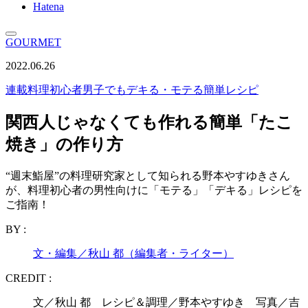
Hatena
GOURMET
2022.06.26
連載
料理初心者男子でもデキる・モテる簡単レシピ
関西人じゃなくても作れる簡単「たこ
焼き」の作り方
“週末鮨屋”の料理研究家として知られる野本やすゆきさん
が、料理初心者の男性向けに「モテる」「デキる」レシピを
ご指南！
BY :
文・編集／秋山 都（編集者・ライター）
CREDIT :
文／秋山 都 レシピ＆調理／野本やすゆき 写真／吉