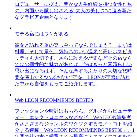
ロデューサーに据え、豊かな人生経験を持つ女性たち
の、内面から醸し出される“大人の美しさ”に迫る新た
なグラビア企画となります。
モテる宿にはワケがある
彼女と訪れる旅の楽しみってなんでしょう？ まずは
料理、そして景色。気持ちのいい温泉と高いホスピタ
リティも大切です。さらに設えや歴史などその宿なら
ではの個性的な魅力があれば、旅はきっと素晴らしい
思い出になるはず。そんな恋するふたりの大切な旅時
間を演出する“ハズさない”宿を、LEONが実際に訪れ
た中から自信をもってご紹介します。
Web LEON RECOMMENDS BEST30
ファッションや時計はもちろん、グルメからビューテ
ィー、エレクトロニクスなどなど、Web LEON編集者
がさまざまなジャンルのワクワクするモノ・コトを紹
介する連載「Web LEON RECOMMENDS BEST30」。1
年間で計30本に厳選された最高にオススメのネタをお