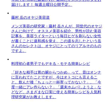
届けします！ 毎週土曜日公開予定。
藤村 岳のオヤジ美容道
メンズ美容の研究家・藤村 岳さんが、同世代のオヤジ
さんに向けて、オススメ美容を紹介。男性が読む美容
記事を、美容ライターという毎日ヒゲを剃らない女性
が書くことに違和感を覚え、この道を志したという岳
さんのセレクトは、オヤジにとってのリアルそのもの
ですよ。
料理初心者男子でもデキる・モテる簡単レシピ
「好きな相手は胃の腑からつかめ」って、昔はオンナ
に言われてたことですが、今はオトコにも言えるこ
と。飲んだ後「ちょっと一杯寄ってかない？」、「今
度一緒にアレ作らない？」「週末ホムパしようよ」な
どなど、さまざまな口実に使える簡単レシピを人気料
理研究家がお教えします。