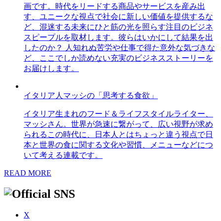
画です。時代をリードする商品やサービスを産み出
す、ユニークな視点で社会に新しい価値を提供するな
ど、混迷する未来にひと筋の光を照らす注目のビジネ
スピープルを取材します。彼らはいかにして結果を出
したのか？ 人知れぬ苦労や仕事で得た意外な気づきな
ど、ここでしか読めない充実のビジネスストーリーを
お届けします。
イタリア人マッシの「思考する食欲」
イタリア生まれのフード＆ライフスタイルライター、
マッシさん。世界が急速に繋がって、広い視野が求め
られるこの時代に、日本人とはちょっと違う視点で日
本と世界の食に関する文化や習慣、メニューなどにつ
いて考える連載です。
READ MORE
X