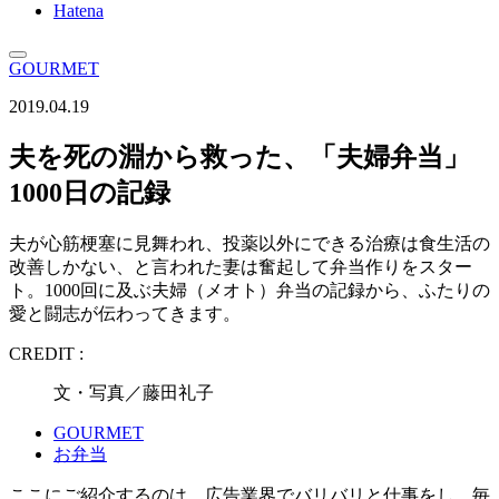
Hatena
GOURMET
2019.04.19
夫を死の淵から救った、「夫婦弁当」
1000日の記録
夫が心筋梗塞に見舞われ、投薬以外にできる治療は食生活の
改善しかない、と言われた妻は奮起して弁当作りをスター
ト。1000回に及ぶ夫婦（メオト）弁当の記録から、ふたりの
愛と闘志が伝わってきます。
CREDIT :
文・写真／藤田礼子
GOURMET
お弁当
ここにご紹介するのは、広告業界でバリバリと仕事をし、毎