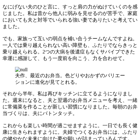
なにげない夫のひと言に、すっと肩の力がぬけていくのを感
じました。私は昔から他人に弱みを見せるのが苦手で、家庭
においても夫と対等でいられる強い妻でありたいと考えてい
ました。
でも、家族って互いの弱点を補い合うチームなんですよね。
一人では乗り越えられない高い障壁も、ふたりでならきっと
乗り越えられる。2つの大病を後遺症もなくサバイブできた
幸運に感謝して、もう一度前を向こう、力を合わせて。
夫作、最近のお弁当。色どりやおかずのバリエー
ションに進化が見てとれる。
それから半年。私は再びキッチンに立てるようになりまし
た。週末になると、夫と翌週のお弁当メニューを考え、一緒
に常備菜を作ることが新しい習慣になりました。毎朝のお弁
当づくりは、夫にバトンタッチ。
これからも楽しい時間が過ごせますように。一日でも長く健
康に生きられますように。夫婦でつくるお弁当には、ふたり
の健やかな未来に向けた夢や願いが詰まっているんです。