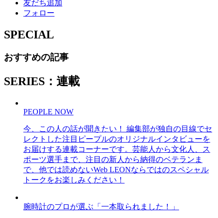
友だち追加
フォロー
SPECIAL
おすすめの記事
SERIES：連載
PEOPLE NOW
今、この人の話が聞きたい！ 編集部が独自の目線でセ
レクトした注目ピープルのオリジナルインタビューを
お届けする連載コーナーです。芸能人から文化人、ス
ポーツ選手まで、注目の新人から納得のベテランま
で、他では読めないWeb LEONならではのスペシャル
トークをお楽しみください！
腕時計のプロが選ぶ「一本取られました！」