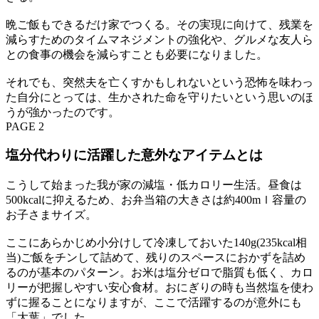
晩ご飯もできるだけ家でつくる。その実現に向けて、残業を
減らすためのタイムマネジメントの強化や、グルメな友人ら
との食事の機会を減らすことも必要になりました。
それでも、突然夫を亡くすかもしれないという恐怖を味わっ
た自分にとっては、生かされた命を守りたいという思いのほ
うが強かったのです。
PAGE 2
塩分代わりに活躍した意外なアイテムとは
こうして始まった我が家の減塩・低カロリー生活。昼食は
500kcalに抑えるため、お弁当箱の大きさは約400mｌ容量の
お子さまサイズ。
ここにあらかじめ小分けして冷凍しておいた140g(235kcal相
当)ご飯をチンして詰めて、残りのスペースにおかずを詰め
るのが基本のパターン。お米は塩分ゼロで脂質も低く、カロ
リーが把握しやすい安心食材。おにぎりの時も当然塩を使わ
ずに握ることになりますが、ここで活躍するのが意外にも
「大葉」でした。