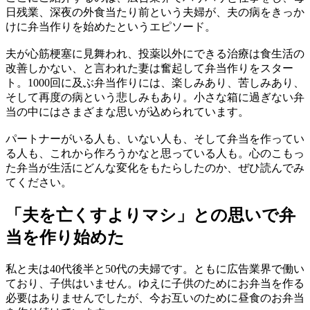
日残業、深夜の外食当たり前という夫婦が、夫の病をきっか
けに弁当作りを始めたというエピソード。
夫が心筋梗塞に見舞われ、投薬以外にできる治療は食生活の
改善しかない、と言われた妻は奮起して弁当作りをスター
ト。1000回に及ぶ弁当作りには、楽しみあり、苦しみあり、
そして再度の病という悲しみもあり。小さな箱に過ぎない弁
当の中にはさまざまな思いが込められています。
パートナーがいる人も、いない人も、そして弁当を作ってい
る人も、これから作ろうかなと思っている人も。心のこもっ
た弁当が生活にどんな変化をもたらしたのか、ぜひ読んでみ
てください。
「夫を亡くすよりマシ」との思いで弁
当を作り始めた
私と夫は40代後半と50代の夫婦です。ともに広告業界で働い
ており、子供はいません。ゆえに子供のためにお弁当を作る
必要はありませんでしたが、今お互いのために昼食のお弁当