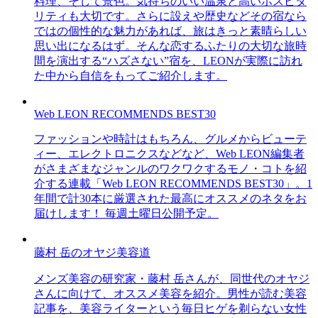
料理、そして景色。気持ちのいい温泉と高いホスピタ
リティも大切です。さらに設えや歴史などその宿なら
ではの個性的な魅力があれば、旅はきっと素晴らしい
思い出になるはず。そんな恋するふたりの大切な旅時
間を演出する“ハズさない”宿を、LEONが実際に訪れ
た中から自信をもってご紹介します。
Web LEON RECOMMENDS BEST30
ファッションや時計はもちろん、グルメからビューテ
ィー、エレクトロニクスなどなど、Web LEON編集者
がさまざまなジャンルのワクワクするモノ・コトを紹
介する連載「Web LEON RECOMMENDS BEST30」。1
年間で計30本に厳選された最高にオススメのネタをお
届けします！ 毎週土曜日公開予定。
藤村 岳のオヤジ美容道
メンズ美容の研究家・藤村 岳さんが、同世代のオヤジ
さんに向けて、オススメ美容を紹介。男性が読む美容
記事を、美容ライターという毎日ヒゲを剃らない女性