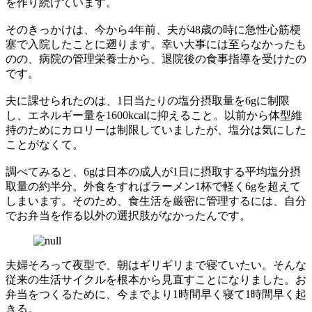
を作り続けています。
そのきっかけは、今から4年前、夫が48歳の時に急性心筋梗
塞で入院したことに遡ります。幸い大事には至らなかったも
のの、病院の管理栄養士から、退院後の食事指導を受けたの
です。
夫に課せられたのは、1日当たりの塩分摂取量を6gに制限
し、エネルギー量を1600kcalに抑えること。以前から体型維
持のためにカロリーは制限していましたが、塩分は気にした
ことがなくて。
調べてみると、6gは日本の成人が1日に摂取する平均塩分摂
取量の約半分。外食をすればラーメン1杯で軽く6gを超えて
しまいます。そのため、食生活を厳密に管理するには、自分
でお弁当を作る以外の選択肢がなかったんです。
夫婦そろって夜型で、朝はギリギリまで寝ていたい。そんな
従来の生活サイクルを根本から見直すことになりました。お
弁当をつくるために、今までより1時間早く寝て1時間早く起
きる。