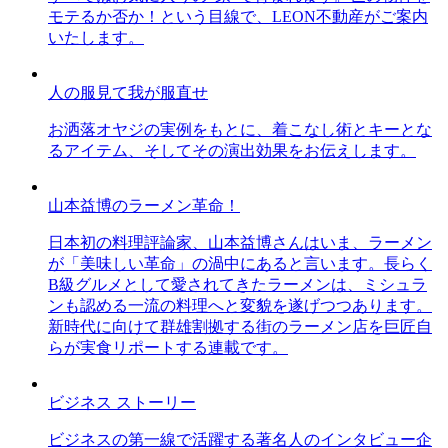
モテるか否か！という目線で、LEON不動産がご案内
いたします。
人の服見て我が服直せ
お洒落オヤジの実例をもとに、着こなし術とキーとな
るアイテム、そしてその演出効果をお伝えします。
山本益博のラーメン革命！
日本初の料理評論家、山本益博さんはいま、ラーメン
が「美味しい革命」の渦中にあると言います。長らく
B級グルメとして愛されてきたラーメンは、ミシュラ
ンも認める一流の料理へと変貌を遂げつつあります。
新時代に向けて群雄割拠する街のラーメン店を巨匠自
らが実食リポートする連載です。
ビジネス ストーリー
ビジネスの第一線で活躍する著名人のインタビュー企