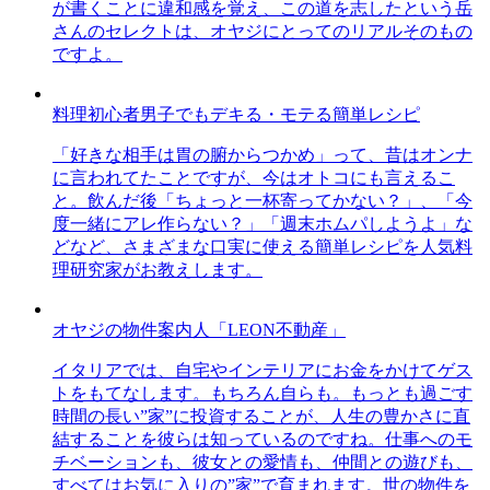
が書くことに違和感を覚え、この道を志したという岳
さんのセレクトは、オヤジにとってのリアルそのもの
ですよ。
料理初心者男子でもデキる・モテる簡単レシピ
「好きな相手は胃の腑からつかめ」って、昔はオンナ
に言われてたことですが、今はオトコにも言えるこ
と。飲んだ後「ちょっと一杯寄ってかない？」、「今
度一緒にアレ作らない？」「週末ホムパしようよ」な
どなど、さまざまな口実に使える簡単レシピを人気料
理研究家がお教えします。
オヤジの物件案内人「LEON不動産」
イタリアでは、自宅やインテリアにお金をかけてゲス
トをもてなします。もちろん自らも。もっとも過ごす
時間の長い”家”に投資することが、人生の豊かさに直
結することを彼らは知っているのですね。仕事へのモ
チベーションも、彼女との愛情も、仲間との遊びも、
すべてはお気に入りの”家”で育まれます。世の物件を