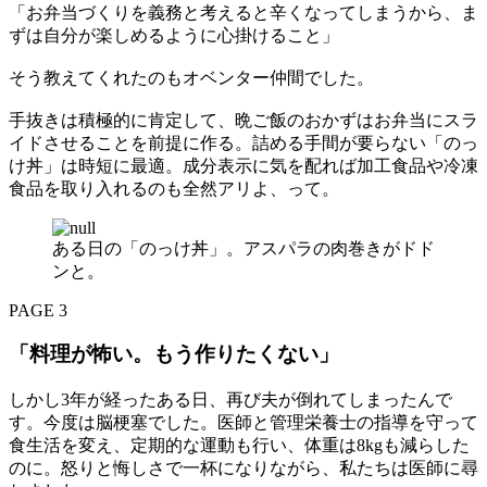
「お弁当づくりを義務と考えると辛くなってしまうから、ま
ずは自分が楽しめるように心掛けること」
そう教えてくれたのもオベンター仲間でした。
手抜きは積極的に肯定して、晩ご飯のおかずはお弁当にスラ
イドさせることを前提に作る。詰める手間が要らない「のっ
け丼」は時短に最適。成分表示に気を配れば加工食品や冷凍
食品を取り入れるのも全然アリよ、って。
ある日の「のっけ丼」。アスパラの肉巻きがドド
ンと。
PAGE 3
「料理が怖い。もう作りたくない」
しかし3年が経ったある日、再び夫が倒れてしまったんで
す。今度は脳梗塞でした。医師と管理栄養士の指導を守って
食生活を変え、定期的な運動も行い、体重は8kgも減らした
のに。怒りと悔しさで一杯になりながら、私たちは医師に尋