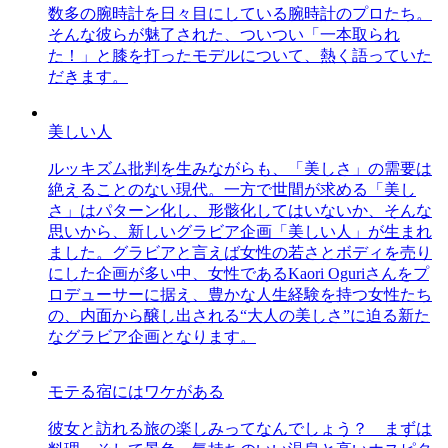
数多の腕時計を日々目にしている腕時計のプロたち。
そんな彼らが魅了された、ついつい「一本取られ
た！」と膝を打ったモデルについて、熱く語っていた
だきます。
美しい人
ルッキズム批判を生みながらも、「美しさ」の需要は
絶えることのない現代。一方で世間が求める「美し
さ」はパターン化し、形骸化してはいないか、そんな
思いから、新しいグラビア企画「美しい人」が生まれ
ました。グラビアと言えば女性の若さとボディを売り
にした企画が多い中、女性であるKaori Oguriさんをプ
ロデューサーに据え、豊かな人生経験を持つ女性たち
の、内面から醸し出される“大人の美しさ”に迫る新た
なグラビア企画となります。
モテる宿にはワケがある
彼女と訪れる旅の楽しみってなんでしょう？ まずは