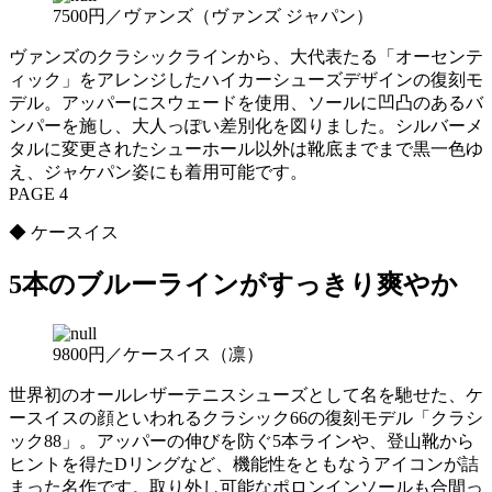
7500円／ヴァンズ（ヴァンズ ジャパン）
ヴァンズのクラシックラインから、大代表たる「オーセンテ
ィック」をアレンジしたハイカーシューズデザインの復刻モ
デル。アッパーにスウェードを使用、ソールに凹凸のあるバ
ンパーを施し、大人っぽい差別化を図りました。シルバーメ
タルに変更されたシューホール以外は靴底までまで黒一色ゆ
え、ジャケパン姿にも着用可能です。
PAGE 4
◆ ケースイス
5本のブルーラインがすっきり爽やか
9800円／ケースイス（凛）
世界初のオールレザーテニスシューズとして名を馳せた、ケ
ースイスの顔といわれるクラシック66の復刻モデル「クラシ
ック88」。アッパーの伸びを防ぐ5本ラインや、登山靴から
ヒントを得たDリングなど、機能性をともなうアイコンが詰
まった名作です。取り外し可能なポロンインソールも合間っ