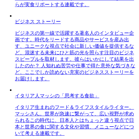
らが実食リポートする連載です。
ビジネス ストーリー
ビジネスの第一線で活躍する著名人のインタビュー企
画です。時代をリードする商品やサービスを産み出
す、ユニークな視点で社会に新しい価値を提供するな
ど、混迷する未来にひと筋の光を照らす注目のビジネ
スピープルを取材します。彼らはいかにして結果を出
したのか？ 人知れぬ苦労や仕事で得た意外な気づきな
ど、ここでしか読めない充実のビジネスストーリーを
お届けします。
イタリア人マッシの「思考する食欲」
イタリア生まれのフード＆ライフスタイルライター、
マッシさん。世界が急速に繋がって、広い視野が求め
られるこの時代に、日本人とはちょっと違う視点で日
本と世界の食に関する文化や習慣、メニューなどにつ
いて考える連載です。