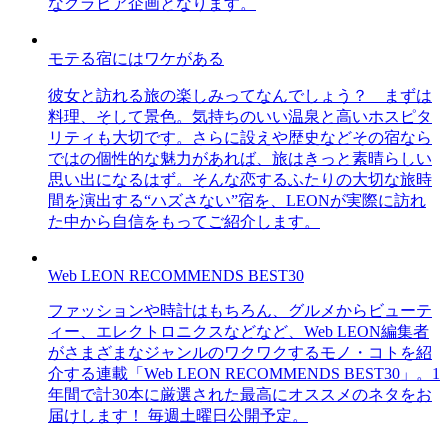
なグラビア企画となります。
モテる宿にはワケがある
彼女と訪れる旅の楽しみってなんでしょう？ まずは
料理、そして景色。気持ちのいい温泉と高いホスピタ
リティも大切です。さらに設えや歴史などその宿なら
ではの個性的な魅力があれば、旅はきっと素晴らしい
思い出になるはず。そんな恋するふたりの大切な旅時
間を演出する“ハズさない”宿を、LEONが実際に訪れ
た中から自信をもってご紹介します。
Web LEON RECOMMENDS BEST30
ファッションや時計はもちろん、グルメからビューテ
ィー、エレクトロニクスなどなど、Web LEON編集者
がさまざまなジャンルのワクワクするモノ・コトを紹
介する連載「Web LEON RECOMMENDS BEST30」。1
年間で計30本に厳選された最高にオススメのネタをお
届けします！ 毎週土曜日公開予定。