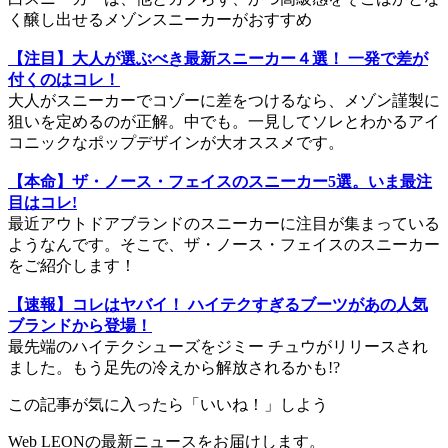
く醸し出せるメゾンスニーカーがおすすめ
【注目】大人が選ぶべき最新スニーカー４選！ 一発で差が
付くのはコレ！
大人がスニーカーでコゾーに差をつけるなら、メゾン謹製に
狙いを定めるのが正解。中でも。一見してソレとわかるアイ
コニックなポップデザインが大オススメです。
【本命】ザ・ノース・フェイスのスニーカー5選。いま最注
目はコレ!
最近アウトドアブランドのスニーカーに注目が集まっている
ようなんです。そこで、ザ・ノース・フェイスのスニーカー
をご紹介します！
【速報】コレはヤバイ！ ハイテクすぎるブーツがあの人気
ブランドから登場！
最先端のハイテクシューズをジミー チュウがリリースされ
ました。もう足先の冷えから解放されるかも!?
この記事が気に入ったら「いいね！」しよう
Web LEONの最新ニュースをお届けします。