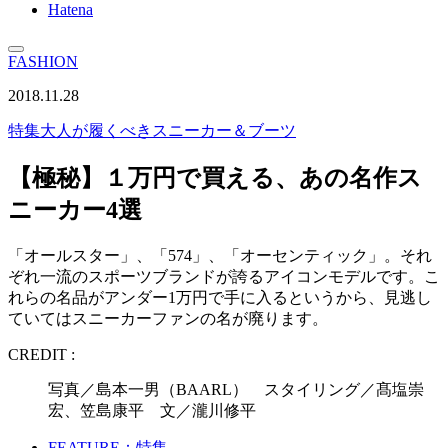
Hatena
FASHION
2018.11.28
特集
大人が履くべきスニーカー＆ブーツ
【極秘】１万円で買える、あの名作ス
ニーカー4選
「オールスター」、「574」、「オーセンティック」。それ
ぞれ一流のスポーツブランドが誇るアイコンモデルです。こ
れらの名品がアンダー1万円で手に入るというから、見逃し
ていてはスニーカーファンの名が廃ります。
CREDIT :
写真／島本一男（BAARL） スタイリング／髙塩崇
宏、笠島康平 文／瀧川修平
FEATURE：特集