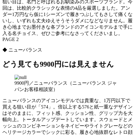
狙い目は、名門と呼ばれるお馴染みのスポーツブランド。今
回は、比較的クラシックな表情の4品を厳選しました。アン
ダー1万円なら仮に1シーズンで履きつぶしてもさして痛くな
いし、いずれも丈夫ゆえそうそうダメになどなりません。履
き心地までお墨付きな各ブランドのアイコンモデルまで手に
入る名チョイス、ぜひご参考になさってくださいまし。
PAGE 2
◆ ニューバランス
どう見ても9900円には見えません
9900円／ニューバランス（ニューバランス ジャ
パンお客様相談室）
ニューバランスのアイコンモデルでは貴重な、1万円以下で
買える狙い目が「574」。倍以上する576と紙一重なデザイン
はそのままに、フィット感、クッション性、グリップ力を大
幅向上。トータルアップデートしています。スウェードとメ
ッシュのコンビネーションをネイビーやライトグレーなどの
ヘリテージカラーでシックに彩る、履き心地抜群なレトロ顔