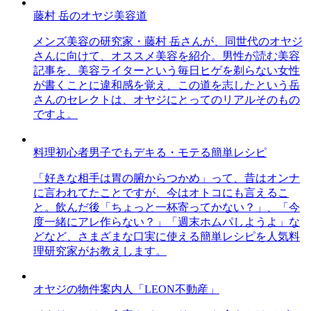
藤村 岳のオヤジ美容道
メンズ美容の研究家・藤村 岳さんが、同世代のオヤジ
さんに向けて、オススメ美容を紹介。男性が読む美容
記事を、美容ライターという毎日ヒゲを剃らない女性
が書くことに違和感を覚え、この道を志したという岳
さんのセレクトは、オヤジにとってのリアルそのもの
ですよ。
料理初心者男子でもデキる・モテる簡単レシピ
「好きな相手は胃の腑からつかめ」って、昔はオンナ
に言われてたことですが、今はオトコにも言えるこ
と。飲んだ後「ちょっと一杯寄ってかない？」、「今
度一緒にアレ作らない？」「週末ホムパしようよ」な
どなど、さまざまな口実に使える簡単レシピを人気料
理研究家がお教えします。
オヤジの物件案内人「LEON不動産」