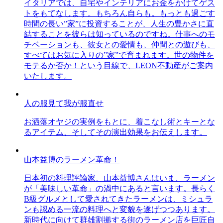
イタリアでは、自宅やインテリアにお金をかけてゲス
トをもてなします。もちろん自らも。もっとも過ごす
時間の長い”家”に投資することが、人生の豊かさに直
結することを彼らは知っているのですね。仕事へのモ
チベーションも、彼女との愛情も、仲間との遊びも、
すべてはお気に入りの”家”で育まれます。世の物件を
モテるか否か！という目線で、LEON不動産がご案内
いたします。
人の服見て我が服直せ
お洒落オヤジの実例をもとに、着こなし術とキーとな
るアイテム、そしてその演出効果をお伝えします。
山本益博のラーメン革命！
日本初の料理評論家、山本益博さんはいま、ラーメン
が「美味しい革命」の渦中にあると言います。長らく
B級グルメとして愛されてきたラーメンは、ミシュラ
ンも認める一流の料理へと変貌を遂げつつあります。
新時代に向けて群雄割拠する街のラーメン店を巨匠自