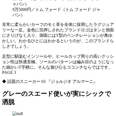
9万5000円／トム フォード（トム フォード ジャ
パン）
非常に柔らかいカーフのモミ革を全体に採用したラグジュア
リーな一足。金色に箔押しされたブランドロゴはタンと側面
にさりげなく入り、側面にはT型のベンチレーションが奥ゆ
かしい。わかるひとにはわかるというのが、このブランドら
しさでしょう。
足型に馴染むインソールや、ヒールカップ周りの高いクッシ
ョン性は快適至極。ソールのパターンは編み目のようになっ
た細かいT字柄に。そんな遊び心もココンチならではです。
PAGE 3
◆ 話題のスニーカー 03 『ジョルジオ アルマーニ』
グレーのスエード使いが実にシックで
洒脱