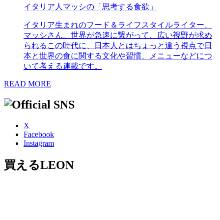
イタリア人マッシの「思考する食欲」
イタリア生まれのフード＆ライフスタイルライター、
マッシさん。世界が急速に繋がって、広い視野が求め
られるこの時代に、日本人とはちょっと違う視点で日
本と世界の食に関する文化や習慣、メニューなどにつ
いて考える連載です。
READ MORE
X
Facebook
Instagram
買えるLEON