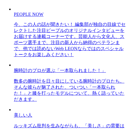
PEOPLE NOW
今、この人の話が聞きたい！ 編集部が独自の目線でセ
レクトした注目ピープルのオリジナルインタビューを
お届けする連載コーナーです。芸能人から文化人、ス
ポーツ選手まで、注目の新人から納得のベテランま
で、他では読めないWeb LEONならではのスペシャル
トークをお楽しみください！
腕時計のプロが選ぶ「一本取られました！」
数多の腕時計を日々目にしている腕時計のプロたち。
そんな彼らが魅了された、ついつい「一本取られ
た！」と膝を打ったモデルについて、熱く語っていた
だきます。
美しい人
ルッキズム批判を生みながらも、「美しさ」の需要は