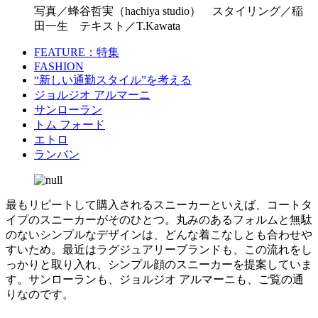
写真／蜂谷哲実（hachiya studio） スタイリング／稲
田一生 テキスト／T.Kawata
FEATURE：特集
FASHION
“新しい通勤スタイル”を考える
ジョルジオ アルマーニ
サンローラン
トム フォード
エトロ
ランバン
最もリピートして購入されるスニーカーといえば、コートタ
イプのスニーカーがそのひとつ。丸みのあるフォルムと無駄
のないシンプルなデザインは、どんな着こなしとも合わせや
すいため。最近はラグジュアリーブランドも、この流れをし
っかりと取り入れ、シンプル顔のスニーカーを提案していま
す。サンローランも、ジョルジオ アルマーニも、ご覧の通
りなのです。