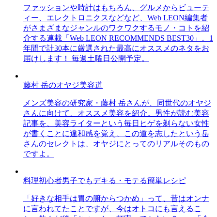
ファッションや時計はもちろん、グルメからビューテ
ィー、エレクトロニクスなどなど、Web LEON編集者
がさまざまなジャンルのワクワクするモノ・コトを紹
介する連載「Web LEON RECOMMENDS BEST30」。1
年間で計30本に厳選された最高にオススメのネタをお
届けします！ 毎週土曜日公開予定。
藤村 岳のオヤジ美容道
メンズ美容の研究家・藤村 岳さんが、同世代のオヤジ
さんに向けて、オススメ美容を紹介。男性が読む美容
記事を、美容ライターという毎日ヒゲを剃らない女性
が書くことに違和感を覚え、この道を志したという岳
さんのセレクトは、オヤジにとってのリアルそのもの
ですよ。
料理初心者男子でもデキる・モテる簡単レシピ
「好きな相手は胃の腑からつかめ」って、昔はオンナ
に言われてたことですが、今はオトコにも言えるこ