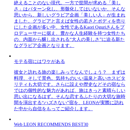
絶えることのない現代。一方で世間が求める「美し
さ」はパターン化し、形骸化してはいないか、そんな
思いから、新しいグラビア企画「美しい人」が生まれ
ました。グラビアと言えば女性の若さとボディを売り
にした企画が多い中、女性であるKaori Oguriさんをプ
ロデューサーに据え、豊かな人生経験を持つ女性たち
の、内面から醸し出される“大人の美しさ”に迫る新た
なグラビア企画となります。
モテる宿にはワケがある
彼女と訪れる旅の楽しみってなんでしょう？ まずは
料理、そして景色。気持ちのいい温泉と高いホスピタ
リティも大切です。さらに設えや歴史などその宿なら
ではの個性的な魅力があれば、旅はきっと素晴らしい
思い出になるはず。そんな恋するふたりの大切な旅時
間を演出する“ハズさない”宿を、LEONが実際に訪れ
た中から自信をもってご紹介します。
Web LEON RECOMMENDS BEST30