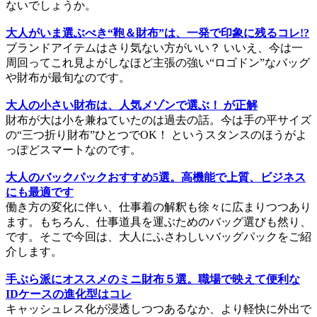
ないでしょうか。
大人がいま選ぶべき“鞄＆財布”は、一発で印象に残るコレ!?
ブランドアイテムはさり気ない方がいい？ いいえ、今は一
周回ってこれ見よがしなほど主張の強い“ロゴドン”なバッグ
や財布が最旬なのです。
大人の小さい財布は、人気メゾンで選ぶ！ が正解
財布が大は小を兼ねていたのは過去の話。今は手の平サイズ
の“三つ折り財布”ひとつでOK！ というスタンスのほうがよ
っぽどスマートなのです。
大人のバックパックおすすめ5選。高機能で上質、ビジネス
にも最適です
働き方の変化に伴い、仕事着の解釈も徐々に広まりつつあり
ます。もちろん、仕事道具を運ぶためのバッグ選びも然り、
です。そこで今回は、大人にふさわしいバッグパックをご紹
介します。
手ぶら派にオススメのミニ財布５選。職場で映えて便利な
IDケースの進化型はコレ
キャッシュレス化が浸透しつつあるなか、より軽快に外出で