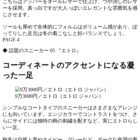
こちらはアッパーをオールレザーで仕上げ、つや消しのレザ
ーを採用。真っ白ですが大人っぽいエレガントな雰囲気を感
じさせます。
ソールも厚めで全体的にフォルムはボリューム感があり、ぽ
ってりした足元は冬の着こなしと好バランスでしょう。
PAGE 4
◆ 話題のスニーカー 05 『エトロ』
コーディネートのアクセントになる凝
った一足
9万3000円／エトロ（エトロ ジャパン）
シンプルなコートタイプのスニーカーはさまざまなアレンジ
にも向いています。エンジカラーでコントラストをつけ、さ
らにサイドには独特の柄の刺繍を配すなど、実にエトロらし
い一足。
秋冬は自然と黒やネイビー、グレーなど、ダークな色調の着