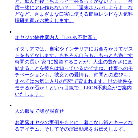
と。飲んだ後「ちょっと一杯寄ってかない？」、「今
度一緒にアレ作らない？」「週末ホムパしようよ」な
どなど、さまざまな口実に使える簡単レシピを人気料
理研究家がお教えします。
オヤジの物件案内人「LEON不動産」
イタリアでは、自宅やインテリアにお金をかけてゲス
トをもてなします。もちろん自らも。もっとも過ごす
時間の長い”家”に投資することが、人生の豊かさに直
結することを彼らは知っているのですね。仕事へのモ
チベーションも、彼女との愛情も、仲間との遊びも、
すべてはお気に入りの”家”で育まれます。世の物件を
モテるか否か！という目線で、LEON不動産がご案内
いたします。
人の服見て我が服直せ
お洒落オヤジの実例をもとに、着こなし術とキーとな
るアイテム、そしてその演出効果をお伝えします。