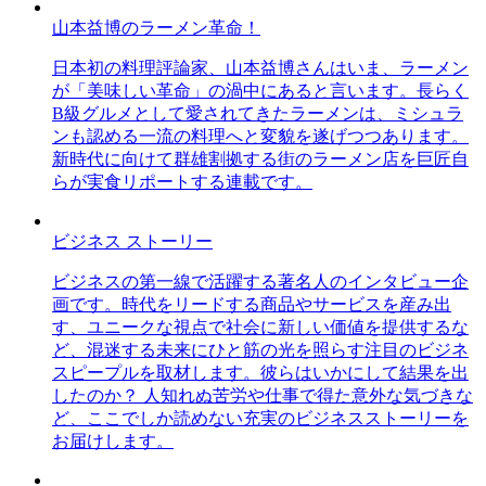
山本益博のラーメン革命！
日本初の料理評論家、山本益博さんはいま、ラーメン
が「美味しい革命」の渦中にあると言います。長らく
B級グルメとして愛されてきたラーメンは、ミシュラ
ンも認める一流の料理へと変貌を遂げつつあります。
新時代に向けて群雄割拠する街のラーメン店を巨匠自
らが実食リポートする連載です。
ビジネス ストーリー
ビジネスの第一線で活躍する著名人のインタビュー企
画です。時代をリードする商品やサービスを産み出
す、ユニークな視点で社会に新しい価値を提供するな
ど、混迷する未来にひと筋の光を照らす注目のビジネ
スピープルを取材します。彼らはいかにして結果を出
したのか？ 人知れぬ苦労や仕事で得た意外な気づきな
ど、ここでしか読めない充実のビジネスストーリーを
お届けします。