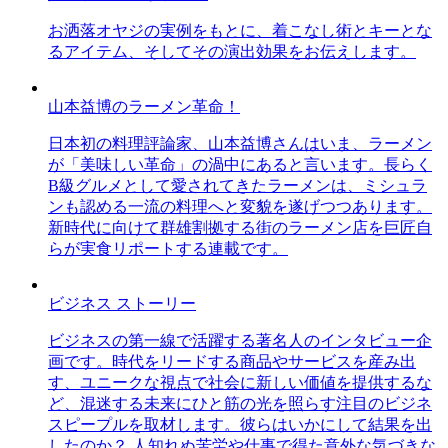
お洒落オヤジの実例をもとに、着こなし術とキーとな
るアイテム、そしてその演出効果をお伝えします。
山本益博のラーメン革命！
日本初の料理評論家、山本益博さんはいま、ラーメン
が「美味しい革命」の渦中にあると言います。長らく
B級グルメとして愛されてきたラーメンは、ミシュラ
ンも認める一流の料理へと変貌を遂げつつあります。
新時代に向けて群雄割拠する街のラーメン店を巨匠自
らが実食リポートする連載です。
ビジネス ストーリー
ビジネスの第一線で活躍する著名人のインタビュー企
画です。時代をリードする商品やサービスを産み出
す、ユニークな視点で社会に新しい価値を提供するな
ど、混迷する未来にひと筋の光を照らす注目のビジネ
スピープルを取材します。彼らはいかにして結果を出
したのか？ 人知れぬ苦労や仕事で得た意外な気づきな