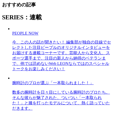
おすすめの記事
SERIES：連載
PEOPLE NOW
今、この人の話が聞きたい！ 編集部が独自の目線でセ
レクトした注目ピープルのオリジナルインタビューを
お届けする連載コーナーです。芸能人から文化人、ス
ポーツ選手まで、注目の新人から納得のベテランま
で、他では読めないWeb LEONならではのスペシャル
トークをお楽しみください！
腕時計のプロが選ぶ「一本取られました！」
数多の腕時計を日々目にしている腕時計のプロたち。
そんな彼らが魅了された、ついつい「一本取られ
た！」と膝を打ったモデルについて、熱く語っていた
だきます。