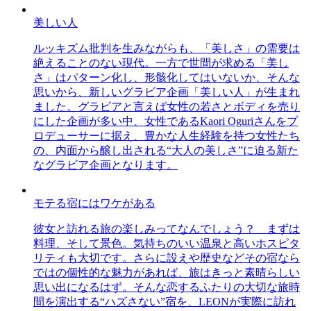
美しい人
ルッキズム批判を生みながらも、「美しさ」の需要は
絶えることのない現代。一方で世間が求める「美し
さ」はパターン化し、形骸化してはいないか、そんな
思いから、新しいグラビア企画「美しい人」が生まれ
ました。グラビアと言えば女性の若さとボディを売り
にした企画が多い中、女性であるKaori Oguriさんをプ
ロデューサーに据え、豊かな人生経験を持つ女性たち
の、内面から醸し出される“大人の美しさ”に迫る新た
なグラビア企画となります。
モテる宿にはワケがある
彼女と訪れる旅の楽しみってなんでしょう？ まずは
料理、そして景色。気持ちのいい温泉と高いホスピタ
リティも大切です。さらに設えや歴史などその宿なら
ではの個性的な魅力があれば、旅はきっと素晴らしい
思い出になるはず。そんな恋するふたりの大切な旅時
間を演出する“ハズさない”宿を、LEONが実際に訪れ