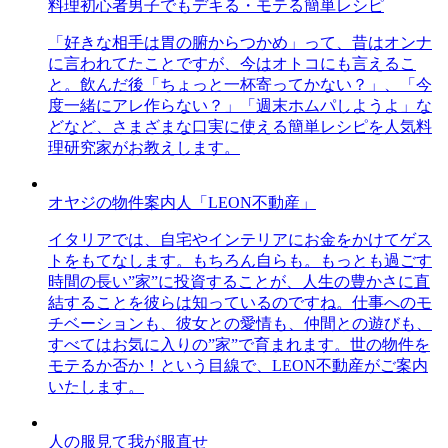
料理初心者男子でもデキる・モテる簡単レシピ
「好きな相手は胃の腑からつかめ」って、昔はオンナ
に言われてたことですが、今はオトコにも言えるこ
と。飲んだ後「ちょっと一杯寄ってかない？」、「今
度一緒にアレ作らない？」「週末ホムパしようよ」な
どなど、さまざまな口実に使える簡単レシピを人気料
理研究家がお教えします。
オヤジの物件案内人「LEON不動産」
イタリアでは、自宅やインテリアにお金をかけてゲス
トをもてなします。もちろん自らも。もっとも過ごす
時間の長い”家”に投資することが、人生の豊かさに直
結することを彼らは知っているのですね。仕事へのモ
チベーションも、彼女との愛情も、仲間との遊びも、
すべてはお気に入りの”家”で育まれます。世の物件を
モテるか否か！という目線で、LEON不動産がご案内
いたします。
人の服見て我が服直せ