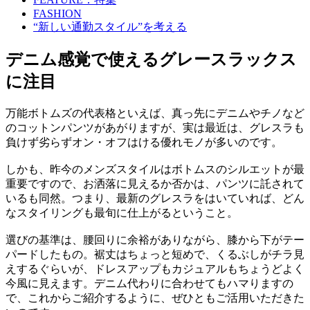
FASHION
“新しい通勤スタイル”を考える
デニム感覚で使えるグレースラックス
に注目
万能ボトムズの代表格といえば、真っ先にデニムやチノなど
のコットンパンツがあがりますが、実は最近は、グレスラも
負けず劣らずオン・オフはける優れモノが多いのです。
しかも、昨今のメンズスタイルはボトムスのシルエットが最
重要ですので、お洒落に見えるか否かは、パンツに託されて
いるも同然。つまり、最新のグレスラをはいていれば、どん
なスタイリングも最旬に仕上がるということ。
選びの基準は、腰回りに余裕がありながら、膝から下がテー
パードしたもの。裾丈はちょっと短めで、くるぶしがチラ見
えするぐらいが、ドレスアップもカジュアルもちょうどよく
今風に見えます。デニム代わりに合わせてもハマりますの
で、これからご紹介するように、ぜひともご活用いただきた