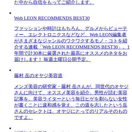
た中から自信をもってご紹介します。
Web LEON RECOMMENDS BEST30
ファッションや時計はもちろん、グルメからビューテ
ィー、エレクトロニクスなどなど、Web LEON編集者
がさまざまなジャンルのワクワクするモノ・コトを紹
介する連載「Web LEON RECOMMENDS BEST30」。1
年間で計30本に厳選された最高にオススメのネタをお
届けします！ 毎週土曜日公開予定。
藤村 岳のオヤジ美容道
メンズ美容の研究家・藤村 岳さんが、同世代のオヤジ
さんに向けて、オススメ美容を紹介。男性が読む美容
記事を、美容ライターという毎日ヒゲを剃らない女性
が書くことに違和感を覚え、この道を志したという岳
さんのセレクトは、オヤジにとってのリアルそのもの
ですよ。