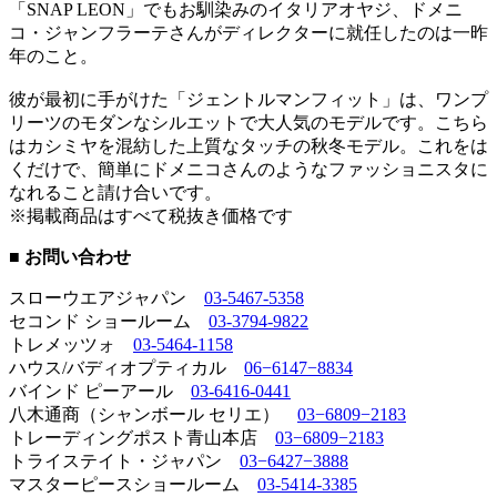
「SNAP LEON」でもお馴染みのイタリアオヤジ、ドメニ
コ・ジャンフラーテさんがディレクターに就任したのは一昨
年のこと。
彼が最初に手がけた「ジェントルマンフィット」は、ワンプ
リーツのモダンなシルエットで大人気のモデルです。こちら
はカシミヤを混紡した上質なタッチの秋冬モデル。これをは
くだけで、簡単にドメニコさんのようなファッショニスタに
なれること請け合いです。
※掲載商品はすべて税抜き価格です
■ お問い合わせ
スローウエアジャパン
03-5467-5358
セコンド ショールーム
03-3794-9822
トレメッツォ
03-5464-1158
ハウス/バディオプティカル
06−6147−8834
バインド ピーアール
03-6416-0441
八木通商（シャンボール セリエ）
03−6809−2183
トレーディングポスト青山本店
03−6809−2183
トライステイト・ジャパン
03−6427−3888
マスターピースショールーム
03-5414-3385