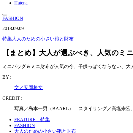
Hatena
FASHION
2018.09.09
特集
大人のための小さい鞄と財布
【まとめ】大人が選ぶべき、人気のミ
ミニバッグ＆ミニ財布が人気の今、子供っぽくならない、大
BY :
文／安岡将文
CREDIT :
写真／島本一男（BAARL） スタイリング／髙塩崇宏
FEATURE：特集
FASHION
大人のための小さい鞄と財布