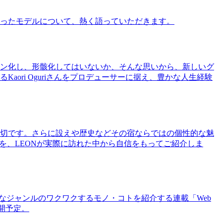
ったモデルについて、熱く語っていただきます。
ン化し、形骸化してはいないか、そんな思いから、新しいグ
ri Oguriさんをプロデューサーに据え、豊かな人生経験
切です。さらに設えや歴史などその宿ならではの個性的な魅
を、LEONが実際に訪れた中から自信をもってご紹介しま
まなジャンルのワクワクするモノ・コトを紹介する連載「Web
公開予定。