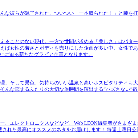
んな彼らが魅了された、ついつい「一本取られた！」と膝を打
えることのない現代。一方で世間が求める「美しさ」はパター
ば女性の若さとボディを売りにした企画が多い中、女性であるKao
さ”に迫る新たなグラビア企画となります。
理、そして景色。気持ちのいい温泉と高いホスピタリティも大
そんな恋するふたりの大切な旅時間を演出する“ハズさない”宿
、エレクトロニクスなどなど、Web LEON編集者がさまざ
30本に厳選された最高にオススメのネタをお届けします！ 毎週土曜日