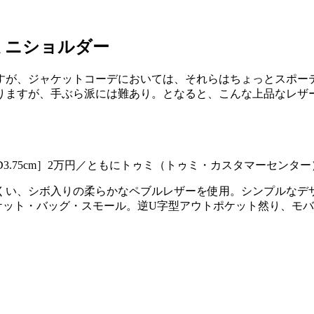
ミニショルダー
すが、ジャケットコーデにおいては、それらはちょっとスポー
りますが、手ぶら派には難あり。となると、こんな上品なレザ
0.5×D3.75cm］2万円／ともにトゥミ（トゥミ・カスタマーセンター
くい、シボ入りの柔らかなペブルレザーを使用。シンプルなデ
ケット・バッグ・スモール。逆U字型アウトポケット然り、モ