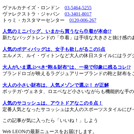
ヴァルカナイズ・ロンドン
03-5464-5255
ヴァレクストラ・ジャパン
03-3401-8017
トゥミ・カスタマーセンター
0120-006-267
人気のミニバッグ、いまから買うなら巾着が本命!?
新たなバッグトレンドの「巾着」は手頃な大きさと抜け感の
人気のボディバッグは、女子も欲しがるこの5点
エルメス、ルイ・ヴィトンなど大人の休日スタイルにはラグ
大人がいま選ぶべき“鞄＆財布”は、一発で印象に残るコレ!?
ブランドロゴが映えるラグジュアリーブランドの鞄と財布を
大人の小さい財布は、人気メゾンで選ぶ！ が正解
ボッテガ･ヴェネタ、ロエベなど小さいながらも機能的な手
人気のサコッシュは、アウトドアなこの６点！
定番人気となったサコッシュは大人のスポーツスタイルにぴ
この記事が気に入ったら「いいね！」しよう
Web LEONの最新ニュースをお届けします。