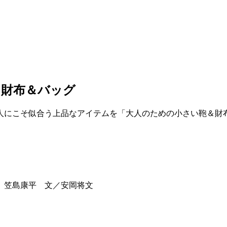
ニ財布＆バッグ
人にこそ似合う上品なアイテムを「大人のための小さい鞄＆財
、笠島康平 文／安岡将文