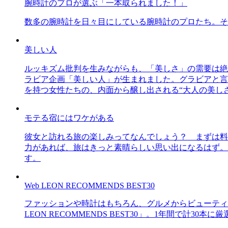
腕時計のプロが選ぶ「一本取られました！」
数多の腕時計を日々目にしている腕時計のプロたち。そ
美しい人
ルッキズム批判を生みながらも、「美しさ」の需要は絶
ラビア企画「美しい人」が生まれました。グラビアと言え
を持つ女性たちの、内面から醸し出される“大人の美し
モテる宿にはワケがある
彼女と訪れる旅の楽しみってなんでしょう？ まずは料
力があれば、旅はきっと素晴らしい思い出になるはず。
す。
Web LEON RECOMMENDS BEST30
ファッションや時計はもちろん、グルメからビューティー
LEON RECOMMENDS BEST30」。1年間で計