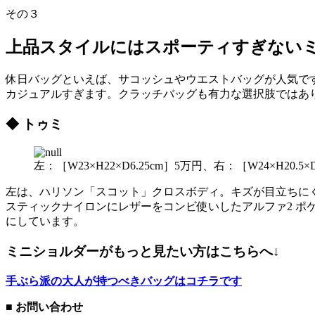
その３
上品スタイルにはスポーティすぎない
休日バッグといえば、サコッシュやウエストバッグが人気で
カジュアルすぎます。クラッチバッグも有力な選択肢ではあ
◆ トゥミ
左：［W23×H22×D6.25cm］5万円、右：［W24×H2
左は、ハリソン「スコット」クロスボディ。キズが目立ちに
スティックナイロンにレザーをコンビ使いしたアルファ2 ポ
にしています。
ミニショルダーがもっと見たい方はこちらへ↓
手ぶら派の大人が持つべきバッグはコチラです
■ お問い合わせ