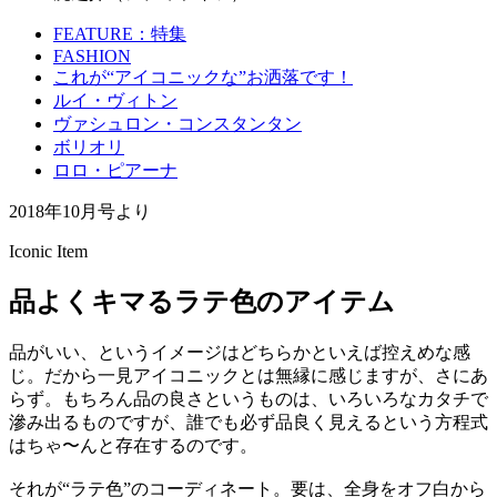
FEATURE：特集
FASHION
これが“アイコニックな”お洒落です！
ルイ・ヴィトン
ヴァシュロン・コンスタンタン
ボリオリ
ロロ・ピアーナ
2018年10月号より
Iconic Item
品よくキマるラテ色のアイテム
品がいい、というイメージはどちらかといえば控えめな感
じ。だから一見アイコニックとは無縁に感じますが、さにあ
らず。もちろん品の良さというものは、いろいろなカタチで
滲み出るものですが、誰でも必ず品良く見えるという方程式
はちゃ〜んと存在するのです。
それが“ラテ色”のコーディネート。要は、全身をオフ白から