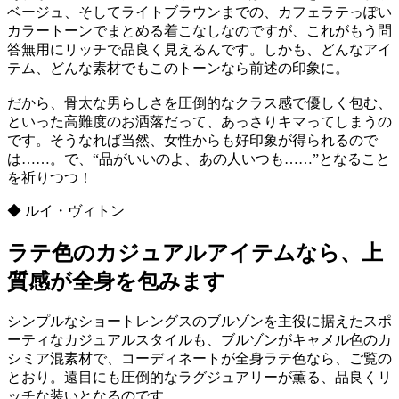
ベージュ、そしてライトブラウンまでの、カフェラテっぽい
カラートーンでまとめる着こなしなのですが、これがもう問
答無用にリッチで品良く見えるんです。しかも、どんなアイ
テム、どんな素材でもこのトーンなら前述の印象に。
だから、骨太な男らしさを圧倒的なクラス感で優しく包む、
といった高難度のお洒落だって、あっさりキマってしまうの
です。そうなれば当然、女性からも好印象が得られるので
は……。で、“品がいいのよ、あの人いつも……”となること
を祈りつつ！
◆ ルイ・ヴィトン
ラテ色のカジュアルアイテムなら、上
質感が全身を包みます
シンプルなショートレングスのブルゾンを主役に据えたスポ
ーティなカジュアルスタイルも、ブルゾンがキャメル色のカ
シミア混素材で、コーディネートが全身ラテ色なら、ご覧の
とおり。遠目にも圧倒的なラグジュアリーが薫る、品良くリ
ッチな装いとなるのです。