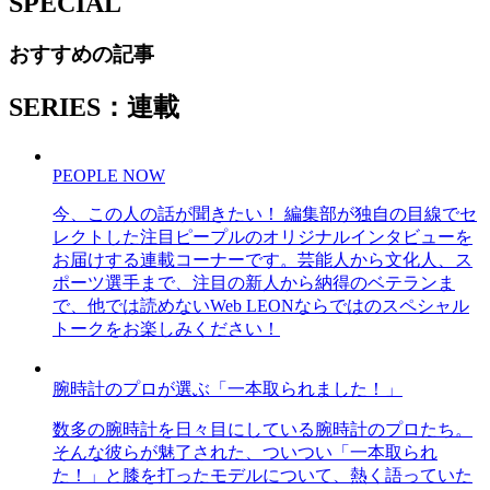
SPECIAL
おすすめの記事
SERIES：連載
PEOPLE NOW
今、この人の話が聞きたい！ 編集部が独自の目線でセ
レクトした注目ピープルのオリジナルインタビューを
お届けする連載コーナーです。芸能人から文化人、ス
ポーツ選手まで、注目の新人から納得のベテランま
で、他では読めないWeb LEONならではのスペシャル
トークをお楽しみください！
腕時計のプロが選ぶ「一本取られました！」
数多の腕時計を日々目にしている腕時計のプロたち。
そんな彼らが魅了された、ついつい「一本取られ
た！」と膝を打ったモデルについて、熱く語っていた