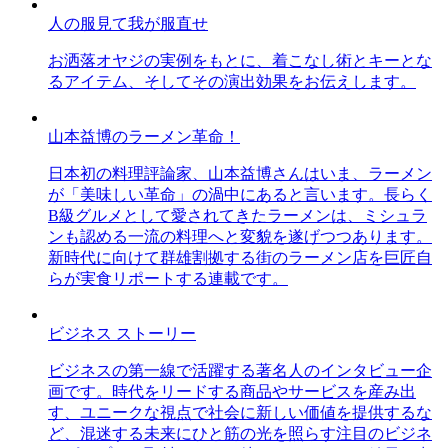
人の服見て我が服直せ
お洒落オヤジの実例をもとに、着こなし術とキーとな
るアイテム、そしてその演出効果をお伝えします。
山本益博のラーメン革命！
日本初の料理評論家、山本益博さんはいま、ラーメン
が「美味しい革命」の渦中にあると言います。長らく
B級グルメとして愛されてきたラーメンは、ミシュラ
ンも認める一流の料理へと変貌を遂げつつあります。
新時代に向けて群雄割拠する街のラーメン店を巨匠自
らが実食リポートする連載です。
ビジネス ストーリー
ビジネスの第一線で活躍する著名人のインタビュー企
画です。時代をリードする商品やサービスを産み出
す、ユニークな視点で社会に新しい価値を提供するな
ど、混迷する未来にひと筋の光を照らす注目のビジネ