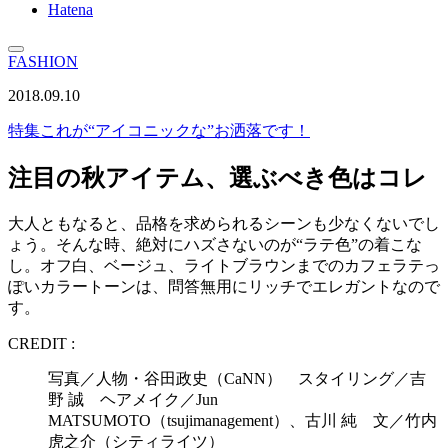
Hatena
FASHION
2018.09.10
特集
これが“アイコニックな”お洒落です！
注目の秋アイテム、選ぶべき色はコレ
大人ともなると、品格を求められるシーンも少なくないでし
ょう。そんな時、絶対にハズさないのが“ラテ色”の着こな
し。オフ白、ベージュ、ライトブラウンまでのカフェラテっ
ぽいカラートーンは、問答無用にリッチでエレガントなので
す。
CREDIT :
写真／人物・谷田政史（CaNN） スタイリング／吉
野 誠 ヘアメイク／Jun
MATSUMOTO（tsujimanagement）、古川 純 文／竹内
虎之介（シティライツ）