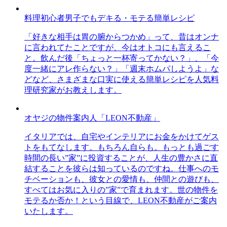
料理初心者男子でもデキる・モテる簡単レシピ
「好きな相手は胃の腑からつかめ」って、昔はオンナ
に言われてたことですが、今はオトコにも言えるこ
と。飲んだ後「ちょっと一杯寄ってかない？」、「今
度一緒にアレ作らない？」「週末ホムパしようよ」な
どなど、さまざまな口実に使える簡単レシピを人気料
理研究家がお教えします。
オヤジの物件案内人「LEON不動産」
イタリアでは、自宅やインテリアにお金をかけてゲス
トをもてなします。もちろん自らも。もっとも過ごす
時間の長い”家”に投資することが、人生の豊かさに直
結することを彼らは知っているのですね。仕事へのモ
チベーションも、彼女との愛情も、仲間との遊びも、
すべてはお気に入りの”家”で育まれます。世の物件を
モテるか否か！という目線で、LEON不動産がご案内
いたします。