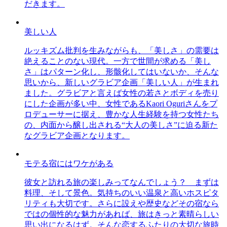
だきます。
美しい人
ルッキズム批判を生みながらも、「美しさ」の需要は
絶えることのない現代。一方で世間が求める「美し
さ」はパターン化し、形骸化してはいないか、そんな
思いから、新しいグラビア企画「美しい人」が生まれ
ました。グラビアと言えば女性の若さとボディを売り
にした企画が多い中、女性であるKaori Oguriさんをプ
ロデューサーに据え、豊かな人生経験を持つ女性たち
の、内面から醸し出される“大人の美しさ”に迫る新た
なグラビア企画となります。
モテる宿にはワケがある
彼女と訪れる旅の楽しみってなんでしょう？ まずは
料理、そして景色。気持ちのいい温泉と高いホスピタ
リティも大切です。さらに設えや歴史などその宿なら
ではの個性的な魅力があれば、旅はきっと素晴らしい
思い出になるはず。そんな恋するふたりの大切な旅時