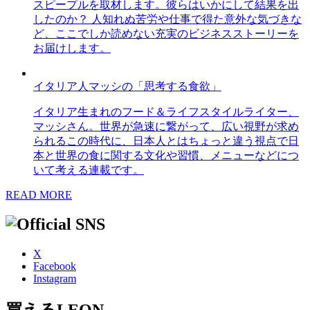
スピープルを取材します。彼らはいかにして結果を出
したのか？ 人知れぬ苦労や仕事で得た意外な気づきな
ど、ここでしか読めない充実のビジネスストーリーを
お届けします。
イタリア人マッシの「思考する食欲」
イタリア生まれのフード＆ライフスタイルライター、
マッシさん。世界が急速に繋がって、広い視野が求め
られるこの時代に、日本人とはちょっと違う視点で日
本と世界の食に関する文化や習慣、メニューなどにつ
いて考える連載です。
READ MORE
X
Facebook
Instagram