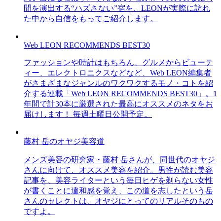
間を演出する“ハズさない”宿を、LEONが実際に訪れ
た中から自信をもってご紹介します。
Web LEON RECOMMENDS BEST30
ファッションや時計はもちろん、グルメからビューテ
ィー、エレクトロニクスなどなど、Web LEON編集者
がさまざまなジャンルのワクワクするモノ・コトを紹
介する連載「Web LEON RECOMMENDS BEST30」。1
年間で計30本に厳選された最高にオススメのネタをお
届けします！ 毎週土曜日公開予定。
藤村 岳のオヤジ美容道
メンズ美容の研究家・藤村 岳さんが、同世代のオヤジ
さんに向けて、オススメ美容を紹介。男性が読む美容
記事を、美容ライターという毎日ヒゲを剃らない女性
が書くことに違和感を覚え、この道を志したという岳
さんのセレクトは、オヤジにとってのリアルそのもの
ですよ。