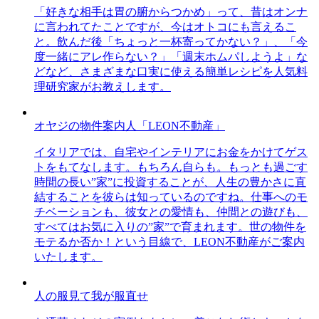
「好きな相手は胃の腑からつかめ」って、昔はオンナ
に言われてたことですが、今はオトコにも言えるこ
と。飲んだ後「ちょっと一杯寄ってかない？」、「今
度一緒にアレ作らない？」「週末ホムパしようよ」な
どなど、さまざまな口実に使える簡単レシピを人気料
理研究家がお教えします。
オヤジの物件案内人「LEON不動産」
イタリアでは、自宅やインテリアにお金をかけてゲス
トをもてなします。もちろん自らも。もっとも過ごす
時間の長い”家”に投資することが、人生の豊かさに直
結することを彼らは知っているのですね。仕事へのモ
チベーションも、彼女との愛情も、仲間との遊びも、
すべてはお気に入りの”家”で育まれます。世の物件を
モテるか否か！という目線で、LEON不動産がご案内
いたします。
人の服見て我が服直せ