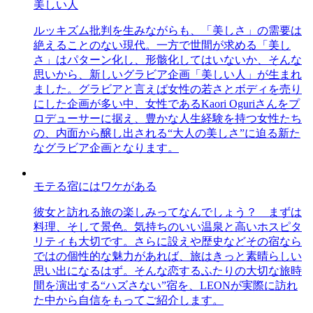
美しい人
ルッキズム批判を生みながらも、「美しさ」の需要は
絶えることのない現代。一方で世間が求める「美し
さ」はパターン化し、形骸化してはいないか、そんな
思いから、新しいグラビア企画「美しい人」が生まれ
ました。グラビアと言えば女性の若さとボディを売り
にした企画が多い中、女性であるKaori Oguriさんをプ
ロデューサーに据え、豊かな人生経験を持つ女性たち
の、内面から醸し出される“大人の美しさ”に迫る新た
なグラビア企画となります。
モテる宿にはワケがある
彼女と訪れる旅の楽しみってなんでしょう？ まずは
料理、そして景色。気持ちのいい温泉と高いホスピタ
リティも大切です。さらに設えや歴史などその宿なら
ではの個性的な魅力があれば、旅はきっと素晴らしい
思い出になるはず。そんな恋するふたりの大切な旅時
間を演出する“ハズさない”宿を、LEONが実際に訪れ
た中から自信をもってご紹介します。