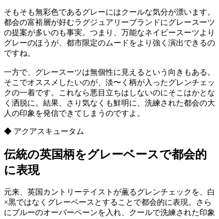
そもそも無彩色であるグレーにはクールな気分が漂います。
都会の富裕層が好むラグジュアリーブランドにグレースーツ
の提案が多いのも事実。つまり、万能なネイビースーツより
グレーのほうが、都市限定のムードをより強く演出できるの
ですね。
一方で、グレースーツは無個性に見えるという向きもある。
そこでオススメしたいのが、淡〜く柄が入ったグレンチェッ
クの一着です。これなら悪目立ちはしないのにそこはかとな
く洒脱に。結果、さり気なくも鮮明に、洗練された都会の大
人の印象を発信できてしまうのですよ。
◆ アクアスキュータム
伝統の英国柄をグレーベースで都会的
に表現
元来、英国カントリーテイストが薫るグレンチェックを、白
×黒ではなくグレーベースとすることで都会的に表現。さら
にブルーのオーバーペーンを入れ、クールで洗練された印象