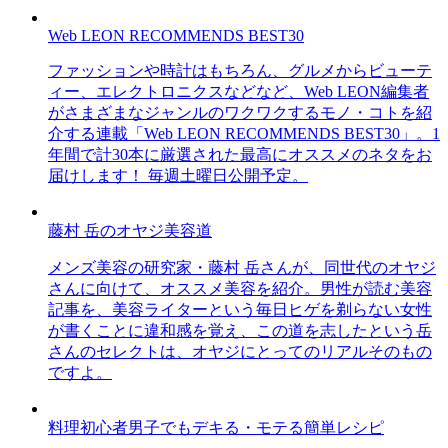
Web LEON RECOMMENDS BEST30
ファッションや時計はもちろん、グルメからビューテ
ィー、エレクトロニクスなどなど、Web LEON編集者
がさまざまなジャンルのワクワクするモノ・コトを紹
介する連載「Web LEON RECOMMENDS BEST30」。1
年間で計30本に厳選された最高にオススメのネタをお
届けします！ 毎週土曜日公開予定。
藤村 岳のオヤジ美容道
メンズ美容の研究家・藤村 岳さんが、同世代のオヤジ
さんに向けて、オススメ美容を紹介。男性が読む美容
記事を、美容ライターという毎日ヒゲを剃らない女性
が書くことに違和感を覚え、この道を志したという岳
さんのセレクトは、オヤジにとってのリアルそのもの
ですよ。
料理初心者男子でもデキる・モテる簡単レシピ