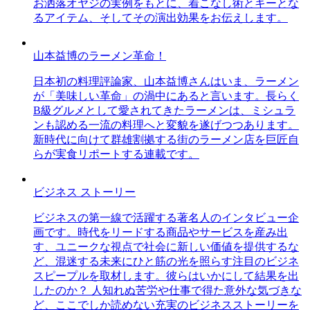
お洒落オヤジの実例をもとに、着こなし術とキーとな
るアイテム、そしてその演出効果をお伝えします。
山本益博のラーメン革命！
日本初の料理評論家、山本益博さんはいま、ラーメン
が「美味しい革命」の渦中にあると言います。長らく
B級グルメとして愛されてきたラーメンは、ミシュラ
ンも認める一流の料理へと変貌を遂げつつあります。
新時代に向けて群雄割拠する街のラーメン店を巨匠自
らが実食リポートする連載です。
ビジネス ストーリー
ビジネスの第一線で活躍する著名人のインタビュー企
画です。時代をリードする商品やサービスを産み出
す、ユニークな視点で社会に新しい価値を提供するな
ど、混迷する未来にひと筋の光を照らす注目のビジネ
スピープルを取材します。彼らはいかにして結果を出
したのか？ 人知れぬ苦労や仕事で得た意外な気づきな
ど、ここでしか読めない充実のビジネスストーリーを