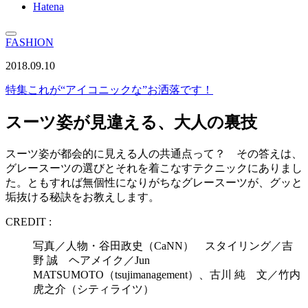
Hatena
FASHION
2018.09.10
特集
これが“アイコニックな”お洒落です！
スーツ姿が見違える、大人の裏技
スーツ姿が都会的に見える人の共通点って？ その答えは、
グレースーツの選びとそれを着こなすテクニックにありまし
た。ともすれば無個性になりがちなグレースーツが、グッと
垢抜ける秘訣をお教えします。
CREDIT :
写真／人物・谷田政史（CaNN） スタイリング／吉
野 誠 ヘアメイク／Jun
MATSUMOTO（tsujimanagement）、古川 純 文／竹内
虎之介（シティライツ）