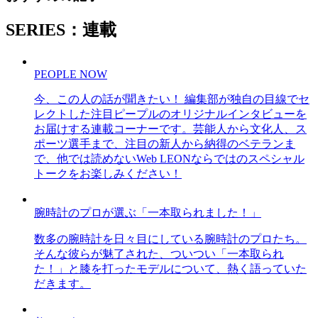
SERIES：連載
PEOPLE NOW
今、この人の話が聞きたい！ 編集部が独自の目線でセ
レクトした注目ピープルのオリジナルインタビューを
お届けする連載コーナーです。芸能人から文化人、ス
ポーツ選手まで、注目の新人から納得のベテランま
で、他では読めないWeb LEONならではのスペシャル
トークをお楽しみください！
腕時計のプロが選ぶ「一本取られました！」
数多の腕時計を日々目にしている腕時計のプロたち。
そんな彼らが魅了された、ついつい「一本取られ
た！」と膝を打ったモデルについて、熱く語っていた
だきます。