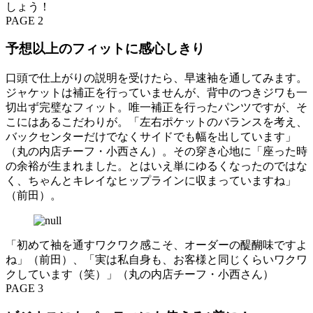
しょう！
PAGE 2
予想以上のフィットに感心しきり
口頭で仕上がりの説明を受けたら、早速袖を通してみます。
ジャケットは補正を行っていませんが、背中のつきジワも一
切出ず完璧なフィット。唯一補正を行ったパンツですが、そ
こにはあるこだわりが。「左右ポケットのバランスを考え、
バックセンターだけでなくサイドでも幅を出しています」
（丸の内店チーフ・小西さん）。その穿き心地に「座った時
の余裕が生まれました。とはいえ単にゆるくなったのではな
く、ちゃんとキレイなヒップラインに収まっていますね」
（前田）。
「初めて袖を通すワクワク感こそ、オーダーの醍醐味ですよ
ね」（前田）、「実は私自身も、お客様と同じくらいワクワ
クしています（笑）」（丸の内店チーフ・小西さん）
PAGE 3