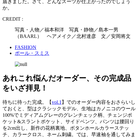
届きました。さて、どんなスーツが仕上がったのでしょう
か。
CREDIT :
写真・人物／福本和洋 写真・静物／島本一男
（BAARL） ヘアメイク／北村達彦 文／安岡将文
FASHION
ポール・スミス
あれこれ悩んだオーダー、その完成品
をいざ拝見！
待ちに待った完成。【
vol.1
】でのオーダー内容をおさらいし
ておくと、型はクラシックモデル、生地はカノニコのウール
100%でミディアムグレーのグレンチェック柄、チェンジポ
ケット&スラントポケット、サイドベンツ、パンツは腰回り
を2cm出し、新作の花柄裏地、ボタンホールカラーステッ
チ、カラークロス、ネーム刺繍。では、早速袖を通してみま