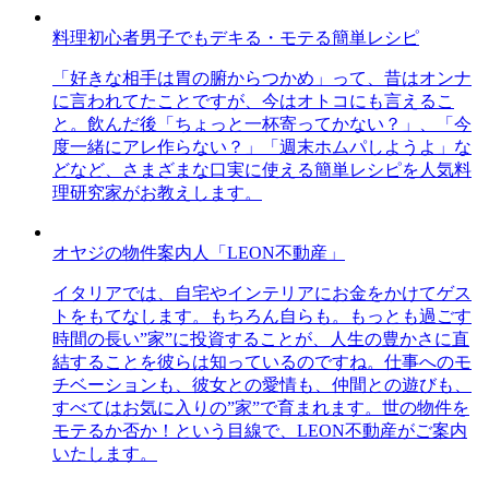
料理初心者男子でもデキる・モテる簡単レシピ
「好きな相手は胃の腑からつかめ」って、昔はオンナ
に言われてたことですが、今はオトコにも言えるこ
と。飲んだ後「ちょっと一杯寄ってかない？」、「今
度一緒にアレ作らない？」「週末ホムパしようよ」な
どなど、さまざまな口実に使える簡単レシピを人気料
理研究家がお教えします。
オヤジの物件案内人「LEON不動産」
イタリアでは、自宅やインテリアにお金をかけてゲス
トをもてなします。もちろん自らも。もっとも過ごす
時間の長い”家”に投資することが、人生の豊かさに直
結することを彼らは知っているのですね。仕事へのモ
チベーションも、彼女との愛情も、仲間との遊びも、
すべてはお気に入りの”家”で育まれます。世の物件を
モテるか否か！という目線で、LEON不動産がご案内
いたします。