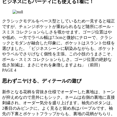
ビジネスにもパーティにも使える1着に！
クラシックモデルをベース型としているため一見すると端正
ですが、チェンジポケットが重ねられるなど随所にポール・
スミス コレクションらしさを覗かせます。ゴージ位置はや
や低め、一方でラペル幅は7.5cmと微妙にナローで、クラシ
ックとモダンが融合した印象に。ポケットはスラント仕様を
選びました。「ビジネスシーンに馴染みながらも、ポケット
やラペルでさりげなく個性を主張。この小技のうまさこそ、
ポール・スミス コレクションらしさ。ゴージ位置の絶妙な
低さ加減は、まさにそれを象徴しますよね」（前田）
PAGE 4
思わずニヤける、ディテールの遊び
新作となる花柄を背抜き仕様でオーダーした裏地は、トーン
が抑えめなので意外にもシック。ネームは右側の裏地に直接
刺繍され、オーダー気分を盛り上げます。袖先のボタンは、
2番目のみピンクに。よく見ると留め糸はパープルです。袖
先の下裏とポケットフラップからも、裏地の花柄がちらり。