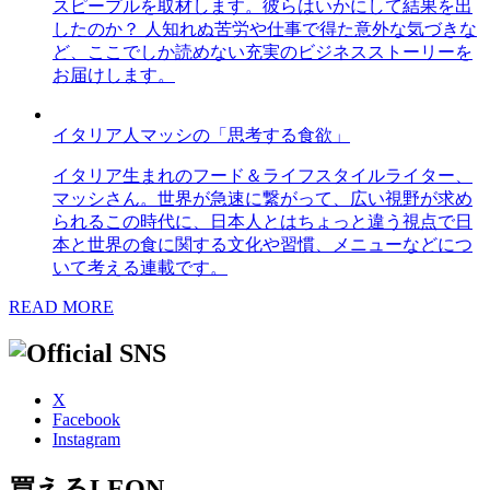
スピープルを取材します。彼らはいかにして結果を出
したのか？ 人知れぬ苦労や仕事で得た意外な気づきな
ど、ここでしか読めない充実のビジネスストーリーを
お届けします。
イタリア人マッシの「思考する食欲」
イタリア生まれのフード＆ライフスタイルライター、
マッシさん。世界が急速に繋がって、広い視野が求め
られるこの時代に、日本人とはちょっと違う視点で日
本と世界の食に関する文化や習慣、メニューなどにつ
いて考える連載です。
READ MORE
X
Facebook
Instagram
買えるLEON