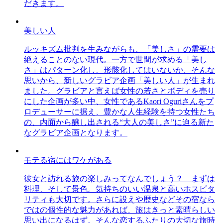
だきます。
美しい人
ルッキズム批判を生みながらも、「美しさ」の需要は
絶えることのない現代。一方で世間が求める「美し
さ」はパターン化し、形骸化してはいないか、そんな
思いから、新しいグラビア企画「美しい人」が生まれ
ました。グラビアと言えば女性の若さとボディを売り
にした企画が多い中、女性であるKaori Oguriさんをプ
ロデューサーに据え、豊かな人生経験を持つ女性たち
の、内面から醸し出される“大人の美しさ”に迫る新た
なグラビア企画となります。
モテる宿にはワケがある
彼女と訪れる旅の楽しみってなんでしょう？ まずは
料理、そして景色。気持ちのいい温泉と高いホスピタ
リティも大切です。さらに設えや歴史などその宿なら
ではの個性的な魅力があれば、旅はきっと素晴らしい
思い出になるはず。そんな恋するふたりの大切な旅時