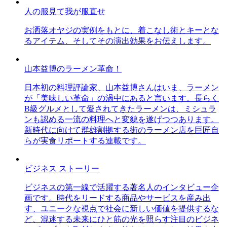
人の服見て我が服直せ
お洒落オヤジの実例をもとに、着こなし術とキーとな
るアイテム、そしてその演出効果をお伝えします。
山本益博のラーメン革命！
日本初の料理評論家、山本益博さんはいま、ラーメン
が「美味しい革命」の渦中にあると言います。長らく
B級グルメとして愛されてきたラーメンは、ミシュラ
ンも認める一流の料理へと変貌を遂げつつあります。
新時代に向けて群雄割拠する街のラーメン店を巨匠自
らが実食リポートする連載です。
ビジネス ストーリー
ビジネスの第一線で活躍する著名人のインタビュー企
画です。時代をリードする商品やサービスを産み出
す、ユニークな視点で社会に新しい価値を提供するな
ど、混迷する未来にひと筋の光を照らす注目のビジネ