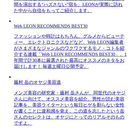
間を演出する“ハズさない”宿を、LEONが実際に訪れ
た中から自信をもってご紹介します。
Web LEON RECOMMENDS BEST30
ファッションや時計はもちろん、グルメからビューテ
ィー、エレクトロニクスなどなど、Web LEON編集者
がさまざまなジャンルのワクワクするモノ・コトを紹
介する連載「Web LEON RECOMMENDS BEST30」。1
年間で計30本に厳選された最高にオススメのネタをお
届けします！ 毎週土曜日公開予定。
藤村 岳のオヤジ美容道
メンズ美容の研究家・藤村 岳さんが、同世代のオヤジ
さんに向けて、オススメ美容を紹介。男性が読む美容
記事を、美容ライターという毎日ヒゲを剃らない女性
が書くことに違和感を覚え、この道を志したという岳
さんのセレクトは、オヤジにとってのリアルそのもの
ですよ。